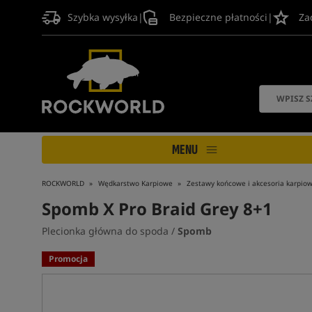
Szybka wysyłka
|
Bezpieczne płatności
|
Za
MENU
ROCKWORLD
Wędkarstwo Karpiowe
Zestawy końcowe i akcesoria karpio
Spomb X Pro Braid Grey 8+1
Plecionka główna do spoda /
Spomb
Promocja