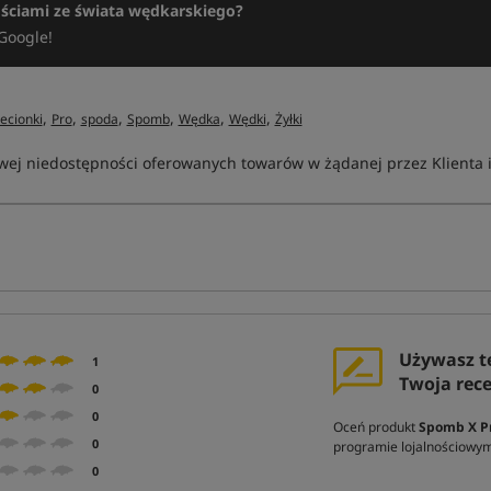
ościami ze świata wędkarskiego?
Google!
,
,
,
,
,
,
lecionki
Pro
spoda
Spomb
Wędka
Wędki
Żyłki
ej niedostępności oferowanych towarów w żądanej przez Klienta ilo
Używasz t
1
Twoja rec
0
0
Oceń produkt
Spomb X Pr
0
programie lojalnościowy
0