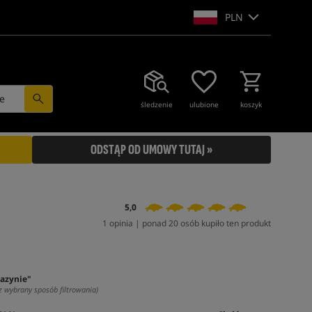
PLN
e
śledzenie
ulubione
koszyk
ODSTĄP OD UMOWY TUTAJ »
5,0
1 opinia | ponad 20 osób kupiło ten produkt
azynie"
z wybrany sposób filtrowania)