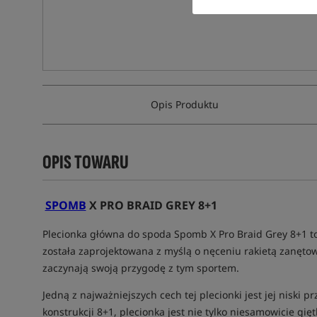
Opis Produktu
OPIS TOWARU
SPOMB
X PRO BRAID GREY 8+1
Plecionka główna do spoda Spomb X Pro Braid Grey 8+1 to
została zaprojektowana z myślą o nęceniu rakietą zanęto
zaczynają swoją przygodę z tym sportem.
Jedną z najważniejszych cech tej plecionki jest jej niski p
konstrukcji 8+1, plecionka jest nie tylko niesamowicie g