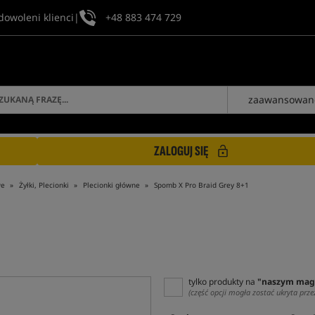
dowoleni klienci
|
+48 883 474 729
zaawansowan
ZALOGUJ SIĘ
we
Żyłki, Plecionki
Plecionki główne
Spomb X Pro Braid Grey 8+1
tylko produkty na
"naszym mag
(część opcji mogła zostać ukryta prze