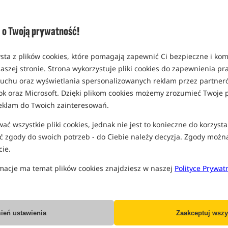
Opcja
Cena 
model 0.18mm / 24lbs /
o Twoją prywatność!
300m
MPN: DBL004
Ko
sta z plików cookies, które pomagają zapewnić Ci bezpieczne i ko
EAN: 5056212183784
aszej stronie. Strona wykorzystuje pliki cookies do zapewnienia p
1,57
 ruchu oraz wyświetlania spersonalizowanych reklam przez partneró
SPODZIEWANA WYSYŁKA
J
ok oraz Microsoft. Dzięki plikom cookies możemy zrozumieć Twoje p
eklam do Twoich zainteresowań.
Wszystkie podane ceny zawierają pod
ć wszystkie pliki cookies, jednak nie jest to konieczne do korzysta
 zgody do swoich potrzeb - do Ciebie należy decyzja. Zgody możn
ie.
macje ma temat plików cookies znajdziesz w naszej
Polityce Prywat
Producent:
Spomb
Dostawa już od:
7.99 PLN
ień ustawienia
Zaakceptuj wszy
Poleć ten produkt znajomym: