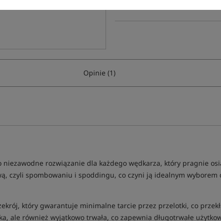
Opinie (1)
 niezawodne rozwiązanie dla każdego wędkarza, który pragnie osią
wą, czyli spombowaniu i spoddingu, co czyni ją idealnym wyborem
rzekrój, który gwarantuje minimalne tarcie przez przelotki, co przekł
iętka, ale również wyjątkowo trwała, co zapewnia długotrwałe użytk