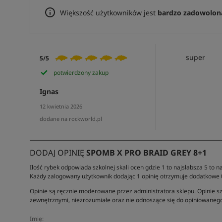
Większość użytkowników jest
bardzo zadowolon
super
5/5
potwierdzony zakup
Ignas
12 kwietnia 2026
dodane na rockworld.pl
DODAJ OPINIĘ
SPOMB X PRO BRAID GREY 8+1
Ilość rybek odpowiada szkolnej skali ocen gdzie 1 to najsłabsza 5 to na
Każdy zalogowany użytkownik dodając 1 opinię otrzymuje dodatkowe
Opinie są ręcznie moderowane przez administratora sklepu. Opinie sz
zewnętrznymi, niezrozumiałe oraz nie odnoszące się do opiniowanego
Imię: