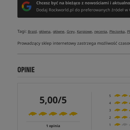
Chcesz być na bieżąco z nowościami i aktualn
Dodaj Rockworld.pl do preferowanych źródeł w 
Tagi:
,
,
,
,
,
,
,
Braid
główna
główne
Grey
Karpiowe
nęcenia
Plecionka
P
Prowadzący sklep internetowy zastrzega możliwość czasow
OPINIE
5,00/5
5
4
3
2
1
1 opinia