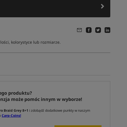
ści, kolorystyce lub rozmiarze.
ego produktu?
enzja może pomóc innym w wyborze!
o Braid Grey 8+1
i zdobądź dodatkowe punkty w naszym
m
Carp-Coins!
Tym produktem interesuje się:
13 osób