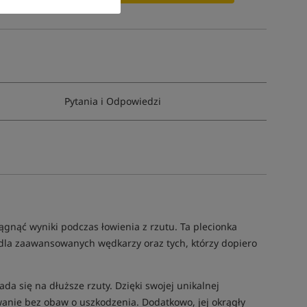
Pytania i Odpowiedzi
gnąć wyniki podczas łowienia z rzutu. Ta plecionka
 dla zaawansowanych wędkarzy oraz tych, którzy dopiero
ada się na dłuższe rzuty. Dzięki swojej unikalnej
owanie bez obaw o uszkodzenia. Dodatkowo, jej okrągły