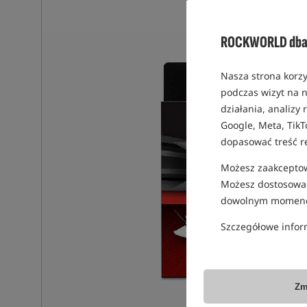
ROCKWORLD dba 
Nasza strona korzy
podczas wizyt na n
działania, analizy
Google, Meta, TikT
dopasować treść r
Możesz zaakceptowa
Możesz dostosować
dowolnym momenc
Szczegółowe infor
Zm