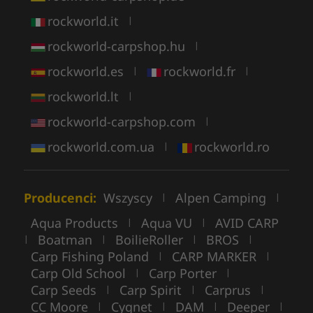
rockworld.it
|
rockworld-carpshop.hu
|
rockworld.es
rockworld.fr
|
|
rockworld.lt
|
rockworld-carpshop.com
|
rockworld.com.ua
rockworld.ro
|
Producenci:
Wszyscy
Alpen Camping
|
|
Aqua Products
Aqua VU
AVID CARP
|
|
Boatman
BoilieRoller
BROS
|
|
|
|
Carp Fishing Poland
CARP MARKER
|
|
Carp Old School
Carp Porter
|
|
Carp Seeds
Carp Spirit
Carprus
|
|
|
CC Moore
Cygnet
DAM
Deeper
|
|
|
|