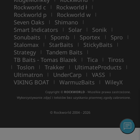
Rockworld c
Rockworld ł
|
|
Rockworld p
Rockworld w
|
|
Seven Oaks
Shimano
|
|
Smart Indicators
Solar
Sonik
|
|
|
Sonubaits
Spomb
Sportex
Spro
|
|
|
|
Stalomax
StarBaits
StickyBaits
|
|
|
Strategy
Tandem Baits
|
|
TB Baits - Tomas Blazek
Tica
Tiross
|
|
Toslon
Trakker
UltimateProducts
|
|
|
|
Ultimatron
UnderCarp
VASS
|
|
|
VIKING BOAT
WarmuzBaits
WileyX
|
|
Copyright ©
ROCKWORLD
- Wszelkie prawa zastrzeżone.
Wykorzystywanie zdjęć i tekstów bez uzyskania pisemnej zgody zabronione.
© Rockworld 2004 - 2026