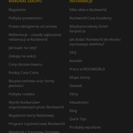
WARUNKI ZAKUPU
INFORMACJE
Regulamin
Kilka słów o Rockworld
Polityka prywatności
Rockworld Carp Academy
Prawo odstąpienia od umowy
Międzynarodowy Dzień
Karpiarza
Reklamacje – zasady zgłaszania
reklamacji w Rockworld
Jak dodać Rockworld do ekranu
startowego telefonu?
Jak kupić na raty?
FAQ
Zakupy na aukcji
Kontakt
Ceny dostaw towaru
Praca w ROCKWORLD
Punkty Carp Coins
Mapa strony
Bezpieczeństwo oraz formy
płatności
Słownik
Polityka cookies
Filmy
Wyniki Konkursów+
Aktualności
organizowanych przez Rockworld
Blog
Regulamin Karty Rabatowej
Quick Tips
Program Lojalnościowy Rockworld
Produkty wycofane
Weekend z Darmową Dostawą