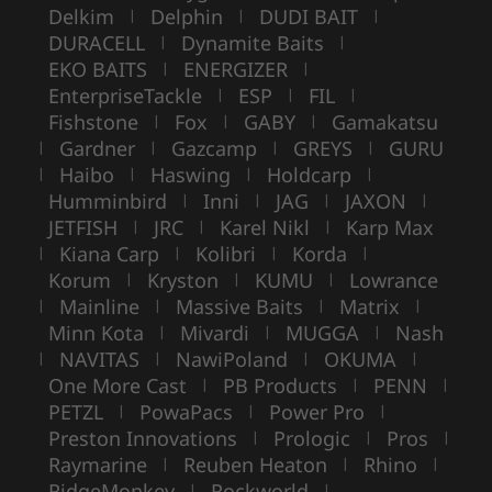
Delkim
Delphin
DUDI BAIT
|
|
|
DURACELL
Dynamite Baits
|
|
EKO BAITS
ENERGIZER
|
|
EnterpriseTackle
ESP
FIL
|
|
|
Fishstone
Fox
GABY
Gamakatsu
|
|
|
Gardner
Gazcamp
GREYS
GURU
|
|
|
|
Haibo
Haswing
Holdcarp
|
|
|
|
Humminbird
Inni
JAG
JAXON
|
|
|
|
JETFISH
JRC
Karel Nikl
Karp Max
|
|
|
Kiana Carp
Kolibri
Korda
|
|
|
|
Korum
Kryston
KUMU
Lowrance
|
|
|
Mainline
Massive Baits
Matrix
|
|
|
|
Minn Kota
Mivardi
MUGGA
Nash
|
|
|
NAVITAS
NawiPoland
OKUMA
|
|
|
|
One More Cast
PB Products
PENN
|
|
|
PETZL
PowaPacs
Power Pro
|
|
|
Preston Innovations
Prologic
Pros
|
|
|
Raymarine
Reuben Heaton
Rhino
|
|
|
RidgeMonkey
Rockworld
|
|