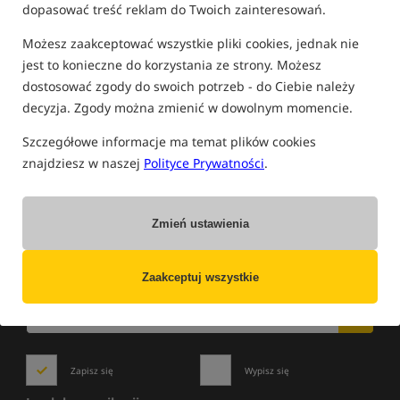
dopasować treść reklam do Twoich zainteresowań.
FILTRUJ
Możesz zaakceptować wszystkie pliki cookies, jednak nie
jest to konieczne do korzystania ze strony. Możesz
dostosować zgody do swoich potrzeb - do Ciebie należy
MIVARDI
decyzja. Zgody można zmienić w dowolnym momencie.
Szczegółowe informacje ma temat plików cookies
Brak towarów tego producenta w tej kategorii
znajdziesz w naszej
Polityce Prywatności
.
Zmień ustawienia
NOWOŚCI
»
WYPRZEDAŻE
»
PROMOCJE
Zaakceptuj wszystkie
Zapisz się do newslettera i bądź na bieżąco
z najlepszymi okazjami!
Zapisz się
Wypisz się