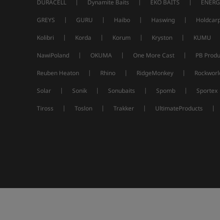
|
|
|
DURACELL
Dynamite Baits
EKO BAITS
ENERG
|
|
|
|
GREYS
GURU
Haibo
Haswing
Holdcar
|
|
|
|
Kolibri
Korda
Korum
Kryston
KUMU
|
|
|
NawiPoland
OKUMA
One More Cast
PB Produ
|
|
|
Reuben Heaton
Rhino
RidgeMonkey
Rockworl
|
|
|
|
Solar
Sonik
Sonubaits
Spomb
Sportex
|
|
|
|
Tiross
Toslon
Trakker
UltimateProducts