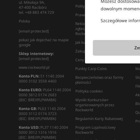
Możesz dostosować
ul. Mikołaja 9A,
Polityka prywatności
Ro
47-400 Racibórz
dowolnym momenc
tel. +48 883 474 729
Prawo odstąpienia od umowy
Mi
Ka
Szczegółowe infor
Polska
Reklamacje – zasady
zgłaszania reklamacji w
Ja
[email protected]
Rockworld
ek
pokaż jak dojechać na mapie
Jak kupić na raty?
FA
google
Zm
Zakupy na aukcji
Ko
Sklep internetowy:
[email protected]
Ceny dostaw towaru
Pr
www.rockworld.pl
Punkty Carp Coins
Ma
Konto PLN:
51 1140 2004
Bezpieczeństwo oraz formy
Sł
0000 3102 3558 4460
płatności
Fi
Konto EURO:
PL64 1140 2004
Polityka cookies
0000 3812 0174 2683
Ak
(BIC: BREXPLPWMBK)
Wyniki Konkursów+
Bl
organizowanych przez
Konto GB:
PL63 1140 2004
Rockworld
Qu
0000 3112 0174 3723
(BIC: BREXPLPWMBK)
Regulamin Karty Rabatowej
Pr
Konto USD:
PL37 1140 2004
Program Lojalnościowy
0000 3012 1316 1916
Rockworld
(BIC: BREXPLPWMBK)