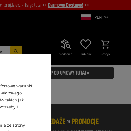
i znajdziesz klikając tutaj >>
Darmowa Dostawa!
<<
PLN
e
śledzenie
ulubione
koszyk
ODSTĄP OD UMOWY TUTAJ »
mfortowe warunki
rawidłowego
w takich jak
otrzeby i
NOWOŚCI
»
WYPRZEDAŻE
»
PROMOCJE
nia ze strony.