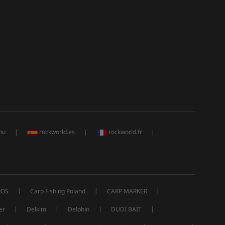
hu
|
rockworld.es
|
rockworld.fr
|
|
|
|
ROS
Carp Fishing Poland
CARP MARKER
|
|
|
|
er
Delkim
Delphin
DUDI BAIT