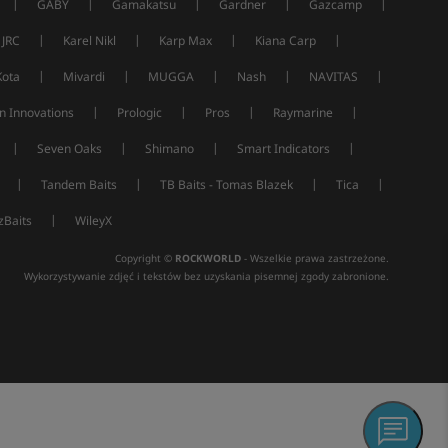
|
|
|
|
|
GABY
Gamakatsu
Gardner
Gazcamp
|
|
|
|
JRC
Karel Nikl
Karp Max
Kiana Carp
|
|
|
|
|
Kota
Mivardi
MUGGA
Nash
NAVITAS
|
|
|
|
n Innovations
Prologic
Pros
Raymarine
|
|
|
|
Seven Oaks
Shimano
Smart Indicators
|
|
|
|
Tandem Baits
TB Baits - Tomas Blazek
Tica
|
Baits
WileyX
Copyright ©
ROCKWORLD
- Wszelkie prawa zastrzeżone.
Wykorzystywanie zdjęć i tekstów bez uzyskania pisemnej zgody zabronione.