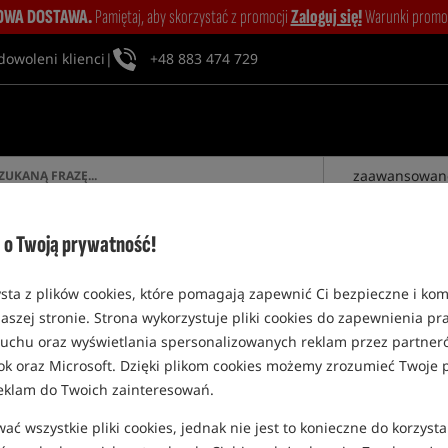
WA DOSTAWA.
Pamiętaj, aby skorzystać z promocji
Zaloguj się!
Warunki promocj
dowoleni klienci
|
+48 883 474 729
zaawansowan
o Twoją prywatność!
ZALOGUJ SIĘ
sta z plików cookies, które pomagają zapewnić Ci bezpieczne i ko
aszej stronie. Strona wykorzystuje pliki cookies do zapewnienia p
 ruchu oraz wyświetlania spersonalizowanych reklam przez partneró
ok oraz Microsoft. Dzięki plikom cookies możemy zrozumieć Twoje p
eklam do Twoich zainteresowań.
NFORMACJE
MÓJ PROFIL
ć wszystkie pliki cookies, jednak nie jest to konieczne do korzysta
lka słów o Rockworld
Logowanie