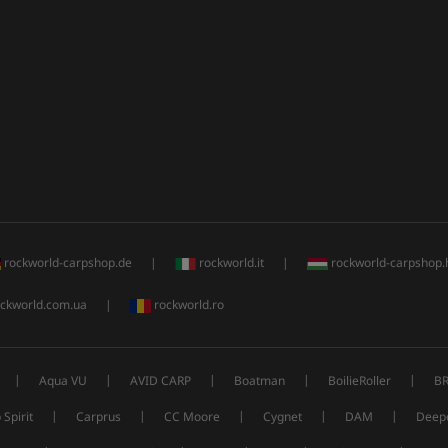
rockworld-carpshop.de
|
rockworld.it
|
rockworld-carpshop.
ckworld.com.ua
|
rockworld.ro
|
|
|
|
|
Aqua VU
AVID CARP
Boatman
BoilieRoller
B
|
|
|
|
|
 Spirit
Carprus
CC Moore
Cygnet
DAM
Deep