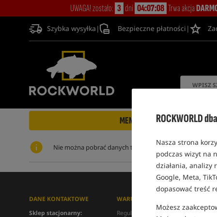
UWAGA! zostało:
3
dni
04:07:08
Trwa akcja
DARMO
Szybka wysyłka
|
Bezpieczne płatności
|
Za
ROCKWORLD dba 
MENU
Nasza strona korzy
Nie można pobrać danych tej informacji.
podczas wizyt na n
działania, analizy
Google, Meta, TikT
dopasować treść r
DANE KONTAKTOWE
WARUNKI ZAKUPU
I
Możesz zaakceptowa
Sklep stacjonarny:
Regulamin
Ki