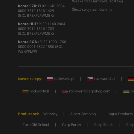
Weekend z Darmową Dostawą
Konto CZK:
PL02 1140 2004
Śledź swoje zamówienia
0000 3312 1316 1429
(BIC: BREXPLPWMBK)
Konto HUF:
PL39 1140 2004
0000 3012 1316 1783
(BIC: BREXPLPWMBK)
Konto RON:
PL52 1090 1766
0000 0001 5822 1550 (BIC:
WBKPPLPP)
rockworld.pl
|
rockworld.cz
|
Nasze sklepy:
rockworld.lt
|
rockworld-carpshop.com
|
ro
|
|
Producenci:
Wszyscy
Alpen Camping
Aqua Products
|
|
|
Carp Old School
Carp Porter
Carp Seeds
Carp