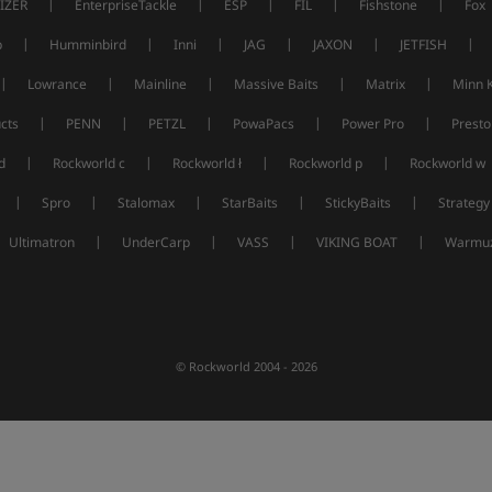
|
|
|
|
|
IZER
EnterpriseTackle
ESP
FIL
Fishstone
Fox
|
|
|
|
|
|
p
Humminbird
Inni
JAG
JAXON
JETFISH
|
|
|
|
|
Lowrance
Mainline
Massive Baits
Matrix
Minn 
|
|
|
|
|
cts
PENN
PETZL
PowaPacs
Power Pro
Presto
|
|
|
|
d
Rockworld c
Rockworld ł
Rockworld p
Rockworld w
|
|
|
|
|
Spro
Stalomax
StarBaits
StickyBaits
Strategy
|
|
|
|
Ultimatron
UnderCarp
VASS
VIKING BOAT
Warmuz
© Rockworld 2004 - 2026