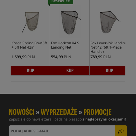
Bestseller!
Korda Spring Bow 5ft
Fox Horizon X4 S
Fox Lever-lok Landing
San
+ 5ft Net 42in
Landing Net
Net 42 (6ft 1-Piece
Lan
Handle)
1 599,99
PLN
554,99
PLN
789,99
PLN
759
KUP
KUP
KUP
NOWOŚCI
»
WYPRZEDAŻE
»
PROMOCJE
Zapisz się do newslettera i bądź na bieżąco
z najlepszymi okazjami!