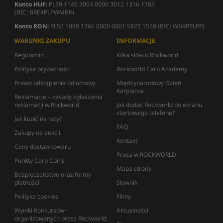
Konto HUF:
PL39 1140 2004 0000 3012 1316 1783
(BIC: BREXPLPWMBK)
Konto RON:
PL52 1090 1766 0000 0001 5822 1550 (BIC: WBKPPLPP)
WARUNKI ZAKUPU
INFORMACJE
Regulamin
Kilka słów o Rockworld
Polityka prywatności
Rockworld Carp Academy
Prawo odstąpienia od umowy
Międzynarodowy Dzień
Karpiarza
Reklamacje – zasady zgłaszania
reklamacji w Rockworld
Jak dodać Rockworld do ekranu
startowego telefonu?
Jak kupić na raty?
FAQ
Zakupy na aukcji
Kontakt
Ceny dostaw towaru
Praca w ROCKWORLD
Punkty Carp Coins
Mapa strony
Bezpieczeństwo oraz formy
płatności
Słownik
Polityka cookies
Filmy
Wyniki Konkursów+
Aktualności
organizowanych przez Rockworld