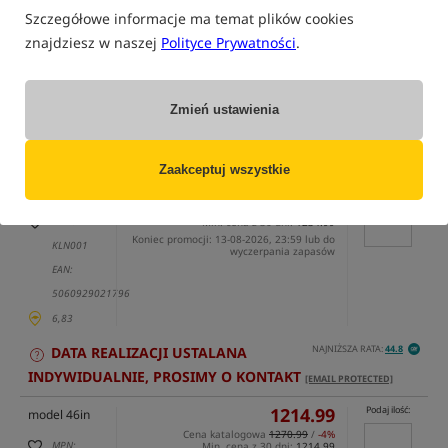
Szczegółowe informacje ma temat plików cookies
znajdziesz w naszej
Polityce Prywatności
.
tylko produkty na
"naszym magazynie"
Zmień ustawienia
(część opcji mogła zostać ukryta przez wybrany sposób filtrowania)
Opcja
Cena PLN
Ilość
Zaakceptuj wszystkie
1234.99
Podaj ilość:
model 42in
Cena katalogowa
1270.99
/
-3%
MPN:
Min. cena z 30 dni:
1234.99
Koniec promocji: 13-08-2026, 23:59 lub do
KLN001
wyczerpania zapasów
EAN:
5060929021796
6,83
NAJNIŻSZA RATA:
44.8
DATA REALIZACJI USTALANA
INDYWIDUALNIE, PROSIMY O KONTAKT
[EMAIL PROTECTED]
1214.99
Podaj ilość:
model 46in
Cena katalogowa
1270.99
/
-4%
MPN:
Min. cena z 30 dni:
1214.99