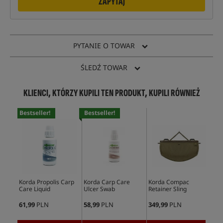
ZAPYTAJ
PYTANIE O TOWAR
ŚLEDŹ TOWAR
KLIENCI, KTÓRZY KUPILI TEN PRODUKT, KUPILI RÓWNIEŻ
Bestseller!
Bestseller!
Bes
Korda Propolis Carp
Korda Carp Care
Korda Compac
Fox
Care Liquid
Ulcer Swab
Retainer Sling
Poi
61,99
PLN
58,99
PLN
349,99
PLN
70,