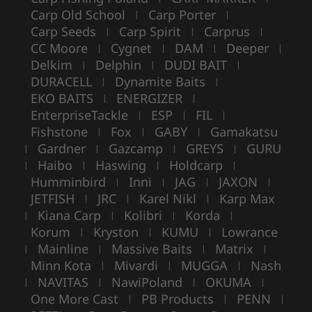
Carp Old School
Carp Porter
|
|
Carp Seeds
Carp Spirit
Carprus
|
|
|
CC Moore
Cygnet
DAM
Deeper
|
|
|
|
Delkim
Delphin
DUDI BAIT
|
|
|
DURACELL
Dynamite Baits
|
|
EKO BAITS
ENERGIZER
|
|
EnterpriseTackle
ESP
FIL
|
|
|
Fishstone
Fox
GABY
Gamakatsu
|
|
|
Gardner
Gazcamp
GREYS
GURU
|
|
|
|
Haibo
Haswing
Holdcarp
|
|
|
|
Humminbird
Inni
JAG
JAXON
|
|
|
|
JETFISH
JRC
Karel Nikl
Karp Max
|
|
|
Kiana Carp
Kolibri
Korda
|
|
|
|
Korum
Kryston
KUMU
Lowrance
|
|
|
Mainline
Massive Baits
Matrix
|
|
|
|
Minn Kota
Mivardi
MUGGA
Nash
|
|
|
NAVITAS
NawiPoland
OKUMA
|
|
|
|
One More Cast
PB Products
PENN
|
|
|