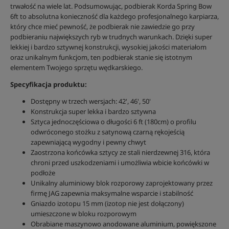
trwałość na wiele lat. Podsumowując, podbierak Korda Spring Bow
6ft to absolutna konieczność dla każdego profesjonalnego karpiarza,
który chce mieć pewność, że podbierak nie zawiedzie go przy
podbieraniu największych ryb w trudnych warunkach. Dzięki super
lekkiej i bardzo sztywnej konstrukcji, wysokiej jakości materiałom
oraz unikalnym funkcjom, ten podbierak stanie się istotnym
elementem Twojego sprzętu wędkarskiego.
Specyfikacja produktu:
Dostępny w trzech wersjach: 42', 46', 50'
Konstrukcja super lekka i bardzo sztywna
Sztyca jednoczęściowa o długości 6 ft (180cm) o profilu
odwróconego stożku z satynową czarną rękojeścią
zapewniającą wygodny i pewny chwyt
Zaostrzona końcówka sztycy ze stali nierdzewnej 316, która
chroni przed uszkodzeniami i umożliwia wbicie końcówki w
podłoże
Unikalny aluminiowy blok rozporowy zaprojektowany przez
firmę JAG zapewnia maksymalne wsparcie i stabilność
Gniazdo izotopu 15 mm (izotop nie jest dołączony)
umieszczone w bloku rozporowym
Obrabiane maszynowo anodowane aluminium, powiększone