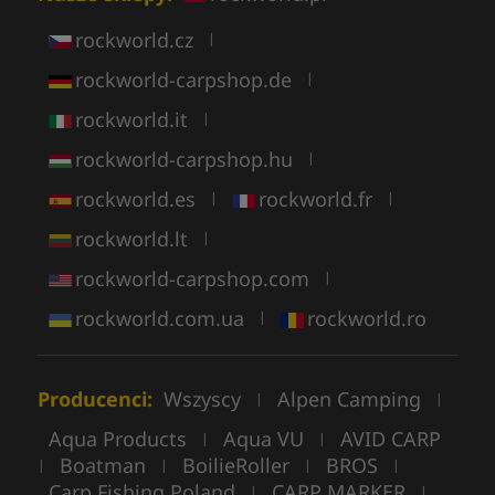
rockworld.cz
|
rockworld-carpshop.de
|
rockworld.it
|
rockworld-carpshop.hu
|
rockworld.es
rockworld.fr
|
|
rockworld.lt
|
rockworld-carpshop.com
|
rockworld.com.ua
rockworld.ro
|
Producenci:
Wszyscy
Alpen Camping
|
|
Aqua Products
Aqua VU
AVID CARP
|
|
Boatman
BoilieRoller
BROS
|
|
|
|
Carp Fishing Poland
CARP MARKER
|
|