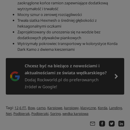
zaokrąglone końce ramion zapewniające dodatkową
wytrzymałość i trwałość
Mocny sznur o zerowej rozciągliwości
Trwała siatka Hexmesh o średniej głębokości z
heksagonalnymi oczkami
Zaprojektowany do unoszenia się na wodzie bez
dodatkowych pływaków piankowych
Wytrzymały pokrowiec transportowy w kolorystyce Korda
Dark Kamo z dwiema kieszeniami
Chcesz być na bieżąco z nowościami i
aktualnościami ze świata wędkarskiego?
Dodaj Rockworld.pl do preferowanych
źródeł w Google!
Tagi:
,
,
,
,
,
,
,
,
12,6 FT
Bow
camo
Karpiowe
karpiowy
klasyczne
Korda
Landing
,
,
,
,
Net
Podbierak
Podbieraki
Spring
wędka karpiowa