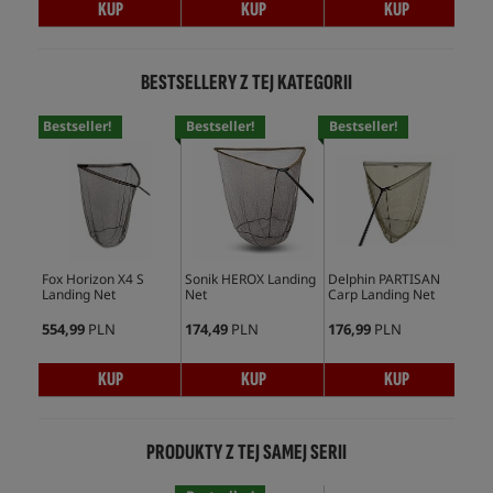
KUP
KUP
KUP
BESTSELLERY Z TEJ KATEGORII
Bestseller!
Bestseller!
Bestseller!
Bes
Fox Horizon X4 S
Sonik HEROX Landing
Delphin PARTISAN
Fox
Landing Net
Net
Carp Landing Net
Net
554,99
PLN
174,49
PLN
176,99
PLN
287
KUP
KUP
KUP
PRODUKTY Z TEJ SAMEJ SERII