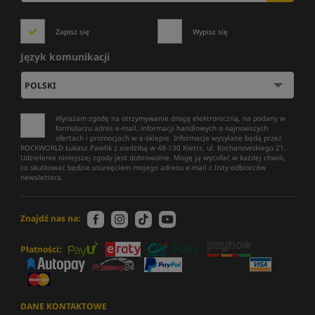
Zapisz się
Wypisz się
Język komunikacji
Wyrażam zgodę na otrzymywanie drogą elektroniczną, na podany w
formularzu adres e-mail, informacji handlowych o najnowszych
ofertach i promocjach w e-sklepie. Informacje wysyłane będą przez
ROCKWORLD Łukasz Pawlik z siedzibą w 48-130 Kietrz, ul. Kochanowskiego 21.
Udzielenie niniejszej zgody jest dobrowolne. Mogę ją wycofać w każdej chwili,
co skutkować będzie usunięciem mojego adresu e-mail z listy odbiorców
newslettera.
Znajdź nas na:
Płatności:
DANE KONTAKTOWE