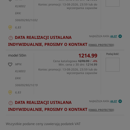
Koniec promocji: 13-08-2026, 23:59 lub do
KLN002
wyczerpania zapasów
EAN:
5060929021802
6,83
NAJNIŻSZA RATA:
44.07
DATA REALIZACJI USTALANA
INDYWIDUALNIE, PROSIMY O KONTAKT
[EMAIL PROTECTED]
1214.99
Podaj ilość:
model 50in
Cena katalogowa
1270.99
/
-4%
MPN:
Min. cena z 30 dni:
1214.99
Koniec promocji: 13-08-2026, 23:59 lub do
KLN003
wyczerpania zapasów
EAN:
5060929021819
6,83
NAJNIŻSZA RATA:
44.07
DATA REALIZACJI USTALANA
INDYWIDUALNIE, PROSIMY O KONTAKT
[EMAIL PROTECTED]
Wszystkie podane ceny zawierają podatek VAT