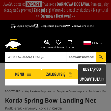
UWAGA! zostało:
07:34:21
Trwa akcja
DARMOWA DOSTAWA.
Pamiętaj, aby
skorzystać z promocji
Zaloguj się!
Warunki promocji znajdziesz klikając tutaj
>>
Darmowa Dostawa!
<<
Szybka wysyłka
Bezpieczne płatności
Zadowoleni klienci
PLN
śledzenie
ulubione
koszyk
zaawansowane
ODSTĄP OD
MENU
ZALOGUJ SIĘ
UMOWY TUTAJ »
ROCKWORLD
Wędkarstwo Karpiowe
Bezpieczeństwo karpia
Podbieraki Karpio
Korda Spring Bow Landing Net
Podbierak karpiowy Korda /
Korda