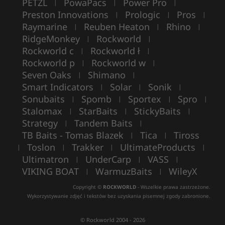
PETZL
PowaPacs
Power Pro
|
|
|
Preston Innovations
Prologic
Pros
|
|
|
Raymarine
Reuben Heaton
Rhino
|
|
|
RidgeMonkey
Rockworld
|
|
Rockworld c
Rockworld ł
|
|
Rockworld p
Rockworld w
|
|
Seven Oaks
Shimano
|
|
Smart Indicators
Solar
Sonik
|
|
|
Sonubaits
Spomb
Sportex
Spro
|
|
|
|
Stalomax
StarBaits
StickyBaits
|
|
|
Strategy
Tandem Baits
|
|
TB Baits - Tomas Blazek
Tica
Tiross
|
|
Toslon
Trakker
UltimateProducts
|
|
|
|
Ultimatron
UnderCarp
VASS
|
|
|
VIKING BOAT
WarmuzBaits
WileyX
|
|
Copyright ©
ROCKWORLD
- Wszelkie prawa zastrzeżone.
Wykorzystywanie zdjęć i tekstów bez uzyskania pisemnej zgody zabronione.
© Rockworld 2004 - 2026