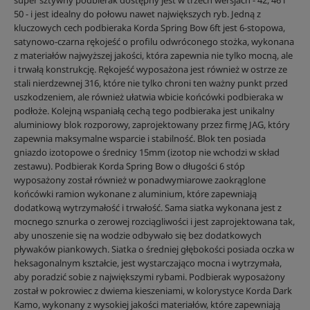
super sztywny podbierak dostępny jest w trzech wersjach - 42, 46 i
50 - i jest idealny do połowu nawet największych ryb. Jedną z
kluczowych cech podbieraka Korda Spring Bow 6ft jest 6-stopowa,
satynowo-czarna rękojeść o profilu odwróconego stożka, wykonana
z materiałów najwyższej jakości, która zapewnia nie tylko mocną, ale
i trwałą konstrukcję. Rękojeść wyposażona jest również w ostrze ze
stali nierdzewnej 316, które nie tylko chroni ten ważny punkt przed
uszkodzeniem, ale również ułatwia wbicie końcówki podbieraka w
podłoże. Kolejną wspaniałą cechą tego podbieraka jest unikalny
aluminiowy blok rozporowy, zaprojektowany przez firmę JAG, który
zapewnia maksymalne wsparcie i stabilność. Blok ten posiada
gniazdo izotopowe o średnicy 15mm (izotop nie wchodzi w skład
zestawu). Podbierak Korda Spring Bow o długości 6 stóp
wyposażony został również w ponadwymiarowe zaokrąglone
końcówki ramion wykonane z aluminium, które zapewniają
dodatkową wytrzymałość i trwałość. Sama siatka wykonana jest z
mocnego sznurka o zerowej rozciągliwości i jest zaprojektowana tak,
aby unoszenie się na wodzie odbywało się bez dodatkowych
pływaków piankowych. Siatka o średniej głębokości posiada oczka w
heksagonalnym kształcie, jest wystarczająco mocna i wytrzymała,
aby poradzić sobie z największymi rybami. Podbierak wyposażony
został w pokrowiec z dwiema kieszeniami, w kolorystyce Korda Dark
Kamo, wykonany z wysokiej jakości materiałów, które zapewniają