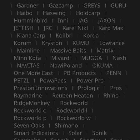
Gardner
Gazcamp
GREYS
GURU
|
|
|
|
Haibo
Haswing
Holdcarp
|
|
|
|
Humminbird
Inni
JAG
JAXON
|
|
|
|
JETFISH
JRC
Karel Nikl
Karp Max
|
|
|
Kiana Carp
Kolibri
Korda
|
|
|
|
Korum
Kryston
KUMU
Lowrance
|
|
|
Mainline
Massive Baits
Matrix
|
|
|
|
Minn Kota
Mivardi
MUGGA
Nash
|
|
|
NAVITAS
NawiPoland
OKUMA
|
|
|
|
One More Cast
PB Products
PENN
|
|
|
PETZL
PowaPacs
Power Pro
|
|
|
Preston Innovations
Prologic
Pros
|
|
|
Raymarine
Reuben Heaton
Rhino
|
|
|
RidgeMonkey
Rockworld
|
|
Rockworld c
Rockworld ł
|
|
Rockworld p
Rockworld w
|
|
Seven Oaks
Shimano
|
|
Smart Indicators
Solar
Sonik
|
|
|