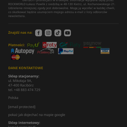
ofertach i promocjach w e-sklepie. Informacje wysyłane będą przez
ROCKWORLD Łukasz Pawlik z siedzibą w 48-130 Kietrz, ul. Kochanowskiego 21.
Udzielenie niniejszej zgody jest dobrowolne. Mogę ją wycofać w każdej chwili,
co skutkować będzie usunięciem mojego adresu e-mail z listy odbiorców
newslettera.
Znajdź nas na:
Płatności:
DANE KONTAKTOWE
Sklep stacjonarny:
ul. Mikołaja 9A,
47-400 Racibórz
tel. +48 883 474 729
Polska
[email protected]
pokaż jak dojechać na mapie google
Sklep internetowy: