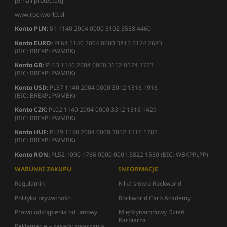
[email protected]
www.rockworld.pl
Konto PLN:
51 1140 2004 0000 3102 3558 4460
Konto EURO:
PL64 1140 2004 0000 3812 0174 2683
(BIC: BREXPLPWMBK)
Konto GB:
PL63 1140 2004 0000 3112 0174 3723
(BIC: BREXPLPWMBK)
Konto USD:
PL37 1140 2004 0000 3012 1316 1916
(BIC: BREXPLPWMBK)
Konto CZK:
PL02 1140 2004 0000 3312 1316 1429
(BIC: BREXPLPWMBK)
Konto HUF:
PL39 1140 2004 0000 3012 1316 1783
(BIC: BREXPLPWMBK)
Konto RON:
PL52 1090 1766 0000 0001 5822 1550 (BIC: WBKPPLPP)
WARUNKI ZAKUPU
INFORMACJE
Regulamin
Kilka słów o Rockworld
Polityka prywatności
Rockworld Carp Academy
Prawo odstąpienia od umowy
Międzynarodowy Dzień
Karpiarza
Reklamacje – zasady zgłaszania