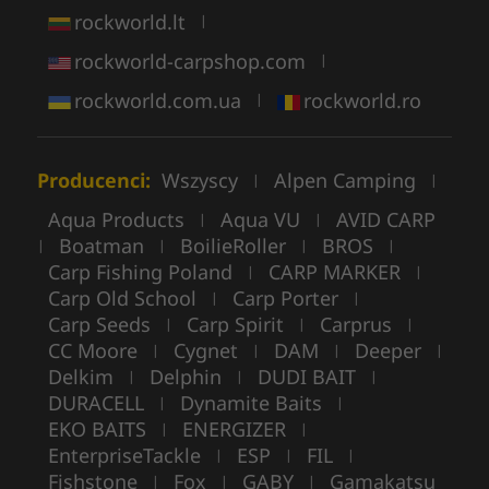
rockworld.lt
|
rockworld-carpshop.com
|
rockworld.com.ua
rockworld.ro
|
Producenci:
Wszyscy
Alpen Camping
|
|
Aqua Products
Aqua VU
AVID CARP
|
|
Boatman
BoilieRoller
BROS
|
|
|
|
Carp Fishing Poland
CARP MARKER
|
|
Carp Old School
Carp Porter
|
|
Carp Seeds
Carp Spirit
Carprus
|
|
|
CC Moore
Cygnet
DAM
Deeper
|
|
|
|
Delkim
Delphin
DUDI BAIT
|
|
|
DURACELL
Dynamite Baits
|
|
EKO BAITS
ENERGIZER
|
|
EnterpriseTackle
ESP
FIL
|
|
|
Fishstone
Fox
GABY
Gamakatsu
|
|
|