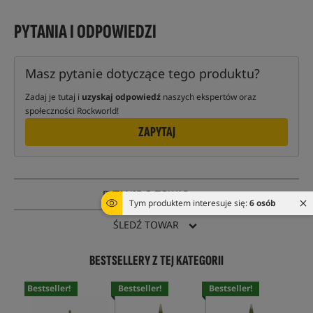
PYTANIA I ODPOWIEDZI
Masz pytanie dotyczące tego produktu?
Zadaj je tutaj i
uzyskaj odpowiedź
naszych ekspertów oraz
społeczności Rockworld!
ZAPYTAJ
PYTANIE O TOWAR
Tym produktem interesuje się:
6 osób
ŚLEDŹ TOWAR
BESTSELLERY Z TEJ KATEGORII
Bestseller!
Bestseller!
Bestseller!
Bes