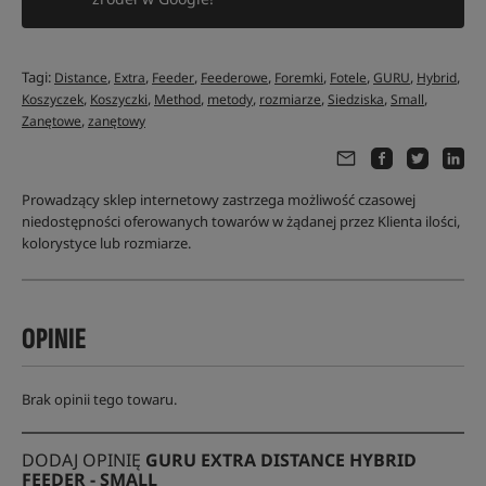
Tagi:
,
,
,
,
,
,
,
,
Distance
Extra
Feeder
Feederowe
Foremki
Fotele
GURU
Hybrid
,
,
,
,
,
,
,
Koszyczek
Koszyczki
Method
metody
rozmiarze
Siedziska
Small
,
Zanętowe
zanętowy
Prowadzący sklep internetowy zastrzega możliwość czasowej
niedostępności oferowanych towarów w żądanej przez Klienta ilości,
kolorystyce lub rozmiarze.
OPINIE
Brak opinii tego towaru.
DODAJ OPINIĘ
GURU EXTRA DISTANCE HYBRID
FEEDER - SMALL