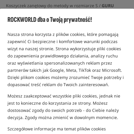
Koszyczek zanętowy do metody w rozmiarze S /
GURU
0,0
ROCKWORLD dba o Twoją prywatność!
0 opinii
Nasza strona korzysta z plików cookies, które pomagają
Promocja
zapewnić Ci bezpieczne i komfortowe warunki podczas
wizyt na naszej stronie. Strona wykorzystuje pliki cookies
do zapewnienia prawidłowego działania, analizy ruchu
oraz wyświetlania spersonalizowanych reklam przez
partnerów takich jak Google, Meta, TikTok oraz Microsoft.
Dzięki plikom cookies możemy zrozumieć Twoje potrzeby i
dopasować treść reklam do Twoich zainteresowań.
Możesz zaakceptować wszystkie pliki cookies, jednak nie
jest to konieczne do korzystania ze strony. Możesz
dostosować zgody do swoich potrzeb - do Ciebie należy
decyzja. Zgody można zmienić w dowolnym momencie.
Szczegółowe informacje ma temat plików cookies