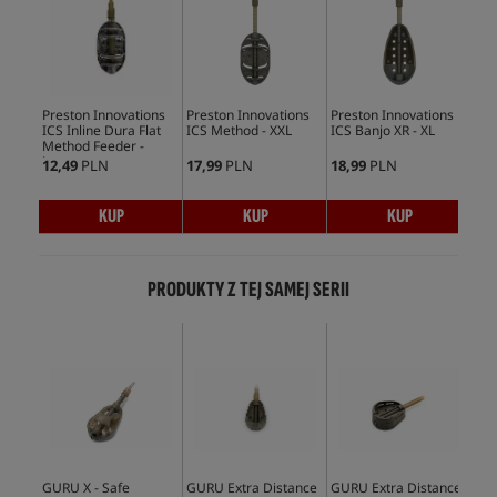
Preston Innovations
Preston Innovations
Preston Innovations
Pre
ICS Inline Dura Flat
ICS Method - XXL
ICS Banjo XR - XL
ICS
Method Feeder -
Met
Large
12,49
PLN
17,99
PLN
18,99
PLN
13,
KUP
KUP
KUP
PRODUKTY Z TEJ SAMEJ SERII
GURU X - Safe
GURU Extra Distance
GURU Extra Distance
GUR