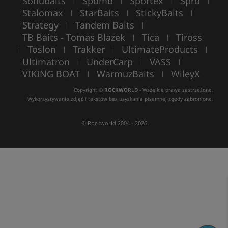
Sonubaits
Spomb
Sportex
Spro
|
|
|
|
Stalomax
StarBaits
StickyBaits
|
|
|
Strategy
Tandem Baits
|
|
TB Baits - Tomas Blazek
Tica
Tiross
|
|
Toslon
Trakker
UltimateProducts
|
|
|
|
Ultimatron
UnderCarp
VASS
|
|
|
VIKING BOAT
WarmuzBaits
WileyX
|
|
Copyright ©
ROCKWORLD
- Wszelkie prawa zastrzeżone.
Wykorzystywanie zdjęć i tekstów bez uzyskania pisemnej zgody zabronione.
© Rockworld 2004 - 2026