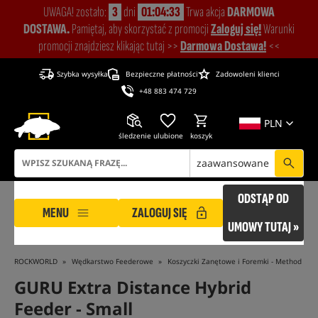
UWAGA! zostało:
3
dni
01:04:32
Trwa akcja
DARMOWA
DOSTAWA.
Pamiętaj, aby skorzystać z promocji
Zaloguj się!
Warunki
promocji znajdziesz klikając tutaj >>
Darmowa Dostawa!
<<
Szybka wysyłka
Bezpieczne płatności
Zadowoleni klienci
+48 883 474 729
PLN
śledzenie
ulubione
koszyk
zaawansowane
ODSTĄP OD
MENU
ZALOGUJ SIĘ
UMOWY TUTAJ »
ROCKWORLD
Wędkarstwo Feederowe
Koszyczki Zanętowe i Foremki - Method Fee
GURU Extra Distance Hybrid
Feeder - Small