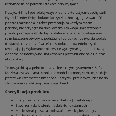
utrzymać się na półkach i stokach przy wyspach.
Koszyczki Small posiadają wszystkie charakterystyczne cechy serii
Hybrid Feeder. Dzięki bokom koszyczka chronią jego zawartość
podczas zarzucania, a także prezentują za każdym razem
perfekcyjnie przynętę na dnie łowiska. Ich waga umieszczona z
przodu pomaga w dokładnym i dalekim rzucaniu. Strategicznie
rozmieszczone otwory w podstawie i po bokach pozwalają wodzie
dostać się do zanęty również od spodu, odpowiednio szybko
uwalniając ją. Wykonane z niezwykle wytrzymałego materiału, są
odporne na intensywne użytkowanie i przewidziane na długi czas
eksploatacji.
Te koszyczki są w pełni kompatybilne z całym systemem X-Safe.
Możliwa jest wymiana trzonka na model z amortyzatorem, co daje
jeszcze większą wszechstronność. Koszyczki przelotowe, idealne do
stosowania z szybkozłączem Speed Bead.
Specyfikacja produktu:
Koszyczek zanętowy w wersji In-Line (przelotowy)
Stworzony do łowienia na dalekich dystansach
Model Small pozwala podawać niewielką ilość zanęty
Środek ciężkości umieszczony z przodu dla dokładnych i