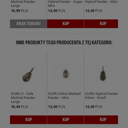
Method Feeder -
Hybrid Feeder - Super
Hybrid Feeder - Mini
Hyb
Large
Mini
16,99
PLN
14,49
PLN
14,49
PLN
16,
BRAK TOWARU
KUP
KUP
INNE PRODUKTY TEGO PRODUCENTA Z TEJ KATEGORII:
GURU X - Safe
GURU Inline Method
GURU Hybrid Feeder
GUR
Method Feeder -
Feeder - Mini
Inline - Small
Met
Large
16,49
PLN
13,49
PLN
14,49
PLN
22,
KUP
KUP
KUP