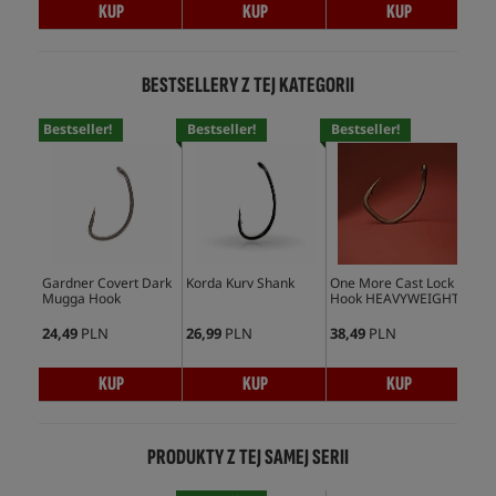
KUP
KUP
KUP
BESTSELLERY Z TEJ KATEGORII
Bestseller!
Bestseller!
Bestseller!
Bes
Gardner Covert Dark
Korda Kurv Shank
One More Cast Lock
Kor
Mugga Hook
Hook HEAVYWEIGHT
Ho
24,49
PLN
26,99
PLN
38,49
PLN
28,
KUP
KUP
KUP
PRODUKTY Z TEJ SAMEJ SERII