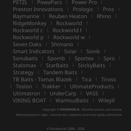
PETZL
PowaPacs
Power Pro
|
|
|
Preston Innovations
Prologic
Pros
|
|
|
Raymarine
Reuben Heaton
Rhino
|
|
|
RidgeMonkey
Rockworld
|
|
Rockworld c
Rockworld ł
|
|
Rockworld p
Rockworld w
|
|
Seven Oaks
Shimano
|
|
Smart Indicators
Solar
Sonik
|
|
|
Sonubaits
Spomb
Sportex
Spro
|
|
|
|
Stalomax
StarBaits
StickyBaits
|
|
|
Strategy
Tandem Baits
|
|
TB Baits - Tomas Blazek
Tica
Tiross
|
|
Toslon
Trakker
UltimateProducts
|
|
|
|
Ultimatron
UnderCarp
VASS
|
|
|
VIKING BOAT
WarmuzBaits
WileyX
|
|
Copyright ©
ROCKWORLD
- Wszelkie prawa zastrzeżone.
Wykorzystywanie zdjęć i tekstów bez uzyskania pisemnej zgody zabronione.
© Rockworld 2004 - 2026