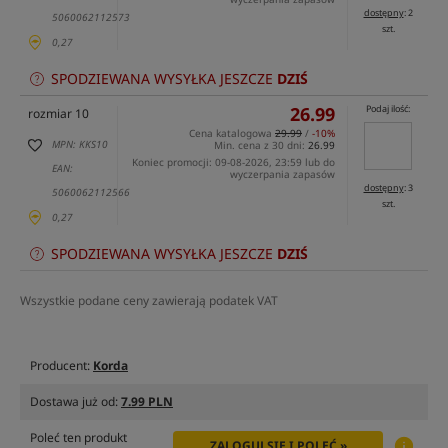
dostępny
: 2
5060062112573
szt.
0,27
SPODZIEWANA WYSYŁKA JESZCZE
DZIŚ
26.99
Podaj ilość:
rozmiar 10
Cena katalogowa
29.99
/
-10%
MPN: KKS10
Min. cena z 30 dni:
26.99
Koniec promocji: 09-08-2026, 23:59 lub do
EAN:
wyczerpania zapasów
dostępny
: 3
5060062112566
szt.
0,27
SPODZIEWANA WYSYŁKA JESZCZE
DZIŚ
Wszystkie podane ceny zawierają podatek VAT
Producent:
Korda
Dostawa już od:
7.99 PLN
Poleć ten produkt
ZALOGUJ SIĘ I POLEĆ »