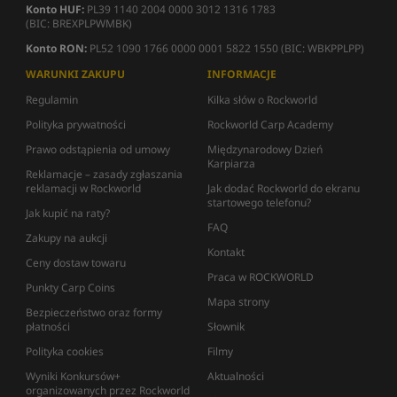
Konto HUF:
PL39 1140 2004 0000 3012 1316 1783
(BIC: BREXPLPWMBK)
Konto RON:
PL52 1090 1766 0000 0001 5822 1550 (BIC: WBKPPLPP)
WARUNKI ZAKUPU
INFORMACJE
Regulamin
Kilka słów o Rockworld
Polityka prywatności
Rockworld Carp Academy
Prawo odstąpienia od umowy
Międzynarodowy Dzień
Karpiarza
Reklamacje – zasady zgłaszania
reklamacji w Rockworld
Jak dodać Rockworld do ekranu
startowego telefonu?
Jak kupić na raty?
FAQ
Zakupy na aukcji
Kontakt
Ceny dostaw towaru
Praca w ROCKWORLD
Punkty Carp Coins
Mapa strony
Bezpieczeństwo oraz formy
płatności
Słownik
Polityka cookies
Filmy
Wyniki Konkursów+
Aktualności
organizowanych przez Rockworld