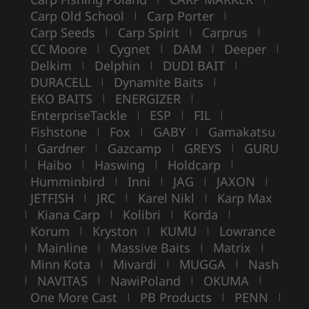
Carp Old School
Carp Porter
|
|
Carp Seeds
Carp Spirit
Carprus
|
|
|
CC Moore
Cygnet
DAM
Deeper
|
|
|
|
Delkim
Delphin
DUDI BAIT
|
|
|
DURACELL
Dynamite Baits
|
|
EKO BAITS
ENERGIZER
|
|
EnterpriseTackle
ESP
FIL
|
|
|
Fishstone
Fox
GABY
Gamakatsu
|
|
|
Gardner
Gazcamp
GREYS
GURU
|
|
|
|
Haibo
Haswing
Holdcarp
|
|
|
|
Humminbird
Inni
JAG
JAXON
|
|
|
|
JETFISH
JRC
Karel Nikl
Karp Max
|
|
|
Kiana Carp
Kolibri
Korda
|
|
|
|
Korum
Kryston
KUMU
Lowrance
|
|
|
Mainline
Massive Baits
Matrix
|
|
|
|
Minn Kota
Mivardi
MUGGA
Nash
|
|
|
NAVITAS
NawiPoland
OKUMA
|
|
|
|
One More Cast
PB Products
PENN
|
|
|