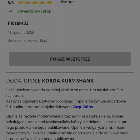
five star
5/5
potwierdzony zakup
Pioter432
18 stycznia 2026
dodane na rockworld.pl
POKAŻ WSZYSTKIE
DODAJ OPINIĘ
KORDA KURV SHANK
Ilość rybek odpowiada szkolnej skali ocen gdzie 1 to najsłabsza 5 to
najlepsza.
Każdy zalogowany użytkownik dodając 1 opinię otrzymuje dodatkowe
0.1 punktu programu lojalnościowego
Carp-Coins
.
Opinie są ręcznie moderowane przez administratora sklepu. Opinie
szkalujące produkt, od użytkowników którzy nie dokonali u nas zakupu
tego produktu nie będą publikowane. Opinie z wulgaryzmami, linkami
zewnętrznymi, niezrozumiałe oraz nie odnoszące się do opiniowanego
produktu również nie będą publikowane.