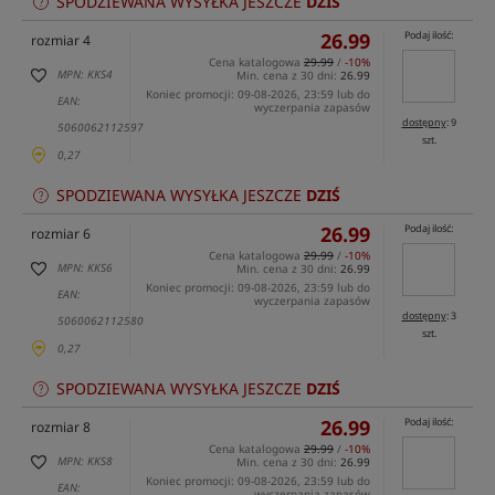
SPODZIEWANA WYSYŁKA JESZCZE
DZIŚ
26.99
Podaj ilość:
rozmiar 4
Cena katalogowa
29.99
/
-10%
MPN: KKS4
Min. cena z 30 dni:
26.99
Koniec promocji: 09-08-2026, 23:59 lub do
EAN:
wyczerpania zapasów
dostępny
: 9
5060062112597
szt.
0,27
SPODZIEWANA WYSYŁKA JESZCZE
DZIŚ
26.99
Podaj ilość:
rozmiar 6
Cena katalogowa
29.99
/
-10%
MPN: KKS6
Min. cena z 30 dni:
26.99
Koniec promocji: 09-08-2026, 23:59 lub do
EAN:
wyczerpania zapasów
dostępny
: 3
5060062112580
szt.
0,27
SPODZIEWANA WYSYŁKA JESZCZE
DZIŚ
26.99
Podaj ilość:
rozmiar 8
Cena katalogowa
29.99
/
-10%
MPN: KKS8
Min. cena z 30 dni:
26.99
Koniec promocji: 09-08-2026, 23:59 lub do
EAN:
wyczerpania zapasów