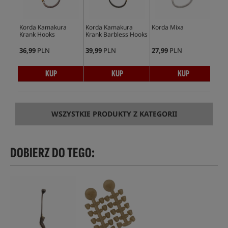
Korda Kamakura
Korda Kamakura
Korda Mixa
Kor
Krank Hooks
Krank Barbless Hooks
Ga
36,99
PLN
39,99
PLN
27,99
PLN
36,
KUP
KUP
KUP
WSZYSTKIE PRODUKTY Z KATEGORII
DOBIERZ DO TEGO: