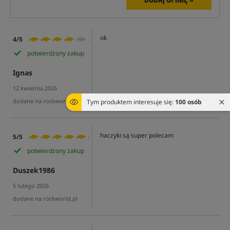
ok
4/5
potwierdzony zakup
Ignas
12 kwietnia 2026
dodane na rockworld.pl
Tym produktem interesuje się:
100 osób
haczyki są super polecam
5/5
potwierdzony zakup
Duszek1986
5 lutego 2026
dodane na rockworld.pl