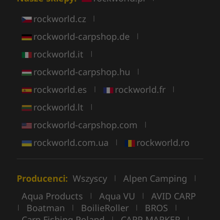
rockworld.cz
|
rockworld-carpshop.de
|
rockworld.it
|
rockworld-carpshop.hu
|
rockworld.es
rockworld.fr
|
|
rockworld.lt
|
rockworld-carpshop.com
|
rockworld.com.ua
rockworld.ro
|
Producenci:
Wszyscy
Alpen Camping
|
|
Aqua Products
Aqua VU
AVID CARP
|
|
Boatman
BoilieRoller
BROS
|
|
|
|
Carp Fishing Poland
CARP MARKER
|
|