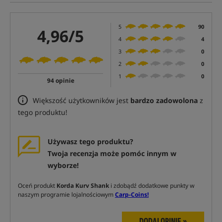
5
90
4,96/5
4
4
3
0
2
0
1
0
94 opinie
Większość użytkowników jest
bardzo zadowolona
z
tego produktu!
Używasz tego produktu?
Twoja recenzja może pomóc innym w
wyborze!
Oceń produkt
Korda Kurv Shank
i zdobądź dodatkowe punkty w
naszym programie lojalnościowym
Carp-Coins!
DODAJ OPINIĘ »