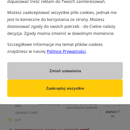
dopasować treść reklam do Twoich zainteresowań.
Możesz zaakceptować wszystkie pliki cookies, jednak nie
jest to konieczne do korzystania ze strony. Możesz
dostosować zgody do swoich potrzeb - do Ciebie należy
tylko produkty na
"naszym magazynie"
decyzja. Zgody można zmienić w dowolnym momencie.
(część opcji mogła zostać ukryta przez wybrany sposób filtrowania)
Szczegółowe informacje ma temat plików cookies
Opcja
Cena PLN
Ilość
znajdziesz w naszej
Polityce Prywatności
.
28.99
rozmiar 1
Brak
produktu
MPN: KKS1
Zmień ustawienia
EAN:
5060062112863
Zaakceptuj wszystkie
26.99
Podaj ilość:
rozmiar 2
Cena katalogowa
29.99
/
-10%
MPN: KKS2
Min. cena z 30 dni:
26.99
Koniec promocji: 09-08-2026, 23:59 lub do
EAN:
wyczerpania zapasów
dostępny
: 5
5060062112603
szt.
0,27