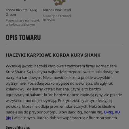
Korda Kickers D-Rig
Korda Hook Bead
Green
Stopery na trzonek
haczyka
Pozycjonery na haczyk
w kolorze zielonym
OPIS TOWARU
HACZYKI KARPIOWE KORDA KURV SHANK
Wysokiej jakości haczyki karpiowe z zadziorem firmy Korda z serii
Kurv Shank. Są to chyba najbardziej rozpoznawalne haki dostępne
na rynku karpiowym. Niesamowicie ostre, a przede wszystkim
wytrzymałe. Posiadają oczko wygięte do wewnątrz, okrągły łuk
kolankowy i delikatny kształt banana. Czyni je to bardzo
agresywnymi hakami, które bardzo dobrze zapinają ryby, ale przede
wszystkim mocno je trzymają. Pokryte zostały antyrefleksyjną
powłoką, która nie odbija promieni słonecznych. Haki te idealnie
nadają się do przyponów typu Blow Back Rig, Ronnie Rig,
D-Rig
,
KD
Rig
i wiele innych. Bardzo dobrze współpracują z fluorocarbonem.
Specyfikacja: