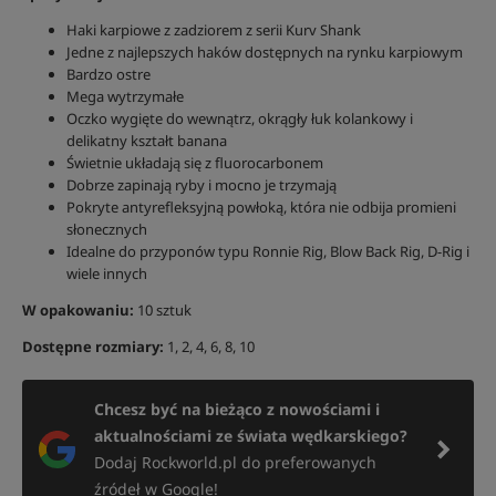
Haki karpiowe z zadziorem z serii Kurv Shank
Jedne z najlepszych haków dostępnych na rynku karpiowym
Bardzo ostre
Mega wytrzymałe
Oczko wygięte do wewnątrz, okrągły łuk kolankowy i
delikatny kształt banana
Świetnie układają się z fluorocarbonem
Dobrze zapinają ryby i mocno je trzymają
Pokryte antyrefleksyjną powłoką, która nie odbija promieni
słonecznych
Idealne do przyponów typu Ronnie Rig, Blow Back Rig, D-Rig i
wiele innych
W opakowaniu:
10 sztuk
Dostępne rozmiary:
1,
2, 4, 6, 8, 10
Chcesz być na bieżąco z nowościami i
aktualnościami ze świata wędkarskiego?
Dodaj Rockworld.pl do preferowanych
źródeł w Google!