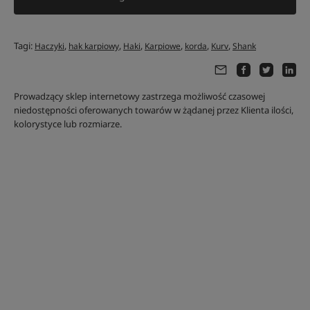
Tagi:
,
,
,
,
,
,
Haczyki
hak karpiowy
Haki
Karpiowe
korda
Kurv
Shank
Prowadzący sklep internetowy zastrzega możliwość czasowej
niedostępności oferowanych towarów w żądanej przez Klienta ilości,
kolorystyce lub rozmiarze.