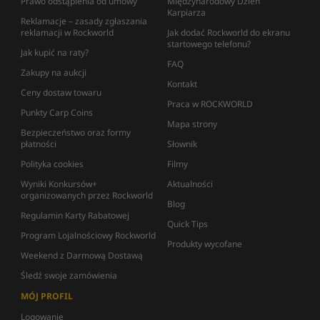
Prawo odstąpienia od umowy
Międzynarodowy Dzień
Karpiarza
Reklamacje – zasady zgłaszania
reklamacji w Rockworld
Jak dodać Rockworld do ekranu
startowego telefonu?
Jak kupić na raty?
FAQ
Zakupy na aukcji
Kontakt
Ceny dostaw towaru
Praca w ROCKWORLD
Punkty Carp Coins
Mapa strony
Bezpieczeństwo oraz formy
płatności
Słownik
Polityka cookies
Filmy
Wyniki Konkursów+
Aktualności
organizowanych przez Rockworld
Blog
Regulamin Karty Rabatowej
Quick Tips
Program Lojalnościowy Rockworld
Produkty wycofane
Weekend z Darmową Dostawą
Śledź swoje zamówienia
MÓJ PROFIL
Logowanie