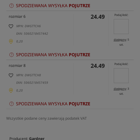
SPODZIEWANA WYSYŁKA
POJUTRZE
24.49
Podaj ilość:
rozmiar 6
MPN: DWGTTCH6
EAN: 5060218457442
dostępny
: 5
0,20
szt.
SPODZIEWANA WYSYŁKA
POJUTRZE
24.49
Podaj ilość:
rozmiar 8
MPN: DWGTTCH8
EAN: 5060218457459
dostępny
: 3
0,20
szt.
SPODZIEWANA WYSYŁKA
POJUTRZE
Wszystkie podane ceny zawierają podatek VAT
Producent:
Gardner