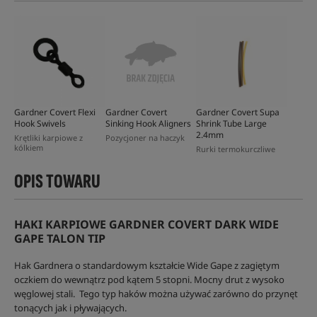
Gardner Covert Flexi
Gardner Covert
Gardner Covert Supa
Hook Swivels
Sinking Hook Aligners
Shrink Tube Large
2.4mm
Krętliki karpiowe z
Pozycjoner na haczyk
kólkiem
Rurki termokurczliwe
OPIS TOWARU
HAKI KARPIOWE GARDNER COVERT DARK WIDE
GAPE TALON TIP
Hak Gardnera o standardowym kształcie Wide Gape z zagiętym
oczkiem do wewnątrz pod kątem 5 stopni. Mocny drut z wysoko
węglowej stali. Tego typ haków można używać zarówno do przynęt
tonących jak i pływających.