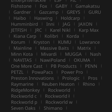
EnterpriseTackle
ESP
FIL
Fishstone
Fox
GABY
Gamakatsu
|
|
|
Gardner
Gazcamp
GREYS
GURU
|
|
|
|
Haibo
Haswing
Holdcarp
|
|
|
|
Humminbird
Inni
JAG
JAXON
|
|
|
|
JETFISH
JRC
Karel Nikl
Karp Max
|
|
|
Kiana Carp
Kolibri
Korda
|
|
|
|
Korum
Kryston
KUMU
Lowrance
|
|
|
Mainline
Massive Baits
Matrix
|
|
|
|
Minn Kota
Mivardi
MUGGA
Nash
|
|
|
NAVITAS
NawiPoland
OKUMA
|
|
|
|
One More Cast
PB Products
PENN
|
|
|
PETZL
PowaPacs
Power Pro
|
|
|
Preston Innovations
Prologic
Pros
|
|
|
Raymarine
Reuben Heaton
Rhino
|
|
|
RidgeMonkey
Rockworld
|
|
Rockworld c
Rockworld ł
|
|
Rockworld p
Rockworld w
|
|
Seven Oaks
Shimano
|
|