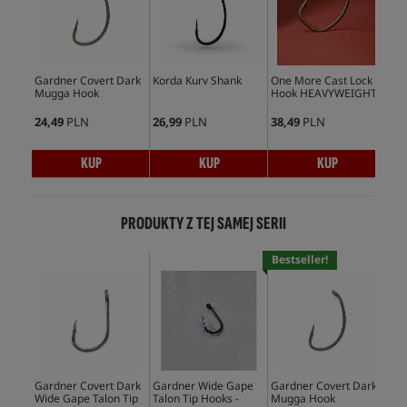
Gardner Covert Dark
Korda Kurv Shank
One More Cast Lock
Kor
Mugga Hook
Hook HEAVYWEIGHT
Ho
24,49
PLN
26,99
PLN
38,49
PLN
28,
KUP
KUP
KUP
PRODUKTY Z TEJ SAMEJ SERII
Bestseller!
Bes
Gardner Covert Dark
Gardner Wide Gape
Gardner Covert Dark
Gar
Wide Gape Talon Tip
Talon Tip Hooks -
Mugga Hook
Con