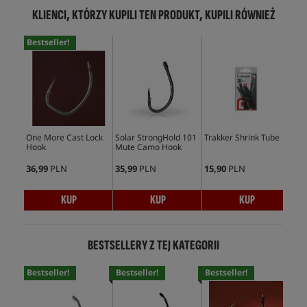
KLIENCI, KTÓRZY KUPILI TEN PRODUKT, KUPILI RÓWNIEŻ
Bestseller!
One More Cast Lock
Solar StrongHold 101
Trakker Shrink Tube
PB 
Hook
Mute Camo Hook
36,99
PLN
35,99
PLN
15,90
PLN
29,
KUP
KUP
KUP
BESTSELLERY Z TEJ KATEGORII
Bestseller!
Bestseller!
Bestseller!
Bes