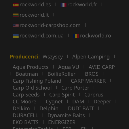
rockworld.es
rockworld.fr
|
|
rockworld.lt
|
rockworld-carpshop.com
|
rockworld.com.ua
rockworld.ro
|
Producenci:
Wszyscy
Alpen Camping
|
|
Aqua Products
Aqua VU
AVID CARP
|
|
Boatman
BoilieRoller
BROS
|
|
|
|
Carp Fishing Poland
CARP MARKER
|
|
Carp Old School
Carp Porter
|
|
Carp Seeds
Carp Spirit
Carprus
|
|
|
CC Moore
Cygnet
DAM
Deeper
|
|
|
|
Delkim
Delphin
DUDI BAIT
|
|
|
DURACELL
Dynamite Baits
|
|
EKO BAITS
ENERGIZER
|
|
|
|
|