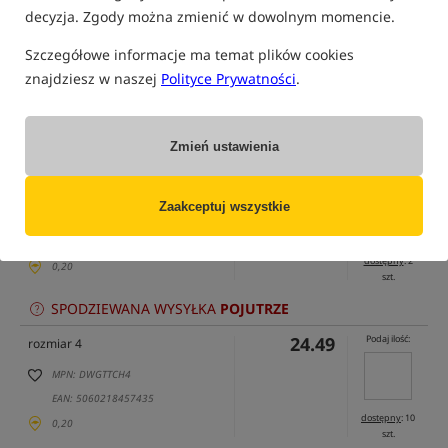
decyzja. Zgody można zmienić w dowolnym momencie.
Szczegółowe informacje ma temat plików cookies
znajdziesz w naszej
Polityce Prywatności
.
tylko produkty na
"naszym magazynie"
(część opcji mogła zostać ukryta przez wybrany sposób filtrowania)
Zmień ustawienia
Opcja
Cena PLN
Ilość
24.49
Podaj ilość:
rozmiar 2
Zaakceptuj wszystkie
MPN: DWGTTCH2
EAN: 5060218457428
dostępny
: 2
0,20
szt.
SPODZIEWANA WYSYŁKA
POJUTRZE
24.49
Podaj ilość:
rozmiar 4
MPN: DWGTTCH4
EAN: 5060218457435
dostępny
: 10
0,20
szt.