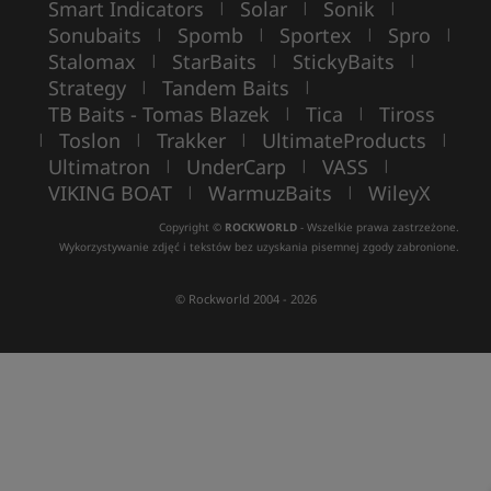
Smart Indicators
Solar
Sonik
|
|
|
Sonubaits
Spomb
Sportex
Spro
|
|
|
|
Stalomax
StarBaits
StickyBaits
|
|
|
Strategy
Tandem Baits
|
|
TB Baits - Tomas Blazek
Tica
Tiross
|
|
Toslon
Trakker
UltimateProducts
|
|
|
|
Ultimatron
UnderCarp
VASS
|
|
|
VIKING BOAT
WarmuzBaits
WileyX
|
|
Copyright ©
ROCKWORLD
- Wszelkie prawa zastrzeżone.
Wykorzystywanie zdjęć i tekstów bez uzyskania pisemnej zgody zabronione.
© Rockworld 2004 - 2026