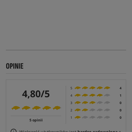
OPINIE
5
4
4,80/5
4
1
3
0
2
0
1
0
5 opinii
Większość użytkowników jest
bardzo zadowolona
z