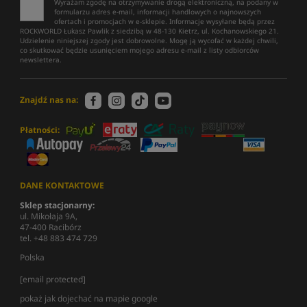
Wyrażam zgodę na otrzymywanie drogą elektroniczną, na podany w
formularzu adres e-mail, informacji handlowych o najnowszych
ofertach i promocjach w e-sklepie. Informacje wysyłane będą przez
ROCKWORLD Łukasz Pawlik z siedzibą w 48-130 Kietrz, ul. Kochanowskiego 21.
Udzielenie niniejszej zgody jest dobrowolne. Mogę ją wycofać w każdej chwili,
co skutkować będzie usunięciem mojego adresu e-mail z listy odbiorców
newslettera.
Znajdź nas na:
Płatności:
DANE KONTAKTOWE
Sklep stacjonarny:
ul. Mikołaja 9A,
47-400 Racibórz
tel. +48 883 474 729
Polska
[email protected]
pokaż jak dojechać na mapie google