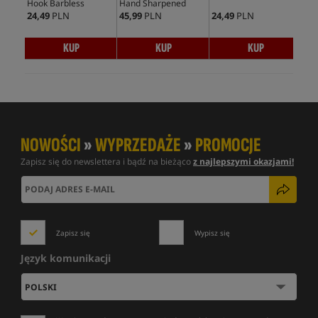
Hook Barbless
Hand Sharpened
Ho
24,49
PLN
45,99
PLN
24,49
PLN
24,
KUP
KUP
KUP
NOWOŚCI
»
WYPRZEDAŻE
»
PROMOCJE
Zapisz się do newslettera i bądź na bieżąco
z najlepszymi okazjami!
Zapisz się
Wypisz się
Język komunikacji