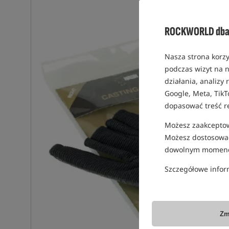
ROCKWORLD dba 
Nasza strona korzy
podczas wizyt na n
działania, analizy
Google, Meta, TikT
dopasować treść r
Możesz zaakceptowa
Możesz dostosować
dowolnym momenc
Szczegółowe infor
Zm