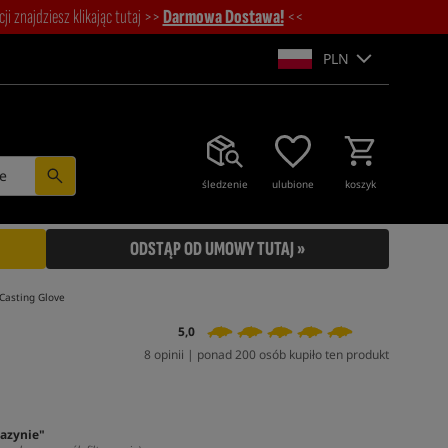
i znajdziesz klikając tutaj >>
Darmowa Dostawa!
<<
PLN
e
śledzenie
ulubione
koszyk
ODSTĄP OD UMOWY TUTAJ »
Casting Glove
5,0
8 opinii | ponad 200 osób kupiło ten produkt
azynie"