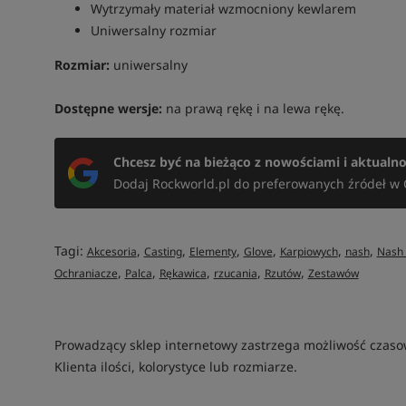
Wytrzymały materiał wzmocniony kewlarem
Uniwersalny rozmiar
Rozmiar:
uniwersalny
Dostępne wersje:
na prawą rękę i na lewa rękę.
Chcesz być na bieżąco z nowościami i aktualn
Dodaj Rockworld.pl do preferowanych źródeł w 
Tagi:
,
,
,
,
,
,
Akcesoria
Casting
Elementy
Glove
Karpiowych
nash
Nash 
,
,
,
,
,
Ochraniacze
Palca
Rękawica
rzucania
Rzutów
Zestawów
Prowadzący sklep internetowy zastrzega możliwość czas
Klienta ilości, kolorystyce lub rozmiarze.