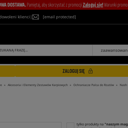
WA DOSTAWA.
Pamiętaj, aby skorzystać z promocji
Zaloguj się!
Warunki promocj
dowoleni klienci
|
[email protected]
zaawansowan
ZALOGUJ SIĘ
we
Akcesoria i Elementy Zestawów Karpiowych
Ochraniacze Palca do Rzutów
Nash 
tylko produkty na
"naszym mag