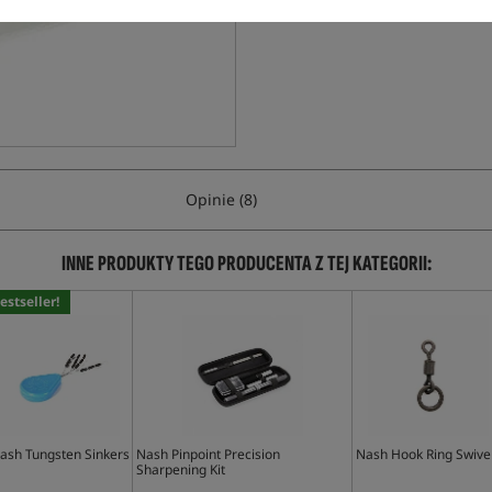
Opinie (8)
INNE PRODUKTY TEGO PRODUCENTA Z TEJ KATEGORII:
estseller!
ash Tungsten Sinkers
Nash Pinpoint Precision
Nash Hook Ring Swive
Sharpening Kit