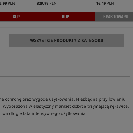
6,99
PLN
329,99
PLN
16,49
PLN
KUP
KUP
BRAK TOWARU
WSZYSTKIE PRODUKTY Z KATEGORII
a ochronę oraz wygode użytkowania. Niezbędna przy łowieniu
ą. Wyposazona w elastyczny mankiet dobrze trzymającą rękawice.
rwa długie lata intensywnego użytkowania.