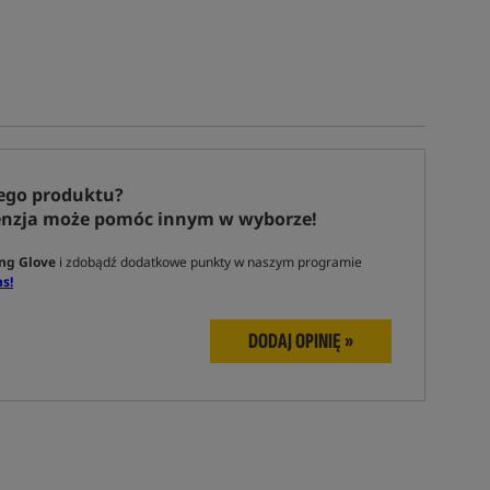
ego produktu?
enzja może pomóc innym w wyborze!
ng Glove
i zdobądź dodatkowe punkty w naszym programie
s!
DODAJ OPINIĘ »