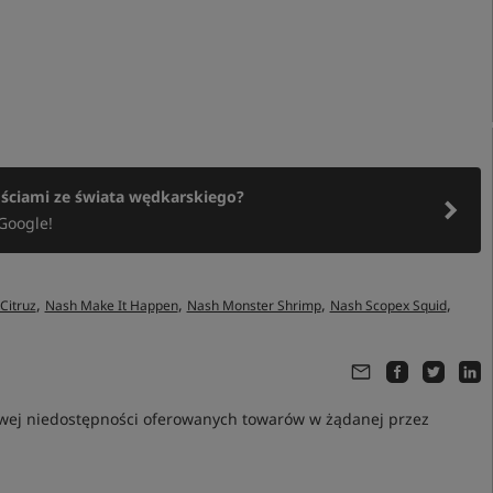
ościami ze świata wędkarskiego?
Google!
,
,
,
,
Citruz
Nash Make It Happen
Nash Monster Shrimp
Nash Scopex Squid
owej niedostępności oferowanych towarów w żądanej przez