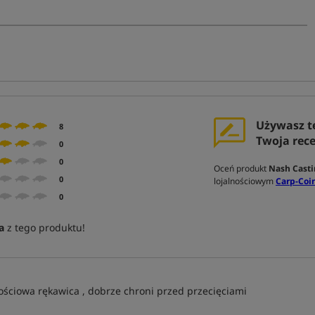
Używasz t
8
Twoja rec
0
0
Oceń produkt
Nash Casti
0
lojalnościowym
Carp-Coin
0
a
z tego produktu!
ościowa rękawica , dobrze chroni przed przecięciami