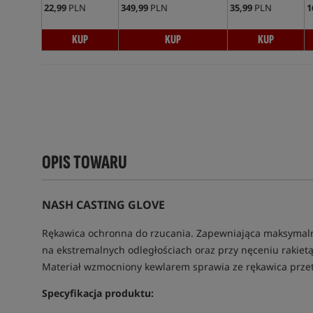
22,99
PLN
349,99
PLN
35,99
PLN
1
KUP
KUP
KUP
OPIS TOWARU
NASH CASTING GLOVE
Rękawica ochronna do rzucania. Zapewniająca maksymaln
na ekstremalnych odległościach oraz przy nęceniu rakiet
Materiał wzmocniony kewlarem sprawia ze rękawica przet
Specyfikacja produktu: