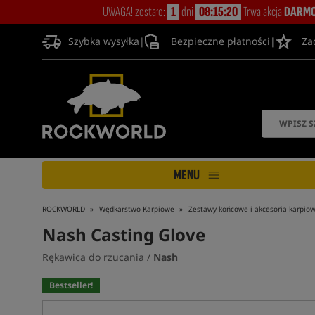
UWAGA! zostało:
1
dni
08:15:19
Trwa akcja
DARMO
Szybka wysyłka
|
Bezpieczne płatności
|
Za
MENU
ROCKWORLD
Wędkarstwo Karpiowe
Zestawy końcowe i akcesoria karpio
Nash Casting Glove
Rękawica do rzucania /
Nash
Bestseller!