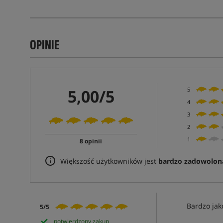
OPINIE
5,00/5
5
4
3
2
1
8 opinii
Większość użytkowników jest
bardzo zadowolon
Bardzo jak
5/5
potwierdzony zakup