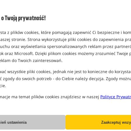
(część opcji mogła zostać ukryta prze
Opcja
o Twoją prywatność!
wersja na prawą rękę
MPN: C0311
sta z plików cookies, które pomagają zapewnić Ci bezpieczne i ko
EAN: 5055144803111
aszej stronie. Strona wykorzystuje pliki cookies do zapewnienia p
 ruchu oraz wyświetlania spersonalizowanych reklam przez partneró
ok oraz Microsoft. Dzięki plikom cookies możemy zrozumieć Twoje p
eklam do Twoich zainteresowań.
PRO
ć wszystkie pliki cookies, jednak nie jest to konieczne do korzysta
 zgody do swoich potrzeb - do Ciebie należy decyzja. Zgody możn
ie.
macje ma temat plików cookies znajdziesz w naszej
Polityce Prywat
ień ustawienia
Zaakceptuj wszy