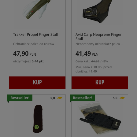
Trakker Propel Finger Stall
Avid Carp Neoprene Finger
Stall
Ochraniacz palca do rzutów
Neoprenowy ochraniacz palca do rzutu w kolorze kamuflażu
47,90
41,49
PLN
PLN
otrzymujesz
0,44 pkt
Cena kat.:
44,99
/ -8%
Min. cena z 30 dni przed
obniżką: 41.49
KUP
KUP
Bestseller!
Bestseller!
5,0
5,0