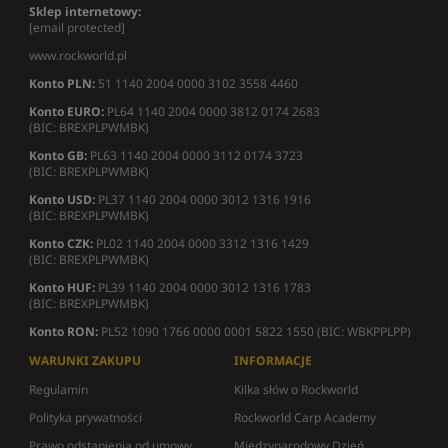
Sklep internetowy:
[email protected]
www.rockworld.pl
Konto PLN:
51 1140 2004 0000 3102 3558 4460
Konto EURO:
PL64 1140 2004 0000 3812 0174 2683
(BIC: BREXPLPWMBK)
Konto GB:
PL63 1140 2004 0000 3112 0174 3723
(BIC: BREXPLPWMBK)
Konto USD:
PL37 1140 2004 0000 3012 1316 1916
(BIC: BREXPLPWMBK)
Konto CZK:
PL02 1140 2004 0000 3312 1316 1429
(BIC: BREXPLPWMBK)
Konto HUF:
PL39 1140 2004 0000 3012 1316 1783
(BIC: BREXPLPWMBK)
Konto RON:
PL52 1090 1766 0000 0001 5822 1550 (BIC: WBKPPLPP)
WARUNKI ZAKUPU
INFORMACJE
Regulamin
Kilka słów o Rockworld
Polityka prywatności
Rockworld Carp Academy
Prawo odstąpienia od umowy
Międzynarodowy Dzień