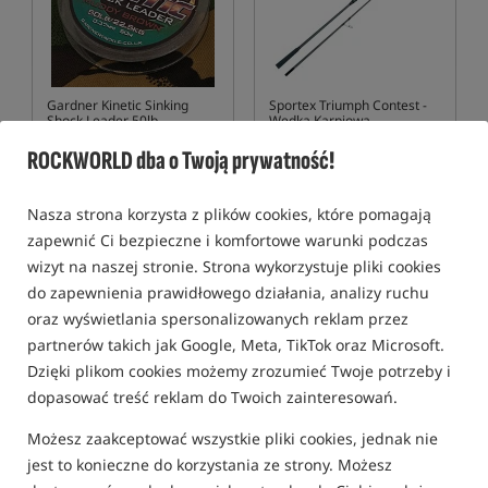
Gardner Kinetic Sinking
Sportex Triumph Contest
-
Shock Leader 50lb
Wędka Karpiowa
Plecionka strzałowa do rzutów
Sportex Triumph Contest – 13 ft wędka karpiowa do ekstremalnie dalekich rzutów
ROCKWORLD dba o Twoją prywatność!
53,99
1 973,99
PLN
PLN
otrzymujesz
0,44 pkt
otrzymujesz
17,21 pkt
Nasza strona korzysta z plików cookies, które pomagają
zapewnić Ci bezpieczne i komfortowe warunki podczas
wizyt na naszej stronie. Strona wykorzystuje pliki cookies
BRAK TOWARU
KUP
do zapewnienia prawidłowego działania, analizy ruchu
oraz wyświetlania spersonalizowanych reklam przez
Promocja
Nowość!
5,0
partnerów takich jak Google, Meta, TikTok oraz Microsoft.
Dzięki plikom cookies możemy zrozumieć Twoje potrzeby i
dopasować treść reklam do Twoich zainteresowań.
Możesz zaakceptować wszystkie pliki cookies, jednak nie
jest to konieczne do korzystania ze strony. Możesz