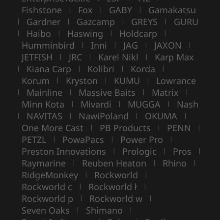
Fishstone
Fox
GABY
Gamakatsu
|
|
|
Gardner
Gazcamp
GREYS
GURU
|
|
|
|
Haibo
Haswing
Holdcarp
|
|
|
|
Humminbird
Inni
JAG
JAXON
|
|
|
|
JETFISH
JRC
Karel Nikl
Karp Max
|
|
|
Kiana Carp
Kolibri
Korda
|
|
|
|
Korum
Kryston
KUMU
Lowrance
|
|
|
Mainline
Massive Baits
Matrix
|
|
|
|
Minn Kota
Mivardi
MUGGA
Nash
|
|
|
NAVITAS
NawiPoland
OKUMA
|
|
|
|
One More Cast
PB Products
PENN
|
|
|
PETZL
PowaPacs
Power Pro
|
|
|
Preston Innovations
Prologic
Pros
|
|
|
Raymarine
Reuben Heaton
Rhino
|
|
|
RidgeMonkey
Rockworld
|
|
Rockworld c
Rockworld ł
|
|
Rockworld p
Rockworld w
|
|
Seven Oaks
Shimano
|
|