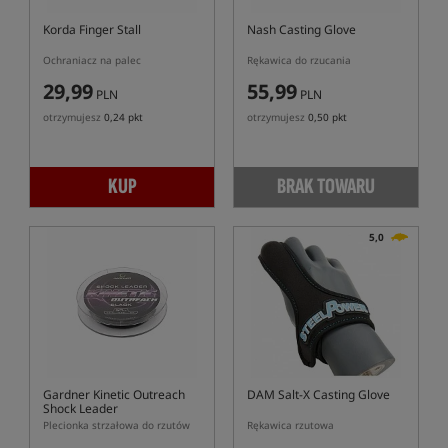
Korda Finger Stall
Nash Casting Glove
Ochraniacz na palec
Rękawica do rzucania
29,99
55,99
PLN
PLN
otrzymujesz
0,24 pkt
otrzymujesz
0,50 pkt
KUP
BRAK TOWARU
5,0
Gardner Kinetic Outreach
DAM Salt-X Casting Glove
Shock Leader
Plecionka strzałowa do rzutów
Rękawica rzutowa