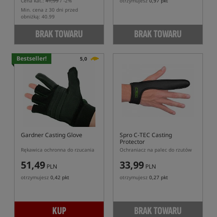
Cena kat.:
41,99
/ -2%
otrzymujesz
0,97 pkt
Min. cena z 30 dni przed
obniżką: 40.99
BRAK TOWARU
BRAK TOWARU
Bestseller!
5,0
Gardner Casting Glove
Spro C-TEC Casting
Protector
Rękawica ochronna do rzucania
Ochraniacz na palec do rzutów
51,49
33,99
PLN
PLN
otrzymujesz
0,42 pkt
otrzymujesz
0,27 pkt
KUP
BRAK TOWARU