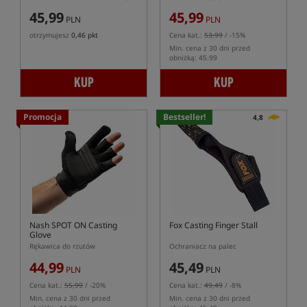
45,99
45,99
PLN
PLN
otrzymujesz
0,46 pkt
Cena kat.:
53,99
/ -15%
Min. cena z 30 dni przed
obniżką: 45.99
KUP
KUP
Promocja
Bestseller!
4,8
Nash SPOT ON Casting
Fox Casting Finger Stall
Glove
Rękawica do rzutów
Ochraniacz na palec
44,99
45,49
PLN
PLN
Cena kat.:
55,99
/ -20%
Cena kat.:
49,49
/ -8%
Min. cena z 30 dni przed
Min. cena z 30 dni przed