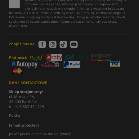
formularzu adres e-mail, informacji handlowych o najnowszych
ofertach i promocjach w e-sklepie. Informacje wysyłane będą przez
ROCKWORLD Łukasz Pawlik z siedzibą w 48-130 Kietrz, ul. Kochanowskiego 21.
Udzielenie niniejszej zgody jest dobrowolne. Mogę ją wycofać w każdej chwili,
co skutkować będzie usunięciem mojego adresu e-mail z listy odbiorców
newslettera.
Znajdź nas na:
Płatności:
DANE KONTAKTOWE
Sklep stacjonarny:
ul. Mikołaja 9A,
47-400 Racibórz
tel. +48 883 474 729
Polska
[email protected]
pokaż jak dojechać na mapie google