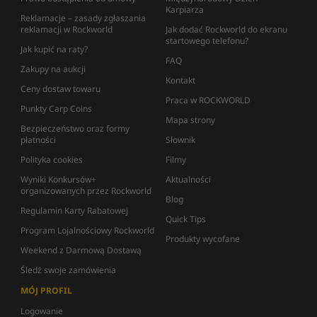
Karpiarza
Reklamacje – zasady zgłaszania
reklamacji w Rockworld
Jak dodać Rockworld do ekranu
startowego telefonu?
Jak kupić na raty?
FAQ
Zakupy na aukcji
Kontakt
Ceny dostaw towaru
Praca w ROCKWORLD
Punkty Carp Coins
Mapa strony
Bezpieczeństwo oraz formy
płatności
Słownik
Polityka cookies
Filmy
Wyniki Konkursów+
Aktualności
organizowanych przez Rockworld
Blog
Regulamin Karty Rabatowej
Quick Tips
Program Lojalnościowy Rockworld
Produkty wycofane
Weekend z Darmową Dostawą
Śledź swoje zamówienia
MÓJ PROFIL
Logowanie