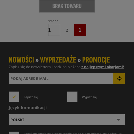
BRAK TOWARU
strona
z
1
NOWOŚCI
»
WYPRZEDAŻE
»
PROMOCJE
Zapisz się do newslettera i bądź na bieżąco
z najlepszymi okazjami!
Zapisz się
Wypisz się
Język komunikacji
Wyrażam zgodę na otrzymywanie drogą elektroniczną, na podany w