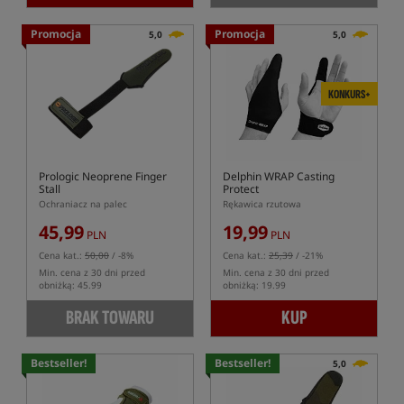
Promocja
Promocja
5,0
5,0
KONKURS+
Prologic Neoprene Finger
Delphin WRAP Casting
Stall
Protect
Ochraniacz na palec
Rękawica rzutowa
45,99
19,99
PLN
PLN
Cena kat.:
50,00
/ -8%
Cena kat.:
25,39
/ -21%
Min. cena z 30 dni przed
Min. cena z 30 dni przed
obniżką: 45.99
obniżką: 19.99
BRAK TOWARU
KUP
Bestseller!
Bestseller!
5,0