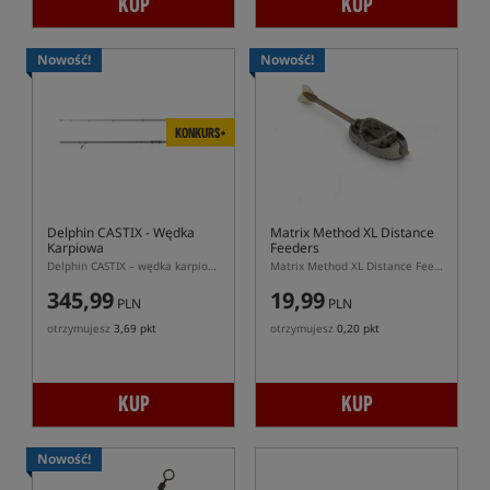
KUP
KUP
Nowość!
Nowość!
KONKURS+
Delphin CASTIX
- Wędka
Matrix Method XL Distance
Karpiowa
Feeders
Delphin CASTIX – wędka karpiowa 24T do dalekich rzutów
Matrix Method XL Distance Feeders – duży podajnik method feeder z lotką do dalekich rzutów
345,99
19,99
PLN
PLN
otrzymujesz
3,69 pkt
otrzymujesz
0,20 pkt
KUP
KUP
Nowość!