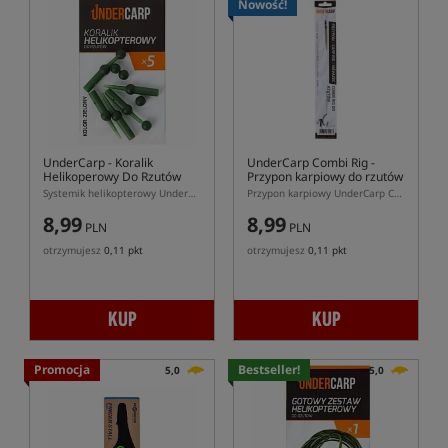
Nowość!
UnderCarp
- Koralik
UnderCarp Combi Rig
-
Helikoperowy Do Rzutów
Przypon karpiowy do rzutów
(bezzadziorowy)
Systemik helikopterowy UnderCarp dedykowany do rzutów
Przypon karpiowy UnderCarp Combi Rig do dalekich rzutów
8,99
8,99
PLN
PLN
otrzymujesz
0,11 pkt
otrzymujesz
0,11 pkt
KUP
KUP
Promocja
Bestseller!
5,0
5,0