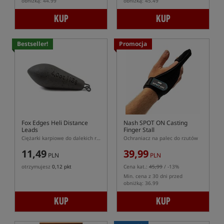
obniżką: 44.99
obniżką: 45.49
KUP
KUP
Bestseller!
Promocja
Fox Edges Heli Distance
Nash SPOT ON Casting
Leads
Finger Stall
Ciężarki karpiowe do dalekich rzutów z pierścieniem 4 mm
Ochraniacz na palec do rzutów
11,49
39,99
PLN
PLN
otrzymujesz
0,12 pkt
Cena kat.:
45,99
/ -13%
Min. cena z 30 dni przed
obniżką: 36.99
KUP
KUP