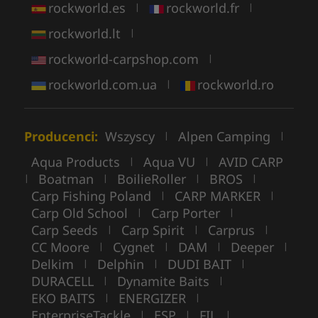
rockworld.es
rockworld.fr
|
|
rockworld.lt
|
rockworld-carpshop.com
|
rockworld.com.ua
rockworld.ro
|
Producenci:
Wszyscy
Alpen Camping
|
|
Aqua Products
Aqua VU
AVID CARP
|
|
Boatman
BoilieRoller
BROS
|
|
|
|
Carp Fishing Poland
CARP MARKER
|
|
Carp Old School
Carp Porter
|
|
Carp Seeds
Carp Spirit
Carprus
|
|
|
CC Moore
Cygnet
DAM
Deeper
|
|
|
|
Delkim
Delphin
DUDI BAIT
|
|
|
DURACELL
Dynamite Baits
|
|
EKO BAITS
ENERGIZER
|
|
EnterpriseTackle
ESP
FIL
|
|
|