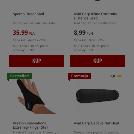
Spomb Finger Stall
Avid Carp Inline Extremity
Distance Lead
Ochraniacz na palec do rzutu
Avid Carp Extremity Distance Inline – ciężarek karpiowy do dalekich rzutów
35,99
8,99
PLN
PLN
Cena kat.:
44,99
/ -20%
Cena kat.:
9,69
/ -7%
Min. cena z 30 dni przed
Min. cena z 30 dni przed
obniżką: 35.99
obniżką: 8.99
KUP
KUP
Bestseller!
Promocja
5,0
Preston Innovations
Avid Carp Captive Net Float
Extremity Finger Stall
Preston Innovations Extremity Finger Stall – neoprenowy ochraniacz na palec do rzutów
Neoprenowy pływak do podbieraka