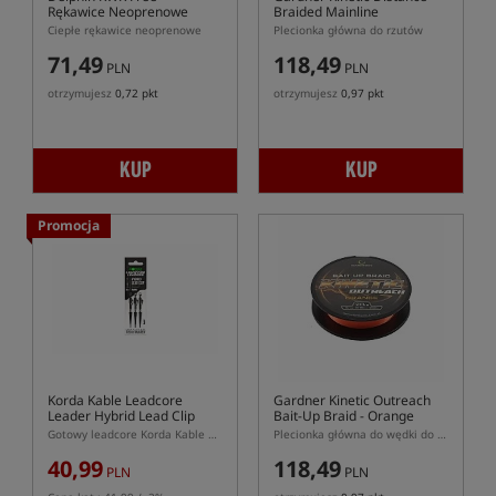
Rękawice Neoprenowe
Braided Mainline
Ciepłe rękawice neoprenowe
Plecionka główna do rzutów
71,49
118,49
PLN
PLN
otrzymujesz
0,72 pkt
otrzymujesz
0,97 pkt
KUP
KUP
Promocja
Korda Kable Leadcore
Gardner Kinetic Outreach
Leader Hybrid Lead Clip
Bait-Up Braid - Orange
50cm
Gotowy leadcore Korda Kable o długości 50cm z bezpiecznym klipsem Hybrid Lead Clip
Plecionka główna do wędki do nęcenia
40,99
118,49
PLN
PLN