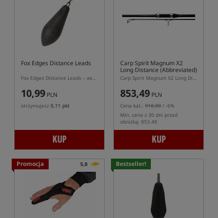
Fox Edges Distance Leads
Carp Spirit Magnum X2
Long Distance (Abbreviated)
- Wędka karpiowa
Fox Edges Distance Leads – aerodynamiczne ciężarki karpiowe z krętlikiem do dalekich rzutów
Carp Spirit Magnum X2 Long Distance 13 ft 3,75 lb – karpiówka do dalekich rzutów
10,99
853,49
PLN
PLN
otrzymujesz
0,11 pkt
Cena kat.:
910,00
/ -6%
Min. cena z 30 dni przed
obniżką: 853.49
KUP
KUP
Promocja
Bestseller!
5,0