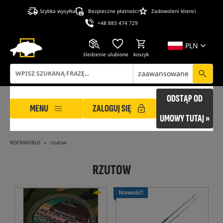
Szybka wysyłka
Bezpieczne płatności
Zadowoleni klienci
+48 883 474 729
PLN
śledzenie
ulubione
koszyk
zaawansowane
ODSTĄP OD
MENU
ZALOGUJ SIĘ
UMOWY TUTAJ »
ROCKWORLD
rzutow
RZUTOW
Nowość!
5,0