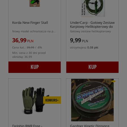
Korda New Finger Stall
UnderCarp
- Gotowy Zestaw
Karpiowy Helikopterowy do
Rzutów
Nowy model ochraniacza na palec Korda
Gotowy zestaw helikopterowy
36,99
9,99
PLN
PLN
Cena kat.:
39,99
/ -8%
otrzymujesz
0,08 pkt
Min. cena z 30 dni przed
obniżką: 36.99
KUP
KUP
5,0
KONKURS+
Delphin RWR Free
-
Gardner Kinetic Distance