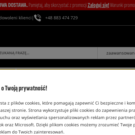
WA DOSTAWA.
Pamiętaj, aby skorzystać z promocji
Zaloguj się!
Warunki promocj
dowoleni klienci
|
+48 883 474 729
zaawansowan
ZALOGUJ SIĘ
o Twoją prywatność!
sta z plików cookies, które pomagają zapewnić Ci bezpieczne i ko
REKAWICA
aszej stronie. Strona wykorzystuje pliki cookies do zapewnienia p
 ruchu oraz wyświetlania spersonalizowanych reklam przez partneró
Promocja
Bestseller!
5,0
5,0
ok oraz Microsoft. Dzięki plikom cookies możemy zrozumieć Twoje p
eklam do Twoich zainteresowań.