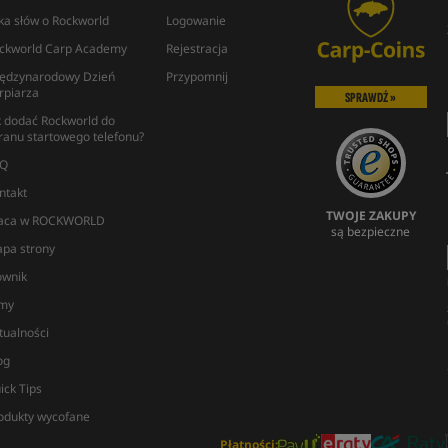
lka słów o Rockworld
Logowanie
ckworld Carp Academy
Rejestracja
ędzynarodowy Dzień
Przypomnij
rpiarza
SPRAWDŹ »
k dodać Rockworld do
ranu startowego telefonu?
Q
ntakt
TWOJE ZAKUPY
aca w ROCKWORLD
są bezpieczne
pa strony
ownik
lmy
tualności
og
ick Tips
odukty wycofane
Płatności: