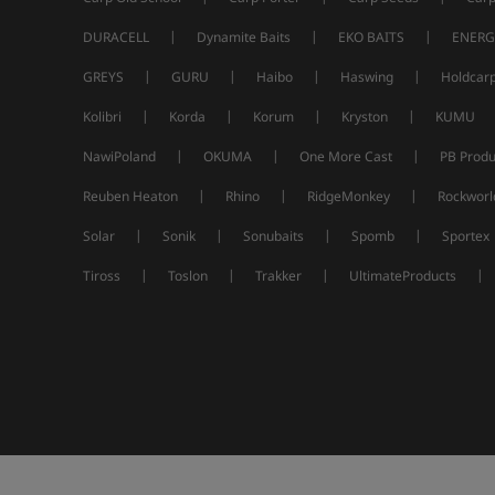
|
|
|
DURACELL
Dynamite Baits
EKO BAITS
ENERG
|
|
|
|
GREYS
GURU
Haibo
Haswing
Holdcar
|
|
|
|
Kolibri
Korda
Korum
Kryston
KUMU
|
|
|
NawiPoland
OKUMA
One More Cast
PB Produ
|
|
|
Reuben Heaton
Rhino
RidgeMonkey
Rockworl
|
|
|
|
Solar
Sonik
Sonubaits
Spomb
Sportex
|
|
|
|
Tiross
Toslon
Trakker
UltimateProducts