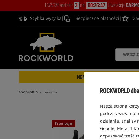
UWAGA! zostało:
3
dni
00:26:46
Trwa akcja
DARMO
Szybka wysyłka
|
Bezpieczne płatności
|
Za
MENU
ROCKWORLD dba 
ROCKWORLD
rekawica
Nasza strona korzy
podczas wizyt na n
działania, analizy
Promocja
Bestseller!
Google, Meta, TikT
dopasować treść r