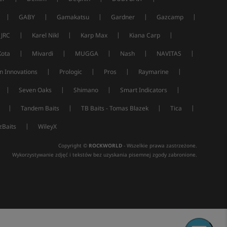
|
|
|
|
|
GABY
Gamakatsu
Gardner
Gazcamp
|
|
|
|
JRC
Karel Nikl
Karp Max
Kiana Carp
|
|
|
|
|
Kota
Mivardi
MUGGA
Nash
NAVITAS
|
|
|
|
n Innovations
Prologic
Pros
Raymarine
|
|
|
|
Seven Oaks
Shimano
Smart Indicators
|
|
|
|
Tandem Baits
TB Baits - Tomas Blazek
Tica
|
Baits
WileyX
Copyright ©
ROCKWORLD
- Wszelkie prawa zastrzeżone.
Wykorzystywanie zdjęć i tekstów bez uzyskania pisemnej zgody zabronione.