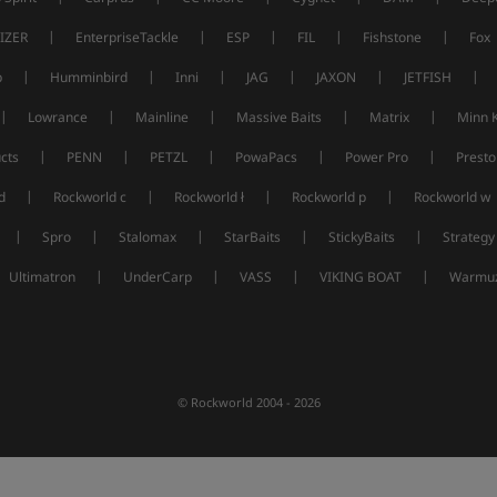
|
|
|
|
|
IZER
EnterpriseTackle
ESP
FIL
Fishstone
Fox
|
|
|
|
|
|
p
Humminbird
Inni
JAG
JAXON
JETFISH
|
|
|
|
|
Lowrance
Mainline
Massive Baits
Matrix
Minn 
|
|
|
|
|
cts
PENN
PETZL
PowaPacs
Power Pro
Presto
|
|
|
|
d
Rockworld c
Rockworld ł
Rockworld p
Rockworld w
|
|
|
|
|
Spro
Stalomax
StarBaits
StickyBaits
Strategy
|
|
|
|
Ultimatron
UnderCarp
VASS
VIKING BOAT
Warmuz
© Rockworld 2004 - 2026