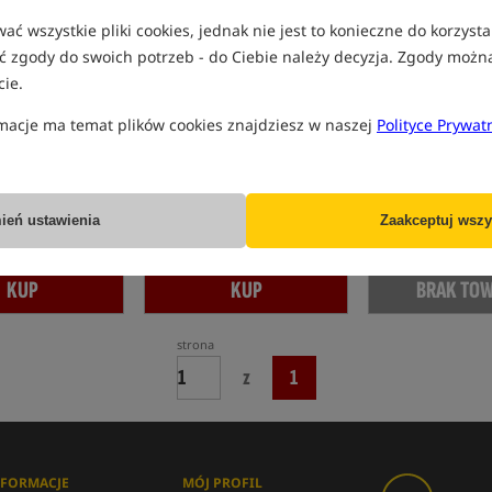
KONKURS+
ć wszystkie pliki cookies, jednak nie jest to konieczne do korzysta
 zgody do swoich potrzeb - do Ciebie należy decyzja. Zgody możn
ie.
asting Glove
Delphin WRAP Casting
Nash Casting Glo
macje ma temat plików cookies znajdziesz w naszej
Polityce Prywat
Protect
hronna do rzucania
Rękawica rzutowa
Rękawica do rzucani
19,99
55,99
LN
PLN
PLN
z
0,42 pkt
Cena kat.:
25,39
/ -21%
otrzymujesz
0,50 pk
ień ustawienia
Zaakceptuj wszy
Min. cena z 30 dni przed
obniżką: 19.99
KUP
KUP
BRAK TO
strona
z
1
NFORMACJE
MÓJ PROFIL