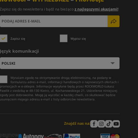
Zapisz się do newslettera i bądź na bieżąco
z najlepszymi okazjami!
Zapisz się
Wypisz się
Język komunikacji
Wyrażam zgodę na otrzymywanie drogą elektroniczną, na podany w
formularzu adres e-mail, informacji handlowych o najnowszych ofertach i
promocjach w e-sklepie. Informacje wysyłane będą przez ROCKWORLD Łukasz
Pawlik z siedzibą w 48-130 Kietrz, ul. Kochanowskiego 21. Udzielenie niniejszej
zgody jest dobrowolne. Mogę ją wycofać w każdej chwili, co skutkować będzie
usunięciem mojego adresu e-mail z listy odbiorców newslettera.
Znajdź nas na: