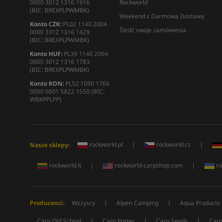
0000 3012 1316 1916
Rockworld
(BIC: BREXPLPWMBK)
Weekend z Darmową Dostawą
Konto CZK:
PL02 1140 2004
Śledź swoje zamówienia
0000 3312 1316 1429
(BIC: BREXPLPWMBK)
Konto HUF:
PL39 1140 2004
0000 3012 1316 1783
(BIC: BREXPLPWMBK)
Konto RON:
PL52 1090 1766
0000 0001 5822 1550 (BIC:
WBKPPLPP)
rockworld.pl
|
rockworld.cz
|
Nasze sklepy:
rockworld.lt
|
rockworld-carpshop.com
|
ro
|
|
Producenci:
Wszyscy
Alpen Camping
Aqua Products
|
|
|
Carp Old School
Carp Porter
Carp Seeds
Carp