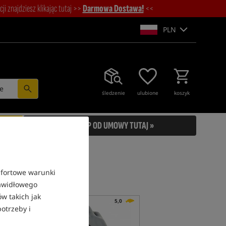
i znajdziesz klikając tutaj >>
Darmowa Dostawa!
<<
PLN
e
śledzenie
ulubione
koszyk
ODSTĄP OD UMOWY TUTAJ »
mfortowe warunki
rawidłowego
w takich jak
5,0
5,0
otrzeby i