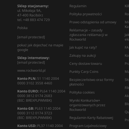
Sklep stacjonarny:
Regulamin
Ki
ul. Mikołaja 9A,
Polityka prywatności
Ro
47-400 Racibórz
tel. +48 883 474 729
Prawo odstąpienia od umowy
Mi
Ka
Polska
Reklamacje – zasady
zgłaszania reklamacji w
Ja
[email protected]
Rockworld
ek
pokaż jak dojechać na mapie
Jak kupić na raty?
FA
google
Zakupy na aukcji
Ko
Sklep internetowy:
[email protected]
Ceny dostaw towaru
Pr
www.rockworld.pl
Punkty Carp Coins
Ma
Konto PLN:
51 1140 2004
Bezpieczeństwo oraz formy
Sł
0000 3102 3558 4460
płatności
Fi
Konto EURO:
PL64 1140 2004
Polityka cookies
0000 3812 0174 2683
Ak
(BIC: BREXPLPWMBK)
Wyniki Konkursów+
Bl
organizowanych przez
Konto GB:
PL63 1140 2004
Rockworld
Qu
0000 3112 0174 3723
(BIC: BREXPLPWMBK)
Regulamin Karty Rabatowej
Pr
Konto USD:
PL37 1140 2004
Program Lojalnościowy