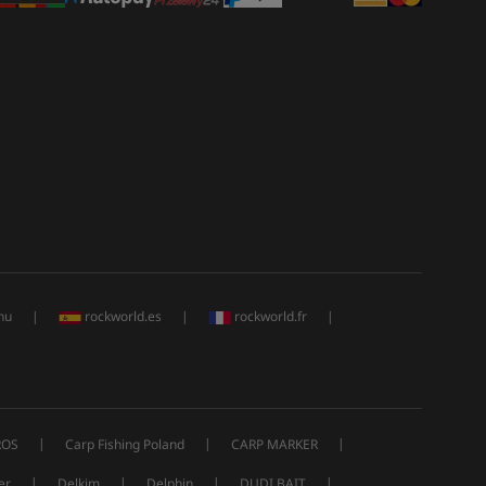
hu
|
rockworld.es
|
rockworld.fr
|
|
|
|
ROS
Carp Fishing Poland
CARP MARKER
|
|
|
|
er
Delkim
Delphin
DUDI BAIT