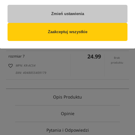
Zmień ustawienia
tylko produkty na
"naszym magazynie"
Zaakceptuj wszystkie
(część opcji mogła zostać ukryta przez wybrany sposób filtrowania)
Opcja
Cena PLN
Ilość
24.99
rozmiar 7
Brak
produktu
MPN: KR-AC54
EAN: 4048855409179
Opis Produktu
Opinie
Pytania i Odpowiedzi