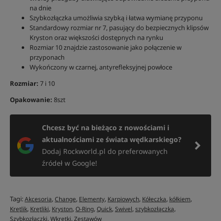
na dnie
Szybkozłączka umożliwia szybką i łatwa wymianę przyponu
Standardowy rozmiar nr 7, pasujący do bezpiecznych klipsów
Kryston oraz większości dostępnych na rynku
Rozmiar 10 znajdzie zastosowanie jako połączenie w
przyponach
Wykończony w czarnej, antyrefleksyjnej powłoce
Rozmiar:
7 i 10
Opakowanie:
8szt
Chcesz być na bieżąco z nowościami i
aktualnościami ze świata wędkarskiego?
Dodaj Rockworld.pl do preferowanych
źródeł w Google!
Tagi:
,
,
,
,
,
,
Akcesoria
Change
Elementy
Karpiowych
Kółeczka
kółkiem
,
,
,
,
,
,
,
Krętlik
Krętliki
Kryston
O-Ring
Quick
Swivel
szybkozłączką
,
,
Szybkozłączki
Wkrętki
Zestawów