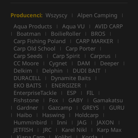
Producenci:
Wszyscy
Alpen Camping
|
|
Aqua Products
Aqua VU
AVID CARP
|
|
Boatman
BoilieRoller
BROS
|
|
|
|
Carp Fishing Poland
CARP MARKER
|
|
Carp Old School
Carp Porter
|
|
Carp Seeds
Carp Spirit
Carprus
|
|
|
CC Moore
Cygnet
DAM
Deeper
|
|
|
|
Delkim
Delphin
DUDI BAIT
|
|
|
DURACELL
Dynamite Baits
|
|
EKO BAITS
ENERGIZER
|
|
EnterpriseTackle
ESP
FIL
|
|
|
Fishstone
Fox
GABY
Gamakatsu
|
|
|
Gardner
Gazcamp
GREYS
GURU
|
|
|
|
Haibo
Haswing
Holdcarp
|
|
|
|
Humminbird
Inni
JAG
JAXON
|
|
|
|
JETFISH
JRC
Karel Nikl
Karp Max
|
|
|
Kiana Carp
Kolibri
Korda
|
|
|
|