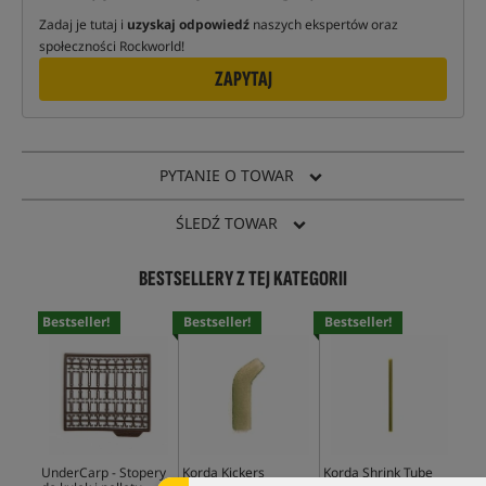
Zadaj je tutaj i
uzyskaj odpowiedź
naszych ekspertów oraz
społeczności Rockworld!
ZAPYTAJ
PYTANIE O TOWAR
ŚLEDŹ TOWAR
BESTSELLERY Z TEJ KATEGORII
Bestseller!
Bestseller!
Bestseller!
Bes
UnderCarp - Stopery
Korda Kickers
Korda Shrink Tube
Und