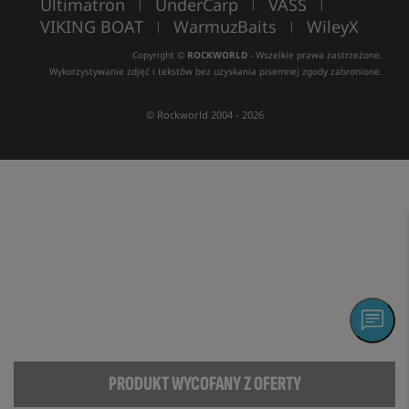
Ultimatron
UnderCarp
VASS
|
|
|
VIKING BOAT
WarmuzBaits
WileyX
|
|
Copyright ©
ROCKWORLD
- Wszelkie prawa zastrzeżone.
Wykorzystywanie zdjęć i tekstów bez uzyskania pisemnej zgody zabronione.
© Rockworld 2004 - 2026
PRODUKT WYCOFANY Z OFERTY