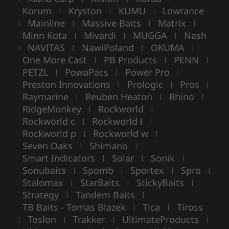
Korum
Kryston
KUMU
Lowrance
|
|
|
Mainline
Massive Baits
Matrix
|
|
|
|
Minn Kota
Mivardi
MUGGA
Nash
|
|
|
NAVITAS
NawiPoland
OKUMA
|
|
|
|
One More Cast
PB Products
PENN
|
|
|
PETZL
PowaPacs
Power Pro
|
|
|
Preston Innovations
Prologic
Pros
|
|
|
Raymarine
Reuben Heaton
Rhino
|
|
|
RidgeMonkey
Rockworld
|
|
Rockworld c
Rockworld ł
|
|
Rockworld p
Rockworld w
|
|
Seven Oaks
Shimano
|
|
Smart Indicators
Solar
Sonik
|
|
|
Sonubaits
Spomb
Sportex
Spro
|
|
|
|
Stalomax
StarBaits
StickyBaits
|
|
|
Strategy
Tandem Baits
|
|
TB Baits - Tomas Blazek
Tica
Tiross
|
|
Toslon
Trakker
UltimateProducts
|
|
|
|