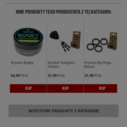
INNE PRODUKTY TEGO PRODUCENTA Z TEJ KATEGORII:
Kryston Bogey
Kryston Tungsten
Kryston Rig Rings
Kry
Sinkers
Round
Swi
64,99
PLN
21,99
PLN
21,99
PLN
18,
KUP
KUP
KUP
WSZYSTKIE PRODUKTY Z KATEGORII