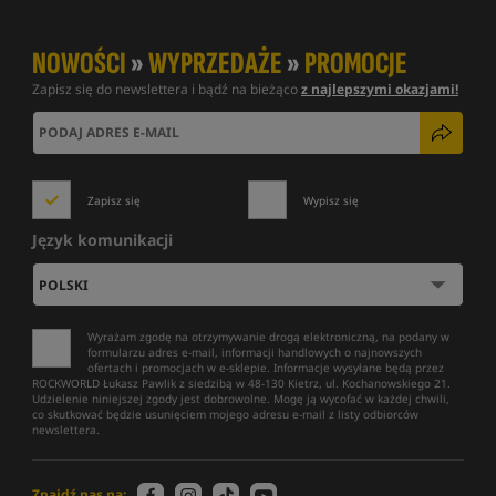
NOWOŚCI
»
WYPRZEDAŻE
»
PROMOCJE
Zapisz się do newslettera i bądź na bieżąco
z najlepszymi okazjami!
Zapisz się
Wypisz się
Język komunikacji
Wyrażam zgodę na otrzymywanie drogą elektroniczną, na podany w
formularzu adres e-mail, informacji handlowych o najnowszych
ofertach i promocjach w e-sklepie. Informacje wysyłane będą przez
ROCKWORLD Łukasz Pawlik z siedzibą w 48-130 Kietrz, ul. Kochanowskiego 21.
Udzielenie niniejszej zgody jest dobrowolne. Mogę ją wycofać w każdej chwili,
co skutkować będzie usunięciem mojego adresu e-mail z listy odbiorców
newslettera.
Znajdź nas na: