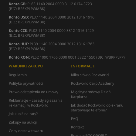
Konto GB:
PL63 1140 2004 0000 3112 0174 3723
(BIC: BREXPLPWMBK)
Konto USD:
PL37 1140 2004 0000 3012 1316 1916
(BIC: BREXPLPWMBK)
Konto CZK:
PL02 1140 2004 0000 3312 1316 1429
(BIC: BREXPLPWMBK)
Konto HUF:
PL39 1140 2004 0000 3012 1316 1783
(BIC: BREXPLPWMBK)
Konto RON:
PL52 1090 1766 0000 0001 5822 1550 (BIC: WBKPPLPP)
WARUNKI ZAKUPU
INFORMACJE
Regulamin
Kilka słów o Rockworld
Polityka prywatności
Rockworld Carp Academy
Prawo odstąpienia od umowy
Międzynarodowy Dzień
Karpiarza
Reklamacje – zasady zgłaszania
reklamacji w Rockworld
Jak dodać Rockworld do ekranu
startowego telefonu?
Jak kupić na raty?
FAQ
Zakupy na aukcji
Kontakt
Ceny dostaw towaru
Praca w ROCKWORLD