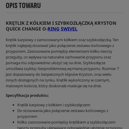
OPIS TOWARU
KRĘTLIK Z KÓŁKIEM I SZYBKOZŁĄCZKĄ KRYSTON
QUICK CHANGE O-
RING
SWIVEL
Krętlik karpiowy z zamocowanym kółkiem oraz szybkozłączką. Ten
krętlik najlepiej stosować jako połączenie zestawu końcowego z
przyponem. Zastosowane pomiędzy elementami kółko tworzy
przeguby, co wpływa na naturalne zachowanie przyponu oraz
pomaga mu odpowiednio ułożyć się na dnie. Szybkozłącze
umożliwia szybką i bezproblemową wymianę przyponu. Rozmiar 7
jest dopasowany do bezpiecznych klipsów Kryston, oraz wielu
innych dostępnych na rynku. Krętlik wykończony w czarnym,
matowym kolorze, który doskonale maskuje się na dnie.
Specyfikacja produktu:
Krętlik karpiowy z kółkiem i szybkozłączem
Do stosowania jako połączenie zestawu końcowego z
przyponem
Kółko zastosowane pomiędzy krętlikiem a szybkozłączem
tworzy przeguby ułatwiające odpowiednie ułożenie przyponu