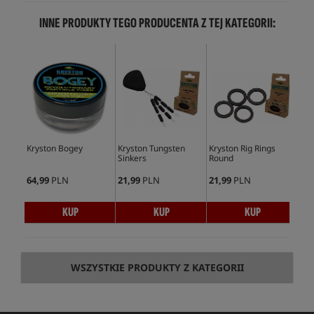
INNE PRODUKTY TEGO PRODUCENTA Z TEJ KATEGORII:
Kryston Bogey
Kryston Tungsten
Kryston Rig Rings
Kry
Sinkers
Round
Swi
64,99
PLN
21,99
PLN
21,99
PLN
18,
KUP
KUP
KUP
WSZYSTKIE PRODUKTY Z KATEGORII