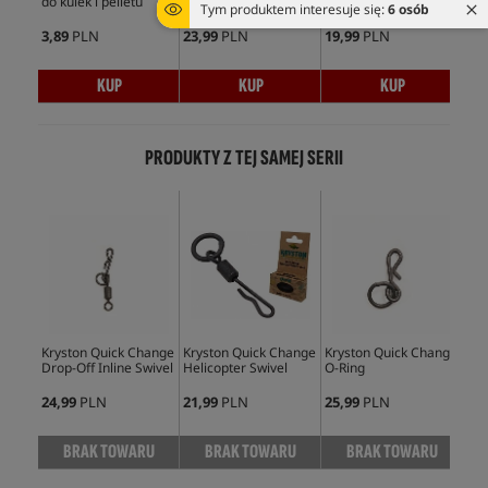
do kulek i pelletu
Min
Tym produktem interesuje się:
6 osób
3,89
PLN
23,99
PLN
19,99
PLN
5,9
KUP
KUP
KUP
PRODUKTY Z TEJ SAMEJ SERII
Kryston Quick Change
Kryston Quick Change
Kryston Quick Change
Kry
Drop-Off Inline Swivel
Helicopter Swivel
O-Ring
Swi
24,99
PLN
21,99
PLN
25,99
PLN
18,
BRAK TOWARU
BRAK TOWARU
BRAK TOWARU