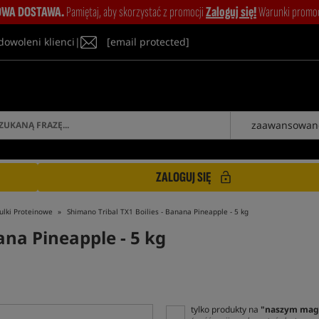
WA DOSTAWA.
Pamiętaj, aby skorzystać z promocji
Zaloguj się!
Warunki promocj
dowoleni klienci
|
[email protected]
zaawansowan
ZALOGUJ SIĘ
ulki Proteinowe
Shimano Tribal TX1 Boilies - Banana Pineapple - 5 kg
ana Pineapple - 5 kg
tylko produkty na
"naszym mag