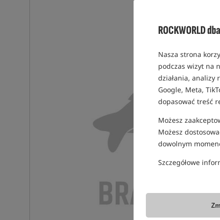
ROCKWORLD dba 
Nasza strona korzy
podczas wizyt na n
działania, analizy
Google, Meta, TikT
dopasować treść r
Możesz zaakceptowa
Możesz dostosować
dowolnym momenc
Szczegółowe infor
Zm