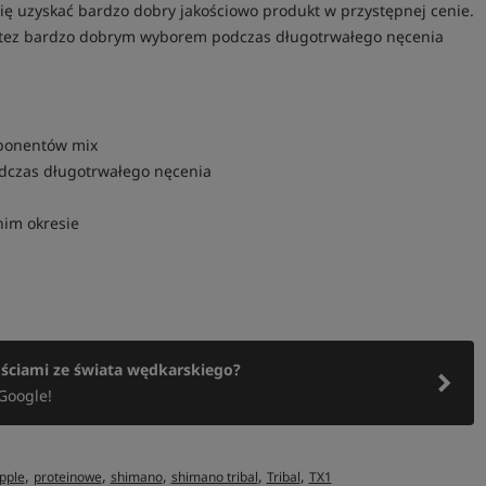
się uzyskać bardzo dobry jakościowo produkt w przystępnej cenie.
ą tez bardzo dobrym wyborem podczas długotrwałego nęcenia
omponentów mix
odczas długotrwałego nęcenia
im okresie
ościami ze świata wędkarskiego?
Google!
,
,
,
,
,
pple
proteinowe
shimano
shimano tribal
Tribal
TX1