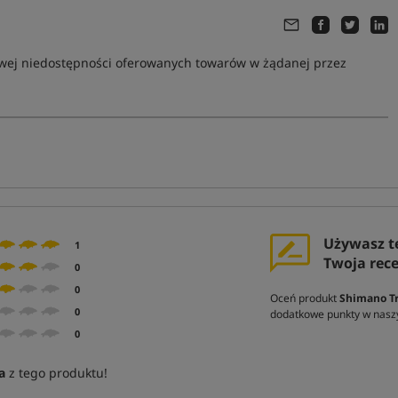
owej niedostępności oferowanych towarów w żądanej przez
Używasz t
1
Twoja rec
0
0
Oceń produkt
Shimano Tri
0
dodatkowe punkty w nasz
0
a
z tego produktu!