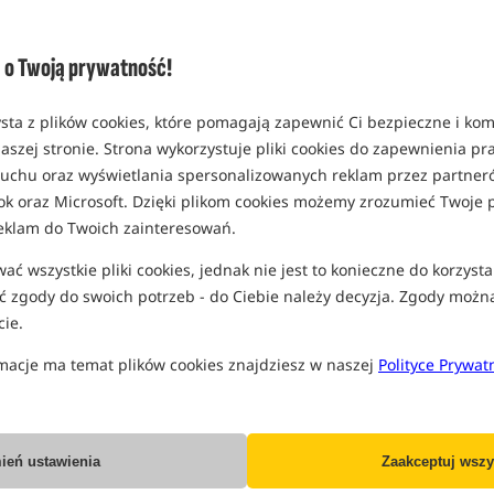
(część opcji mogła zostać ukryta prze
Opcja
o Twoją prywatność!
rozmiar 15 mm
MPN: TX1BPB155000
sta z plików cookies, które pomagają zapewnić Ci bezpieczne i ko
EAN: 8717009845465
aszej stronie. Strona wykorzystuje pliki cookies do zapewnienia p
2,66
 ruchu oraz wyświetlania spersonalizowanych reklam przez partneró
ok oraz Microsoft. Dzięki plikom cookies możemy zrozumieć Twoje p
MOŻLIWA WYSYŁKA:
OD 2 
eklam do Twoich zainteresowań.
rozmiar 20 mm
ć wszystkie pliki cookies, jednak nie jest to konieczne do korzysta
MPN: TX1BPB205000
 zgody do swoich potrzeb - do Ciebie należy decyzja. Zgody możn
EAN: 8717009851176
ie.
2,66
macje ma temat plików cookies znajdziesz w naszej
Polityce Prywat
MOŻLIWA WYSYŁKA:
OD 2 
Wszystkie podane ceny zawierają pod
ień ustawienia
Zaakceptuj wszy