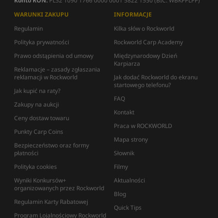
Konto RON:
PL52 1090 1766 0000 0001 5822 1550 (BIC: WBKPPLPP)
WARUNKI ZAKUPU
INFORMACJE
Regulamin
Kilka słów o Rockworld
Polityka prywatności
Rockworld Carp Academy
Prawo odstąpienia od umowy
Międzynarodowy Dzień
Karpiarza
Reklamacje – zasady zgłaszania
reklamacji w Rockworld
Jak dodać Rockworld do ekranu
startowego telefonu?
Jak kupić na raty?
FAQ
Zakupy na aukcji
Kontakt
Ceny dostaw towaru
Praca w ROCKWORLD
Punkty Carp Coins
Mapa strony
Bezpieczeństwo oraz formy
płatności
Słownik
Polityka cookies
Filmy
Wyniki Konkursów+
Aktualności
organizowanych przez Rockworld
Blog
Regulamin Karty Rabatowej
Quick Tips
Program Lojalnościowy Rockworld