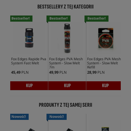
BESTSELLERY Z TEJ KATEGORII
Bestseller!
Bestseller!
Bestseller!
Bes
Fox Edges Rapide Pva
Fox Edges PVA Mesh
Fox Edges PVA Mesh
Fox
System Fast Melt
System - Slow Melt
System - Slow Melt
Bag
7m
Refill
Refi
45,49
PLN
49,99
PLN
28,99
PLN
17,
KUP
KUP
KUP
PRODUKTY Z TEJ SAMEJ SERII
Nowość!
Nowość!