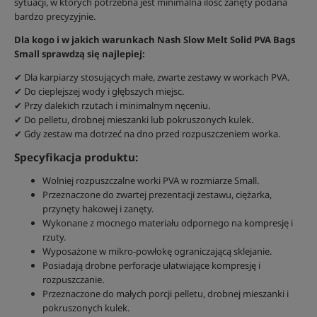
sytuacji, w których potrzebna jest minimalna ilość zanęty podana
bardzo precyzyjnie.
Dla kogo i w jakich warunkach Nash Slow Melt Solid PVA Bags
Small sprawdzą się najlepiej:
✔ Dla karpiarzy stosujących małe, zwarte zestawy w workach PVA.
✔ Do cieplejszej wody i głębszych miejsc.
✔ Przy dalekich rzutach i minimalnym nęceniu.
✔ Do pelletu, drobnej mieszanki lub pokruszonych kulek.
✔ Gdy zestaw ma dotrzeć na dno przed rozpuszczeniem worka.
Specyfikacja produktu:
Wolniej rozpuszczalne worki PVA w rozmiarze Small.
Przeznaczone do zwartej prezentacji zestawu, ciężarka,
przynęty hakowej i zanęty.
Wykonane z mocnego materiału odpornego na kompresję i
rzuty.
Wyposażone w mikro-powłokę ograniczającą sklejanie.
Posiadają drobne perforacje ułatwiające kompresję i
rozpuszczanie.
Przeznaczone do małych porcji pelletu, drobnej mieszanki i
pokruszonych kulek.