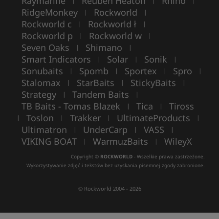
Raymarine
Reuben Heaton
Rhino
|
|
|
RidgeMonkey
Rockworld
|
|
Rockworld c
Rockworld ł
|
|
Rockworld p
Rockworld w
|
|
Seven Oaks
Shimano
|
|
Smart Indicators
Solar
Sonik
|
|
|
Sonubaits
Spomb
Sportex
Spro
|
|
|
|
Stalomax
StarBaits
StickyBaits
|
|
|
Strategy
Tandem Baits
|
|
TB Baits - Tomas Blazek
Tica
Tiross
|
|
Toslon
Trakker
UltimateProducts
|
|
|
|
Ultimatron
UnderCarp
VASS
|
|
|
VIKING BOAT
WarmuzBaits
WileyX
|
|
Copyright ©
ROCKWORLD
- Wszelkie prawa zastrzeżone.
Wykorzystywanie zdjęć i tekstów bez uzyskania pisemnej zgody zabronione.
© Rockworld 2004 - 2026