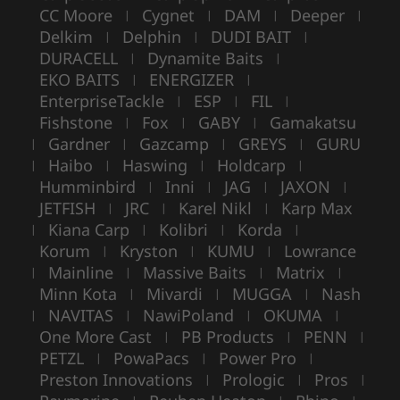
CC Moore
Cygnet
DAM
Deeper
|
|
|
|
Delkim
Delphin
DUDI BAIT
|
|
|
DURACELL
Dynamite Baits
|
|
EKO BAITS
ENERGIZER
|
|
EnterpriseTackle
ESP
FIL
|
|
|
Fishstone
Fox
GABY
Gamakatsu
|
|
|
Gardner
Gazcamp
GREYS
GURU
|
|
|
|
Haibo
Haswing
Holdcarp
|
|
|
|
Humminbird
Inni
JAG
JAXON
|
|
|
|
JETFISH
JRC
Karel Nikl
Karp Max
|
|
|
Kiana Carp
Kolibri
Korda
|
|
|
|
Korum
Kryston
KUMU
Lowrance
|
|
|
Mainline
Massive Baits
Matrix
|
|
|
|
Minn Kota
Mivardi
MUGGA
Nash
|
|
|
NAVITAS
NawiPoland
OKUMA
|
|
|
|
One More Cast
PB Products
PENN
|
|
|
PETZL
PowaPacs
Power Pro
|
|
|
Preston Innovations
Prologic
Pros
|
|
|