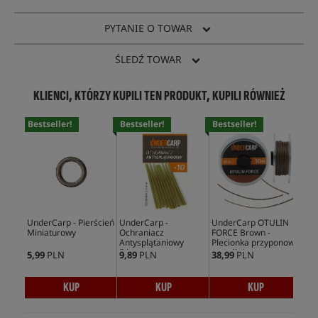
PYTANIE O TOWAR
ŚLEDŹ TOWAR
KLIENCI, KTÓRZY KUPILI TEN PRODUKT, KUPILI RÓWNIEŻ
Bestseller!
Bestseller!
Bestseller!
UnderCarp - Pierścień
UnderCarp -
UnderCarp OTULIN
Na
Miniaturowy
Ochraniacz
FORCE Brown -
Sha
Antysplątaniowy
Plecionka przyponowa
54mm
w otulinie
5,99
PLN
9,89
PLN
38,99
PLN
29,
KUP
KUP
KUP