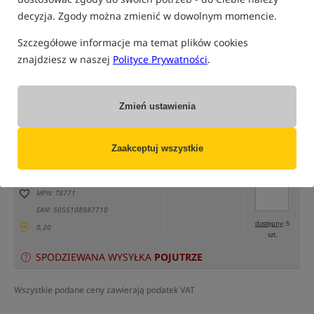
decyzja. Zgody można zmienić w dowolnym momencie.
Szczegółowe informacje ma temat plików cookies
znajdziesz w naszej
Polityce Prywatności
.
tylko produkty na
"naszym magazynie"
Zmień ustawienia
(część opcji mogła zostać ukryta przez wybrany sposób filtrowania)
Opcja
Cena PLN
Ilość
Zaakceptuj wszystkie
21.99
Podaj ilość:
rozmiar 100x60 mm
MPN: T8771
EAN: 5055108987710
dostępny
: 5
0,20
szt.
SPODZIEWANA WYSYŁKA
POJUTRZE
Wszystkie podane ceny zawierają podatek VAT