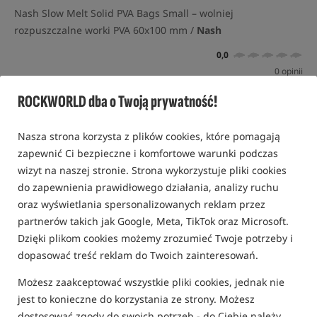
Nash Slow Melt Solid PVA Bags Small – wolniej
rozpuszczalne worki PVA 60x100 mm /
Nash
0,0
0 opinii
ROCKWORLD dba o Twoją prywatność!
Nowość!
Nasza strona korzysta z plików cookies, które pomagają
zapewnić Ci bezpieczne i komfortowe warunki podczas
wizyt na naszej stronie. Strona wykorzystuje pliki cookies
do zapewnienia prawidłowego działania, analizy ruchu
oraz wyświetlania spersonalizowanych reklam przez
partnerów takich jak Google, Meta, TikTok oraz Microsoft.
Dzięki plikom cookies możemy zrozumieć Twoje potrzeby i
dopasować treść reklam do Twoich zainteresowań.
Możesz zaakceptować wszystkie pliki cookies, jednak nie
jest to konieczne do korzystania ze strony. Możesz
dostosować zgody do swoich potrzeb - do Ciebie należy