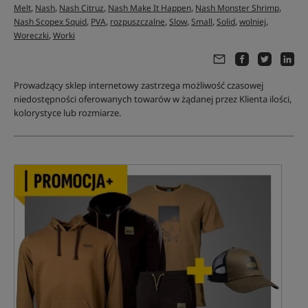
,
,
,
,
,
Melt
Nash
Nash Citruz
Nash Make It Happen
Nash Monster Shrimp
,
,
,
,
,
,
,
Nash Scopex Squid
PVA
rozpuszczalne
Slow
Small
Solid
wolniej
,
Woreczki
Worki
Prowadzący sklep internetowy zastrzega możliwość czasowej
niedostępności oferowanych towarów w żądanej przez Klienta ilości,
kolorystyce lub rozmiarze.