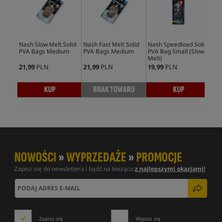
Nash Slow Melt Solid
Nash Fast Melt Solid
Nash Speedload Solid
Nas
PVA Bags Medium
PVA Bags Medium
PVA Bag Small (Slow
PVA
Melt)
Mel
21,99
PLN
21,99
PLN
19,99
PLN
19,
KUP
BRAK TOWARU
KUP
NOWOŚCI
»
WYPRZEDAŻE
»
PROMOCJE
Zapisz się do newslettera i bądź na bieżąco
z najlepszymi okazjami!
Zapisz się
Wypisz się