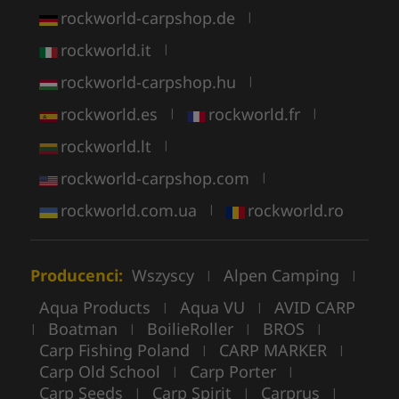
rockworld-carpshop.de
|
rockworld.it
|
rockworld-carpshop.hu
|
rockworld.es
rockworld.fr
|
|
rockworld.lt
|
rockworld-carpshop.com
|
rockworld.com.ua
rockworld.ro
|
Producenci:
Wszyscy
Alpen Camping
|
|
Aqua Products
Aqua VU
AVID CARP
|
|
Boatman
BoilieRoller
BROS
|
|
|
|
Carp Fishing Poland
CARP MARKER
|
|
Carp Old School
Carp Porter
|
|
Carp Seeds
Carp Spirit
Carprus
|
|
|