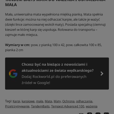
MAŁA
Mała, uniwersalna mata wypełniona miękką pianką. Mata spełnia
dwie funkcje: można na niej odhaczać karpie, ale także je ważyć
(dzięki lince zamocowanej wokół maty). Posiada specjalną (ciemną)
kieszeń w której karp się uspokaja. Rolowana do transportu –
zajmuje mało miejsca.
Wymiary w cm:
pow. z pianką 100 x 42, pow. całkowita 100 x 85,
pianka 2 cm
Chcesz być na bieżąco z nowościami i
aktualnościami ze świata wędkarskiego?
Dodaj Rockworld.pl do preferowanych
źródeł w Google!
Tagi:
,
,
,
,
,
,
,
Karpi
karpiowe
mała
Mata
Maty
Ochrona
odhaczania
,
,
,
Przetrzymywanie
TandemBaits
Tempest Advanced 100
ważenia