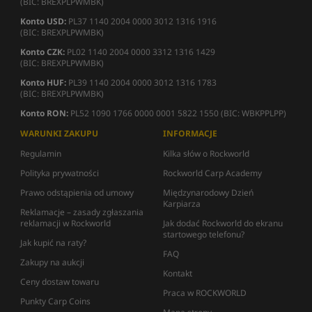
(BIC: BREXPLPWMBK)
Konto USD:
PL37 1140 2004 0000 3012 1316 1916
(BIC: BREXPLPWMBK)
Konto CZK:
PL02 1140 2004 0000 3312 1316 1429
(BIC: BREXPLPWMBK)
Konto HUF:
PL39 1140 2004 0000 3012 1316 1783
(BIC: BREXPLPWMBK)
Konto RON:
PL52 1090 1766 0000 0001 5822 1550 (BIC: WBKPPLPP)
WARUNKI ZAKUPU
INFORMACJE
Regulamin
Kilka słów o Rockworld
Polityka prywatności
Rockworld Carp Academy
Prawo odstąpienia od umowy
Międzynarodowy Dzień
Karpiarza
Reklamacje – zasady zgłaszania
reklamacji w Rockworld
Jak dodać Rockworld do ekranu
startowego telefonu?
Jak kupić na raty?
FAQ
Zakupy na aukcji
Kontakt
Ceny dostaw towaru
Praca w ROCKWORLD
Punkty Carp Coins