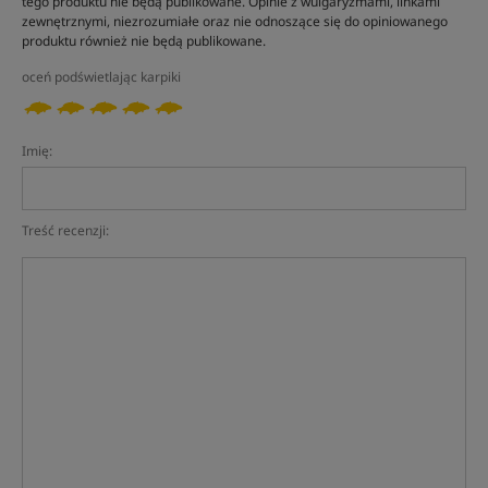
tego produktu nie będą publikowane. Opinie z wulgaryzmami, linkami
zewnętrznymi, niezrozumiałe oraz nie odnoszące się do opiniowanego
produktu również nie będą publikowane.
oceń podświetlając karpiki
Imię:
Treść recenzji: