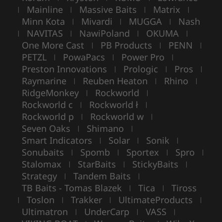
Mainline
Massive Baits
Matrix
|
|
|
|
Minn Kota
Mivardi
MUGGA
Nash
|
|
|
NAVITAS
NawiPoland
OKUMA
|
|
|
|
One More Cast
PB Products
PENN
|
|
|
PETZL
PowaPacs
Power Pro
|
|
|
Preston Innovations
Prologic
Pros
|
|
|
Raymarine
Reuben Heaton
Rhino
|
|
|
RidgeMonkey
Rockworld
|
|
Rockworld c
Rockworld ł
|
|
Rockworld p
Rockworld w
|
|
Seven Oaks
Shimano
|
|
Smart Indicators
Solar
Sonik
|
|
|
Sonubaits
Spomb
Sportex
Spro
|
|
|
|
Stalomax
StarBaits
StickyBaits
|
|
|
Strategy
Tandem Baits
|
|
TB Baits - Tomas Blazek
Tica
Tiross
|
|
Toslon
Trakker
UltimateProducts
|
|
|
|
Ultimatron
UnderCarp
VASS
|
|
|