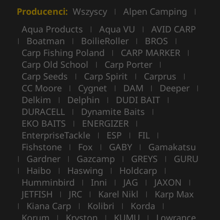
Producenci:
Wszyscy
Alpen Camping
|
|
Aqua Products
Aqua VU
AVID CARP
|
|
Boatman
BoilieRoller
BROS
|
|
|
|
Carp Fishing Poland
CARP MARKER
|
|
Carp Old School
Carp Porter
|
|
Carp Seeds
Carp Spirit
Carprus
|
|
|
CC Moore
Cygnet
DAM
Deeper
|
|
|
|
Delkim
Delphin
DUDI BAIT
|
|
|
DURACELL
Dynamite Baits
|
|
EKO BAITS
ENERGIZER
|
|
EnterpriseTackle
ESP
FIL
|
|
|
Fishstone
Fox
GABY
Gamakatsu
|
|
|
Gardner
Gazcamp
GREYS
GURU
|
|
|
|
Haibo
Haswing
Holdcarp
|
|
|
|
Humminbird
Inni
JAG
JAXON
|
|
|
|
JETFISH
JRC
Karel Nikl
Karp Max
|
|
|
Kiana Carp
Kolibri
Korda
|
|
|
|
Korum
Kryston
KUMU
Lowrance
|
|
|