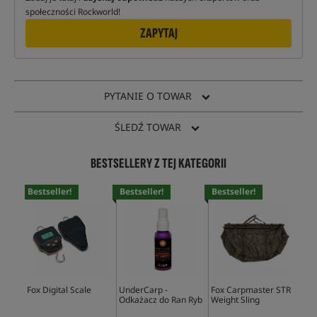
społeczności Rockworld!
ZAPYTAJ
PYTANIE O TOWAR
ŚLEDŹ TOWAR
BESTSELLERY Z TEJ KATEGORII
Bestseller!
Bestseller!
Bestseller!
Bes
Fox Digital Scale
UnderCarp -
Fox Carpmaster STR
Tra
Odkażacz do Ran Ryb
Weight Sling
Ret