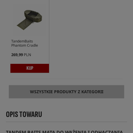
TandemBaits
Phantom Cradle
269,99
PLN
KUP
WSZYSTKIE PRODUKTY Z KATEGORII
OPIS TOWARU
TANDEM BAITS MATA DO WAŻENIA I ODHACZANIA