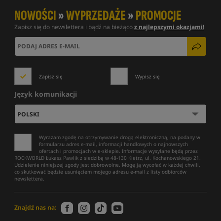
NOWOŚCI
»
WYPRZEDAŻE
»
PROMOCJE
Zapisz się do newslettera i bądź na bieżąco
z najlepszymi okazjami!
Zapisz się
Wypisz się
Język komunikacji
Wyrażam zgodę na otrzymywanie drogą elektroniczną, na podany w
formularzu adres e-mail, informacji handlowych o najnowszych
ofertach i promocjach w e-sklepie. Informacje wysyłane będą przez
ROCKWORLD Łukasz Pawlik z siedzibą w 48-130 Kietrz, ul. Kochanowskiego 21.
Udzielenie niniejszej zgody jest dobrowolne. Mogę ją wycofać w każdej chwili,
co skutkować będzie usunięciem mojego adresu e-mail z listy odbiorców
newslettera.
Znajdź nas na: