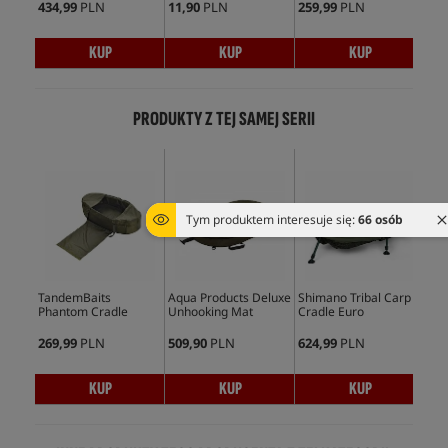
434,99
PLN
11,90
PLN
259,99
PLN
274
KUP
KUP
KUP
PRODUKTY Z TEJ SAMEJ SERII
Tym produktem interesuje się:
66 osób
TandemBaits
Aqua Products Deluxe
Shimano Tribal Carp
Miv
Phantom Cradle
Unhooking Mat
Cradle Euro
Ma
269,99
PLN
509,90
PLN
624,99
PLN
157
KUP
KUP
KUP