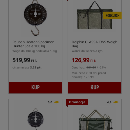
KONKURS+
Reuben Heaton Specimen
Delphin CLASSA CWS Weigh
Hunter Scale 100 kg
Bag
Waga do 100 kg podziałka 500g
Worek do ważenia ryb
519,99
126,99
PLN
PLN
otrzymujesz
3,62 pkt
Cena kat.:
161,29
/ -21%
Min. cena z 30 dni przed
obniżką: 126.99
KUP
KUP
Promocja
5,0
4,9