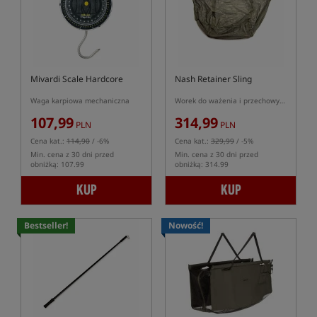
Mivardi Scale Hardcore
Nash Retainer Sling
Waga karpiowa mechaniczna
Worek do ważenia i przechowywania ryb
107,99
314,99
PLN
PLN
Cena kat.:
114,90
/ -6%
Cena kat.:
329,99
/ -5%
Min. cena z 30 dni przed
Min. cena z 30 dni przed
obniżką: 107.99
obniżką: 314.99
KUP
KUP
Bestseller!
Nowość!