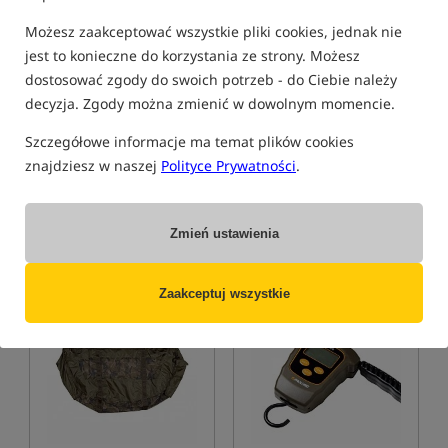
Możesz zaakceptować wszystkie pliki cookies, jednak nie
jest to konieczne do korzystania ze strony. Możesz
dostosować zgody do swoich potrzeb - do Ciebie należy
Mivardi Weigh Sling
Reuben Heaton Poland
decyzja. Zgody można zmienić w dowolnym momencie.
Premium
Scale 50 kg Limited Edition
Siatka do ważenia
Waga z flagą Polski
Szczegółowe informacje ma temat plików cookies
84,99
389,99
PLN
PLN
znajdziesz w naszej
Polityce Prywatności
.
Cena kat.:
93,90
/ -9%
otrzymujesz
2,72 pkt
Min. cena z 30 dni przed
obniżką: 84.99
Zmień ustawienia
KUP
KUP
Zaakceptuj wszystkie
Promocja
Bestseller!
5,0
5,0