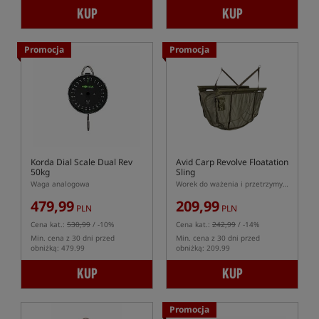
KUP
KUP
Promocja
Promocja
Korda Dial Scale Dual Rev
Avid Carp Revolve Floatation
50kg
Sling
Waga analogowa
Worek do ważenia i przetrzymywania ryb
479,99
209,99
PLN
PLN
Cena kat.:
530,99
/ -10%
Cena kat.:
242,99
/ -14%
Min. cena z 30 dni przed
Min. cena z 30 dni przed
obniżką: 479.99
obniżką: 209.99
KUP
KUP
Promocja