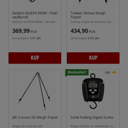
Delphin QUEEN WOW
- Fotel
Trakker Deluxe Weigh
wędkarski
Tripod
Delphin QUEEN WOW – damski fotel karpiowy z kubełkowym siedziskiem
Solidny stojak do ważenia ryb Trakker
369,99
434,90
PLN
PLN
otrzymujesz
3,07 pkt
otrzymujesz
4,03 pkt
KUP
KUP
Bestseller!
5,0
JRC Cocoon 2G Weigh Tripod
Sonik Folding Digital Scales
Stojak do ważenia ryb
Waga cyfrowa ze składanym uchwytem