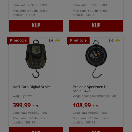
Cena kat.:
269,99
/ -20%
Cena kat.:
381,99
/ -10%
Min. cena z 30 dni przed
Min. cena z 30 dni przed
obniżką: 216.99
obniżką: 344.99
KUP
KUP
Promocja
Promocja
5,0
5,0
Avid Carp Digital Scales
Prologic Specimen Dial
Scale 54kg
Waga cyfrowa
Waga analogowa Prologic 54kg
399,99
108,99
PLN
PLN
Cena kat.:
494,99
/ -19%
Cena kat.:
130,00
/ -16%
Min. cena z 30 dni przed
Min. cena z 30 dni przed
obniżką: 399.99
obniżką: 108.99