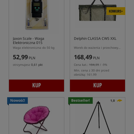
KONKURS+
Jaxon Scale
- Waga
Delphin CLASSA CWS XXL
Elektroniczna 015
Waga elektroniczna do 50 kg
Worek do ważenia i przechowywania ryb
52,99
168,49
PLN
PLN
otrzymujesz
0,61 pkt
Cena kat.:
184,39
/ -9%
Min. cena z 30 dni przed
obniżką: 161.99
KUP
KUP
Nowość!
Bestseller!
1,0