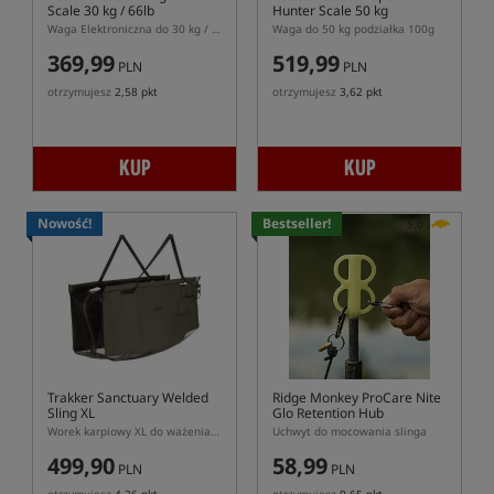
Scale 30 kg / 66lb
Hunter Scale 50 kg
Waga Elektroniczna do 30 kg / 66lb
Waga do 50 kg podziałka 100g
369,99
519,99
PLN
PLN
otrzymujesz
2,58 pkt
otrzymujesz
3,62 pkt
KUP
KUP
Nowość!
Bestseller!
5,0
Trakker Sanctuary Welded
Ridge Monkey ProCare Nite
Sling XL
Glo Retention Hub
Worek karpiowy XL do ważenia i przechowywania ryb Trakker Sanctuary Welded
Uchwyt do mocowania slinga
499,90
58,99
PLN
PLN