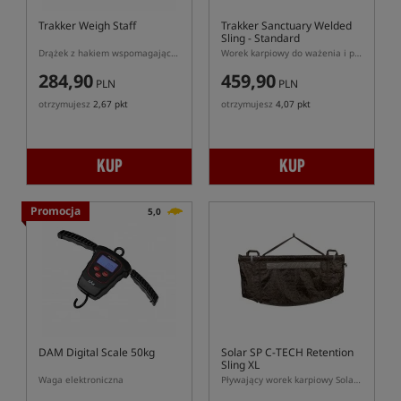
Trakker Weigh Staff
Trakker Sanctuary Welded
Sling - Standard
Drążek z hakiem wspomagający ważenie ryb Trakker
Worek karpiowy do ważenia i przetrzymywania ryb Trakker Sanctuary Welded Sling
284,90
459,90
PLN
PLN
otrzymujesz
2,67 pkt
otrzymujesz
4,07 pkt
KUP
KUP
Promocja
5,0
DAM Digital Scale 50kg
Solar SP C-TECH Retention
Sling XL
Waga elektroniczna
Pływający worek karpiowy Solar SP C-TECH Retention Sling XL 130 cm