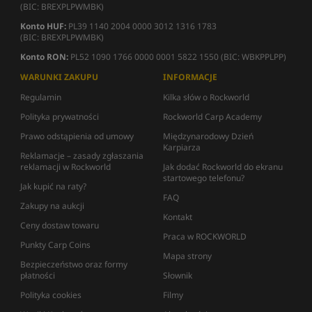
(BIC: BREXPLPWMBK)
Konto HUF:
PL39 1140 2004 0000 3012 1316 1783
(BIC: BREXPLPWMBK)
Konto RON:
PL52 1090 1766 0000 0001 5822 1550 (BIC: WBKPPLPP)
WARUNKI ZAKUPU
INFORMACJE
Regulamin
Kilka słów o Rockworld
Polityka prywatności
Rockworld Carp Academy
Prawo odstąpienia od umowy
Międzynarodowy Dzień
Karpiarza
Reklamacje – zasady zgłaszania
reklamacji w Rockworld
Jak dodać Rockworld do ekranu
startowego telefonu?
Jak kupić na raty?
FAQ
Zakupy na aukcji
Kontakt
Ceny dostaw towaru
Praca w ROCKWORLD
Punkty Carp Coins
Mapa strony
Bezpieczeństwo oraz formy
płatności
Słownik
Polityka cookies
Filmy