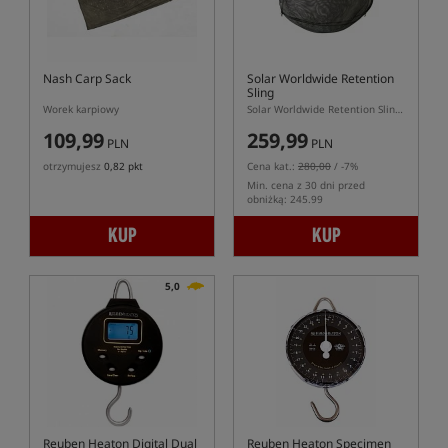
Nash Carp Sack
Solar Worldwide Retention
Sling
Worek karpiowy
Solar Worldwide Retention Sling – worek do ważenia i przetrzymywania karpia
109,99
259,99
PLN
PLN
otrzymujesz
0,82 pkt
Cena kat.:
280,00
/ -7%
Min. cena z 30 dni przed
obniżką: 245.99
KUP
KUP
5,0
Reuben Heaton Digital Dual
Reuben Heaton Specimen