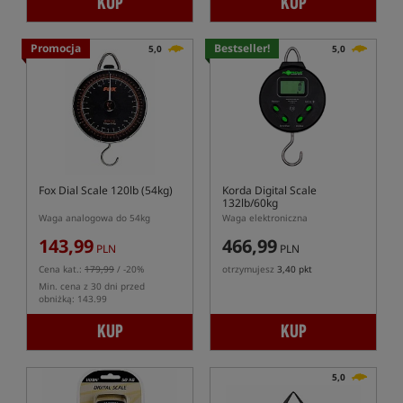
KUP
KUP
Promocja
Bestseller!
5,0
5,0
Fox Dial Scale 120lb (54kg)
Korda Digital Scale
132lb/60kg
Waga analogowa do 54kg
Waga elektroniczna
143,99
466,99
PLN
PLN
Cena kat.:
179,99
/ -20%
otrzymujesz
3,40 pkt
Min. cena z 30 dni przed
obniżką: 143.99
KUP
KUP
5,0