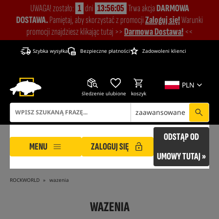
UWAGA! zostało:
1
dni
13:56:04
Trwa akcja
DARMOWA
DOSTAWA.
Pamiętaj, aby skorzystać z promocji
Zaloguj się!
Warunki
promocji znajdziesz klikając tutaj >>
Darmowa Dostawa!
<<
Szybka wysyłka
Bezpieczne płatności
Zadowoleni klienci
PLN
śledzenie
ulubione
koszyk
zaawansowane
ODSTĄP OD
MENU
ZALOGUJ SIĘ
UMOWY TUTAJ »
ROCKWORLD
wazenia
WAZENIA