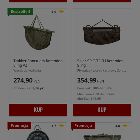
Bestseller!
5,0
Trakker Sanctuary Retention
Solar SP C-TECH Retention
Sling V2
Sling
Worek do ważenia
Pływający worek karpiowy Solar SP C-TECH do przetrzymywania i ważenia
274,90
354,99
PLN
PLN
otrzymujesz
2,56 pkt
Cena kat.:
385,00
/ -8%
Min. cena z 30 dni przed
obniżką: 349.99
KUP
KUP
Promocja
Promocja
4,7
4,8