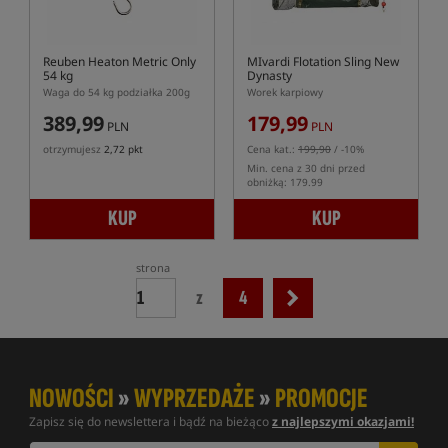
Reuben Heaton Metric Only
MIvardi Flotation Sling New
54 kg
Dynasty
Waga do 54 kg podziałka 200g
Worek karpiowy
389,99
179,99
PLN
PLN
otrzymujesz
2,72 pkt
Cena kat.:
199,90
/ -10%
Min. cena z 30 dni przed
obniżką: 179.99
KUP
KUP
strona
z
4
NOWOŚCI
»
WYPRZEDAŻE
»
PROMOCJE
Zapisz się do newslettera i bądź na bieżąco
z najlepszymi okazjami!