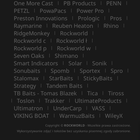
One More Cast
PB Products
PENN
|
|
|
PETZL
PowaPacs
Power Pro
|
|
|
Preston Innovations
Prologic
Pros
|
|
|
Raymarine
Reuben Heaton
Rhino
|
|
|
RidgeMonkey
Rockworld
|
|
Rockworld c
Rockworld ł
|
|
Rockworld p
Rockworld w
|
|
Seven Oaks
Shimano
|
|
Smart Indicators
Solar
Sonik
|
|
|
Sonubaits
Spomb
Sportex
Spro
|
|
|
|
Stalomax
StarBaits
StickyBaits
|
|
|
Strategy
Tandem Baits
|
|
TB Baits - Tomas Blazek
Tica
Tiross
|
|
Toslon
Trakker
UltimateProducts
|
|
|
|
Ultimatron
UnderCarp
VASS
|
|
|
VIKING BOAT
WarmuzBaits
WileyX
|
|
Copyright ©
ROCKWORLD
- Wszelkie prawa zastrzeżone.
Wykorzystywanie zdjęć i tekstów bez uzyskania pisemnej zgody zabronione.