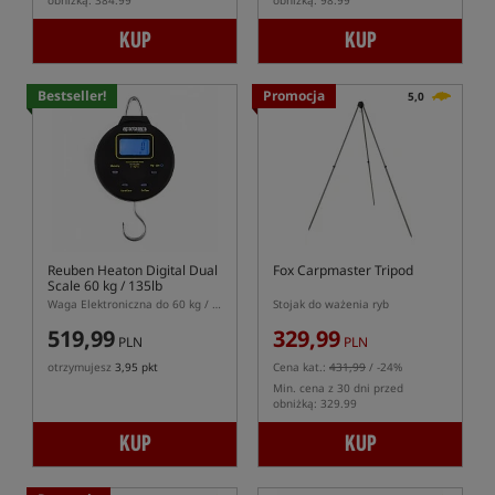
obniżką: 384.99
obniżką: 98.99
KUP
KUP
Bestseller!
Promocja
5,0
Reuben Heaton Digital Dual
Fox Carpmaster Tripod
Scale 60 kg / 135lb
Waga Elektroniczna do 60 kg / 135lb
Stojak do ważenia ryb
519,99
329,99
PLN
PLN
otrzymujesz
3,95 pkt
Cena kat.:
431,99
/ -24%
Min. cena z 30 dni przed
obniżką: 329.99
KUP
KUP