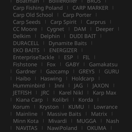
Boatman
BoilieRoller
BROS
|
|
|
|
Carp Fishing Poland
CARP MARKER
|
|
Carp Old School
Carp Porter
|
|
Carp Seeds
Carp Spirit
Carprus
|
|
|
CC Moore
Cygnet
DAM
Deeper
|
|
|
|
Delkim
Delphin
DUDI BAIT
|
|
|
DURACELL
Dynamite Baits
|
|
EKO BAITS
ENERGIZER
|
|
EnterpriseTackle
ESP
FIL
|
|
|
Fishstone
Fox
GABY
Gamakatsu
|
|
|
Gardner
Gazcamp
GREYS
GURU
|
|
|
|
Haibo
Haswing
Holdcarp
|
|
|
|
Humminbird
Inni
JAG
JAXON
|
|
|
|
JETFISH
JRC
Karel Nikl
Karp Max
|
|
|
Kiana Carp
Kolibri
Korda
|
|
|
|
Korum
Kryston
KUMU
Lowrance
|
|
|
Mainline
Massive Baits
Matrix
|
|
|
|
Minn Kota
Mivardi
MUGGA
Nash
|
|
|
NAVITAS
NawiPoland
OKUMA
|
|
|
|