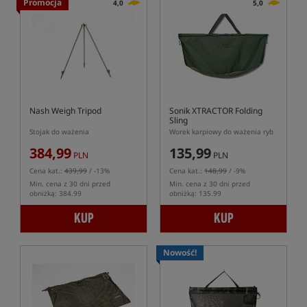
Promocja
4,0
5,0
Nash Weigh Tripod
Sonik XTRACTOR Folding
Sling
Stojak do ważenia
Worek karpiowy do ważenia ryb
384,99
135,99
PLN
PLN
Cena kat.:
439,99
/ -13%
Cena kat.:
148,99
/ -9%
Min. cena z 30 dni przed
Min. cena z 30 dni przed
obniżką: 384.99
obniżką: 135.99
KUP
KUP
Nowość!