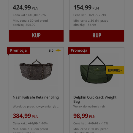
424,99
154,99
PLN
PLN
Cena kat.:
440,00
/ -3%
Cena kat.:
169,99
/ -9%
Min. cena z 30 dni przed
Min. cena z 30 dni przed
obniżką: 354.99
obniżką: 154.99
KUP
KUP
Promocja
Promocja
5,0
KONKURS+
Nash Failsafe Retainer Sling
Delphin QuickSack Weight
Bag
Worek do przechowywania ryb z innowacyjnym systemem pływającej ramy
Worek do ważenia ryb
384,99
98,99
PLN
PLN
Cena kat.:
429,99
/ -10%
Cena kat.:
119,79
/ -17%
Min. cena z 30 dni przed
Min. cena z 30 dni przed