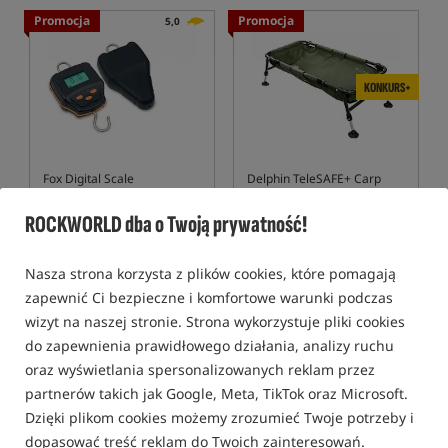
Promocja
Promocja
5,0
KONKURS+
Fox Digital Scale
Delphin TeleSAFE+ Carp
Cradle
Waga do 60 kg
Kołyska karpiowa
ROCKWORLD dba o Twoją prywatność!
434,99
324,99
PLN
PLN
Cena kat.:
584,99
/ -26%
Cena kat.:
355,09
/ -8%
Nasza strona korzysta z plików cookies, które pomagają
Min. cena z 30 dni przed
Min. cena z 30 dni przed
zapewnić Ci bezpieczne i komfortowe warunki podczas
obniżką: 434.99
obniżką: 324.99
wizyt na naszej stronie. Strona wykorzystuje pliki cookies
KUP
KUP
do zapewnienia prawidłowego działania, analizy ruchu
oraz wyświetlania spersonalizowanych reklam przez
Promocja
Bestseller!
5,0
5,0
partnerów takich jak Google, Meta, TikTok oraz Microsoft.
Dzięki plikom cookies możemy zrozumieć Twoje potrzeby i
dopasować treść reklam do Twoich zainteresowań.