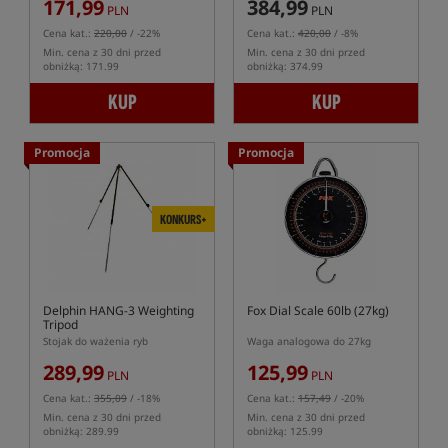
171,99
384,99
PLN
PLN
Cena kat.:
220,00
/ -22%
Cena kat.:
420,00
/ -8%
Min. cena z 30 dni przed
Min. cena z 30 dni przed
obniżką: 171.99
obniżką: 374.99
KUP
KUP
Promocja
Promocja
KONKURS+
Delphin HANG-3 Weighting
Fox Dial Scale 60lb (27kg)
Tripod
Stojak do ważenia ryb
Waga analogowa do 27kg
289,99
125,99
PLN
PLN
Cena kat.:
355,09
/ -18%
Cena kat.:
157,49
/ -20%
Min. cena z 30 dni przed
Min. cena z 30 dni przed
obniżką: 289.99
obniżką: 125.99