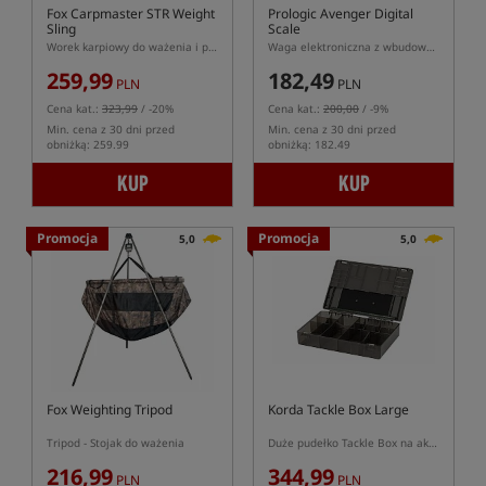
Fox Carpmaster STR Weight
Prologic Avenger Digital
Sling
Scale
Worek karpiowy do ważenia i przetrzymywania ryb
Waga elektroniczna z wbudowanymi uchwytami
259,99
182,49
PLN
PLN
Cena kat.:
323,99
/ -20%
Cena kat.:
200,00
/ -9%
Min. cena z 30 dni przed
Min. cena z 30 dni przed
obniżką: 259.99
obniżką: 182.49
KUP
KUP
Promocja
Promocja
5,0
5,0
Fox Weighting Tripod
Korda Tackle Box Large
Tripod - Stojak do ważenia
Duże pudełko Tackle Box na akcesoria
216,99
344,99
PLN
PLN