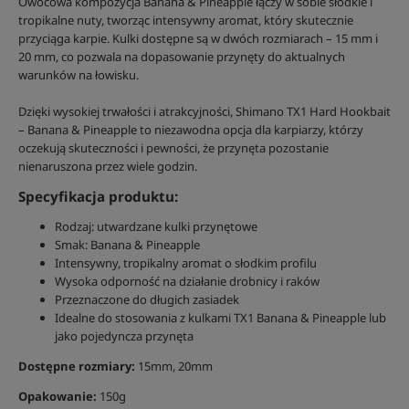
Owocowa kompozycja Banana & Pineapple łączy w sobie słodkie i
tropikalne nuty, tworząc intensywny aromat, który skutecznie
przyciąga karpie. Kulki dostępne są w dwóch rozmiarach – 15 mm i
20 mm, co pozwala na dopasowanie przynęty do aktualnych
warunków na łowisku.
Dzięki wysokiej trwałości i atrakcyjności, Shimano TX1 Hard Hookbait
– Banana & Pineapple to niezawodna opcja dla karpiarzy, którzy
oczekują skuteczności i pewności, że przynęta pozostanie
nienaruszona przez wiele godzin.
Specyfikacja produktu:
Rodzaj: utwardzane kulki przynętowe
Smak: Banana & Pineapple
Intensywny, tropikalny aromat o słodkim profilu
Wysoka odporność na działanie drobnicy i raków
Przeznaczone do długich zasiadek
Idealne do stosowania z kulkami TX1 Banana & Pineapple lub
jako pojedyncza przynęta
Dostępne rozmiary:
15mm, 20mm
Opakowanie:
150g