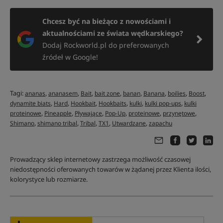
Chcesz być na bieżąco z nowościami i
aktualnościami ze świata wędkarskiego?
Dodaj Rockworld.pl do preferowanych
źródeł w Google!
Tagi:
,
,
,
,
,
,
,
,
ananas
ananasem
Bait
bait zone
banan
Banana
boilies
Boost
,
,
,
,
,
,
dynamite biats
Hard
Hookbait
Hookbaits
kulki
kulki pop-ups
kulki
,
,
,
,
,
,
proteinowe
Pineapple
Pływające
Pop-Up
proteinowe
przynętowe
,
,
,
,
,
Shimano
shimano tribal
Tribal
TX1
Utwardzane
zapachu
Prowadzący sklep internetowy zastrzega możliwość czasowej
niedostępności oferowanych towarów w żądanej przez Klienta ilości,
kolorystyce lub rozmiarze.