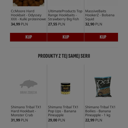
CcMoore Hard
UltimateProducts Top
MassiveBaits
Cc
Hookbait - Odyssey
Range Hookbaits -
HookerZ - Bolsena
Hoo
XXX - Kulki proteinowe
Strawberry Big Fish
Squid
Sy
34,99
PLN
27,55
PLN
32,90
PLN
38,
KUP
KUP
KUP
PRODUKTY Z TEJ SAMEJ SERII
Shimano Tribal TX1
Shimano Tribal TX1
Shimano Tribal TX1
Shi
Hard Hookbait -
Pop Ups - Banana
Boilies - Banana
Boi
Monster Crab
Pineapple
Pineapple - 1 kg
Pin
31,99
PLN
29,00
PLN
22,99
PLN
189