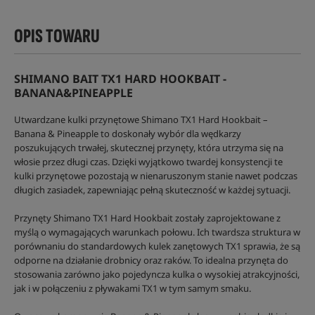
OPIS TOWARU
SHIMANO BAIT TX1 HARD HOOKBAIT -
BANANA&PINEAPPLE
Utwardzane kulki przynętowe Shimano TX1 Hard Hookbait –
Banana & Pineapple to doskonały wybór dla wędkarzy
poszukujących trwałej, skutecznej przynęty, która utrzyma się na
włosie przez długi czas. Dzięki wyjątkowo twardej konsystencji te
kulki przynętowe pozostają w nienaruszonym stanie nawet podczas
długich zasiadek, zapewniając pełną skuteczność w każdej sytuacji.
Przynęty Shimano TX1 Hard Hookbait zostały zaprojektowane z
myślą o wymagających warunkach połowu. Ich twardsza struktura w
porównaniu do standardowych kulek zanętowych TX1 sprawia, że są
odporne na działanie drobnicy oraz raków. To idealna przynęta do
stosowania zarówno jako pojedyncza kulka o wysokiej atrakcyjności,
jak i w połączeniu z pływakami TX1 w tym samym smaku.