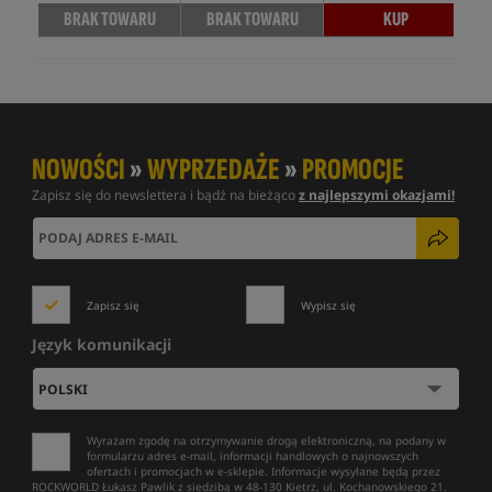
BRAK TOWARU
BRAK TOWARU
KUP
NOWOŚCI
»
WYPRZEDAŻE
»
PROMOCJE
Zapisz się do newslettera i bądź na bieżąco
z najlepszymi okazjami!
Zapisz się
Wypisz się
Język komunikacji
Wyrażam zgodę na otrzymywanie drogą elektroniczną, na podany w
formularzu adres e-mail, informacji handlowych o najnowszych
ofertach i promocjach w e-sklepie. Informacje wysyłane będą przez
ROCKWORLD Łukasz Pawlik z siedzibą w 48-130 Kietrz, ul. Kochanowskiego 21.