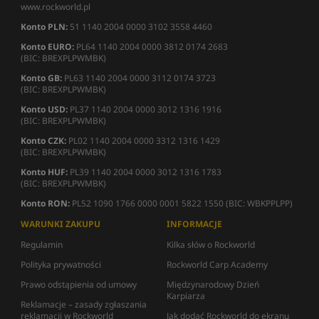
www.rockworld.pl
Konto PLN:
51 1140 2004 0000 3102 3558 4460
Konto EURO:
PL64 1140 2004 0000 3812 0174 2683
(BIC: BREXPLPWMBK)
Konto GB:
PL63 1140 2004 0000 3112 0174 3723
(BIC: BREXPLPWMBK)
Konto USD:
PL37 1140 2004 0000 3012 1316 1916
(BIC: BREXPLPWMBK)
Konto CZK:
PL02 1140 2004 0000 3312 1316 1429
(BIC: BREXPLPWMBK)
Konto HUF:
PL39 1140 2004 0000 3012 1316 1783
(BIC: BREXPLPWMBK)
Konto RON:
PL52 1090 1766 0000 0001 5822 1550 (BIC: WBKPPLPP)
WARUNKI ZAKUPU
INFORMACJE
Regulamin
Kilka słów o Rockworld
Polityka prywatności
Rockworld Carp Academy
Prawo odstąpienia od umowy
Międzynarodowy Dzień
Karpiarza
Reklamacje – zasady zgłaszania
reklamacji w Rockworld
Jak dodać Rockworld do ekranu