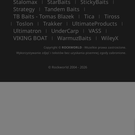
Stalomax
StarBaits
StickyBaits
|
|
|
Strategy
Tandem Baits
|
|
TB Baits - Tomas Blazek
Tica
Tiross
|
|
Toslon
Trakker
UltimateProducts
|
|
|
|
Ultimatron
UnderCarp
VASS
|
|
|
VIKING BOAT
WarmuzBaits
WileyX
|
|
Copyright ©
ROCKWORLD
- Wszelkie prawa zastrzeżone.
Wykorzystywanie zdjęć i tekstów bez uzyskania pisemnej zgody zabronione.
© Rockworld 2004 - 2026