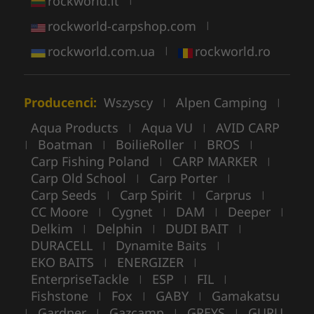
rockworld.lt
|
rockworld-carpshop.com
|
rockworld.com.ua
rockworld.ro
|
Producenci:
Wszyscy
Alpen Camping
|
|
Aqua Products
Aqua VU
AVID CARP
|
|
Boatman
BoilieRoller
BROS
|
|
|
|
Carp Fishing Poland
CARP MARKER
|
|
Carp Old School
Carp Porter
|
|
Carp Seeds
Carp Spirit
Carprus
|
|
|
CC Moore
Cygnet
DAM
Deeper
|
|
|
|
Delkim
Delphin
DUDI BAIT
|
|
|
DURACELL
Dynamite Baits
|
|
EKO BAITS
ENERGIZER
|
|
EnterpriseTackle
ESP
FIL
|
|
|
Fishstone
Fox
GABY
Gamakatsu
|
|
|
Gardner
Gazcamp
GREYS
GURU
|
|
|
|