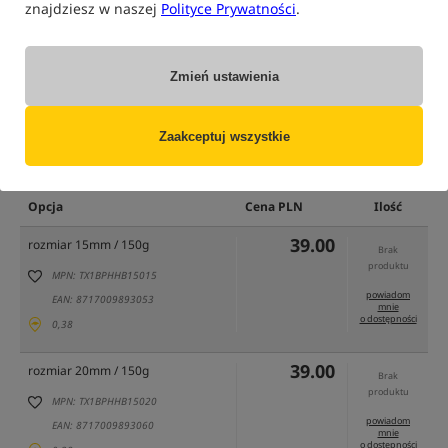
znajdziesz w naszej
Polityce Prywatności
.
Zmień ustawienia
Zaakceptuj wszystkie
tylko produkty na
"naszym magazynie"
(część opcji mogła zostać ukryta przez wybrany sposób filtrowania)
Opcja
Cena PLN
Ilość
39.00
rozmiar 15mm / 150g
Brak
produktu
MPN: TX1BPHHB15015
powiadom
EAN: 8717009893053
mnie
o dostępności
0,38
39.00
rozmiar 20mm / 150g
Brak
produktu
MPN: TX1BPHHB15020
powiadom
EAN: 8717009893060
mnie
o dostępności