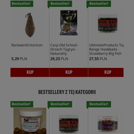
Bestseller!
Bestseller!
Bestseller!
Rockworld Horizon
Carp Old School -
UltimateProducts Top
Orzech Tygrysi -
Range Hookbaits -
Naturalny
Strawberry Big Fish
5,29
PLN
29,23
PLN
27,55
PLN
KUP
KUP
KUP
BESTSELLERY Z TEJ KATEGORII
Bestseller!
Bestseller!
Bestseller!
Bes