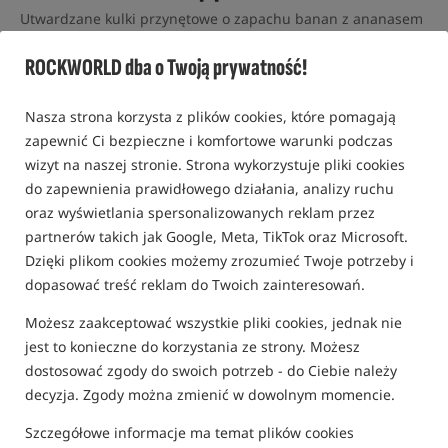
Utwardzane kulki przynętowe o zapachu banan z ananasem
/
Shimano
ROCKWORLD dba o Twoją prywatność!
0,0
0 opinii
Nasza strona korzysta z plików cookies, które pomagają
zapewnić Ci bezpieczne i komfortowe warunki podczas
Promocja+
wizyt na naszej stronie. Strona wykorzystuje pliki cookies
do zapewnienia prawidłowego działania, analizy ruchu
oraz wyświetlania spersonalizowanych reklam przez
partnerów takich jak Google, Meta, TikTok oraz Microsoft.
Dzięki plikom cookies możemy zrozumieć Twoje potrzeby i
dopasować treść reklam do Twoich zainteresowań.
Możesz zaakceptować wszystkie pliki cookies, jednak nie
jest to konieczne do korzystania ze strony. Możesz
dostosować zgody do swoich potrzeb - do Ciebie należy
decyzja. Zgody można zmienić w dowolnym momencie.
Szczegółowe informacje ma temat plików cookies