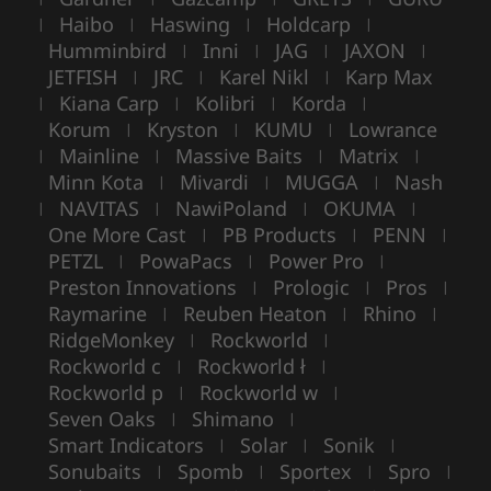
Haibo
Haswing
Holdcarp
|
|
|
|
Humminbird
Inni
JAG
JAXON
|
|
|
|
JETFISH
JRC
Karel Nikl
Karp Max
|
|
|
Kiana Carp
Kolibri
Korda
|
|
|
|
Korum
Kryston
KUMU
Lowrance
|
|
|
Mainline
Massive Baits
Matrix
|
|
|
|
Minn Kota
Mivardi
MUGGA
Nash
|
|
|
NAVITAS
NawiPoland
OKUMA
|
|
|
|
One More Cast
PB Products
PENN
|
|
|
PETZL
PowaPacs
Power Pro
|
|
|
Preston Innovations
Prologic
Pros
|
|
|
Raymarine
Reuben Heaton
Rhino
|
|
|
RidgeMonkey
Rockworld
|
|
Rockworld c
Rockworld ł
|
|
Rockworld p
Rockworld w
|
|
Seven Oaks
Shimano
|
|
Smart Indicators
Solar
Sonik
|
|
|
Sonubaits
Spomb
Sportex
Spro
|
|
|
|