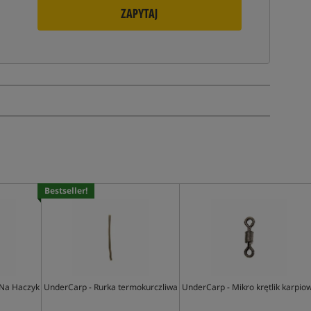
ZAPYTAJ
Bestseller!
 Na Haczyk
UnderCarp - Rurka termokurczliwa
UnderCarp - Mikro krętlik karpio