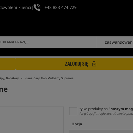
dowoleni klienci
|
+48 883 474 729
zaawansowan
ZALOGUJ SIĘ
ipy, Boostery
Kiana Carp Goo Mulberry Supreme
me
tylko produkty na
"naszym mag
(część opcji mogła zostać ukryta prze
Opcja