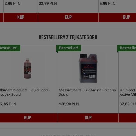
2,99
PLN
22,99
PLN
5,99
PLN
KUP
KUP
KUP
BESTSELLERY Z TEJ KATEGORII
Bestseller!
Bestseller!
Bestselle
ltimateProducts Liquid Food -
MassiveBaits Bulk Amino Bolsena
UltimateP
copex Squid
Squid
Active Mil
7,85
PLN
128,90
PLN
37,85
PL
KUP
KUP