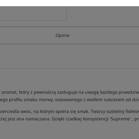
Opinie
aromat, który z pewnością zasługuje na uwagę każdego prawdziweg
owego profilu smaku morwy, stosowanego z wielkim sukcesem od dzie
erciedla owoc, na którym opiera się smak. Tworzy subtelny fioleto
łużej jest ona namaczana. Dzięki rzadkiej konsystencji 'Supreme' , 