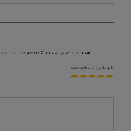
tu nie będą publikowane. Opinie z wulgaryzmami, linkami
oceń podświetlając karpiki
Tym produktem interesuje się:
10 osób