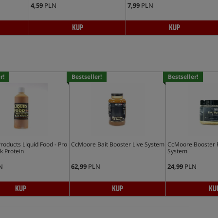
4,59
PLN
7,99
PLN
KUP
KUP
r!
Bestseller!
Bestseller!
roducts Liquid Food - Pro
CcMoore Bait Booster Live System
CcMoore Booster 
k Protein
System
N
62,99
PLN
24,99
PLN
KUP
KUP
KU