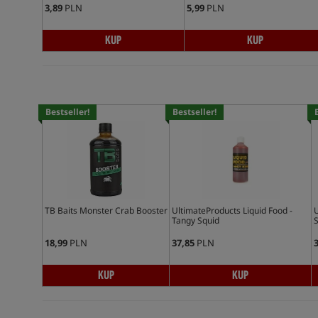
3,89
PLN
5,99
PLN
KUP
KUP
Bestseller!
Bestseller!
TB Baits Monster Crab Booster
UltimateProducts Liquid Food -
U
Tangy Squid
S
18,99
PLN
37,85
PLN
3
KUP
KUP