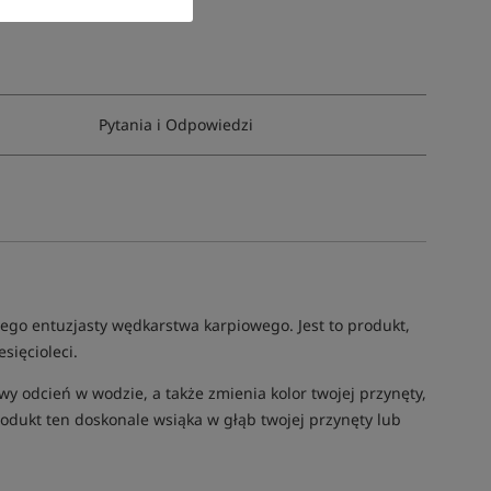
Pytania i Odpowiedzi
o entuzjasty wędkarstwa karpiowego. Jest to produkt,
sięcioleci.
wy odcień w wodzie, a także zmienia kolor twojej przynęty,
produkt ten doskonale wsiąka w głąb twojej przynęty lub