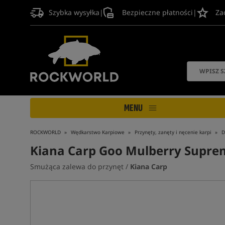
Szybka wysyłka
|
Bezpieczne płatności
|
Za
MENU
ROCKWORLD
Wędkarstwo Karpiowe
Przynęty, zanęty i nęcenie karpi
D
Kiana Carp Goo Mulberry Supre
Smużąca zalewa do przynęt /
Kiana Carp