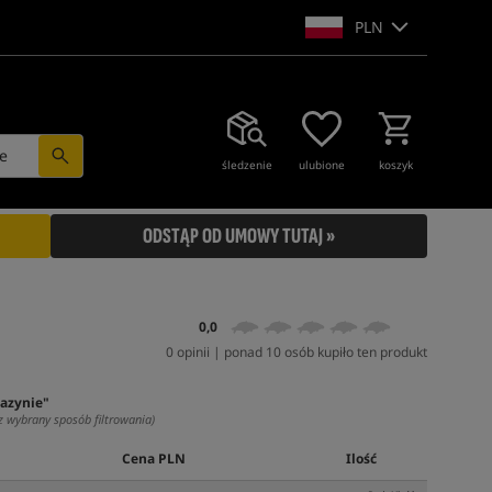
PLN
e
śledzenie
ulubione
koszyk
ODSTĄP OD UMOWY TUTAJ »
0,0
0 opinii | ponad 10 osób kupiło ten produkt
azynie"
z wybrany sposób filtrowania)
Cena PLN
Ilość