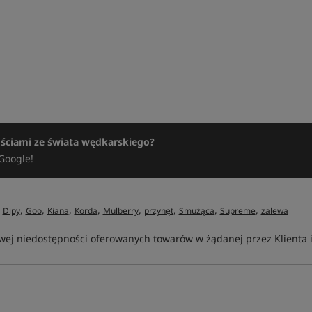
ościami ze świata wędkarskiego?
Google!
,
,
,
,
,
,
,
,
,
Dipy
Goo
Kiana
Korda
Mulberry
przynęt
Smużąca
Supreme
zalewa
ej niedostępności oferowanych towarów w żądanej przez Klienta ilo