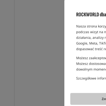
ROCKWORLD dba 
Nasza strona korzy
podczas wizyt na n
działania, analizy
Google, Meta, TikT
dopasować treść r
Możesz zaakceptowa
Możesz dostosować
dowolnym momenc
Szczegółowe infor
Zm