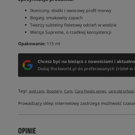
Ikoniczny, słodki i owocowy profil morwy
Bogaty, smakowity zapach
Tworzy subtelny fioletowy odcień w wodzie
Wersja Supreme, o rzadkiej konsystencji
Opakowanie:
115 ml
Chcesz być na bieżąco z nowościami i aktualn
Dodaj Rockworld.pl do preferowanych źródeł w 
Tagi:
,
,
,
,
avid carp
Boostery
Carp
Carp Freaks series
carp old school
Prowadzący sklep internetowy zastrzega możliwość czasow
OPINIE