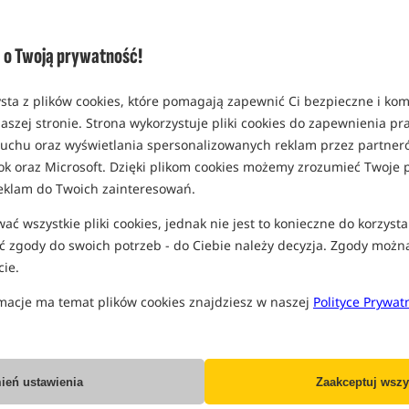
opakowanie 115ml
MPN: KGOO54
o Twoją prywatność!
EAN: 5060301350766
0,59
sta z plików cookies, które pomagają zapewnić Ci bezpieczne i ko
SPODZIEWANA WYSYŁKA JE
aszej stronie. Strona wykorzystuje pliki cookies do zapewnienia p
 ruchu oraz wyświetlania spersonalizowanych reklam przez partneró
Wszystkie podane ceny zawierają pod
ok oraz Microsoft. Dzięki plikom cookies możemy zrozumieć Twoje p
eklam do Twoich zainteresowań.
ć wszystkie pliki cookies, jednak nie jest to konieczne do korzysta
 zgody do swoich potrzeb - do Ciebie należy decyzja. Zgody możn
ie.
Producent:
Kiana Carp
macje ma temat plików cookies znajdziesz w naszej
Polityce Prywat
Dostawa już od:
7.99 PLN
Poleć ten produkt znajomym:
ień ustawienia
Zaakceptuj wszy