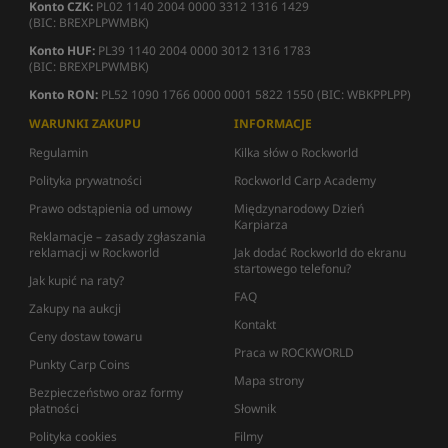
Konto CZK:
PL02 1140 2004 0000 3312 1316 1429
(BIC: BREXPLPWMBK)
Konto HUF:
PL39 1140 2004 0000 3012 1316 1783
(BIC: BREXPLPWMBK)
Konto RON:
PL52 1090 1766 0000 0001 5822 1550 (BIC: WBKPPLPP)
WARUNKI ZAKUPU
INFORMACJE
Regulamin
Kilka słów o Rockworld
Polityka prywatności
Rockworld Carp Academy
Prawo odstąpienia od umowy
Międzynarodowy Dzień
Karpiarza
Reklamacje – zasady zgłaszania
reklamacji w Rockworld
Jak dodać Rockworld do ekranu
startowego telefonu?
Jak kupić na raty?
FAQ
Zakupy na aukcji
Kontakt
Ceny dostaw towaru
Praca w ROCKWORLD
Punkty Carp Coins
Mapa strony
Bezpieczeństwo oraz formy
płatności
Słownik
Polityka cookies
Filmy