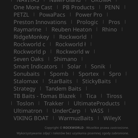
One More Cast
PB Products
PENN
|
|
|
PETZL
PowaPacs
Power Pro
|
|
|
Preston Innovations
Prologic
Pros
|
|
|
Raymarine
Reuben Heaton
Rhino
|
|
|
RidgeMonkey
Rockworld
|
|
Rockworld c
Rockworld ł
|
|
Rockworld p
Rockworld w
|
|
Seven Oaks
Shimano
|
|
Smart Indicators
Solar
Sonik
|
|
|
Sonubaits
Spomb
Sportex
Spro
|
|
|
|
Stalomax
StarBaits
StickyBaits
|
|
|
Strategy
Tandem Baits
|
|
TB Baits - Tomas Blazek
Tica
Tiross
|
|
Toslon
Trakker
UltimateProducts
|
|
|
|
Ultimatron
UnderCarp
VASS
|
|
|
VIKING BOAT
WarmuzBaits
WileyX
|
|
Copyright ©
ROCKWORLD
- Wszelkie prawa zastrzeżone.
Wykorzystywanie zdjęć i tekstów bez uzyskania pisemnej zgody zabronione.