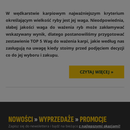
W wędkarstwie karpiowym najważniejszym kryterium
określającym wielkość ryby jest jej waga. Nieodpowiednia,
słabej jakości waga do ważenia ryb może zakłamywać
wskazywany wynik, dlatego postanowiliśmy przygotować
zestawienie TOP 5 Wag do ważenia karpi, jakie według nas
zasługują na uwagę kiedy stoimy przed podjęciem decyzji
co do jej wyboru i zakupu.
CZYTAJ WIĘCEJ »
NOWOŚCI
»
WYPRZEDAŻE
»
PROMOCJE
Zapisz się do newslettera i bądź na bieżąco
z najlepszymi okazjami!