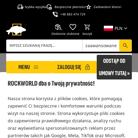
Szybka wysyłka
Bezpieczne płatności
Zadowoleni klienci
+48 883 474 729
PLN
śledzenie
ulubione
koszyk
zaawansowane
ODSTĄP OD
MENU
ZALOGUJ SIĘ
UMOWY TUTAJ »
ROCKWORLD dba o Twoją prywatność!
ROCKWORLD
waga-do-wazenia-ryb
Nasza strona korzysta z plików cookies, które pomagają
WAGA-DO-WAZENIA-RYB
zapewnić Ci bezpieczne i komfortowe warunki podczas
wizyt na naszej stronie. Strona wykorzystuje pliki cookies
do zapewnienia prawidłowego działania, analizy ruchu
BLOG
oraz wyświetlania spersonalizowanych reklam przez
partnerów takich jak Google, Meta, TikTok oraz Microsoft.