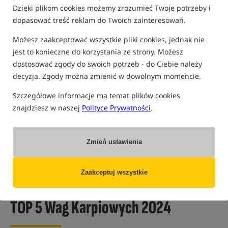
Dzięki plikom cookies możemy zrozumieć Twoje potrzeby i
dopasować treść reklam do Twoich zainteresowań.
Możesz zaakceptować wszystkie pliki cookies, jednak nie
jest to konieczne do korzystania ze strony. Możesz
dostosować zgody do swoich potrzeb - do Ciebie należy
decyzja. Zgody można zmienić w dowolnym momencie.
Szczegółowe informacje ma temat plików cookies
znajdziesz w naszej
Polityce Prywatności
.
Zmień ustawienia
07 LISTOPADA 2023 R. | ADAM SKRZYPEK
Zaakceptuj wszystkie
Rankingi i porównania
Maty, worki, wagi i bezpieczeństwo karpia
TOP 5 Wag Karpiowych 2024