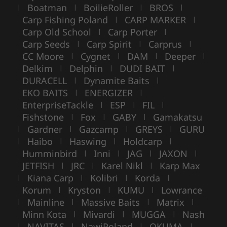
Boatman
BoilieRoller
BROS
|
|
|
|
Carp Fishing Poland
CARP MARKER
|
|
Carp Old School
Carp Porter
|
|
Carp Seeds
Carp Spirit
Carprus
|
|
|
CC Moore
Cygnet
DAM
Deeper
|
|
|
|
Delkim
Delphin
DUDI BAIT
|
|
|
DURACELL
Dynamite Baits
|
|
EKO BAITS
ENERGIZER
|
|
EnterpriseTackle
ESP
FIL
|
|
|
Fishstone
Fox
GABY
Gamakatsu
|
|
|
Gardner
Gazcamp
GREYS
GURU
|
|
|
|
Haibo
Haswing
Holdcarp
|
|
|
|
Humminbird
Inni
JAG
JAXON
|
|
|
|
JETFISH
JRC
Karel Nikl
Karp Max
|
|
|
Kiana Carp
Kolibri
Korda
|
|
|
|
Korum
Kryston
KUMU
Lowrance
|
|
|
Mainline
Massive Baits
Matrix
|
|
|
|
Minn Kota
Mivardi
MUGGA
Nash
|
|
|
NAVITAS
NawiPoland
OKUMA
|
|
|
|