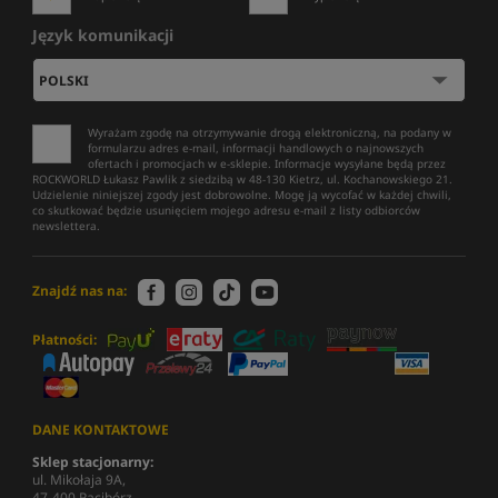
Język komunikacji
Wyrażam zgodę na otrzymywanie drogą elektroniczną, na podany w
formularzu adres e-mail, informacji handlowych o najnowszych
ofertach i promocjach w e-sklepie. Informacje wysyłane będą przez
ROCKWORLD Łukasz Pawlik z siedzibą w 48-130 Kietrz, ul. Kochanowskiego 21.
Udzielenie niniejszej zgody jest dobrowolne. Mogę ją wycofać w każdej chwili,
co skutkować będzie usunięciem mojego adresu e-mail z listy odbiorców
newslettera.
Znajdź nas na:
Płatności:
DANE KONTAKTOWE
Sklep stacjonarny:
ul. Mikołaja 9A,
47-400 Racibórz