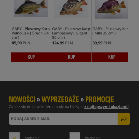
GABY - Pluszowy Karp
GABY - Pluszowy Karp
GABY - Pluszowy Karp
GAB
Pełnołuski ( Średni 64
Lampasowy ( Gigant
( Mini 35 cm )
Lam
cm )
80 cm )
cm 
85,99
PLN
124,99
PLN
39,99
PLN
39,
KUP
KUP
KUP
NOWOŚCI
»
WYPRZEDAŻE
»
PROMOCJE
Zapisz się do newslettera i bądź na bieżąco
z najlepszymi okazjami!
Zapisz się
Wypisz się