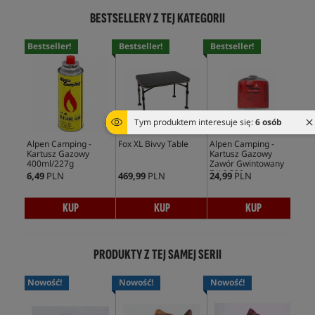
BESTSELLERY Z TEJ KATEGORII
Bestseller!
Bestseller!
Bestseller!
Bes
Tym produktem interesuje się:
6 osób
Alpen Camping -
Fox XL Bivvy Table
Alpen Camping -
Tra
Kartusz Gazowy
Kartusz Gazowy
Mar
400ml/227g
Zawór Gwintowany
7/16 500g
6,49
PLN
469,99
PLN
24,99
PLN
184
KUP
KUP
KUP
PRODUKTY Z TEJ SAMEJ SERII
Nowość!
Nowość!
Nowość!
No