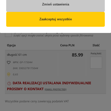
Zmień ustawienia
Zaakceptuj wszystkie
tylko produkty na
"naszym magazynie"
(część opcji mogła zostać ukryta przez wybrany sposób filtrowania)
Opcja
Cena PLN
Ilość
85.99
Podaj ilość:
długość 61 cm
MPN: GP-175044
EAN: 5905279175044
0,65
DATA REALIZACJI USTALANA INDYWIDUALNIE
PROSIMY O KONTAKT
[EMAIL PROTECTED]
Wszystkie podane ceny zawierają podatek VAT