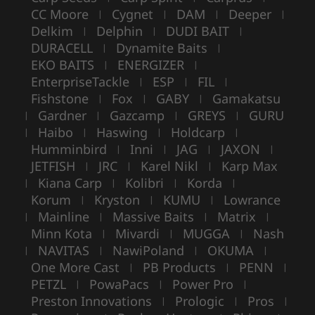
CC Moore
Cygnet
DAM
Deeper
|
|
|
|
Delkim
Delphin
DUDI BAIT
|
|
|
DURACELL
Dynamite Baits
|
|
EKO BAITS
ENERGIZER
|
|
EnterpriseTackle
ESP
FIL
|
|
|
Fishstone
Fox
GABY
Gamakatsu
|
|
|
Gardner
Gazcamp
GREYS
GURU
|
|
|
|
Haibo
Haswing
Holdcarp
|
|
|
|
Humminbird
Inni
JAG
JAXON
|
|
|
|
JETFISH
JRC
Karel Nikl
Karp Max
|
|
|
Kiana Carp
Kolibri
Korda
|
|
|
|
Korum
Kryston
KUMU
Lowrance
|
|
|
Mainline
Massive Baits
Matrix
|
|
|
|
Minn Kota
Mivardi
MUGGA
Nash
|
|
|
NAVITAS
NawiPoland
OKUMA
|
|
|
|
One More Cast
PB Products
PENN
|
|
|
PETZL
PowaPacs
Power Pro
|
|
|
Preston Innovations
Prologic
Pros
|
|
|