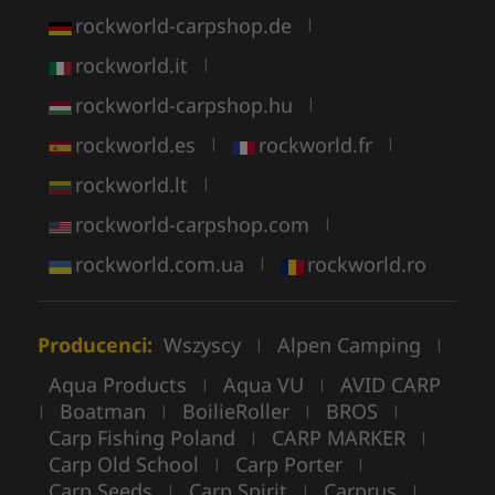
rockworld-carpshop.de
|
rockworld.it
|
rockworld-carpshop.hu
|
rockworld.es
rockworld.fr
|
|
rockworld.lt
|
rockworld-carpshop.com
|
rockworld.com.ua
rockworld.ro
|
Producenci:
Wszyscy
Alpen Camping
|
|
Aqua Products
Aqua VU
AVID CARP
|
|
Boatman
BoilieRoller
BROS
|
|
|
|
Carp Fishing Poland
CARP MARKER
|
|
Carp Old School
Carp Porter
|
|
Carp Seeds
Carp Spirit
Carprus
|
|
|