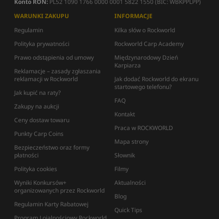
Konto RON:
PL52 1090 1766 0000 0001 5822 1550 (BIC: WBKPPLPP)
WARUNKI ZAKUPU
INFORMACJE
Regulamin
Kilka słów o Rockworld
Polityka prywatności
Rockworld Carp Academy
Prawo odstąpienia od umowy
Międzynarodowy Dzień
Karpiarza
Reklamacje – zasady zgłaszania
reklamacji w Rockworld
Jak dodać Rockworld do ekranu
startowego telefonu?
Jak kupić na raty?
FAQ
Zakupy na aukcji
Kontakt
Ceny dostaw towaru
Praca w ROCKWORLD
Punkty Carp Coins
Mapa strony
Bezpieczeństwo oraz formy
płatności
Słownik
Polityka cookies
Filmy
Wyniki Konkursów+
Aktualności
organizowanych przez Rockworld
Blog
Regulamin Karty Rabatowej
Quick Tips
Program Lojalnościowy Rockworld