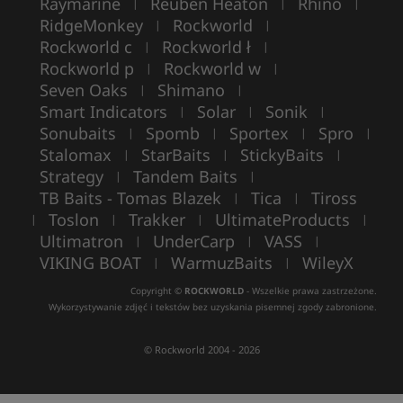
Raymarine
Reuben Heaton
Rhino
|
|
|
RidgeMonkey
Rockworld
|
|
Rockworld c
Rockworld ł
|
|
Rockworld p
Rockworld w
|
|
Seven Oaks
Shimano
|
|
Smart Indicators
Solar
Sonik
|
|
|
Sonubaits
Spomb
Sportex
Spro
|
|
|
|
Stalomax
StarBaits
StickyBaits
|
|
|
Strategy
Tandem Baits
|
|
TB Baits - Tomas Blazek
Tica
Tiross
|
|
Toslon
Trakker
UltimateProducts
|
|
|
|
Ultimatron
UnderCarp
VASS
|
|
|
VIKING BOAT
WarmuzBaits
WileyX
|
|
Copyright ©
ROCKWORLD
- Wszelkie prawa zastrzeżone.
Wykorzystywanie zdjęć i tekstów bez uzyskania pisemnej zgody zabronione.
© Rockworld 2004 - 2026