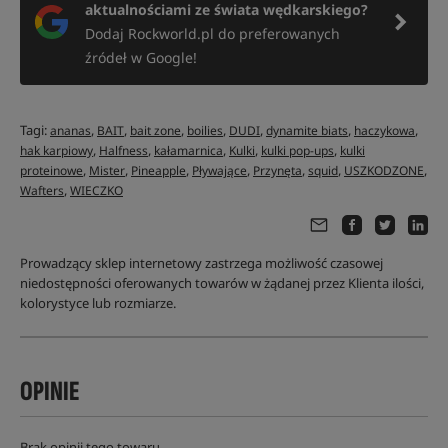
aktualnościami ze świata wędkarskiego?
Dodaj Rockworld.pl do preferowanych
źródeł w Google!
Tagi:
,
,
,
,
,
,
,
ananas
BAIT
bait zone
boilies
DUDI
dynamite biats
haczykowa
,
,
,
,
,
hak karpiowy
Halfness
kałamarnica
Kulki
kulki pop-ups
kulki
,
,
,
,
,
,
,
proteinowe
Mister
Pineapple
Pływające
Przynęta
squid
USZKODZONE
,
Wafters
WIECZKO
Prowadzący sklep internetowy zastrzega możliwość czasowej
niedostępności oferowanych towarów w żądanej przez Klienta ilości,
kolorystyce lub rozmiarze.
OPINIE
Brak opinii tego towaru.