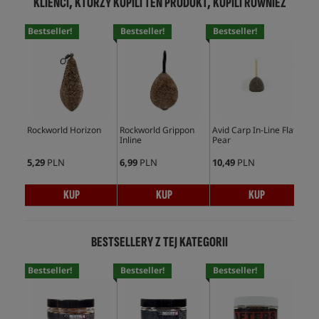
KLIENCI, KTÓRZY KUPILI TEN PRODUKT, KUPILI RÓWNIEŻ
Bestseller!
Bestseller!
Bestseller!
Rockworld Horizon
Rockworld Grippon
Avid Carp In-Line Flat
Inline
Pear
5,29
PLN
6,99
PLN
10,49
PLN
KUP
KUP
KUP
BESTSELLERY Z TEJ KATEGORII
Bestseller!
Bestseller!
Bestseller!
Bes