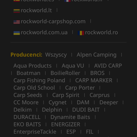
rockworld.lt
|
rockworld-carpshop.com
|
rockworld.com.ua
rockworld.ro
|
Producenci:
Wszyscy
Alpen Camping
|
|
Aqua Products
Aqua VU
AVID CARP
|
|
Boatman
BoilieRoller
BROS
|
|
|
|
Carp Fishing Poland
CARP MARKER
|
|
Carp Old School
Carp Porter
|
|
Carp Seeds
Carp Spirit
Carprus
|
|
|
CC Moore
Cygnet
DAM
Deeper
|
|
|
|
Delkim
Delphin
DUDI BAIT
|
|
|
DURACELL
Dynamite Baits
|
|
EKO BAITS
ENERGIZER
|
|
EnterpriseTackle
ESP
FIL
|
|
|