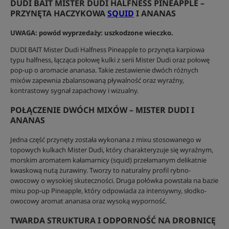
DUDI BAIT MISTER DUDI HALFNESS PINEAPPLE –
PRZYNĘTA HACZYKOWA
SQUID
I ANANAS
UWAGA: powód wyprzedaży: uszkodzone wieczko.
DUDI BAIT Mister Dudi Halfness Pineapple to przynęta karpiowa
typu halfness, łącząca połowę kulki z serii Mister Dudi oraz połowę
pop-up o aromacie ananasa. Takie zestawienie dwóch różnych
mixów zapewnia zbalansowaną pływalność oraz wyraźny,
kontrastowy sygnał zapachowy i wizualny.
POŁĄCZENIE DWÓCH MIXÓW – MISTER DUDI I
ANANAS
Jedna część przynęty została wykonana z mixu stosowanego w
topowych kulkach Mister Dudi, który charakteryzuje się wyraźnym,
morskim aromatem kałamarnicy (squid) przełamanym delikatnie
kwaskową nutą żurawiny. Tworzy to naturalny profil rybno-
owocowy o wysokiej skuteczności. Druga połówka powstała na bazie
mixu pop-up Pineapple, który odpowiada za intensywny, słodko-
owocowy aromat ananasa oraz wysoką wyporność.
TWARDA STRUKTURA I ODPORNOŚĆ NA DROBNICĘ