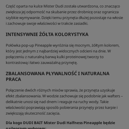
Część oparta na kulce Mister Dudi została utwardzona, co znacząco
zwiększa jej odporność na skubanie przez drobnicę oraz ogranicza
szybkie wymywanie. Dzięki temu przynęta dłużej pozostaje na włosie
i zachowuje swoje właściwości w trakcie zasiadki.
INTENSYWNIE ŻÓŁTA KOLORYSTYKA
Połówka pop-up Pineapple wyróżnia się mocnym, żółtym kolorem,
który jest jednym z najbardziej widocznych odcieni na dnie. W
połączeniu z naturalną barwą kulki proteinowej tworzy to
kontrastową i łatwo zauważalną przynętę.
ZBALANSOWANA PŁYWALNOŚĆ I NATURALNA
PRACA
Połączenie dwóch różnych mixów sprawia, że przynęta uzyskuje
efekt zbalansowania. W wodzie zachowuje się podobnie jak wafters –
delikatnie unosi się nad dnem i reaguje na ruchy wody. Takie
właściwości poprawiają sposób pobierania przynęty przez karpie i
zwiększają skuteczność zacięcia.
Dla kogo DUDI BAIT Mister Dudi Halfness Pineapple będzie
najlepszym wyborem: