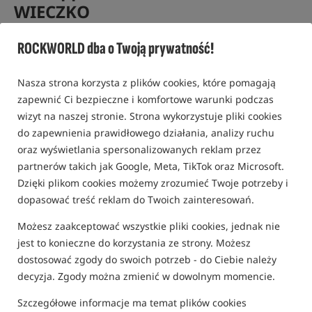
WIECZKO
Przynęta haczykowa DUDI BAIT Mister Dudi Pineapple
ROCKWORLD dba o Twoją prywatność!
Halfness /
DUDI BAIT
0,0
Nasza strona korzysta z plików cookies, które pomagają
0 opinii
zapewnić Ci bezpieczne i komfortowe warunki podczas
wizyt na naszej stronie. Strona wykorzystuje pliki cookies
Niepełnowartościowy
do zapewnienia prawidłowego działania, analizy ruchu
oraz wyświetlania spersonalizowanych reklam przez
partnerów takich jak Google, Meta, TikTok oraz Microsoft.
Dzięki plikom cookies możemy zrozumieć Twoje potrzeby i
dopasować treść reklam do Twoich zainteresowań.
Możesz zaakceptować wszystkie pliki cookies, jednak nie
jest to konieczne do korzystania ze strony. Możesz
dostosować zgody do swoich potrzeb - do Ciebie należy
decyzja. Zgody można zmienić w dowolnym momencie.
Szczegółowe informacje ma temat plików cookies