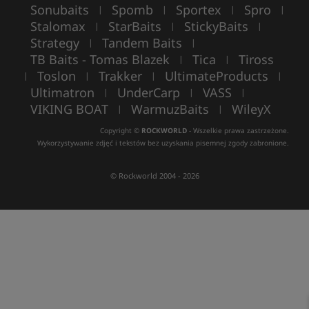
Sonubaits
Spomb
Sportex
Spro
|
|
|
|
Stalomax
StarBaits
StickyBaits
|
|
|
Strategy
Tandem Baits
|
|
TB Baits - Tomas Blazek
Tica
Tiross
|
|
Toslon
Trakker
UltimateProducts
|
|
|
|
Ultimatron
UnderCarp
VASS
|
|
|
VIKING BOAT
WarmuzBaits
WileyX
|
|
Copyright ©
ROCKWORLD
- Wszelkie prawa zastrzeżone.
Wykorzystywanie zdjęć i tekstów bez uzyskania pisemnej zgody zabronione.
© Rockworld 2004 - 2026