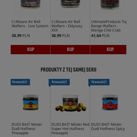
CcMoore Air Ball
CcMoore Air Ball
UltimateProducts Top
Ult
Wafters - Live System
Wafters - Odyssey
Range Wafters -
Waf
XXX
Mango Chili Crab
38,99
PLN
38,99
PLN
41,64
PLN
41,
KUP
KUP
KUP
PRODUKTY Z TEJ SAMEJ SERII
Nowość!
Nowość!
Nowość!
No
DUDI BAIT Mister
DUDI BAIT Mister Red
DUDI BAIT Mister
DUD
Dudi Halfness
Super Hot Halfness
Dudi Halfness Spicy
Squ
Pineapple
Pineapple
Hal