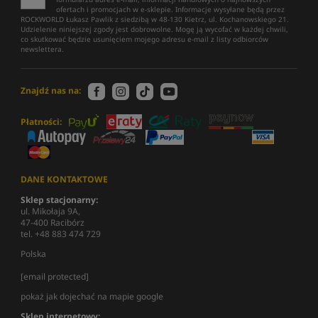
ofertach i promocjach w e-sklepie. Informacje wysyłane będą przez
ROCKWORLD Łukasz Pawlik z siedzibą w 48-130 Kietrz, ul. Kochanowskiego 21.
Udzielenie niniejszej zgody jest dobrowolne. Mogę ją wycofać w każdej chwili,
co skutkować będzie usunięciem mojego adresu e-mail z listy odbiorców
newslettera.
Znajdź nas na:
Płatności:
DANE KONTAKTOWE
Sklep stacjonarny:
ul. Mikołaja 9A,
47-400 Racibórz
tel. +48 883 474 729
Polska
[email protected]
pokaż jak dojechać na mapie google
Sklep internetowy: