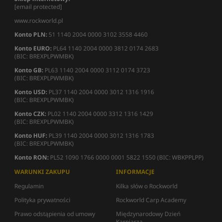
[email protected]
www.rockworld.pl
Konto PLN:
51 1140 2004 0000 3102 3558 4460
Konto EURO:
PL64 1140 2004 0000 3812 0174 2683
(BIC: BREXPLPWMBK)
Konto GB:
PL63 1140 2004 0000 3112 0174 3723
(BIC: BREXPLPWMBK)
Konto USD:
PL37 1140 2004 0000 3012 1316 1916
(BIC: BREXPLPWMBK)
Konto CZK:
PL02 1140 2004 0000 3312 1316 1429
(BIC: BREXPLPWMBK)
Konto HUF:
PL39 1140 2004 0000 3012 1316 1783
(BIC: BREXPLPWMBK)
Konto RON:
PL52 1090 1766 0000 0001 5822 1550 (BIC: WBKPPLPP)
WARUNKI ZAKUPU
INFORMACJE
Regulamin
Kilka słów o Rockworld
Polityka prywatności
Rockworld Carp Academy
Prawo odstąpienia od umowy
Międzynarodowy Dzień
Karpiarza