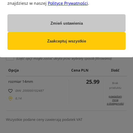
znajdziesz w naszej
Polityce Prywatności
.
Zmień ustawienia
Zaakceptuj wszystkie
tylko produkty na
"naszym magazynie"
(część opcji mogła zostać ukryta przez wybrany sposób filtrowania)
Opcja
Cena PLN
Ilość
25.99
rozmiar 14mm
Brak
produktu
EAN: 200000102487
powiadom
0,14
mnie
o dostępności
Wszystkie podane ceny zawierają podatek VAT