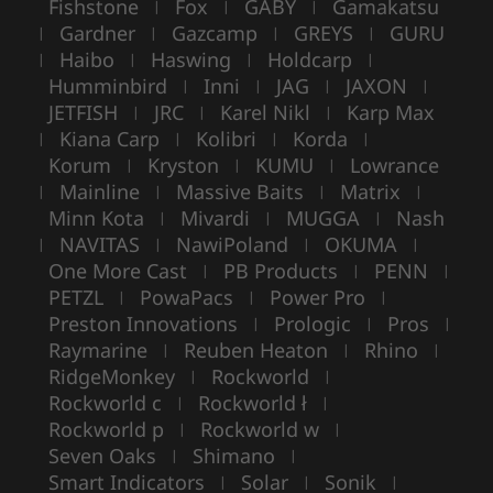
Fishstone
Fox
GABY
Gamakatsu
|
|
|
Gardner
Gazcamp
GREYS
GURU
|
|
|
|
Haibo
Haswing
Holdcarp
|
|
|
|
Humminbird
Inni
JAG
JAXON
|
|
|
|
JETFISH
JRC
Karel Nikl
Karp Max
|
|
|
Kiana Carp
Kolibri
Korda
|
|
|
|
Korum
Kryston
KUMU
Lowrance
|
|
|
Mainline
Massive Baits
Matrix
|
|
|
|
Minn Kota
Mivardi
MUGGA
Nash
|
|
|
NAVITAS
NawiPoland
OKUMA
|
|
|
|
One More Cast
PB Products
PENN
|
|
|
PETZL
PowaPacs
Power Pro
|
|
|
Preston Innovations
Prologic
Pros
|
|
|
Raymarine
Reuben Heaton
Rhino
|
|
|
RidgeMonkey
Rockworld
|
|
Rockworld c
Rockworld ł
|
|
Rockworld p
Rockworld w
|
|
Seven Oaks
Shimano
|
|
Smart Indicators
Solar
Sonik
|
|
|