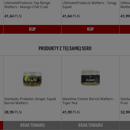
UltimateProducts Top Range
UltimateProducts Wafters - Tangy
Ultim
Wafters - Mango Chili Crab
Squid
Wafte
41,64
PLN
41,64
PLN
41,99
KUP
KUP
PRODUKTY Z TEJ SAMEJ SERII
Starbaits Probiotic Ginger Squid
Mainline Clones Barrel Wafters -
Starba
Barrel Wafters
Tiger Nut
Fruit
28,99
PLN
41,99
PLN
32,99
BRAK TOWARU
BRAK TOWARU