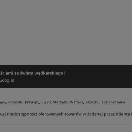
ościami ze świata wędkarskiego?
Google!
,
,
,
,
,
,
,
jące
Probiotic
Przynęty
Squid
Starbaits
Wafters
zapachu
zbalansowane
ej niedostępności oferowanych towarów w żądanej przez Klienta ilo