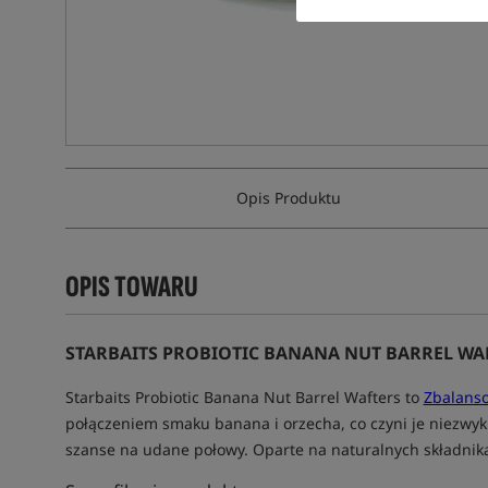
Opis Produktu
OPIS TOWARU
STARBAITS PROBIOTIC BANANA NUT BARREL WA
Starbaits Probiotic Banana Nut Barrel Wafters to
Zbalans
połączeniem smaku banana i orzecha, co czyni je niezwykle
szanse na udane połowy. Oparte na naturalnych składnikac