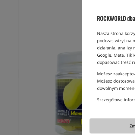
ROCKWORLD dba 
Nasza strona korzy
podczas wizyt na n
działania, analizy
Google, Meta, TikT
dopasować treść r
Możesz zaakceptowa
Możesz dostosować
dowolnym momenc
Szczegółowe infor
Zm