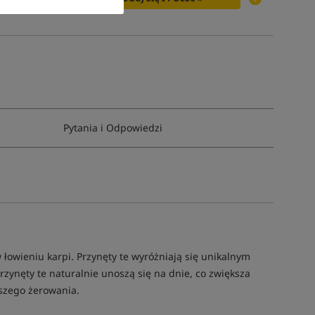
Pytania i Odpowiedzi
 łowieniu karpi. Przynęty te wyróżniają się unikalnym
rzynęty te naturalnie unoszą się na dnie, co zwiększa
tszego żerowania.