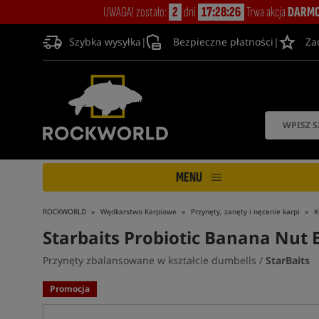
UWAGA! zostało:
2
dni
17:28:25
Trwa akcja
DARMO
Szybka wysyłka
|
Bezpieczne płatności
|
Za
MENU
ROCKWORLD
Wędkarstwo Karpiowe
Przynęty, zanęty i nęcenie karpi
K
Starbaits Probiotic Banana Nut 
Przynęty zbalansowane w kształcie dumbells /
StarBaits
Promocja