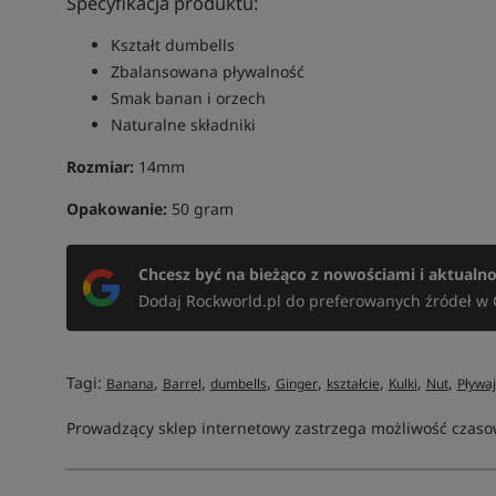
Specyfikacja produktu:
Kształt dumbells
Zbalansowana pływalność
Smak banan i orzech
Naturalne składniki
Rozmiar:
14mm
Opakowanie:
50 gram
Chcesz być na bieżąco z nowościami i aktualn
Dodaj Rockworld.pl do preferowanych źródeł w 
Tagi:
,
,
,
,
,
,
,
Banana
Barrel
dumbells
Ginger
kształcie
Kulki
Nut
Pływa
Prowadzący sklep internetowy zastrzega możliwość czasow