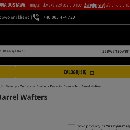
WA DOSTAWA.
Pamiętaj, aby skorzystać z promocji
Zaloguj się!
Warunki promocj
dowoleni klienci
|
+48 883 474 729
zaawansowan
ZALOGUJ SIĘ
ulki Pływające Wafters
Starbaits Probiotic Banana Nut Barrel Wafters
Barrel Wafters
tylko produkty na
"naszym mag