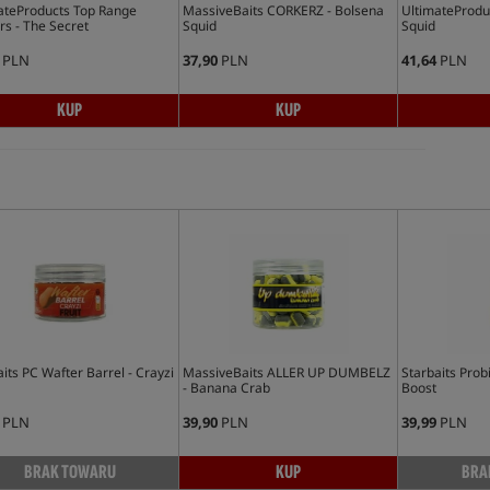
ateProducts Top Range
MassiveBaits CORKERZ - Bolsena
UltimateProdu
rs - The Secret
Squid
Squid
PLN
37,90
PLN
41,64
PLN
KUP
KUP
its PC Wafter Barrel - Crayzi
MassiveBaits ALLER UP DUMBELZ
Starbaits Prob
- Banana Crab
Boost
PLN
39,90
PLN
39,99
PLN
BRAK TOWARU
KUP
BRA