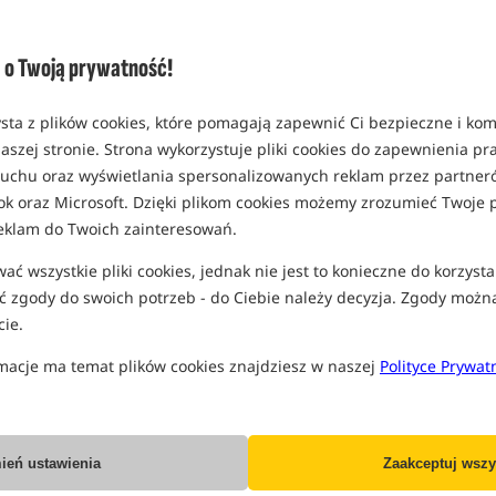
(część opcji mogła zostać ukryta prze
Opcja
Cena PLN
o Twoją prywatność!
rozmiar 14mm/50g
MPN: 44772
sta z plików cookies, które pomagają zapewnić Ci bezpieczne i ko
Koniec pro
EAN: 3297830447724
aszej stronie. Strona wykorzystuje pliki cookies do zapewnienia p
0,30
 ruchu oraz wyświetlania spersonalizowanych reklam przez partneró
ok oraz Microsoft. Dzięki plikom cookies możemy zrozumieć Twoje p
eklam do Twoich zainteresowań.
Wszystkie podane ceny zawierają pod
ć wszystkie pliki cookies, jednak nie jest to konieczne do korzysta
 zgody do swoich potrzeb - do Ciebie należy decyzja. Zgody możn
ie.
IN
macje ma temat plików cookies znajdziesz w naszej
Polityce Prywat
Producent:
StarBaits
Dostawa już od:
7.99 PLN
ień ustawienia
Zaakceptuj wszy
Poleć ten produkt znajomym: