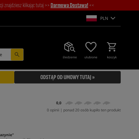
i znajdziesz klikając tutaj >>
Darmowa Dostawa!
<<
PLN
e
śledzenie
ulubione
koszyk
ODSTĄP OD UMOWY TUTAJ »
0,0
0 opinii | ponad 20 osób kupiło ten produkt
azynie"