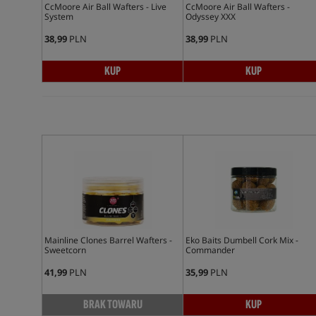
CcMoore Air Ball Wafters - Live
CcMoore Air Ball Wafters -
System
Odyssey XXX
38,99
PLN
38,99
PLN
KUP
KUP
Mainline Clones Barrel Wafters -
Eko Baits Dumbell Cork Mix -
Sweetcorn
Commander
41,99
PLN
35,99
PLN
BRAK TOWARU
KUP