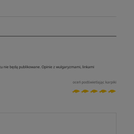
tu nie będą publikowane. Opinie z wulgaryzmami, linkami
oceń podświetlając karpiki
Tym produktem interesuje się:
11 osób