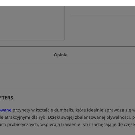
Opinie
FTERS
owane
przynęty w kształcie dumbells, które idealnie sprawdzą się w
 atrakcyjnymi dla ryb. Dzięki swojej zbalansowanej pływalności, p
h probiotycznych, wspierają trawienie ryb i zachęcają je do częs