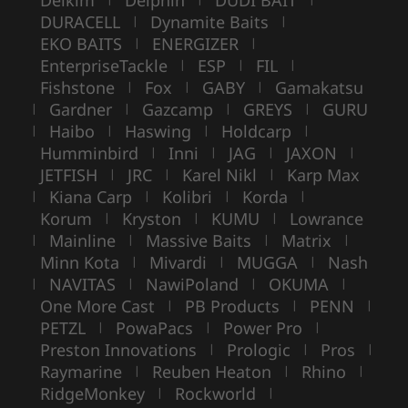
DURACELL
Dynamite Baits
|
|
EKO BAITS
ENERGIZER
|
|
EnterpriseTackle
ESP
FIL
|
|
|
Fishstone
Fox
GABY
Gamakatsu
|
|
|
Gardner
Gazcamp
GREYS
GURU
|
|
|
|
Haibo
Haswing
Holdcarp
|
|
|
|
Humminbird
Inni
JAG
JAXON
|
|
|
|
JETFISH
JRC
Karel Nikl
Karp Max
|
|
|
Kiana Carp
Kolibri
Korda
|
|
|
|
Korum
Kryston
KUMU
Lowrance
|
|
|
Mainline
Massive Baits
Matrix
|
|
|
|
Minn Kota
Mivardi
MUGGA
Nash
|
|
|
NAVITAS
NawiPoland
OKUMA
|
|
|
|
One More Cast
PB Products
PENN
|
|
|
PETZL
PowaPacs
Power Pro
|
|
|
Preston Innovations
Prologic
Pros
|
|
|
Raymarine
Reuben Heaton
Rhino
|
|
|
RidgeMonkey
Rockworld
|
|