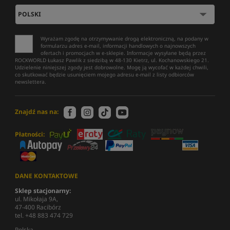
Wyrażam zgodę na otrzymywanie drogą elektroniczną, na podany w
formularzu adres e-mail, informacji handlowych o najnowszych
ofertach i promocjach w e-sklepie. Informacje wysyłane będą przez
ROCKWORLD Łukasz Pawlik z siedzibą w 48-130 Kietrz, ul. Kochanowskiego 21.
Udzielenie niniejszej zgody jest dobrowolne. Mogę ją wycofać w każdej chwili,
co skutkować będzie usunięciem mojego adresu e-mail z listy odbiorców
newslettera.
Znajdź nas na:
Płatności:
DANE KONTAKTOWE
Sklep stacjonarny:
ul. Mikołaja 9A,
47-400 Racibórz
tel. +48 883 474 729
Polska