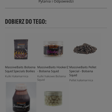
Pytania i Odpowiedzi
DOBIERZ DO TEGO:
MassiveBaits Bolsena
MassiveBaits HookerZ
MassiveBaits Pellet
Squid Specials Boilies
- Bolsena Squid
Special - Bolsena
Squid
Kulki Kałamarnica
Kulki hakowe Bolsena
Squid
Pellet kałamarnica