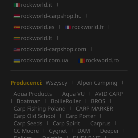
rockworld.it
|
rockworld-carpshop.hu
|
rockworld.es
rockworld.fr
|
|
rockworld.lt
|
rockworld-carpshop.com
|
rockworld.com.ua
rockworld.ro
|
Producenci:
Wszyscy
Alpen Camping
|
|
Aqua Products
Aqua VU
AVID CARP
|
|
Boatman
BoilieRoller
BROS
|
|
|
|
Carp Fishing Poland
CARP MARKER
|
|
Carp Old School
Carp Porter
|
|
Carp Seeds
Carp Spirit
Carprus
|
|
|
CC Moore
Cygnet
DAM
Deeper
|
|
|
|
Delkim
Delphin
DUDI BAIT
|
|
|