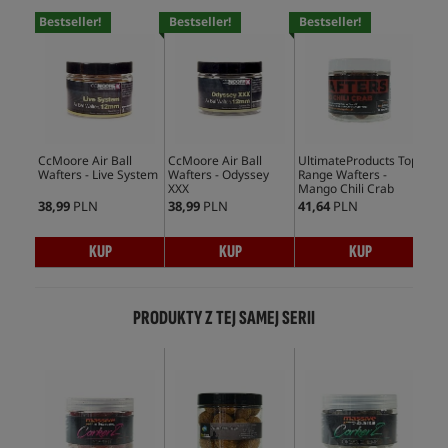
Bestseller!
Bestseller!
Bestseller!
Bes
CcMoore Air Ball
CcMoore Air Ball
UltimateProducts Top
Ult
Wafters - Live System
Wafters - Odyssey
Range Wafters -
Waf
XXX
Mango Chili Crab
38,99
PLN
38,99
PLN
41,64
PLN
41,
KUP
KUP
KUP
PRODUKTY Z TEJ SAMEJ SERII