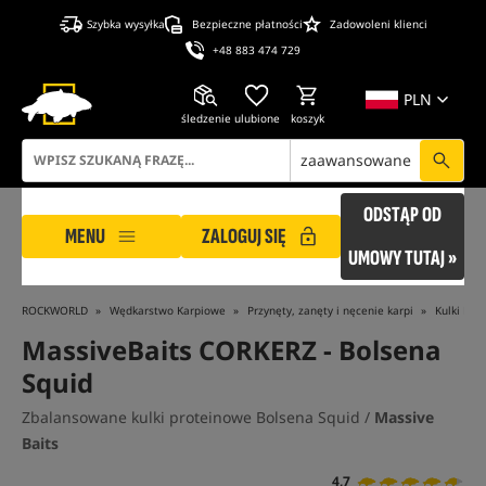
Szybka wysyłka
Bezpieczne płatności
Zadowoleni klienci
+48 883 474 729
PLN
śledzenie
ulubione
koszyk
zaawansowane
ODSTĄP OD
MENU
ZALOGUJ SIĘ
UMOWY TUTAJ »
ROCKWORLD
Wędkarstwo Karpiowe
Przynęty, zanęty i nęcenie karpi
Kulki Pły
MassiveBaits CORKERZ - Bolsena
Squid
Zbalansowane kulki proteinowe Bolsena Squid /
Massive
Baits
4,7