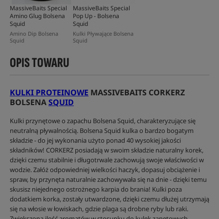
MassiveBaits Special
MassiveBaits Special
Amino Glug Bolsena
Pop Up - Bolsena
Squid
Squid
Amino Dip Bolsena
Kulki Pływające Bolsena
Squid
Squid
OPIS TOWARU
KULKI PROTEINOWE
MASSIVEBAITS CORKERZ
BOLSENA
SQUID
Kulki przynętowe o zapachu Bolsena Squid, charakteryzujące się
neutralną pływalnością. Bolsena Squid kulka o bardzo bogatym
składzie - do jej wykonania użyto ponad 40 wysokiej jakości
składników! CORKERZ posiadają w swoim składzie naturalny korek,
dzięki czemu stabilnie i długotrwale zachowują swoje właściwości w
wodzie. Załóż odpowiedniej wielkości haczyk, dopasuj obciążenie i
spraw, by przynęta naturalnie zachowywała się na dnie - dzięki temu
skusisz niejednego ostrożnego karpia do brania! Kulki poza
dodatkiem korka, zostały utwardzone, dzięki czemu dłużej utrzymają
się na włosie w łowiskach, gdzie plaga są drobne ryby lub raki.
Zwiększona ilość aromatów w stosunku do kulek zanętowych,