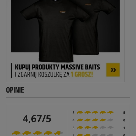
OPINIE
5
5
4,67/5
4
0
3
1
2
0