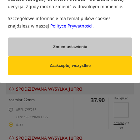
decyzja. Zgody można zmienić w dowolnym momencie.
Szczegółowe informacje ma temat plików cookies
tylko produkty na
"naszym magazynie"
znajdziesz w naszej
Polityce Prywatności
.
(część opcji mogła zostać ukryta przez wybrany sposób filtrowania)
Opcja
Cena PLN
Ilość
Zmień ustawienia
37.90
Podaj ilość:
rozmiar 18mm
MPN: CHK001
Zaakceptuj wszystkie
EAN: 5901912669000
dostępny
: 4
0,33
szt.
SPODZIEWANA WYSYŁKA
JUTRO
37.90
Podaj ilość:
rozmiar 22mm
MPN: CHK011
EAN: 5907196811555
dostępny
: 3
0,33
szt.
SPODZIEWANA WYSYŁKA
JUTRO