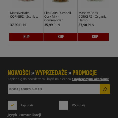
MassiveBaits
Eko Baits Dumbell
MassiveBaits
Mas
CORKERZ - Scarlett
Cork Mix -
CORKERZ - Organic
COR
Commander
Hemp
Cr
37,90
PLN
35,99
PLN
37,90
PLN
37,
KUP
KUP
KUP
NOWOŚCI
»
WYPRZEDAŻE
»
PROMOCJE
Zapisz się do newslettera i bądź na bieżąco
z najlepszymi okazjami!
Zapisz się
Wypisz się
Język komunikacji