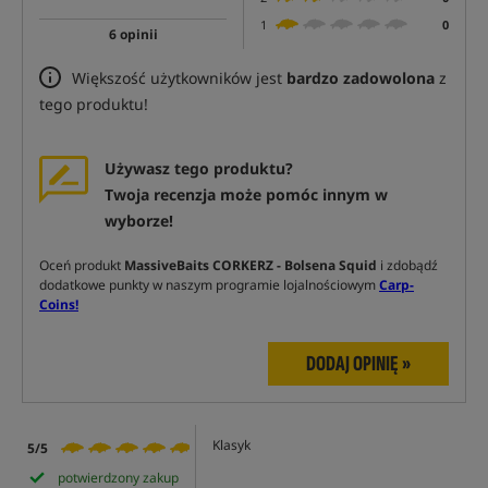
1
0
6 opinii
Większość użytkowników jest
bardzo zadowolona
z
tego produktu!
Używasz tego produktu?
Twoja recenzja może pomóc innym w
wyborze!
Oceń produkt
MassiveBaits CORKERZ - Bolsena Squid
i zdobądź
dodatkowe punkty w naszym programie lojalnościowym
Carp-
Coins!
DODAJ OPINIĘ »
Klasyk
5/5
potwierdzony zakup