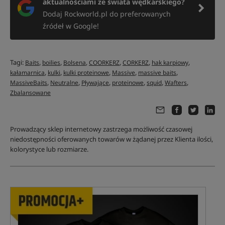
aktualnościami ze świata wędkarskiego?
Dodaj Rockworld.pl do preferowanych
źródeł w Google!
Tagi:
,
,
,
,
,
,
Baits
boilies
Bolsena
COORKERZ
CORKERZ
hak karpiowy
,
,
,
,
,
kałamarnica
kulki
kulki proteinowe
Massive
massive baits
,
,
,
,
,
,
MassiveBaits
Neutralne
Pływające
proteinowe
squid
Wafters
Zbalansowane
Prowadzący sklep internetowy zastrzega możliwość czasowej
niedostępności oferowanych towarów w żądanej przez Klienta ilości,
kolorystyce lub rozmiarze.