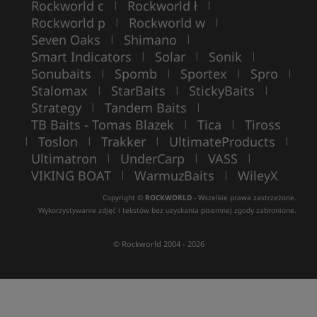
Rockworld c
Rockworld ł
|
|
Rockworld p
Rockworld w
|
|
Seven Oaks
Shimano
|
|
Smart Indicators
Solar
Sonik
|
|
|
Sonubaits
Spomb
Sportex
Spro
|
|
|
|
Stalomax
StarBaits
StickyBaits
|
|
|
Strategy
Tandem Baits
|
|
TB Baits - Tomas Blazek
Tica
Tiross
|
|
Toslon
Trakker
UltimateProducts
|
|
|
|
Ultimatron
UnderCarp
VASS
|
|
|
VIKING BOAT
WarmuzBaits
WileyX
|
|
Copyright ©
ROCKWORLD
- Wszelkie prawa zastrzeżone.
Wykorzystywanie zdjęć i tekstów bez uzyskania pisemnej zgody zabronione.
© Rockworld 2004 - 2026