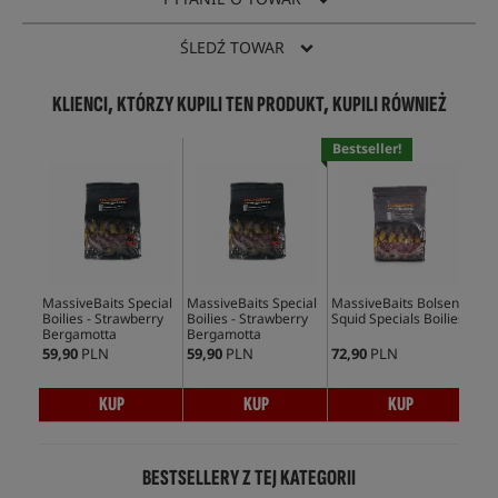
ŚLEDŹ TOWAR
KLIENCI, KTÓRZY KUPILI TEN PRODUKT, KUPILI RÓWNIEŻ
Bestseller!
Bes
MassiveBaits Special
MassiveBaits Special
MassiveBaits Bolsena
Mas
Boilies - Strawberry
Boilies - Strawberry
Squid Specials Boilies
Squ
Bergamotta
Bergamotta
59,90
PLN
59,90
PLN
72,90
PLN
72,
KUP
KUP
KUP
BESTSELLERY Z TEJ KATEGORII