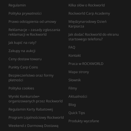
Regulamin
Kilka słów o Rockworld
Polityka prywatności
Rockworld Carp Academy
Prawo odstąpienia od umowy
Międzynarodowy Dzień
Karpiarza
Reklamacje – zasady zgłaszania
reklamacji w Rockworld
Jak dodać Rockworld do ekranu
startowego telefonu?
Jak kupić na raty?
FAQ
Zakupy na aukcji
Kontakt
Ceny dostaw towaru
Praca w ROCKWORLD
Punkty Carp Coins
Mapa strony
Bezpieczeństwo oraz formy
płatności
Słownik
Polityka cookies
Filmy
Wyniki Konkursów+
Aktualności
organizowanych przez Rockworld
Blog
Regulamin Karty Rabatowej
Quick Tips
Program Lojalnościowy Rockworld
Produkty wycofane
Weekend z Darmową Dostawą