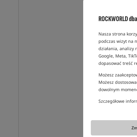
ROCKWORLD dba 
Nasza strona korzy
podczas wizyt na n
działania, analizy
Google, Meta, TikT
dopasować treść r
Możesz zaakceptowa
Możesz dostosować
dowolnym momenc
Szczegółowe infor
Zm