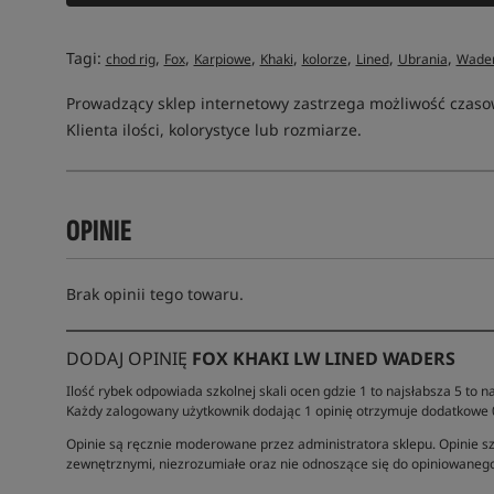
Tagi:
,
,
,
,
,
,
,
chod rig
Fox
Karpiowe
Khaki
kolorze
Lined
Ubrania
Wade
Prowadzący sklep internetowy zastrzega możliwość czas
Klienta ilości, kolorystyce lub rozmiarze.
OPINIE
Brak opinii tego towaru.
DODAJ OPINIĘ
FOX KHAKI LW LINED WADERS
Ilość rybek odpowiada szkolnej skali ocen gdzie 1 to najsłabsza 5 to na
Każdy zalogowany użytkownik dodając 1 opinię otrzymuje dodatkowe
Opinie są ręcznie moderowane przez administratora sklepu. Opinie sz
zewnętrznymi, niezrozumiałe oraz nie odnoszące się do opiniowanego