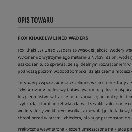
OPIS TOWARU
FOX KHAKI LW LINED WADERS
Fox Khaki LW Lined Waders to wysokiej jakości wodery węd
Wykonane z wytrzymałego materiału Nylon Taslon, wodery
uszkodzenia, co sprawia, że są idealnym rozwiązaniem w
podnoszą poziom wodoodporności, dzięki czemu możesz ł
Te wodery wyposażone są w solidne, wzmocnione buty z PV
Teksturowane podeszwy butów gwarantują doskonałą przy
bezpieczeństwo w trakcie poruszania się po mokrych i bło
szybkozłączkami umożliwiają łatwe i szybkie zakładanie 
wodery do sylwetki użytkownika, zapewniając dodatkowy k
chroni przed wiatrem i chłodem, blokując przedostanie si
Praktyczna wewnętrzna kieszeń umieszczona na klatce pi