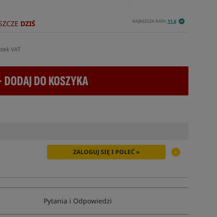
NAJNIŻSZA RATA:
11.6
SZCZE
DZIŚ
atek VAT
+ DODAJ DO KOSZYKA
ZALOGUJ SIĘ I POLEĆ »
Pytania i Odpowiedzi