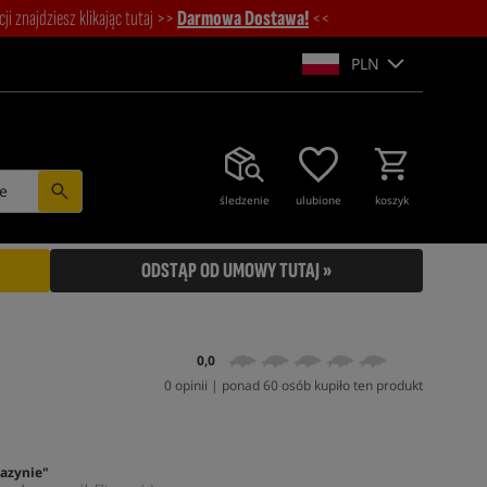
i znajdziesz klikając tutaj >>
Darmowa Dostawa!
<<
PLN
e
śledzenie
ulubione
koszyk
ODSTĄP OD UMOWY TUTAJ »
0,0
0 opinii | ponad 60 osób kupiło ten produkt
azynie"