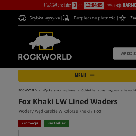
UWAGA! zostało:
3
dni
13:04:04
Trwa akcja
DARMO
Szybka wysyłka
|
Bezpieczne płatności
|
Za
MENU
ROCKWORLD
Wędkarstwo Karpiowe
Odzież karpiowa i wyposażenie osobi
Fox Khaki LW Lined Waders
Wodery wędkarskie w kolorze khaki /
Fox
Promocja
Bestseller!