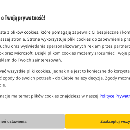
(część opcji mogła zostać ukryta prze
Opcja
Cena PLN
o Twoją prywatność!
rozmiar 41 (UK7)
MPN: CFW180
sta z plików cookies, które pomagają zapewnić Ci bezpieczne i ko
Koniec pro
EAN: 5056212198160
aszej stronie. Strona wykorzystuje pliki cookies do zapewnienia p
2,77
 ruchu oraz wyświetlania spersonalizowanych reklam przez partneró
ok oraz Microsoft. Dzięki plikom cookies możemy zrozumieć Twoje p
SPODZIEWANA WYSYŁKA JE
eklam do Twoich zainteresowań.
rozmiar 42 (UK8)
ć wszystkie pliki cookies, jednak nie jest to konieczne do korzysta
MPN: CFW181
 zgody do swoich potrzeb - do Ciebie należy decyzja. Zgody możn
Koniec pro
EAN: 5056212198177
ie.
2,77
macje ma temat plików cookies znajdziesz w naszej
Polityce Prywat
MOŻLIWA WYSYŁKA:
OD 2 
rozmiar 43 (UK9)
MPN: CFW182
ień ustawienia
Zaakceptuj wszy
Koniec pro
EAN: 5056212198184