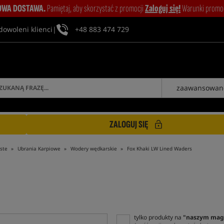
WA DOSTAWA.
Pamiętaj, aby skorzystać z promocji
Zaloguj się!
Warunki promocj
dowoleni klienci
|
+48 883 474 729
zaawansowan
ZALOGUJ SIĘ
ste
Ubrania Karpiowe
Wodery wędkarskie
Fox Khaki LW Lined Waders
tylko produkty na
"naszym mag