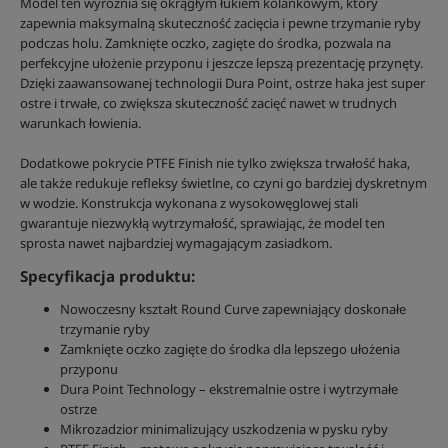
Model ten wyróżnia się okrągłym łukiem kolankowym, który
zapewnia maksymalną skuteczność zacięcia i pewne trzymanie ryby
podczas holu. Zamknięte oczko, zagięte do środka, pozwala na
perfekcyjne ułożenie przyponu i jeszcze lepszą prezentację przynęty.
Dzięki zaawansowanej technologii Dura Point, ostrze haka jest super
ostre i trwałe, co zwiększa skuteczność zacięć nawet w trudnych
warunkach łowienia.
Dodatkowe pokrycie PTFE Finish nie tylko zwiększa trwałość haka,
ale także redukuje refleksy świetlne, co czyni go bardziej dyskretnym
w wodzie. Konstrukcja wykonana z wysokowęglowej stali
gwarantuje niezwykłą wytrzymałość, sprawiając, że model ten
sprosta nawet najbardziej wymagającym zasiadkom.
Specyfikacja produktu:
Nowoczesny kształt Round Curve zapewniający doskonałe
trzymanie ryby
Zamknięte oczko zagięte do środka dla lepszego ułożenia
przyponu
Dura Point Technology – ekstremalnie ostre i wytrzymałe
ostrze
Mikrozadzior minimalizujący uszkodzenia w pysku ryby