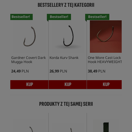
BESTSELLERY Z TEJ KATEGORII
Bestseller!
Bestseller!
Bestseller!
Bes
Gardner Covert Dark
Korda Kurv Shank
One More Cast Lock
Kor
Mugga Hook
Hook HEAVYWEIGHT
Ho
24,49
PLN
26,99
PLN
38,49
PLN
28,
KUP
KUP
KUP
PRODUKTY Z TEJ SAMEJ SERII