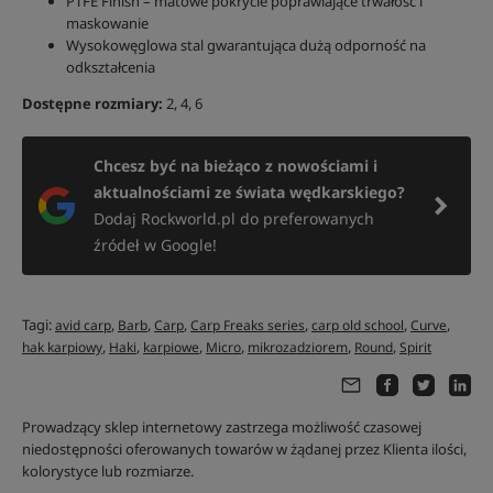
PTFE Finish – matowe pokrycie poprawiające trwałość i
maskowanie
Wysokowęglowa stal gwarantująca dużą odporność na
odkształcenia
Dostępne rozmiary:
2, 4, 6
Chcesz być na bieżąco z nowościami i
aktualnościami ze świata wędkarskiego?
Dodaj Rockworld.pl do preferowanych
źródeł w Google!
Tagi:
,
,
,
,
,
,
avid carp
Barb
Carp
Carp Freaks series
carp old school
Curve
,
,
,
,
,
,
hak karpiowy
Haki
karpiowe
Micro
mikrozadziorem
Round
Spirit
Prowadzący sklep internetowy zastrzega możliwość czasowej
niedostępności oferowanych towarów w żądanej przez Klienta ilości,
kolorystyce lub rozmiarze.