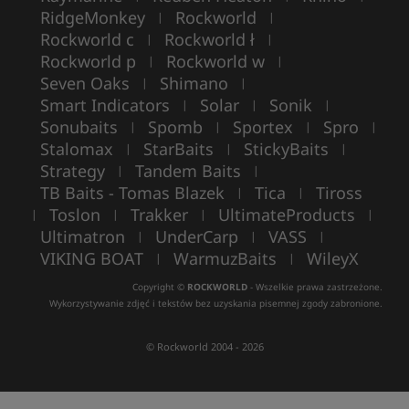
RidgeMonkey
Rockworld
|
|
Rockworld c
Rockworld ł
|
|
Rockworld p
Rockworld w
|
|
Seven Oaks
Shimano
|
|
Smart Indicators
Solar
Sonik
|
|
|
Sonubaits
Spomb
Sportex
Spro
|
|
|
|
Stalomax
StarBaits
StickyBaits
|
|
|
Strategy
Tandem Baits
|
|
TB Baits - Tomas Blazek
Tica
Tiross
|
|
Toslon
Trakker
UltimateProducts
|
|
|
|
Ultimatron
UnderCarp
VASS
|
|
|
VIKING BOAT
WarmuzBaits
WileyX
|
|
Copyright ©
ROCKWORLD
- Wszelkie prawa zastrzeżone.
Wykorzystywanie zdjęć i tekstów bez uzyskania pisemnej zgody zabronione.
© Rockworld 2004 - 2026