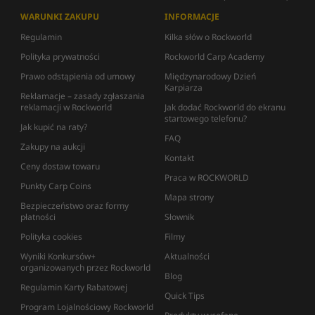
WARUNKI ZAKUPU
INFORMACJE
Regulamin
Kilka słów o Rockworld
Polityka prywatności
Rockworld Carp Academy
Prawo odstąpienia od umowy
Międzynarodowy Dzień
Karpiarza
Reklamacje – zasady zgłaszania
reklamacji w Rockworld
Jak dodać Rockworld do ekranu
startowego telefonu?
Jak kupić na raty?
FAQ
Zakupy na aukcji
Kontakt
Ceny dostaw towaru
Praca w ROCKWORLD
Punkty Carp Coins
Mapa strony
Bezpieczeństwo oraz formy
płatności
Słownik
Polityka cookies
Filmy
Wyniki Konkursów+
Aktualności
organizowanych przez Rockworld
Blog
Regulamin Karty Rabatowej
Quick Tips
Program Lojalnościowy Rockworld