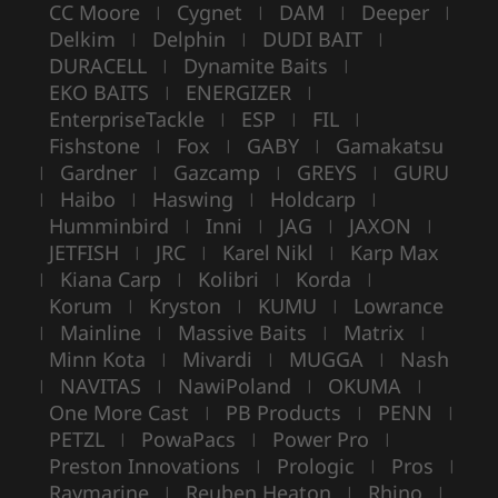
CC Moore
Cygnet
DAM
Deeper
|
|
|
|
Delkim
Delphin
DUDI BAIT
|
|
|
DURACELL
Dynamite Baits
|
|
EKO BAITS
ENERGIZER
|
|
EnterpriseTackle
ESP
FIL
|
|
|
Fishstone
Fox
GABY
Gamakatsu
|
|
|
Gardner
Gazcamp
GREYS
GURU
|
|
|
|
Haibo
Haswing
Holdcarp
|
|
|
|
Humminbird
Inni
JAG
JAXON
|
|
|
|
JETFISH
JRC
Karel Nikl
Karp Max
|
|
|
Kiana Carp
Kolibri
Korda
|
|
|
|
Korum
Kryston
KUMU
Lowrance
|
|
|
Mainline
Massive Baits
Matrix
|
|
|
|
Minn Kota
Mivardi
MUGGA
Nash
|
|
|
NAVITAS
NawiPoland
OKUMA
|
|
|
|
One More Cast
PB Products
PENN
|
|
|
PETZL
PowaPacs
Power Pro
|
|
|
Preston Innovations
Prologic
Pros
|
|
|
Raymarine
Reuben Heaton
Rhino
|
|
|