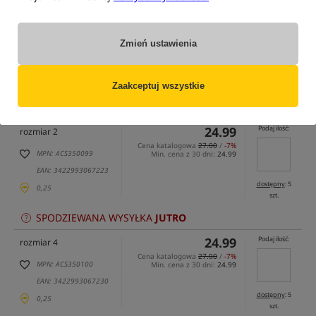
Zmień ustawienia
tylko produkty na
"naszym magazynie"
(część opcji mogła zostać ukryta przez wybrany sposób filtrowania)
Zaakceptuj wszystkie
Opcja
Cena PLN
Ilość
24.99
Podaj ilość:
rozmiar 2
Cena katalogowa
27.00
/
-7%
MPN: ACS350099
Min. cena z 30 dni:
24.99
EAN: 3422993067223
dostępny
: 5
0,25
szt.
SPODZIEWANA WYSYŁKA
JUTRO
24.99
Podaj ilość:
rozmiar 4
Cena katalogowa
27.00
/
-7%
MPN: ACS350100
Min. cena z 30 dni:
24.99
EAN: 3422993067230
dostępny
: 5
0,25
szt.