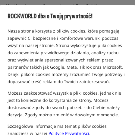
Haki karpiowe z mikrozadziorem /
Carp Spirit
ROCKWORLD dba o Twoją prywatność!
0,0
0 opinii | ponad 20 osób kupiło ten produkt
Nasza strona korzysta z plików cookies, które pomagają
zapewnić Ci bezpieczne i komfortowe warunki podczas
wizyt na naszej stronie. Strona wykorzystuje pliki cookies
do zapewnienia prawidłowego działania, analizy ruchu
oraz wyświetlania spersonalizowanych reklam przez
partnerów takich jak Google, Meta, TikTok oraz Microsoft.
Dzięki plikom cookies możemy zrozumieć Twoje potrzeby i
dopasować treść reklam do Twoich zainteresowań.
Możesz zaakceptować wszystkie pliki cookies, jednak nie
jest to konieczne do korzystania ze strony. Możesz
dostosować zgody do swoich potrzeb - do Ciebie należy
decyzja. Zgody można zmienić w dowolnym momencie.
Szczegółowe informacje ma temat plików cookies
znajdziesz w naszej
Polityce Prywatności
.