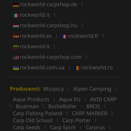
rockworld-carpshop.de
|
rockworld.it
|
rockworld-carpshop.hu
|
rockworld.es
rockworld.fr
|
|
rockworld.lt
|
rockworld-carpshop.com
|
rockworld.com.ua
rockworld.ro
|
Producenci:
Wszyscy
Alpen Camping
|
|
Aqua Products
Aqua VU
AVID CARP
|
|
Boatman
BoilieRoller
BROS
|
|
|
|
Carp Fishing Poland
CARP MARKER
|
|
Carp Old School
Carp Porter
|
|
Carp Seeds
Carp Spirit
Carprus
|
|
|