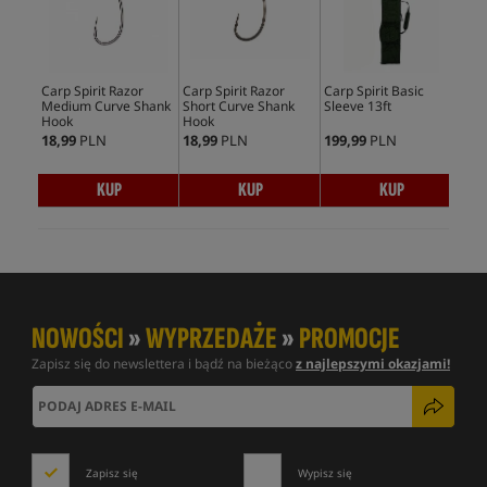
Carp Spirit Razor
Carp Spirit Razor
Carp Spirit Basic
Avi
Medium Curve Shank
Short Curve Shank
Sleeve 13ft
Cur
Hook
Hook
18,99
PLN
18,99
PLN
199,99
PLN
22,
KUP
KUP
KUP
NOWOŚCI
»
WYPRZEDAŻE
»
PROMOCJE
Zapisz się do newslettera i bądź na bieżąco
z najlepszymi okazjami!
Zapisz się
Wypisz się