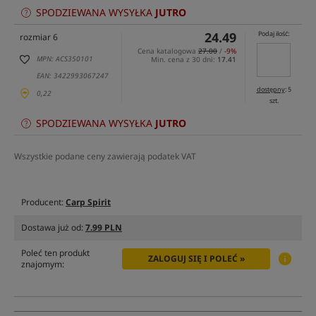
SPODZIEWANA WYSYŁKA
JUTRO
24.49
Podaj ilość:
rozmiar 6
Cena katalogowa
27.00
/
-9%
MPN: ACS350101
Min. cena z 30 dni:
17.41
EAN: 3422993067247
dostępny
: 5
0,22
szt.
SPODZIEWANA WYSYŁKA
JUTRO
Wszystkie podane ceny zawierają podatek VAT
Producent:
Carp Spirit
Dostawa już od:
7.99 PLN
Poleć ten produkt
ZALOGUJ SIĘ I POLEĆ »
znajomym: