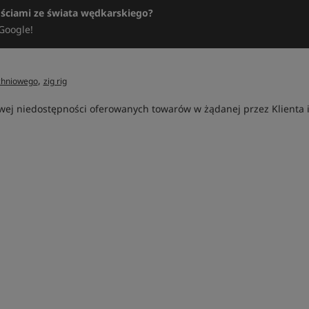
ościami ze świata wędkarskiego?
Google!
,
chniowego
zig rig
ej niedostępności oferowanych towarów w żądanej przez Klienta ilo