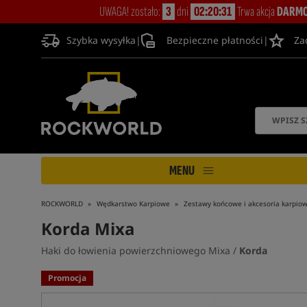
UWAGA! zostało:
3
dni
02:20:30
Trwa akcja
DARMO
Szybka wysyłka
|
Bezpieczne płatności
|
Za
MENU
ROCKWORLD
Wędkarstwo Karpiowe
Zestawy końcowe i akcesoria karpio
Korda Mixa
Haki do łowienia powierzchniowego Mixa /
Korda
Promocja