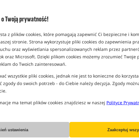
(część opcji mogła zostać ukryta prze
Opcja
Cena PLN
o Twoją prywatność!
rozmiar 6
MPN: KMH6
sta z plików cookies, które pomagają zapewnić Ci bezpieczne i ko
Koniec pro
EAN: 5060062113457
aszej stronie. Strona wykorzystuje pliki cookies do zapewnienia p
0,27
 ruchu oraz wyświetlania spersonalizowanych reklam przez partneró
ok oraz Microsoft. Dzięki plikom cookies możemy zrozumieć Twoje p
rozmiar 8
eklam do Twoich zainteresowań.
MPN: KMH8
ć wszystkie pliki cookies, jednak nie jest to konieczne do korzysta
Koniec pro
EAN: 5060062113464
 zgody do swoich potrzeb - do Ciebie należy decyzja. Zgody możn
0,27
ie.
W
SPODZIEWANA WYSYŁKA
macje ma temat plików cookies znajdziesz w naszej
Polityce Prywat
rozmiar 10
MPN: KMH10
Koniec pro
EAN: 5060062113471
ień ustawienia
Zaakceptuj wszy
0,27