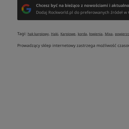
Chcesz być na bieżąco z nowościami i aktualn
Dodaj Rockworld.pl do preferowanych źródeł w 
Tagi:
,
,
,
,
,
,
hak karpiowy
Haki
Karpiowe
korda
łowienia
Mixa
powierz
Prowadzący sklep internetowy zastrzega możliwość czasow