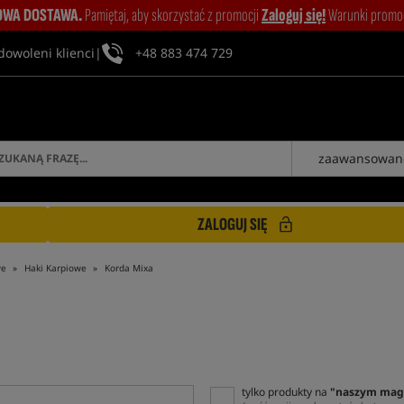
WA DOSTAWA.
Pamiętaj, aby skorzystać z promocji
Zaloguj się!
Warunki promocj
dowoleni klienci
|
+48 883 474 729
zaawansowan
ZALOGUJ SIĘ
we
Haki Karpiowe
Korda Mixa
tylko produkty na
"naszym mag