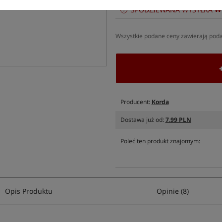
W
SPODZIEWANA WYSYŁKA
Wszystkie podane ceny zawierają pod
Producent:
Korda
Dostawa już od:
7.99 PLN
Poleć ten produkt znajomym:
Opis Produktu
Opinie (8)