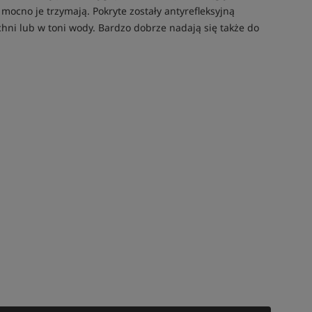
mocno je trzymają. Pokryte zostały antyrefleksyjną
chni lub w toni wody. Bardzo dobrze nadają się także do
Tym produktem interesuje się:
10 osób