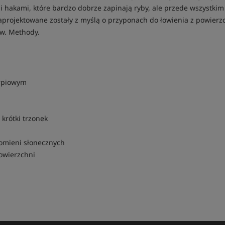
i hakami, które bardzo dobrze zapinają ryby, ale przede wszystkim 
zaprojektowane zostały z myślą o przyponach do łowienia z powierz
zw. Methody.
arpiowym
 krótki trzonek
promieni słonecznych
powierzchni