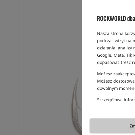
ROCKWORLD dba 
Nasza strona korzy
podczas wizyt na n
działania, analizy
Google, Meta, TikT
dopasować treść r
Możesz zaakceptowa
Możesz dostosować
dowolnym momenc
Szczegółowe infor
Zm