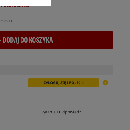
 PONIEDZIAŁEK
atek VAT
+ DODAJ DO KOSZYKA
ZALOGUJ SIĘ I POLEĆ »
Pytania i Odpowiedzi