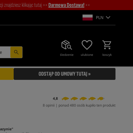
i znajdziesz klikając tutaj >>
Darmowa Dostawa!
<<
PLN
e
śledzenie
ulubione
koszyk
ODSTĄP OD UMOWY TUTAJ »
4,8
8 opinii | ponad 480 osób kupiło ten produkt
azynie"