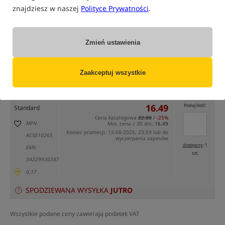
znajdziesz w naszej
Polityce Prywatności
.
Zmień ustawienia
tylko produkty na
"naszym magazynie"
(część opcji mogła zostać ukryta przez wybrany sposób filtrowania)
Zaakceptuj wszystkie
Opcja
Cena PLN
Ilość
16.49
Podaj ilość:
Standard
Cena katalogowa
22.00
/
-25%
MPN:
Min. cena z 30 dni:
16.49
Koniec promocji: 13-08-2026, 23:59 lub do
ACS010265
wyczerpania zapasów
dostępny
: 1
EAN:
szt.
3422993038735
0,17
SPODZIEWANA WYSYŁKA
JUTRO
Wszystkie podane ceny zawierają podatek VAT