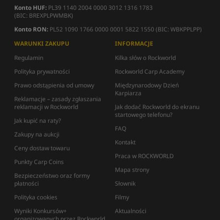
Konto HUF:
PL39 1140 2004 0000 3012 1316 1783
(BIC: BREXPLPWMBK)
Konto RON:
PL52 1090 1766 0000 0001 5822 1550 (BIC: WBKPPLPP)
WARUNKI ZAKUPU
INFORMACJE
Regulamin
Kilka słów o Rockworld
Polityka prywatności
Rockworld Carp Academy
Prawo odstąpienia od umowy
Międzynarodowy Dzień
Karpiarza
Reklamacje – zasady zgłaszania
reklamacji w Rockworld
Jak dodać Rockworld do ekranu
startowego telefonu?
Jak kupić na raty?
FAQ
Zakupy na aukcji
Kontakt
Ceny dostaw towaru
Praca w ROCKWORLD
Punkty Carp Coins
Mapa strony
Bezpieczeństwo oraz formy
płatności
Słownik
Polityka cookies
Filmy
Wyniki Konkursów+
Aktualności
organizowanych przez Rockworld