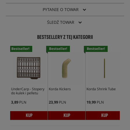
PYTANIE O TOWAR
ŚLEDŹ TOWAR
BESTSELLERY Z TEJ KATEGORII
Bestseller!
Bestseller!
Bestseller!
Bes
UnderCarp - Stopery
Korda Kickers
Korda Shrink Tube
Und
do kulek i pelletu
Min
3,89
PLN
23,99
PLN
19,99
PLN
5,9
KUP
KUP
KUP