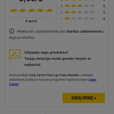
3
0
2
0
1
0
8 opinii
Większość użytkowników jest
bardzo zadowolona
z
tego produktu!
Używasz tego produktu?
Twoja recenzja może pomóc innym w
wyborze!
Oceń produkt
Carp Spirit Fine Lip Close Needle
i zdobądź
dodatkowe punkty w naszym programie lojalnościowym
Carp-
Coins!
DODAJ OPINIĘ »