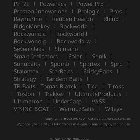
PETZL
PowaPacs
Power Pro
|
|
|
Preston Innovations
Prologic
Pros
|
|
|
Raymarine
Reuben Heaton
Rhino
|
|
|
RidgeMonkey
Rockworld
|
|
Rockworld c
Rockworld ł
|
|
Rockworld p
Rockworld w
|
|
Seven Oaks
Shimano
|
|
Smart Indicators
Solar
Sonik
|
|
|
Sonubaits
Spomb
Sportex
Spro
|
|
|
|
Stalomax
StarBaits
StickyBaits
|
|
|
Strategy
Tandem Baits
|
|
TB Baits - Tomas Blazek
Tica
Tiross
|
|
Toslon
Trakker
UltimateProducts
|
|
|
|
Ultimatron
UnderCarp
VASS
|
|
|
VIKING BOAT
WarmuzBaits
WileyX
|
|
Copyright ©
ROCKWORLD
- Wszelkie prawa zastrzeżone.
Wykorzystywanie zdjęć i tekstów bez uzyskania pisemnej zgody zabronione.
© Rockworld 2004 - 2026