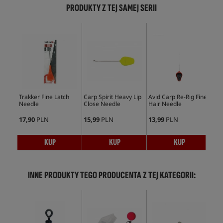
PRODUKTY Z TEJ SAMEJ SERII
Trakker Fine Latch
Carp Spirit Heavy Lip
Avid Carp Re-Rig Fine
Car
Needle
Close Needle
Hair Needle
Str
17,90
PLN
15,99
PLN
13,99
PLN
18,
KUP
KUP
KUP
INNE PRODUKTY TEGO PRODUCENTA Z TEJ KATEGORII: