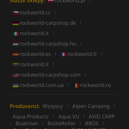
Nasze sklepy:
rockworld.pl
rockworld.cz
|
rockworld-carpshop.de
|
rockworld.it
|
rockworld-carpshop.hu
|
rockworld.es
rockworld.fr
|
|
rockworld.lt
|
rockworld-carpshop.com
|
rockworld.com.ua
rockworld.ro
|
Producenci:
Wszyscy
Alpen Camping
|
|
Aqua Products
Aqua VU
AVID CARP
|
|
Boatman
BoilieRoller
BROS
|
|
|
|