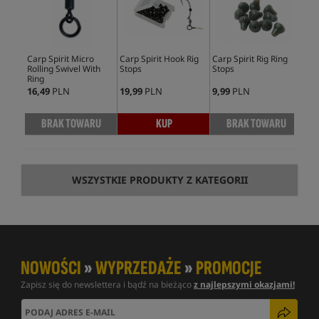
Carp Spirit Micro
Carp Spirit Hook Rig
Carp Spirit Rig Ring
Car
Rolling Swivel With
Stops
Stops
Too
Ring
16,49
PLN
19,99
PLN
9,99
PLN
14,
BRAK TOWARU
KUP
BRAK TOWARU
WSZYSTKIE PRODUKTY Z KATEGORII
NOWOŚCI
»
WYPRZEDAŻE
»
PROMOCJE
Zapisz się do newslettera i bądź na bieżąco
z najlepszymi okazjami!