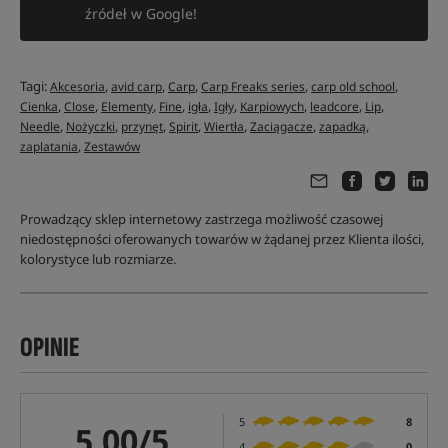
źródeł w Google!
Tagi:
,
,
,
,
,
Akcesoria
avid carp
Carp
Carp Freaks series
carp old school
,
,
,
,
,
,
,
,
,
Cienka
Close
Elementy
Fine
igła
Igły
Karpiowych
leadcore
Lip
,
,
,
,
,
,
,
Needle
Nożyczki
przynęt
Spirit
Wiertła
Zaciągacze
zapadką
,
zaplatania
Zestawów
Prowadzący sklep internetowy zastrzega możliwość czasowej
niedostępności oferowanych towarów w żądanej przez Klienta ilości,
kolorystyce lub rozmiarze.
OPINIE
5
8
5,00/5
4
0