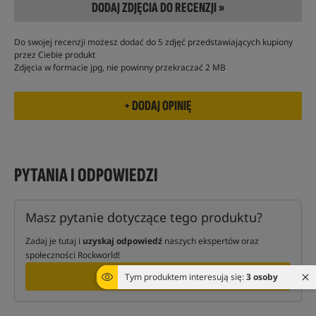
DODAJ ZDJĘCIA DO RECENZJI »
Do swojej recenzji możesz dodać do 5 zdjęć przedstawiających kupiony
przez Ciebie produkt
Zdjęcia w formacie jpg, nie powinny przekraczać 2 MB
PYTANIA I ODPOWIEDZI
Masz pytanie dotyczące tego produktu?
Zadaj je tutaj i
uzyskaj odpowiedź
naszych ekspertów oraz
społeczności Rockworld!
ZAPYTAJ
Tym produktem interesują się:
3 osoby