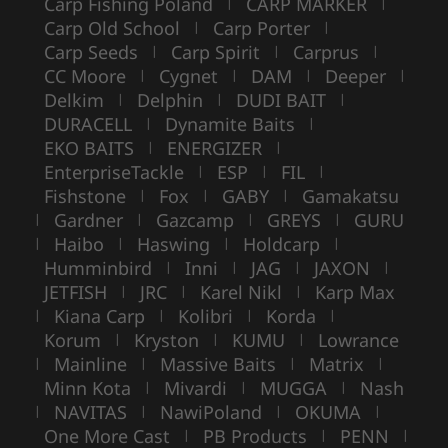
Carp Fishing Poland
CARP MARKER
|
|
Carp Old School
Carp Porter
|
|
Carp Seeds
Carp Spirit
Carprus
|
|
|
CC Moore
Cygnet
DAM
Deeper
|
|
|
|
Delkim
Delphin
DUDI BAIT
|
|
|
DURACELL
Dynamite Baits
|
|
EKO BAITS
ENERGIZER
|
|
EnterpriseTackle
ESP
FIL
|
|
|
Fishstone
Fox
GABY
Gamakatsu
|
|
|
Gardner
Gazcamp
GREYS
GURU
|
|
|
|
Haibo
Haswing
Holdcarp
|
|
|
|
Humminbird
Inni
JAG
JAXON
|
|
|
|
JETFISH
JRC
Karel Nikl
Karp Max
|
|
|
Kiana Carp
Kolibri
Korda
|
|
|
|
Korum
Kryston
KUMU
Lowrance
|
|
|
Mainline
Massive Baits
Matrix
|
|
|
|
Minn Kota
Mivardi
MUGGA
Nash
|
|
|
NAVITAS
NawiPoland
OKUMA
|
|
|
|
One More Cast
PB Products
PENN
|
|
|