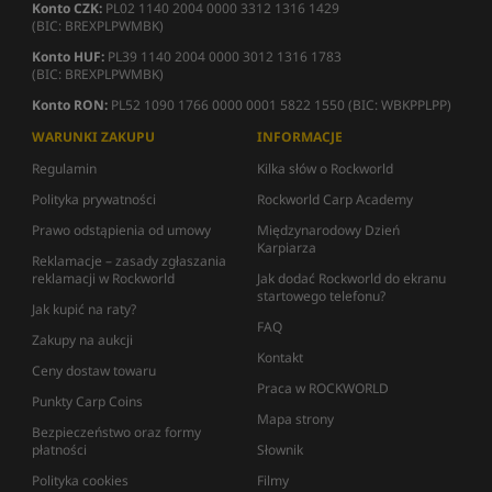
Konto CZK:
PL02 1140 2004 0000 3312 1316 1429
(BIC: BREXPLPWMBK)
Konto HUF:
PL39 1140 2004 0000 3012 1316 1783
(BIC: BREXPLPWMBK)
Konto RON:
PL52 1090 1766 0000 0001 5822 1550 (BIC: WBKPPLPP)
WARUNKI ZAKUPU
INFORMACJE
Regulamin
Kilka słów o Rockworld
Polityka prywatności
Rockworld Carp Academy
Prawo odstąpienia od umowy
Międzynarodowy Dzień
Karpiarza
Reklamacje – zasady zgłaszania
reklamacji w Rockworld
Jak dodać Rockworld do ekranu
startowego telefonu?
Jak kupić na raty?
FAQ
Zakupy na aukcji
Kontakt
Ceny dostaw towaru
Praca w ROCKWORLD
Punkty Carp Coins
Mapa strony
Bezpieczeństwo oraz formy
płatności
Słownik
Polityka cookies
Filmy