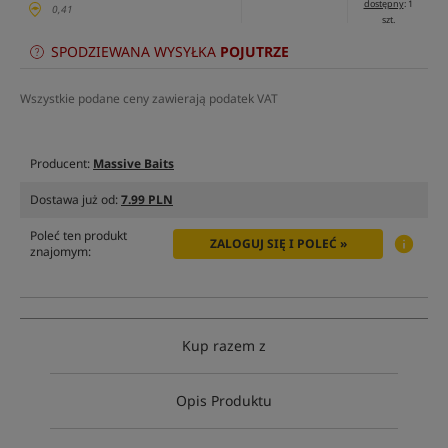
dostępny
: 1
0,41
szt.
SPODZIEWANA WYSYŁKA
POJUTRZE
Wszystkie podane ceny zawierają podatek VAT
Producent:
Massive Baits
Dostawa już od:
7.99 PLN
Poleć ten produkt
ZALOGUJ SIĘ I POLEĆ »
znajomym:
Kup razem z
Opis Produktu