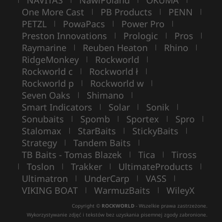
NAVITAS
NawiPoland
OKUMA
One More Cast
PB Products
PENN
|
|
|
PETZL
PowaPacs
Power Pro
|
|
|
Preston Innovations
Prologic
Pros
|
|
|
Raymarine
Reuben Heaton
Rhino
|
|
|
RidgeMonkey
Rockworld
|
|
Rockworld c
Rockworld ł
|
|
Rockworld p
Rockworld w
|
|
Seven Oaks
Shimano
|
|
Smart Indicators
Solar
Sonik
|
|
|
Sonubaits
Spomb
Sportex
Spro
|
|
|
|
Stalomax
StarBaits
StickyBaits
|
|
|
Strategy
Tandem Baits
|
|
TB Baits - Tomas Blazek
Tica
Tiross
|
|
Toslon
Trakker
UltimateProducts
|
|
|
|
Ultimatron
UnderCarp
VASS
|
|
|
VIKING BOAT
WarmuzBaits
WileyX
|
|
Copyright ©
ROCKWORLD
- Wszelkie prawa zastrzeżone.
Wykorzystywanie zdjęć i tekstów bez uzyskania pisemnej zgody zabronione.