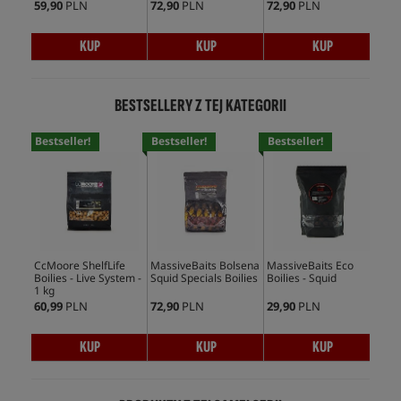
59,90
PLN
72,90
PLN
72,90
PLN
71,
KUP
KUP
KUP
BESTSELLERY Z TEJ KATEGORII
Bestseller!
Bestseller!
Bestseller!
Bes
CcMoore ShelfLife
MassiveBaits Bolsena
MassiveBaits Eco
Mas
Boilies - Live System -
Squid Specials Boilies
Boilies - Squid
Boi
1 kg
60,99
PLN
72,90
PLN
29,90
PLN
59,
KUP
KUP
KUP