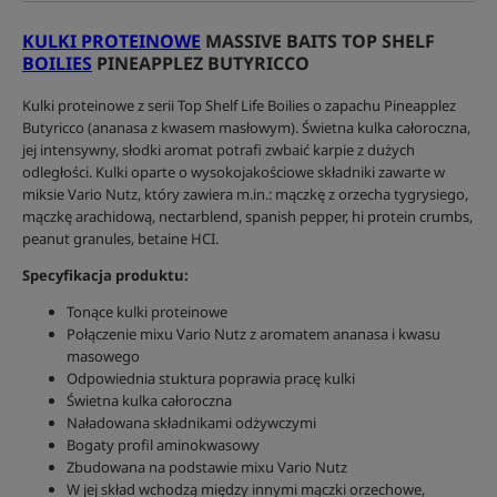
KULKI PROTEINOWE
MASSIVE BAITS TOP SHELF
BOILIES
PINEAPPLEZ BUTYRICCO
Kulki proteinowe z serii Top Shelf Life Boilies o zapachu Pineapplez
Butyricco (ananasa z kwasem masłowym). Świetna kulka całoroczna,
jej intensywny, słodki aromat potrafi zwbaić karpie z dużych
odległości. Kulki oparte o wysokojakościowe składniki zawarte w
miksie Vario Nutz, który zawiera m.in.: mączkę z orzecha tygrysiego,
mączkę arachidową, nectarblend, spanish pepper, hi protein crumbs,
peanut granules, betaine HCI.
Specyfikacja produktu:
Tonące kulki proteinowe
Połączenie mixu Vario Nutz z aromatem ananasa i kwasu
masowego
Odpowiednia stuktura poprawia pracę kulki
Świetna kulka całoroczna
Naładowana składnikami odżywczymi
Bogaty profil aminokwasowy
Zbudowana na podstawie mixu Vario Nutz
W jej skład wchodzą między innymi mączki orzechowe,