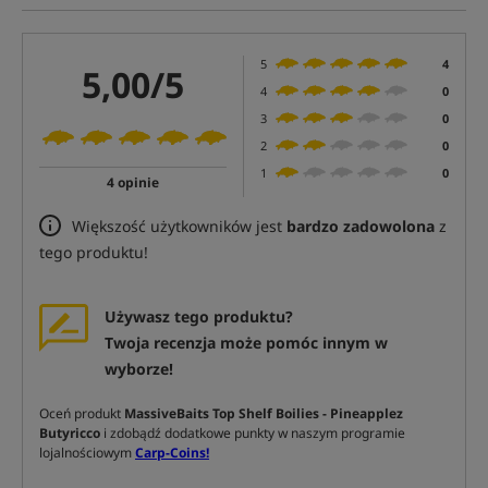
5
4
5,00/5
4
0
3
0
2
0
1
0
4 opinie
Większość użytkowników jest
bardzo zadowolona
z
tego produktu!
Używasz tego produktu?
Twoja recenzja może pomóc innym w
wyborze!
Oceń produkt
MassiveBaits Top Shelf Boilies - Pineapplez
Butyricco
i zdobądź dodatkowe punkty w naszym programie
lojalnościowym
Carp-Coins!