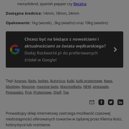
nectarblend, spanish pepper czy
Betaina
Dostępne średnice:
14mm, 18mm, 24mm
Opakowanie:
1kg (worek) , 3kg (wiadro) oraz 10kg (wiadro)
Chcesz być na bieżąco z nowościami i
aktualnościami ze świata wędkarskiego?
Dodaj Rockworld.pl do preferowanych
źródeł w Google!
Tagi:
,
,
,
,
,
,
,
Ananas
Baits
boilies
Butyricco
Kulki
kulki proteinowe
Kwas
,
,
,
,
,
,
Masłowy
Massive
massive baits
MassiveBaits
NEW
pineapple
,
,
,
,
Pineapplez
Prot
Proteinowe
Shelf
Top
Prowadzący sklep internetowy zastrzega możliwość czasowej
niedostępności oferowanych towarów w żądanej przez Klienta ilości,
kolorystyce lub rozmiarze.