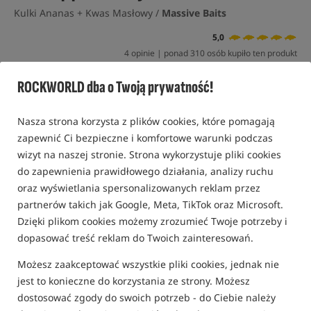
Kulki Ananas + Kwas Masłowy /
Massive Baits
5,0
4 opinie | ponad 310 osób kupiło ten produkt
Promocja+
ROCKWORLD dba o Twoją prywatność!
Nasza strona korzysta z plików cookies, które pomagają
zapewnić Ci bezpieczne i komfortowe warunki podczas
wizyt na naszej stronie. Strona wykorzystuje pliki cookies
do zapewnienia prawidłowego działania, analizy ruchu
oraz wyświetlania spersonalizowanych reklam przez
partnerów takich jak Google, Meta, TikTok oraz Microsoft.
Dzięki plikom cookies możemy zrozumieć Twoje potrzeby i
dopasować treść reklam do Twoich zainteresowań.
Możesz zaakceptować wszystkie pliki cookies, jednak nie
jest to konieczne do korzystania ze strony. Możesz
dostosować zgody do swoich potrzeb - do Ciebie należy