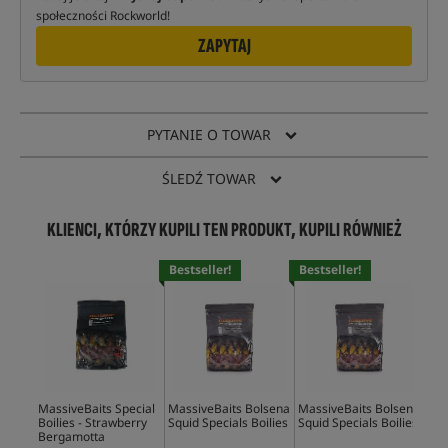
społeczności Rockworld!
ZAPYTAJ
PYTANIE O TOWAR
ŚLEDŹ TOWAR
KLIENCI, KTÓRZY KUPILI TEN PRODUKT, KUPILI RÓWNIEŻ
Bestseller!
Bestseller!
MassiveBaits Special
MassiveBaits Bolsena
MassiveBaits Bolsena
Mas
Boilies - Strawberry
Squid Specials Boilies
Squid Specials Boilies
Tig
Bergamotta