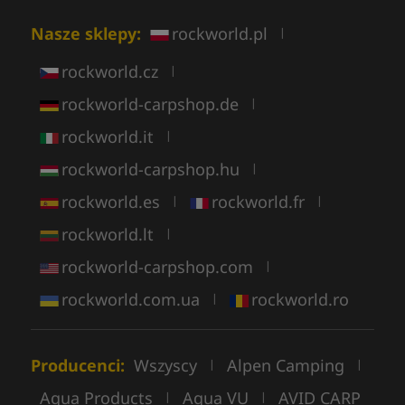
Nasze sklepy:
rockworld.pl
|
rockworld.cz
|
rockworld-carpshop.de
|
rockworld.it
|
rockworld-carpshop.hu
|
rockworld.es
rockworld.fr
|
|
rockworld.lt
|
rockworld-carpshop.com
|
rockworld.com.ua
rockworld.ro
|
Producenci:
Wszyscy
Alpen Camping
|
|
Aqua Products
Aqua VU
AVID CARP
|
|