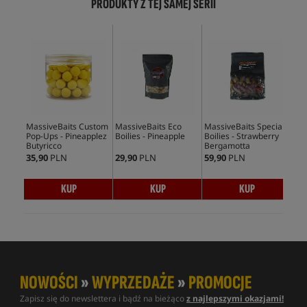
PRODUKTY Z TEJ SAMEJ SERII
MassiveBaits Custom
MassiveBaits Eco
MassiveBaits Special
Mas
Pop-Ups - Pineapplez
Boilies - Pineapple
Boilies - Strawberry
She
Butyricco
Bergamotta
N-B
35,90
PLN
29,90
PLN
59,90
PLN
156
KUP
KUP
KUP
NOWOŚCI
»
WYPRZEDAŻE
»
PROMOCJE
Zapisz się do newslettera i bądź na bieżąco
z najlepszymi okazjami!