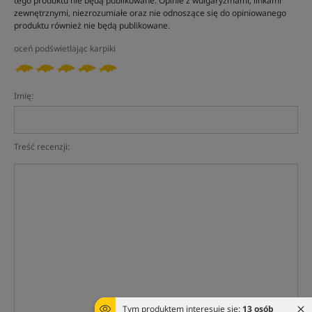
tego produktu nie będą publikowane. Opinie z wulgaryzmami, linkami
zewnętrznymi, niezrozumiałe oraz nie odnoszące się do opiniowanego
produktu również nie będą publikowane.
oceń podświetlając karpiki
Imię:
Treść recenzji:
Tym produktem interesuje się:
13 osób