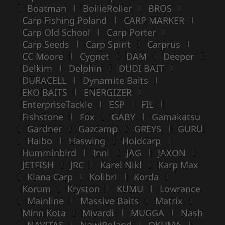
Boatman
BoilieRoller
BROS
|
|
|
|
Carp Fishing Poland
CARP MARKER
|
|
Carp Old School
Carp Porter
|
|
Carp Seeds
Carp Spirit
Carprus
|
|
|
CC Moore
Cygnet
DAM
Deeper
|
|
|
|
Delkim
Delphin
DUDI BAIT
|
|
|
DURACELL
Dynamite Baits
|
|
EKO BAITS
ENERGIZER
|
|
EnterpriseTackle
ESP
FIL
|
|
|
Fishstone
Fox
GABY
Gamakatsu
|
|
|
Gardner
Gazcamp
GREYS
GURU
|
|
|
|
Haibo
Haswing
Holdcarp
|
|
|
|
Humminbird
Inni
JAG
JAXON
|
|
|
|
JETFISH
JRC
Karel Nikl
Karp Max
|
|
|
Kiana Carp
Kolibri
Korda
|
|
|
|
Korum
Kryston
KUMU
Lowrance
|
|
|
Mainline
Massive Baits
Matrix
|
|
|
|
Minn Kota
Mivardi
MUGGA
Nash
|
|
|
|
|
|
|