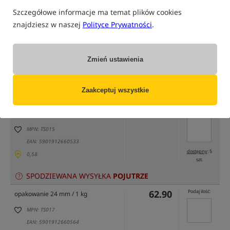
Szczegółowe informacje ma temat plików cookies
znajdziesz w naszej
Polityce Prywatności
.
Zmień ustawienia
tylko produkty na
"naszym magazynie"
(część opcji mogła zostać ukryta przez wybrany sposób filtrowania)
Zaakceptuj wszystkie
Opcja
Cena PLN
Ilość
62.90
Podaj ilość:
opakowanie 18 mm / 1 kg
MPN: TS015
EAN: 5901912660533
dostępny
: 5
0,58
szt.
SPODZIEWANA WYSYŁKA
POJUTRZE
62.90
Podaj ilość:
opakowanie 24 mm / 1 kg
MPN: TS017
EAN: 5901912660564