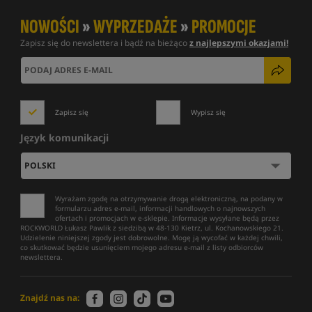
NOWOŚCI
»
WYPRZEDAŻE
»
PROMOCJE
Zapisz się do newslettera i bądź na bieżąco
z najlepszymi okazjami!
Zapisz się
Wypisz się
Język komunikacji
Wyrażam zgodę na otrzymywanie drogą elektroniczną, na podany w
formularzu adres e-mail, informacji handlowych o najnowszych
ofertach i promocjach w e-sklepie. Informacje wysyłane będą przez
ROCKWORLD Łukasz Pawlik z siedzibą w 48-130 Kietrz, ul. Kochanowskiego 21.
Udzielenie niniejszej zgody jest dobrowolne. Mogę ją wycofać w każdej chwili,
co skutkować będzie usunięciem mojego adresu e-mail z listy odbiorców
newslettera.
Znajdź nas na: