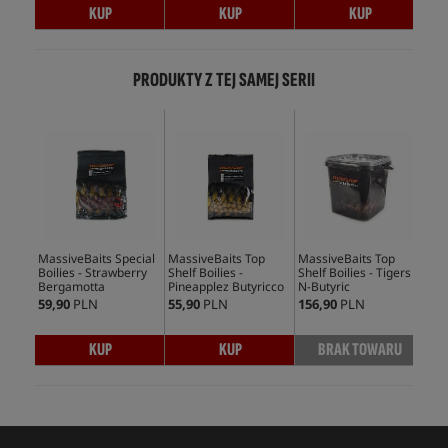
KUP
KUP
KUP
PRODUKTY Z TEJ SAMEJ SERII
MassiveBaits Special
MassiveBaits Top
MassiveBaits Top
Mas
Boilies - Strawberry
Shelf Boilies -
Shelf Boilies - Tigers
She
Bergamotta
Pineapplez Butyricco
N-Butyric
Spi
59,90
PLN
55,90
PLN
156,90
PLN
59,
KUP
KUP
BRAK TOWARU