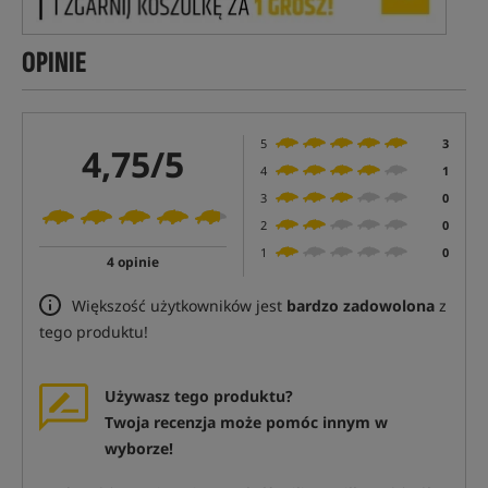
OPINIE
5
3
4,75/5
4
1
3
0
2
0
1
0
4 opinie
Większość użytkowników jest
bardzo zadowolona
z
tego produktu!
Używasz tego produktu?
Twoja recenzja może pomóc innym w
wyborze!