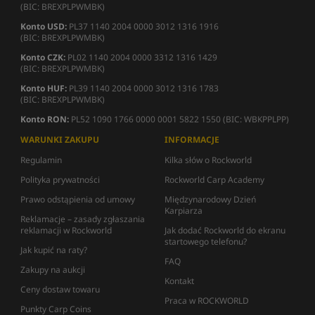
(BIC: BREXPLPWMBK)
Konto USD:
PL37 1140 2004 0000 3012 1316 1916
(BIC: BREXPLPWMBK)
Konto CZK:
PL02 1140 2004 0000 3312 1316 1429
(BIC: BREXPLPWMBK)
Konto HUF:
PL39 1140 2004 0000 3012 1316 1783
(BIC: BREXPLPWMBK)
Konto RON:
PL52 1090 1766 0000 0001 5822 1550 (BIC: WBKPPLPP)
WARUNKI ZAKUPU
INFORMACJE
Regulamin
Kilka słów o Rockworld
Polityka prywatności
Rockworld Carp Academy
Prawo odstąpienia od umowy
Międzynarodowy Dzień
Karpiarza
Reklamacje – zasady zgłaszania
reklamacji w Rockworld
Jak dodać Rockworld do ekranu
startowego telefonu?
Jak kupić na raty?
FAQ
Zakupy na aukcji
Kontakt
Ceny dostaw towaru
Praca w ROCKWORLD
Punkty Carp Coins