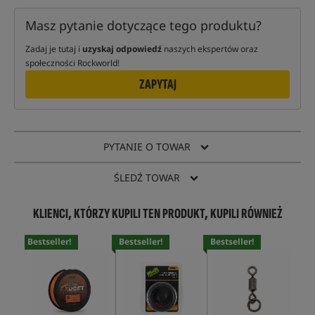
Masz pytanie dotyczące tego produktu?
Zadaj je tutaj i
uzyskaj odpowiedź
naszych ekspertów oraz
społeczności Rockworld!
ZAPYTAJ
PYTANIE O TOWAR
ŚLEDŹ TOWAR
KLIENCI, KTÓRZY KUPILI TEN PRODUKT, KUPILI RÓWNIEŻ
Bestseller!
Bestseller!
Bestseller!
Bes