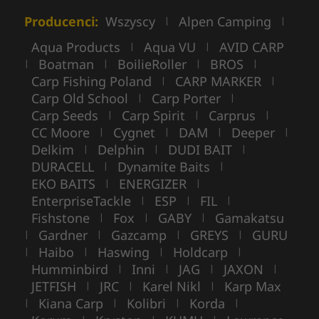
Producenci:
Wszyscy
Alpen Camping
|
|
Aqua Products
Aqua VU
AVID CARP
|
|
Boatman
BoilieRoller
BROS
|
|
|
|
Carp Fishing Poland
CARP MARKER
|
|
Carp Old School
Carp Porter
|
|
Carp Seeds
Carp Spirit
Carprus
|
|
|
CC Moore
Cygnet
DAM
Deeper
|
|
|
|
Delkim
Delphin
DUDI BAIT
|
|
|
DURACELL
Dynamite Baits
|
|
EKO BAITS
ENERGIZER
|
|
EnterpriseTackle
ESP
FIL
|
|
|
Fishstone
Fox
GABY
Gamakatsu
|
|
|
Gardner
Gazcamp
GREYS
GURU
|
|
|
|
Haibo
Haswing
Holdcarp
|
|
|
|
Humminbird
Inni
JAG
JAXON
|
|
|
|
JETFISH
JRC
Karel Nikl
Karp Max
|
|
|
Kiana Carp
Kolibri
Korda
|
|
|
|