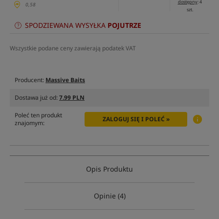
dostępny
: 4
0,58
szt.
SPODZIEWANA WYSYŁKA
POJUTRZE
Wszystkie podane ceny zawierają podatek VAT
Producent:
Massive Baits
Dostawa już od:
7.99 PLN
Poleć ten produkt
ZALOGUJ SIĘ I POLEĆ »
znajomym:
Opis Produktu
Opinie (4)