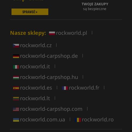
TWOJE ZAKUPY
są bezpieczne
SPRAWDŹ »
Nasze sklepy:
rockworld.pl
|
rockworld.cz
|
rockworld-carpshop.de
|
rockworld.it
|
rockworld-carpshop.hu
|
rockworld.es
rockworld.fr
|
|
rockworld.lt
|
rockworld-carpshop.com
|
rockworld.com.ua
rockworld.ro
|