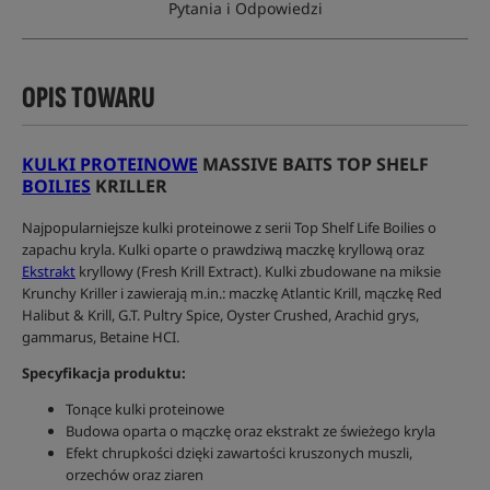
Pytania i Odpowiedzi
OPIS TOWARU
KULKI PROTEINOWE
MASSIVE BAITS TOP SHELF
BOILIES
KRILLER
Najpopularniejsze kulki proteinowe z serii Top Shelf Life Boilies o
zapachu kryla. Kulki oparte o prawdziwą maczkę kryllową oraz
Ekstrakt
kryllowy (Fresh Krill Extract). Kulki zbudowane na miksie
Krunchy Kriller i zawierają m.in.: maczkę Atlantic Krill, mączkę Red
Halibut & Krill, G.T. Pultry Spice, Oyster Crushed, Arachid grys,
gammarus, Betaine HCI.
Specyfikacja produktu:
Tonące kulki proteinowe
Budowa oparta o mączkę oraz ekstrakt ze świeżego kryla
Efekt chrupkości dzięki zawartości kruszonych muszli,
orzechów oraz ziaren