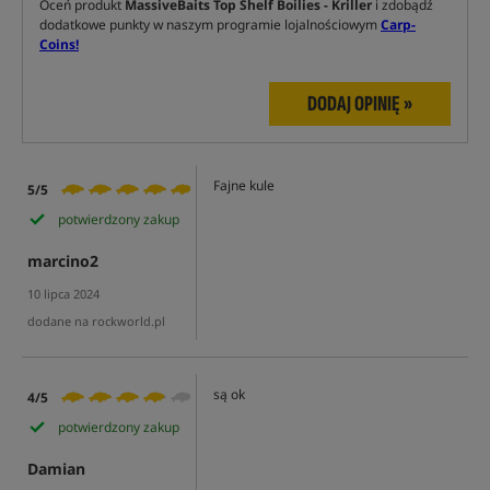
Oceń produkt
MassiveBaits Top Shelf Boilies - Kriller
i zdobądź
dodatkowe punkty w naszym programie lojalnościowym
Carp-
Coins!
DODAJ OPINIĘ »
Fajne kule
5/5
potwierdzony zakup
marcino2
10 lipca 2024
dodane na rockworld.pl
są ok
4/5
potwierdzony zakup
Damian