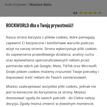
Kulki Krylowe /
Massive Baits
4,8
4 opinie | ponad 330 osób kupiło ten produkt
ROCKWORLD dba o Twoją prywatność!
Promocja+
Nasza strona korzysta z plików cookies, które pomagają
zapewnić Ci bezpieczne i komfortowe warunki podczas
wizyt na naszej stronie. Strona wykorzystuje pliki cookies
do zapewnienia prawidłowego działania, analizy ruchu
oraz wyświetlania spersonalizowanych reklam przez
partnerów takich jak Google, Meta, TikTok oraz Microsoft.
Dzięki plikom cookies możemy zrozumieć Twoje potrzeby i
dopasować treść reklam do Twoich zainteresowań.
Możesz zaakceptować wszystkie pliki cookies, jednak nie
jest to konieczne do korzystania ze strony. Możesz
dostosować zgody do swoich potrzeb - do Ciebie należy
decyzja. Zgody można zmienić w dowolnym momencie.