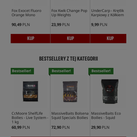
Fox Exocet Fluoro
Fox Kwik Change Pop
UnderCarp - Krętlik
Fox
Orange Mono
Up Weights
Karpiowy z Kółkiem
90,49
PLN
23,99
PLN
9,99
PLN
59,
KUP
KUP
KUP
BESTSELLERY Z TEJ KATEGORII
Bestseller!
Bestseller!
Bestseller!
Bes
CcMoore ShelfLife
MassiveBaits Bolsena
MassiveBaits Eco
Mas
Boilies - Live System -
Squid Specials Boilies
Boilies - Squid
Boi
1 kg
60,99
PLN
72,90
PLN
29,90
PLN
59,