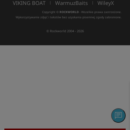
VIKING BOAT
WarmuzBaits
WileyX
|
|
Copyright ©
ROCKWORLD
- Wszelkie prawa zastrzeżone.
Wykorzystywanie zdjęć i tekstów bez uzyskania pisemnej zgody zabronione.
© Rockworld 2004 - 2026