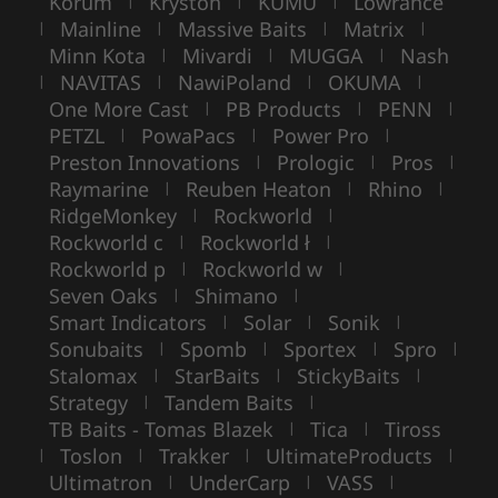
Korum
Kryston
KUMU
Lowrance
|
|
|
Mainline
Massive Baits
Matrix
|
|
|
|
Minn Kota
Mivardi
MUGGA
Nash
|
|
|
NAVITAS
NawiPoland
OKUMA
|
|
|
|
One More Cast
PB Products
PENN
|
|
|
PETZL
PowaPacs
Power Pro
|
|
|
Preston Innovations
Prologic
Pros
|
|
|
Raymarine
Reuben Heaton
Rhino
|
|
|
RidgeMonkey
Rockworld
|
|
Rockworld c
Rockworld ł
|
|
Rockworld p
Rockworld w
|
|
Seven Oaks
Shimano
|
|
Smart Indicators
Solar
Sonik
|
|
|
Sonubaits
Spomb
Sportex
Spro
|
|
|
|
Stalomax
StarBaits
StickyBaits
|
|
|
Strategy
Tandem Baits
|
|
TB Baits - Tomas Blazek
Tica
Tiross
|
|
Toslon
Trakker
UltimateProducts
|
|
|
|
Ultimatron
UnderCarp
VASS
|
|
|