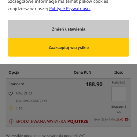
Szczegółowe informacje ma temat plików cookies
znajdziesz w naszej
Polityce Prywatności
.
Zmień ustawienia
Zaakceptuj wszystkie
tylko produkty na
"naszym magazynie"
(część opcji mogła zostać ukryta przez wybrany sposób filtrowania)
Opcja
Cena PLN
Ilość
188.90
Podaj ilość:
Standard
MPN: ZS_03
EAN: 5907196817113
dostępny
: 5
1,56
szt.
NAJNIŻSZA RATA:
21.60
SPODZIEWANA WYSYŁKA
POJUTRZE
Wszystkie podane ceny zawierają podatek VAT