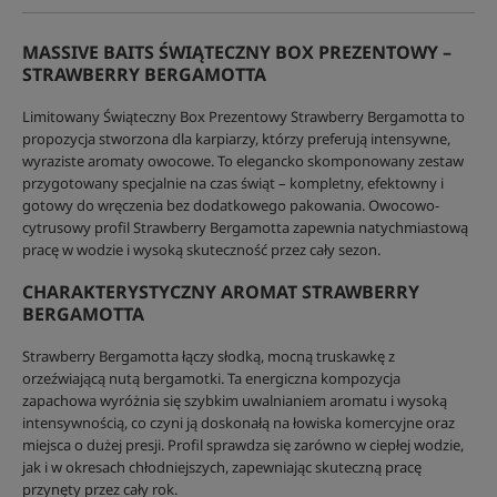
MASSIVE BAITS ŚWIĄTECZNY BOX PREZENTOWY –
STRAWBERRY BERGAMOTTA
Limitowany Świąteczny Box Prezentowy Strawberry Bergamotta to
propozycja stworzona dla karpiarzy, którzy preferują intensywne,
wyraziste aromaty owocowe. To elegancko skomponowany zestaw
przygotowany specjalnie na czas świąt – kompletny, efektowny i
gotowy do wręczenia bez dodatkowego pakowania. Owocowo-
cytrusowy profil Strawberry Bergamotta zapewnia natychmiastową
pracę w wodzie i wysoką skuteczność przez cały sezon.
CHARAKTERYSTYCZNY AROMAT STRAWBERRY
BERGAMOTTA
Strawberry Bergamotta łączy słodką, mocną truskawkę z
orzeźwiającą nutą bergamotki. Ta energiczna kompozycja
zapachowa wyróżnia się szybkim uwalnianiem aromatu i wysoką
intensywnością, co czyni ją doskonałą na łowiska komercyjne oraz
miejsca o dużej presji. Profil sprawdza się zarówno w ciepłej wodzie,
jak i w okresach chłodniejszych, zapewniając skuteczną pracę
przynęty przez cały rok.