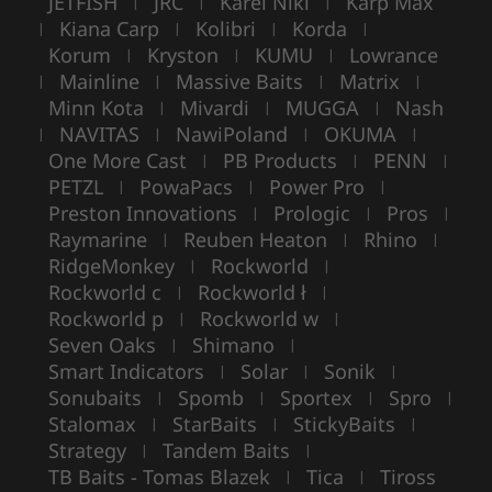
JETFISH
JRC
Karel Nikl
Karp Max
|
|
|
Kiana Carp
Kolibri
Korda
|
|
|
|
Korum
Kryston
KUMU
Lowrance
|
|
|
Mainline
Massive Baits
Matrix
|
|
|
|
Minn Kota
Mivardi
MUGGA
Nash
|
|
|
NAVITAS
NawiPoland
OKUMA
|
|
|
|
One More Cast
PB Products
PENN
|
|
|
PETZL
PowaPacs
Power Pro
|
|
|
Preston Innovations
Prologic
Pros
|
|
|
Raymarine
Reuben Heaton
Rhino
|
|
|
RidgeMonkey
Rockworld
|
|
Rockworld c
Rockworld ł
|
|
Rockworld p
Rockworld w
|
|
Seven Oaks
Shimano
|
|
Smart Indicators
Solar
Sonik
|
|
|
Sonubaits
Spomb
Sportex
Spro
|
|
|
|
Stalomax
StarBaits
StickyBaits
|
|
|
Strategy
Tandem Baits
|
|
TB Baits - Tomas Blazek
Tica
Tiross
|
|