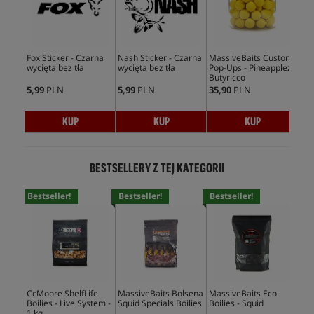
Fox Sticker - Czarna
Nash Sticker - Czarna
MassiveBaits Custom
Nas
wycięta bez tła
wycięta bez tła
Pop-Ups - Pineapplez
wyc
Butyricco
5,99
PLN
5,99
PLN
35,90
PLN
5,9
KUP
KUP
KUP
BESTSELLERY Z TEJ KATEGORII
Bestseller!
Bestseller!
Bestseller!
Bes
CcMoore ShelfLife
MassiveBaits Bolsena
MassiveBaits Eco
Mas
Boilies - Live System -
Squid Specials Boilies
Boilies - Squid
Boi
1 kg