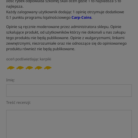
Ilość rybek odpowiada szkolnej skali ocen gdzie 1 to najsłabsza 5 to
najlepsza.
Każdy zalogowany użytkownik dodając 1 opinię otrzymuje dodatkowe
0.1 punktu programu lojalnościowego
Carp-Coins
.
Opinie są ręcznie moderowane przez administratora sklepu. Opinie
szkalujące produkt, od użytkowników którzy nie dokonali u nas zakupu
tego produktu nie będą publikowane. Opinie z wulgaryzmami, linkami
zewnętrznymi, niezrozumiałe oraz nie odnoszące się do opiniowanego
produktu również nie będą publikowane.
oceń podświetlając karpiki
Imię:
Treść recenzji: