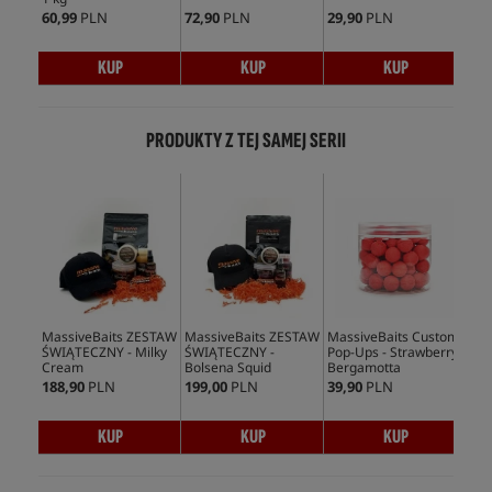
60,99
PLN
72,90
PLN
29,90
PLN
59,
KUP
KUP
KUP
PRODUKTY Z TEJ SAMEJ SERII
Bes
MassiveBaits ZESTAW
MassiveBaits ZESTAW
MassiveBaits Custom
Mas
ŚWIĄTECZNY - Milky
ŚWIĄTECZNY -
Pop-Ups - Strawberry
Hoo
Cream
Bolsena Squid
Bergamotta
Be
188,90
PLN
199,00
PLN
39,90
PLN
32,
KUP
KUP
KUP