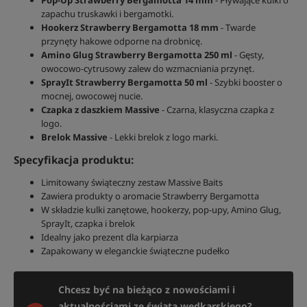
Pop-Up Strawberry Bergamotta 14 mm
- Pływające kulki o
zapachu truskawki i bergamotki.
Hookerz Strawberry Bergamotta 18 mm
- Twarde
przynęty hakowe odporne na drobnicę.
Amino Glug Strawberry Bergamotta 250 ml
- Gęsty,
owocowo-cytrusowy zalew do wzmacniania przynęt.
SprayIt Strawberry Bergamotta 50 ml
- Szybki booster o
mocnej, owocowej nucie.
Czapka z daszkiem Massive
- Czarna, klasyczna czapka z
logo.
Brelok Massive
- Lekki brelok z logo marki.
Specyfikacja produktu:
Limitowany świąteczny zestaw Massive Baits
Zawiera produkty o aromacie Strawberry Bergamotta
W składzie kulki zanętowe, hookerzy, pop-upy, Amino Glug,
SprayIt, czapka i brelok
Idealny jako prezent dla karpiarza
Zapakowany w eleganckie świąteczne pudełko
Chcesz być na bieżąco z nowościami i
aktualnościami ze świata wędkarskiego?