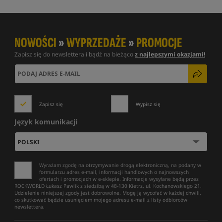
NOWOŚCI
»
WYPRZEDAŻE
»
PROMOCJE
Zapisz się do newslettera i bądź na bieżąco
z najlepszymi okazjami!
Zapisz się
Wypisz się
Język komunikacji
Wyrażam zgodę na otrzymywanie drogą elektroniczną, na podany w
formularzu adres e-mail, informacji handlowych o najnowszych
ofertach i promocjach w e-sklepie. Informacje wysyłane będą przez
ROCKWORLD Łukasz Pawlik z siedzibą w 48-130 Kietrz, ul. Kochanowskiego 21.
Udzielenie niniejszej zgody jest dobrowolne. Mogę ją wycofać w każdej chwili,
co skutkować będzie usunięciem mojego adresu e-mail z listy odbiorców
newslettera.