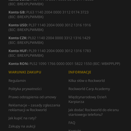
(BIC: BREXPLPWMBK)
Konto GB:
PL63 1140 2004 0000 3112 0174 3723
(BIC: BREXPLPWMBK)
Konto USD:
PL37 1140 2004 0000 3012 1316 1916
(BIC: BREXPLPWMBK)
Konto CZK:
PL02 1140 2004 0000 3312 1316 1429
(BIC: BREXPLPWMBK)
Konto HUF:
PL39 1140 2004 0000 3012 1316 1783
(BIC: BREXPLPWMBK)
Konto RON:
PL52 1090 1766 0000 0001 5822 1550 (BIC: WBKPPLPP)
WARUNKI ZAKUPU
INFORMACJE
Regulamin
Kilka słów o Rockworld
Polityka prywatności
Rockworld Carp Academy
Prawo odstąpienia od umowy
Międzynarodowy Dzień
Karpiarza
Reklamacje – zasady zgłaszania
reklamacji w Rockworld
Jak dodać Rockworld do ekranu
startowego telefonu?
Jak kupić na raty?
FAQ
Zakupy na aukcji
Kontakt