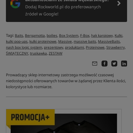
Dodaj Rockworld.pl do preferowanych
źródeł w Google!
Tagi:
,
,
,
,
,
,
,
Baits
Bergamotta
boilies
Box System
F-Box
hak karpiowy
Kulki
,
,
,
,
,
kulki pop-ups
kulki proteinowe
Massive
massive baits
MassiveBaits
,
,
,
,
,
nash box logic system
prezentowy
produktami
Proteinowe
Strawberry
,
,
ŚWIĄTECZNY
truskawka
ZESTAW
Prowadzący sklep internetowy zastrzega możliwość czasowej
niedostępności oferowanych towarów w żądanej przez Klienta ilości,
kolorystyce lub rozmiarze.