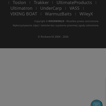
Toslon
Trakker
UltimateProducts
|
|
|
|
Ultimatron
UnderCarp
VASS
|
|
|
VIKING BOAT
WarmuzBaits
WileyX
|
|
Copyright ©
ROCKWORLD
- Wszelkie prawa zastrzeżone.
Wykorzystywanie zdjęć i tekstów bez uzyskania pisemnej zgody zabronione.
© Rockworld 2004 - 2026