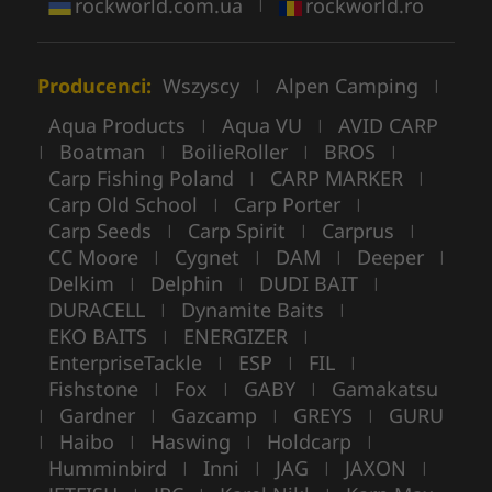
rockworld.com.ua
rockworld.ro
|
Producenci:
Wszyscy
Alpen Camping
|
|
Aqua Products
Aqua VU
AVID CARP
|
|
Boatman
BoilieRoller
BROS
|
|
|
|
Carp Fishing Poland
CARP MARKER
|
|
Carp Old School
Carp Porter
|
|
Carp Seeds
Carp Spirit
Carprus
|
|
|
CC Moore
Cygnet
DAM
Deeper
|
|
|
|
Delkim
Delphin
DUDI BAIT
|
|
|
DURACELL
Dynamite Baits
|
|
EKO BAITS
ENERGIZER
|
|
EnterpriseTackle
ESP
FIL
|
|
|
Fishstone
Fox
GABY
Gamakatsu
|
|
|
Gardner
Gazcamp
GREYS
GURU
|
|
|
|
Haibo
Haswing
Holdcarp
|
|
|
|
Humminbird
Inni
JAG
JAXON
|
|
|
|