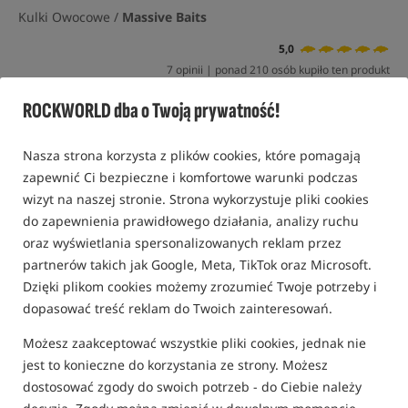
Kulki Owocowe /
Massive Baits
5,0
7 opinii | ponad 210 osób kupiło ten produkt
ROCKWORLD dba o Twoją prywatność!
Promocja+
Nasza strona korzysta z plików cookies, które pomagają
zapewnić Ci bezpieczne i komfortowe warunki podczas
wizyt na naszej stronie. Strona wykorzystuje pliki cookies
do zapewnienia prawidłowego działania, analizy ruchu
oraz wyświetlania spersonalizowanych reklam przez
partnerów takich jak Google, Meta, TikTok oraz Microsoft.
Dzięki plikom cookies możemy zrozumieć Twoje potrzeby i
dopasować treść reklam do Twoich zainteresowań.
Możesz zaakceptować wszystkie pliki cookies, jednak nie
jest to konieczne do korzystania ze strony. Możesz
dostosować zgody do swoich potrzeb - do Ciebie należy