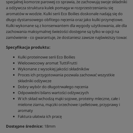
specjalnej komorze parowej co sprawia, że zachowują swoje składniki
a odżywcza struktura kulek pomaga w rozprzestrzenianiu się
aromatów w wodzie. Kulki serii Eco Boilies doskonale nadają się do
długo dystansowego obfitego nęcenia oraz jako kulki przynętowe.
Kulki wykonane są z konserwantem dla wygody użytkowania, ale dla
zachowania maksymalnej świeżości dostępne są tylko w opcji na
zamówienie - co gwarantuje, że dostaniesz zawsze najświeższy towar.
Specyfikacja produktu:
Kulki proteinowe serii Eco Boilies
Wieloowocowy aromat TuttiFrutti
Wykonane z wysokiej jakości składników
Proces ich przygotowania pozwala zachować wszystkie
składniki odżywcze
Dobry wybór do długotrwałego nęcenia
Odpowiedni bilans wartości odżywczych
W ich skład wchodzą mąki sojowe, proteiny mleczne, całe i
mielone ziarna, mączki orzechowe i pelletowe, przyprawy i
aromaty
Faktura ułatwia ich pracę
Dostępne średnice:
18mm