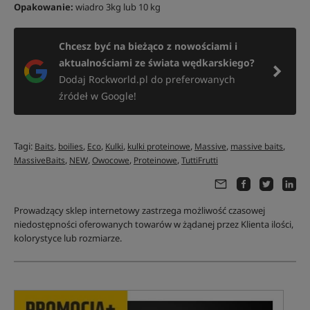
Opakowanie:
wiadro 3kg lub 10 kg
Chcesz być na bieżąco z nowościami i
aktualnościami ze świata wędkarskiego?
Dodaj Rockworld.pl do preferowanych
źródeł w Google!
Tagi:
,
,
,
,
,
,
,
Baits
boilies
Eco
Kulki
kulki proteinowe
Massive
massive baits
,
,
,
,
MassiveBaits
NEW
Owocowe
Proteinowe
TuttiFrutti
Prowadzący sklep internetowy zastrzega możliwość czasowej
niedostępności oferowanych towarów w żądanej przez Klienta ilości,
kolorystyce lub rozmiarze.