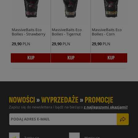
MassiveBaits Eco
MassiveBaits Eco
MassiveBaits Eco
Mas
Boilies - Strawberry
Boilies - Tigernut
Boilies - Corn
Boi
29,90
PLN
29,90
PLN
29,90
PLN
29,
KUP
KUP
KUP
NOWOŚCI
»
WYPRZEDAŻE
»
PROMOCJE
Zapisz się do newslettera i bądź na bieżąco
z najlepszymi okazjami!
Zapisz się
Wypisz się