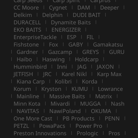
CC Moore
Cygnet
DAM
Deeper
|
|
|
|
Delkim
Delphin
DUDI BAIT
|
|
|
DURACELL
Dynamite Baits
|
|
EKO BAITS
ENERGIZER
|
|
EnterpriseTackle
ESP
FIL
|
|
|
Fishstone
Fox
GABY
Gamakatsu
|
|
|
Gardner
Gazcamp
GREYS
GURU
|
|
|
|
Haibo
Haswing
Holdcarp
|
|
|
|
Humminbird
Inni
JAG
JAXON
|
|
|
|
JETFISH
JRC
Karel Nikl
Karp Max
|
|
|
Kiana Carp
Kolibri
Korda
|
|
|
|
Korum
Kryston
KUMU
Lowrance
|
|
|
Mainline
Massive Baits
Matrix
|
|
|
|
Minn Kota
Mivardi
MUGGA
Nash
|
|
|
NAVITAS
NawiPoland
OKUMA
|
|
|
|
One More Cast
PB Products
PENN
|
|
|
PETZL
PowaPacs
Power Pro
|
|
|
Preston Innovations
Prologic
Pros
|
|
|