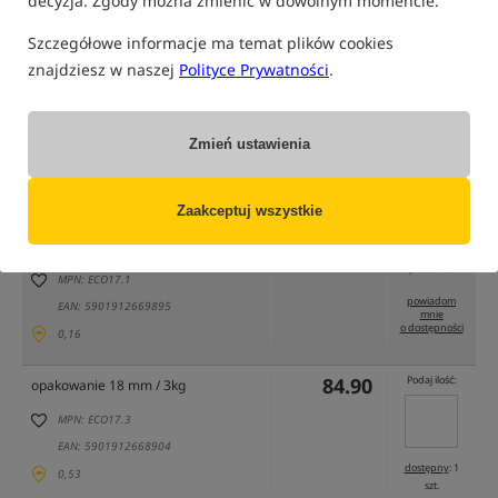
decyzja. Zgody można zmienić w dowolnym momencie.
Szczegółowe informacje ma temat plików cookies
znajdziesz w naszej
Polityce Prywatności
.
tylko produkty na
"naszym magazynie"
Zmień ustawienia
(część opcji mogła zostać ukryta przez wybrany sposób filtrowania)
Opcja
Cena PLN
Ilość
Zaakceptuj wszystkie
29.90
opakowanie 18 mm / 1kg
Brak
produktu
MPN: ECO17.1
powiadom
EAN: 5901912669895
mnie
o dostępności
0,16
84.90
Podaj ilość:
opakowanie 18 mm / 3kg
MPN: ECO17.3
EAN: 5901912668904
dostępny
: 1
0,53
szt.