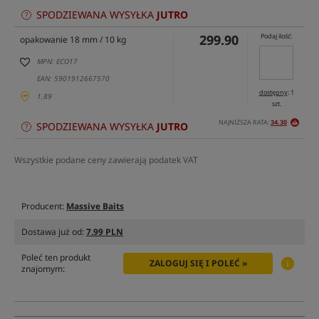
SPODZIEWANA WYSYŁKA
JUTRO
299.90
Podaj ilość:
opakowanie 18 mm / 10 kg
MPN: ECO17
EAN: 5901912667570
dostępny
: 1
1,89
szt.
NAJNIŻSZA RATA:
34.30
SPODZIEWANA WYSYŁKA
JUTRO
Wszystkie podane ceny zawierają podatek VAT
Producent:
Massive Baits
Dostawa już od:
7.99 PLN
Poleć ten produkt
ZALOGUJ SIĘ I POLEĆ »
znajomym: