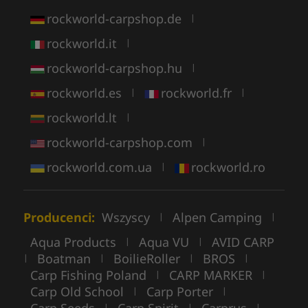
rockworld-carpshop.de
|
rockworld.it
|
rockworld-carpshop.hu
|
rockworld.es
rockworld.fr
|
|
rockworld.lt
|
rockworld-carpshop.com
|
rockworld.com.ua
rockworld.ro
|
Producenci:
Wszyscy
Alpen Camping
|
|
Aqua Products
Aqua VU
AVID CARP
|
|
Boatman
BoilieRoller
BROS
|
|
|
|
Carp Fishing Poland
CARP MARKER
|
|
Carp Old School
Carp Porter
|
|
Carp Seeds
Carp Spirit
Carprus
|
|
|