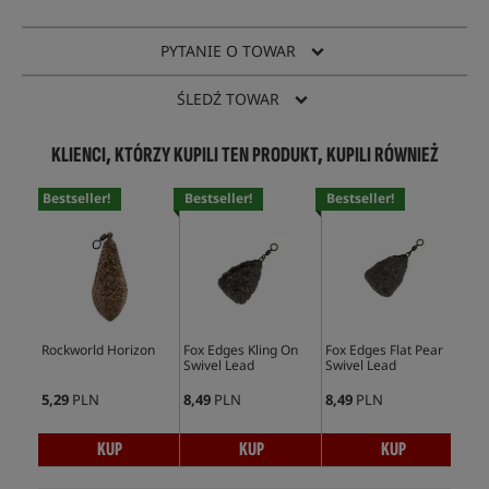
PYTANIE O TOWAR
ŚLEDŹ TOWAR
KLIENCI, KTÓRZY KUPILI TEN PRODUKT, KUPILI RÓWNIEŻ
Bestseller!
Bestseller!
Bestseller!
Bes
Rockworld Horizon
Fox Edges Kling On
Fox Edges Flat Pear
Und
Swivel Lead
Swivel Lead
Do 
Dn
5,29
PLN
8,49
PLN
8,49
PLN
7,4
KUP
KUP
KUP