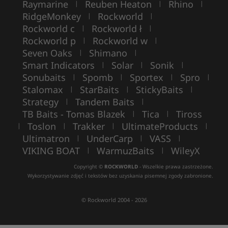
Raymarine
Reuben Heaton
Rhino
|
|
|
RidgeMonkey
Rockworld
|
|
Rockworld c
Rockworld ł
|
|
Rockworld p
Rockworld w
|
|
Seven Oaks
Shimano
|
|
Smart Indicators
Solar
Sonik
|
|
|
Sonubaits
Spomb
Sportex
Spro
|
|
|
|
Stalomax
StarBaits
StickyBaits
|
|
|
Strategy
Tandem Baits
|
|
TB Baits - Tomas Blazek
Tica
Tiross
|
|
Toslon
Trakker
UltimateProducts
|
|
|
|
Ultimatron
UnderCarp
VASS
|
|
|
VIKING BOAT
WarmuzBaits
WileyX
|
|
Copyright ©
ROCKWORLD
- Wszelkie prawa zastrzeżone.
Wykorzystywanie zdjęć i tekstów bez uzyskania pisemnej zgody zabronione.
© Rockworld 2004 - 2026