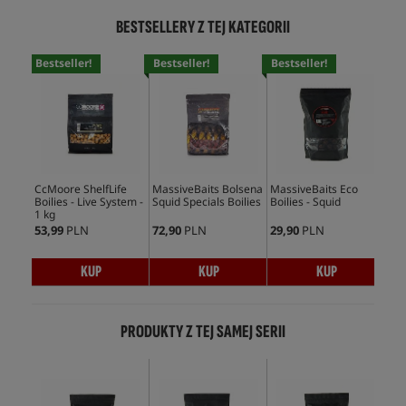
BESTSELLERY Z TEJ KATEGORII
Bestseller!
Bestseller!
Bestseller!
Bes
CcMoore ShelfLife
MassiveBaits Bolsena
MassiveBaits Eco
Mas
Boilies - Live System -
Squid Specials Boilies
Boilies - Squid
Boi
1 kg
53,99
PLN
72,90
PLN
29,90
PLN
59,
KUP
KUP
KUP
PRODUKTY Z TEJ SAMEJ SERII