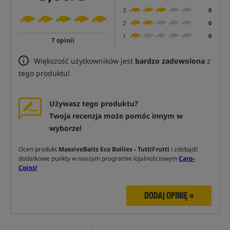
3
0
2
0
1
0
7 opinii
Większość użytkowników jest
bardzo zadowolona
z
tego produktu!
Używasz tego produktu?
Twoja recenzja może pomóc innym w
wyborze!
Oceń produkt
MassiveBaits Eco Boilies - TuttiFrutti
i zdobądź
dodatkowe punkty w naszym programie lojalnościowym
Carp-
Coins!
DODAJ OPINIĘ »