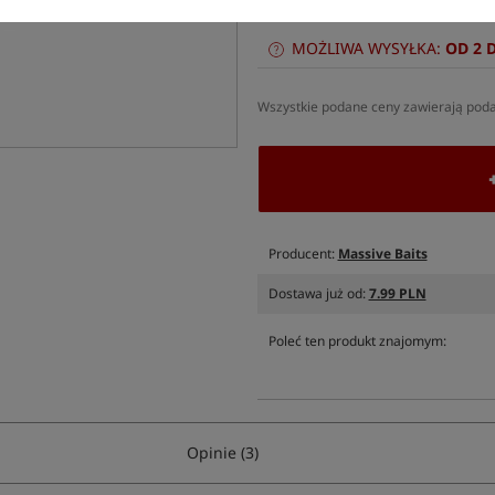
1,89
MOŻLIWA WYSYŁKA:
OD 2 
Wszystkie podane ceny zawierają pod
Producent:
Massive Baits
Dostawa już od:
7.99 PLN
Poleć ten produkt znajomym:
Opinie (3)