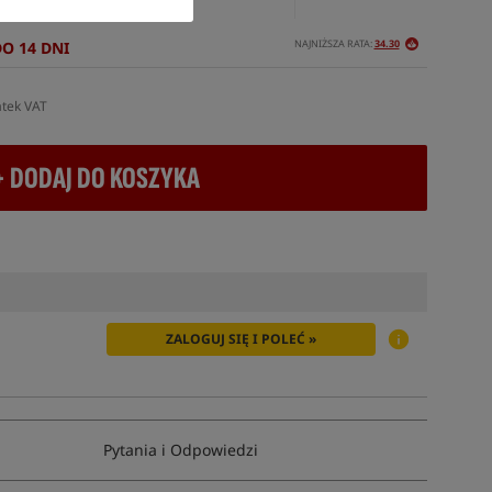
NAJNIŻSZA RATA:
34.30
DO 14 DNI
atek VAT
+ DODAJ DO KOSZYKA
ZALOGUJ SIĘ I POLEĆ »
Pytania i Odpowiedzi