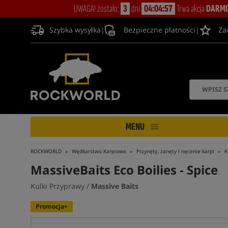
UWAGA! zostało:
3
dni
04:04:56
Trwa akcja
DARMO
Szybka wysyłka
|
Bezpieczne płatności
|
Za
MENU
ROCKWORLD
Wędkarstwo Karpiowe
Przynęty, zanęty i nęcenie karpi
K
MassiveBaits Eco Boilies - Spice
Kulki Przyprawy /
Massive Baits
Promocja+