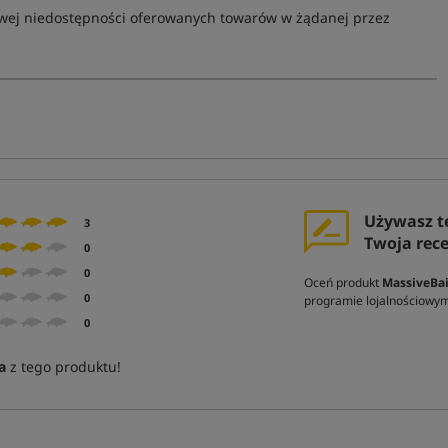
owej niedostępności oferowanych towarów w żądanej przez
Używasz t
3
Twoja rec
0
0
Oceń produkt
MassiveBait
0
programie lojalnościowy
0
a
z tego produktu!