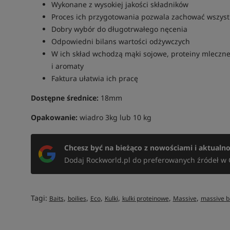
Wykonane z wysokiej jakości składników
Proces ich przygotowania pozwala zachować wszystk
Dobry wybór do długotrwałego nęcenia
Odpowiedni bilans wartości odżywczych
W ich skład wchodzą mąki sojowe, proteiny mleczne,
i aromaty
Faktura ułatwia ich pracę
Dostępne średnice:
18mm
Opakowanie:
wiadro 3kg lub 10 kg
Chcesz być na bieżąco z nowościami i aktualn
Dodaj Rockworld.pl do preferowanych źródeł w 
Tagi:
,
,
,
,
,
,
Baits
boilies
Eco
Kulki
kulki proteinowe
Massive
massive b