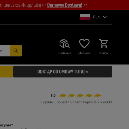
i znajdziesz klikając tutaj >>
Darmowa Dostawa!
<<
PLN
e
śledzenie
ulubione
koszyk
ODSTĄP OD UMOWY TUTAJ »
5,0
3 opinie | ponad 160 osób kupiło ten produkt
azynie"