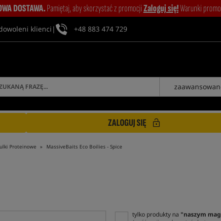
WA DOSTAWA.
Pamiętaj, aby skorzystać z promocji
Zaloguj się!
Warunki promocj
dowoleni klienci
|
+48 883 474 729
zaawansowan
ZALOGUJ SIĘ
ulki Proteinowe
MassiveBaits Eco Boilies - Spice
tylko produkty na
"naszym mag