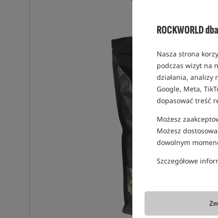
ROCKWORLD dba 
Nasza strona korzy
podczas wizyt na n
działania, analizy
Google, Meta, TikT
dopasować treść r
Możesz zaakceptowa
Możesz dostosować
dowolnym momenc
Szczegółowe infor
Zm