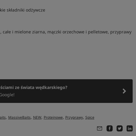
ie składniki odżywcze
 całe i mielone ziarna, mączki orzechowe i pelletowe, przyprawy
ościami ze świata wędkarskiego?
Google!
,
,
,
,
,
aits
MassiveBaits
NEW
Proteinowe
Przyprawy
Spice