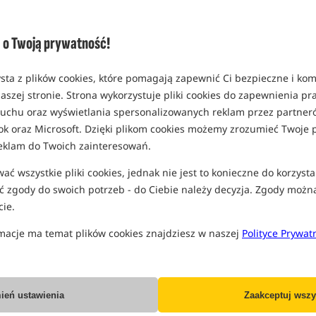
(część opcji mogła zostać ukryta prze
Opcja
o Twoją prywatność!
opakowanie 18 mm / 1 kg
MPN: ECO13.1
sta z plików cookies, które pomagają zapewnić Ci bezpieczne i ko
EAN: 5901912669857
aszej stronie. Strona wykorzystuje pliki cookies do zapewnienia p
0,16
 ruchu oraz wyświetlania spersonalizowanych reklam przez partneró
ok oraz Microsoft. Dzięki plikom cookies możemy zrozumieć Twoje p
W
SPODZIEWANA WYSYŁKA
eklam do Twoich zainteresowań.
opakowanie 18 mm / 3 kg
ć wszystkie pliki cookies, jednak nie jest to konieczne do korzysta
MPN: ECO13.3
 zgody do swoich potrzeb - do Ciebie należy decyzja. Zgody możn
EAN: 5901912668867
ie.
0,53
macje ma temat plików cookies znajdziesz w naszej
Polityce Prywat
W
SPODZIEWANA WYSYŁKA
opakowanie 18 mm / 10 kg
MPN: ECO13
ień ustawienia
Zaakceptuj wszy
EAN: 5901912667532