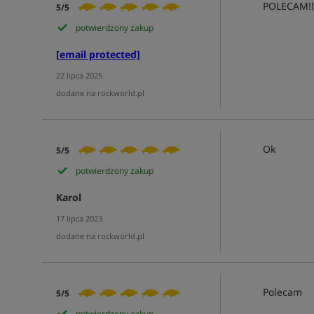
POLECAM!!
5/5
potwierdzony zakup
[email protected]
22 lipca 2025
dodane na rockworld.pl
Ok
5/5
potwierdzony zakup
Karol
17 lipca 2023
dodane na rockworld.pl
Polecam
5/5
potwierdzony zakup