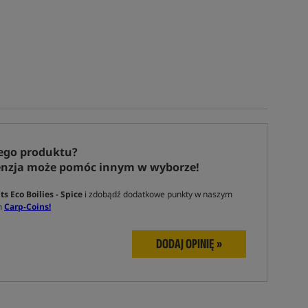
ego produktu?
enzja może pomóc innym w wyborze!
s Eco Boilies - Spice
i zdobądź dodatkowe punkty w naszym
m
Carp-Coins!
DODAJ OPINIĘ »