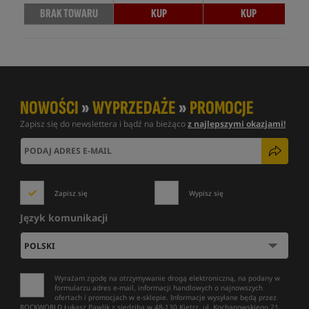
BRAK TOWARU
KUP
KUP
NOWOŚCI
»
WYPRZEDAŻE
»
PROMOCJE
Zapisz się do newslettera i bądź na bieżąco
z najlepszymi okazjami!
Zapisz się
Wypisz się
Język komunikacji
Wyrażam zgodę na otrzymywanie drogą elektroniczną, na podany w
formularzu adres e-mail, informacji handlowych o najnowszych
ofertach i promocjach w e-sklepie. Informacje wysyłane będą przez
ROCKWORLD Łukasz Pawlik z siedzibą w 48-130 Kietrz, ul. Kochanowskiego 21.