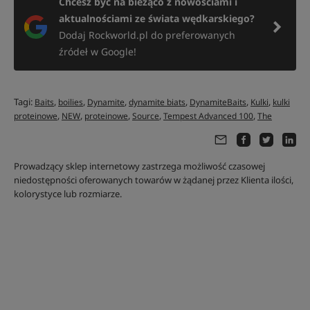
Chcesz być na bieżąco z nowościami i
aktualnościami ze świata wędkarskiego?
Dodaj Rockworld.pl do preferowanych
źródeł w Google!
Tagi:
,
,
,
,
,
,
Baits
boilies
Dynamite
dynamite biats
DynamiteBaits
Kulki
kulki
,
,
,
,
,
proteinowe
NEW
proteinowe
Source
Tempest Advanced 100
The
Prowadzący sklep internetowy zastrzega możliwość czasowej
niedostępności oferowanych towarów w żądanej przez Klienta ilości,
kolorystyce lub rozmiarze.