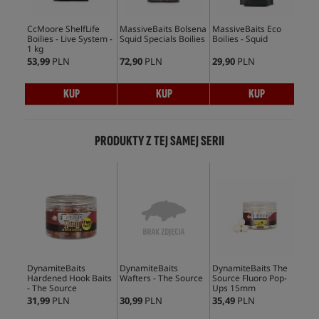
CcMoore ShelfLife
MassiveBaits Bolsena
MassiveBaits Eco
Mas
Boilies - Live System -
Squid Specials Boilies
Boilies - Squid
Boi
1 kg
53,99
PLN
72,90
PLN
29,90
PLN
59,
KUP
KUP
KUP
PRODUKTY Z TEJ SAMEJ SERII
No
DynamiteBaits
DynamiteBaits
DynamiteBaits The
Dyn
Hardened Hook Baits
Wafters - The Source
Source Fluoro Pop-
Sou
- The Source
Ups 15mm
Do
31,99
PLN
30,99
PLN
35,49
PLN
32,