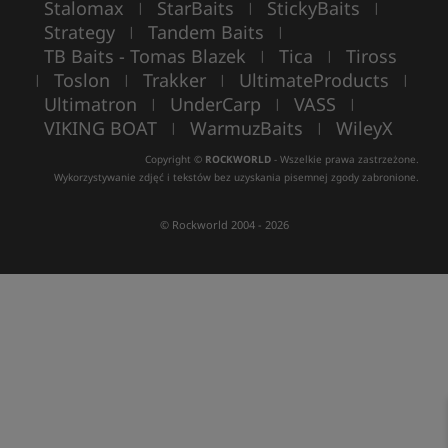
Stalomax
StarBaits
StickyBaits
|
|
|
Strategy
Tandem Baits
|
|
TB Baits - Tomas Blazek
Tica
Tiross
|
|
Toslon
Trakker
UltimateProducts
|
|
|
|
Ultimatron
UnderCarp
VASS
|
|
|
VIKING BOAT
WarmuzBaits
WileyX
|
|
Copyright ©
ROCKWORLD
- Wszelkie prawa zastrzeżone.
Wykorzystywanie zdjęć i tekstów bez uzyskania pisemnej zgody zabronione.
© Rockworld 2004 - 2026