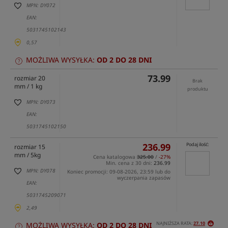
MPN: DY072
EAN:
5031745102143
0,57
MOŻLIWA WYSYŁKA:
OD 2 DO 28 DNI
73.99
rozmiar 20
Brak
mm / 1 kg
produktu
MPN: DY073
EAN:
5031745102150
236.99
Podaj ilość:
rozmiar 15
mm / 5kg
Cena katalogowa
325.00
/
-27%
Min. cena z 30 dni:
236.99
MPN: DY078
Koniec promocji: 09-08-2026, 23:59 lub do
wyczerpania zapasów
EAN:
5031745209071
2,49
NAJNIŻSZA RATA:
27.10
MOŻLIWA WYSYŁKA:
OD 2 DO 28 DNI