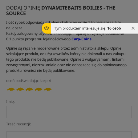
DODAJ OPINIĘ
DYNAMITEBAITS BOILIES - THE
SOURCE
Ilość rybek odpowiada szkolnej skali ocen gdzie 1 to najsłabsza 5 to
najlepsza.
Tym produktem interesuje się:
16 osób
Każdy zalogowany użytkownik dodając 1 opinię otrzymuje dodatkowe
0.1 punktu programu lojalnościowego
Carp-Coins
.
Opinie są ręcznie moderowane przez administratora sklepu. Opinie
szkalujące produkt, od użytkowników którzy nie dokonali u nas zakupu
tego produktu nie będą publikowane. Opinie z wulgaryzmami, linkami
zewnętrznymi, niezrozumiałe oraz nie odnoszące się do opiniowanego
produktu również nie będą publikowane.
oceń podświetlając karpiki
Imię:
Treść recenzji: