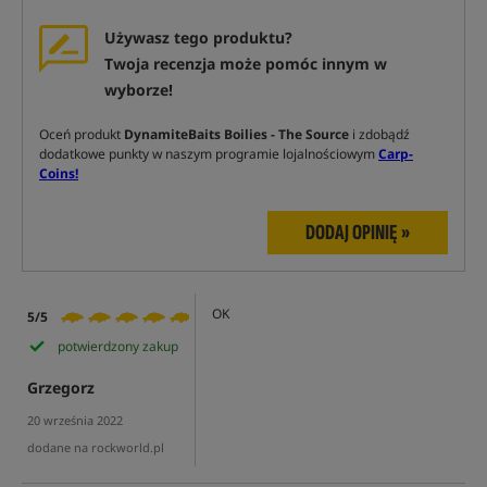
Używasz tego produktu?
Twoja recenzja może pomóc innym w
wyborze!
Oceń produkt
DynamiteBaits Boilies - The Source
i zdobądź
dodatkowe punkty w naszym programie lojalnościowym
Carp-
Coins!
DODAJ OPINIĘ »
OK
5/5
potwierdzony zakup
Grzegorz
20 września 2022
dodane na rockworld.pl