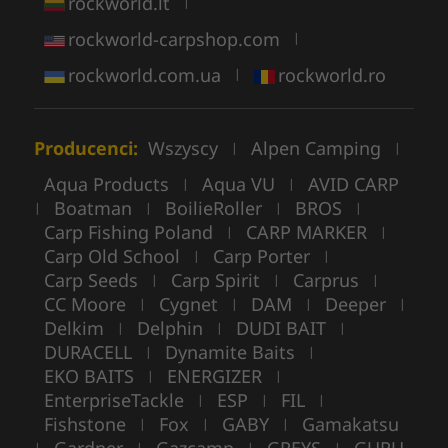
rockworld.lt
|
rockworld-carpshop.com
|
rockworld.com.ua
rockworld.ro
|
Producenci:
Wszyscy
Alpen Camping
|
|
Aqua Products
Aqua VU
AVID CARP
|
|
Boatman
BoilieRoller
BROS
|
|
|
|
Carp Fishing Poland
CARP MARKER
|
|
Carp Old School
Carp Porter
|
|
Carp Seeds
Carp Spirit
Carprus
|
|
|
CC Moore
Cygnet
DAM
Deeper
|
|
|
|
Delkim
Delphin
DUDI BAIT
|
|
|
DURACELL
Dynamite Baits
|
|
EKO BAITS
ENERGIZER
|
|
EnterpriseTackle
ESP
FIL
|
|
|
Fishstone
Fox
GABY
Gamakatsu
|
|
|
|
|
|
|