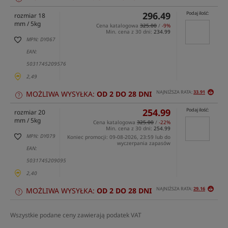
296.49
Podaj ilość:
rozmiar 18
mm / 5kg
Cena katalogowa
325.00
/
-9%
Min. cena z 30 dni:
234.99
MPN: DY067
EAN:
5031745209576
2,49
NAJNIŻSZA RATA:
33.91
MOŻLIWA WYSYŁKA:
OD 2 DO 28 DNI
254.99
Podaj ilość:
rozmiar 20
mm / 5kg
Cena katalogowa
325.00
/
-22%
Min. cena z 30 dni:
254.99
MPN: DY079
Koniec promocji: 09-08-2026, 23:59 lub do
wyczerpania zapasów
EAN:
5031745209095
2,40
NAJNIŻSZA RATA:
29.16
MOŻLIWA WYSYŁKA:
OD 2 DO 28 DNI
Wszystkie podane ceny zawierają podatek VAT