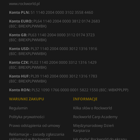
www.rockworld.pl
Konto PLN:
51 1140 2004 0000 3102 3558 4460
Konto EURO:
PL64 1140 2004 0000 3812 0174 2683
(BIC: BREXPLPWMBK)
Konto GB:
PL63 1140 2004 0000 3112 0174 3723
(BIC: BREXPLPWMBK)
Konto USD:
PL37 1140 2004 0000 3012 1316 1916
(BIC: BREXPLPWMBK)
Konto CZK:
PL02 1140 2004 0000 3312 1316 1429
(BIC: BREXPLPWMBK)
Konto HUF:
PL39 1140 2004 0000 3012 1316 1783
(BIC: BREXPLPWMBK)
Konto RON:
PL52 1090 1766 0000 0001 5822 1550 (BIC: WBKPPLPP)
WARUNKI ZAKUPU
INFORMACJE
Regulamin
Kilka słów o Rockworld
Polityka prywatności
Rockworld Carp Academy
Prawo odstąpienia od umowy
Międzynarodowy Dzień
Karpiarza
Reklamacje – zasady zgłaszania
reklamacji w Rockworld
Jak dodać Rockworld do ekranu