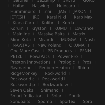
Gardner
Gazcamp
GREYS
GURU
Haibo
Haswing
Holdcarp
|
|
|
|
Humminbird
Inni
JAG
JAXON
|
|
|
|
JETFISH
JRC
Karel Nikl
Karp Max
|
|
|
Kiana Carp
Kolibri
Korda
|
|
|
|
Korum
Kryston
KUMU
Lowrance
|
|
|
Mainline
Massive Baits
Matrix
|
|
|
|
Minn Kota
Mivardi
MUGGA
Nash
|
|
|
NAVITAS
NawiPoland
OKUMA
|
|
|
|
One More Cast
PB Products
PENN
|
|
|
PETZL
PowaPacs
Power Pro
|
|
|
Preston Innovations
Prologic
Pros
|
|
|
Raymarine
Reuben Heaton
Rhino
|
|
|
RidgeMonkey
Rockworld
|
|
Rockworld c
Rockworld ł
|
|
Rockworld p
Rockworld w
|
|
Seven Oaks
Shimano
|
|
Smart Indicators
Solar
Sonik
|
|
|
Sonubaits
Spomb
Sportex
Spro
|
|
|
|