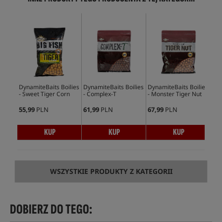
DynamiteBaits Boilies
DynamiteBaits Boilies
DynamiteBaits Boilies
Dyn
- Sweet Tiger Corn
- Complex-T
- Monster Tiger Nut
Tec
& 
55,99
PLN
61,99
PLN
67,99
PLN
16,
KUP
KUP
KUP
WSZYSTKIE PRODUKTY Z KATEGORII
DOBIERZ DO TEGO: