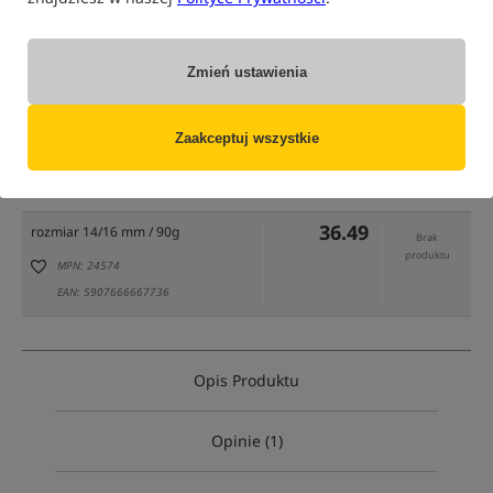
Zmień ustawienia
tylko produkty na
"naszym magazynie"
Zaakceptuj wszystkie
(część opcji mogła zostać ukryta przez wybrany sposób filtrowania)
Opcja
Cena PLN
Ilość
36.49
rozmiar 14/16 mm / 90g
Brak
produktu
MPN: 24574
EAN: 5907666667736
Opis Produktu
Opinie (1)