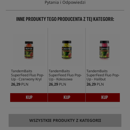
Pytania i Odpowiedzi
INNE PRODUKTY TEGO PRODUCENTA Z TEJ KATEGORII:
TandemBaits
TandemBaits
TandemBaits
Tan
SuperFeed Fluo Pop-
SuperFeed Fluo Pop-
SuperFeed Fluo Pop-
Sup
Up - Czerwony Kryl
Up - Kokosowa
Up - Halibut
Up 
Wanilia
Truskawka
Kr
26,29
PLN
26,29
PLN
26,29
PLN
26,
KUP
KUP
KUP
WSZYSTKIE PRODUKTY Z KATEGORII