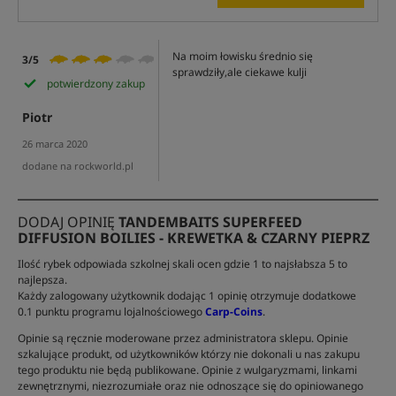
Na moim łowisku średnio się
3/5
sprawdziły,ale ciekawe kulji
potwierdzony zakup
Piotr
26 marca 2020
dodane na rockworld.pl
DODAJ OPINIĘ
TANDEMBAITS SUPERFEED
DIFFUSION BOILIES - KREWETKA & CZARNY PIEPRZ
Ilość rybek odpowiada szkolnej skali ocen gdzie 1 to najsłabsza 5 to
najlepsza.
Każdy zalogowany użytkownik dodając 1 opinię otrzymuje dodatkowe
0.1 punktu programu lojalnościowego
Carp-Coins
.
Opinie są ręcznie moderowane przez administratora sklepu. Opinie
szkalujące produkt, od użytkowników którzy nie dokonali u nas zakupu
tego produktu nie będą publikowane. Opinie z wulgaryzmami, linkami
zewnętrznymi, niezrozumiałe oraz nie odnoszące się do opiniowanego