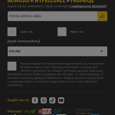
NOWOŚCI
»
WYPRZEDAŻE
»
PROMOCJE
Zapisz się do newslettera i bądź na bieżąco
z najlepszymi okazjami!
Zapisz się
Wypisz się
Język komunikacji
Wyrażam zgodę na otrzymywanie drogą elektroniczną, na podany w
formularzu adres e-mail, informacji handlowych o najnowszych
ofertach i promocjach w e-sklepie. Informacje wysyłane będą przez
ROCKWORLD Łukasz Pawlik z siedzibą w 48-130 Kietrz, ul. Kochanowskiego 21.
Udzielenie niniejszej zgody jest dobrowolne. Mogę ją wycofać w każdej chwili,
co skutkować będzie usunięciem mojego adresu e-mail z listy odbiorców
newslettera.
Znajdź nas na:
Płatności: