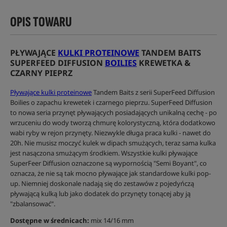
OPIS TOWARU
PŁYWAJĄCE
KULKI PROTEINOWE
TANDEM BAITS
SUPERFEED DIFFUSION
BOILIES
KREWETKA &
CZARNY PIEPRZ
Pływające kulki proteinowe
Tandem Baits z serii SuperFeed Diffusion
Boilies o zapachu krewetek i czarnego pieprzu. SuperFeed Diffusion
to nowa seria przynęt pływających posiadających unikalną cechę - po
wrzuceniu do wody tworzą chmurę kolorystyczną, która dodatkowo
wabi ryby w rejon przynęty. Niezwykle długa praca kulki - nawet do
20h. Nie musisz moczyć kulek w dipach smużących, teraz sama kulka
jest nasączona smużącym środkiem. Wszystkie kulki pływające
SuperFeer Diffusion oznaczone są wypornością "Semi Boyant", co
oznacza, że nie są tak mocno pływające jak standardowe kulki pop-
up. Niemniej doskonale nadają się do zestawów z pojedyńczą
pływającą kulką lub jako dodatek do przynęty tonącej aby ją
"zbalansować".
Dostępne w średnicach:
mix 14/16 mm