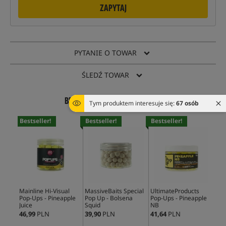
ZAPYTAJ
PYTANIE O TOWAR
ŚLEDŹ TOWAR
BESTSELLERY Z TEJ KATEGORII
Tym produktem interesuje się:
67 osób
Bestseller!
Bestseller!
Bestseller!
Bes
Mainline Hi-Visual
MassiveBaits Special
UltimateProducts
CcM
Pop-Ups - Pineapple
Pop Up - Bolsena
Pop-Ups - Pineapple
Ups
Juice
Squid
NB
46,99
PLN
39,90
PLN
41,64
PLN
39,