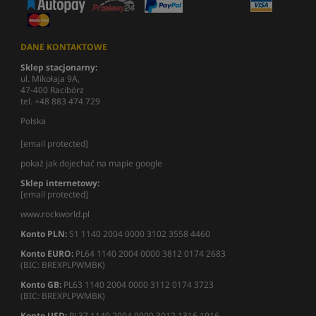
DANE KONTAKTOWE
Sklep stacjonarny:
ul. Mikołaja 9A,
47-400 Racibórz
tel. +48 883 474 729
Polska
[email protected]
pokaż jak dojechać na mapie google
Sklep internetowy:
[email protected]
www.rockworld.pl
Konto PLN:
51 1140 2004 0000 3102 3558 4460
Konto EURO:
PL64 1140 2004 0000 3812 0174 2683
(BIC: BREXPLPWMBK)
Konto GB:
PL63 1140 2004 0000 3112 0174 3723
(BIC: BREXPLPWMBK)
Konto USD:
PL37 1140 2004 0000 3012 1316 1916