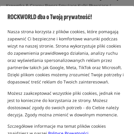
Krewetka & Czarny Pieprz Smużące Kulki Pływające /
Tandem Baits
ROCKWORLD dba o Twoją prywatność!
3,0
1 opinia | ponad 20 osób kupiło ten produkt
Nasza strona korzysta z plików cookies, które pomagają
zapewnić Ci bezpieczne i komfortowe warunki podczas
wizyt na naszej stronie. Strona wykorzystuje pliki cookies
do zapewnienia prawidłowego działania, analizy ruchu
oraz wyświetlania spersonalizowanych reklam przez
partnerów takich jak Google, Meta, TikTok oraz Microsoft.
Dzięki plikom cookies możemy zrozumieć Twoje potrzeby i
dopasować treść reklam do Twoich zainteresowań.
Możesz zaakceptować wszystkie pliki cookies, jednak nie
jest to konieczne do korzystania ze strony. Możesz
dostosować zgody do swoich potrzeb - do Ciebie należy
decyzja. Zgody można zmienić w dowolnym momencie.
Szczegółowe informacje ma temat plików cookies
znajdziesz w naszej
Polityce Prywatności
.