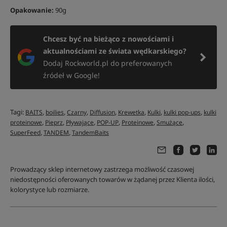
Opakowanie:
90g
Chcesz być na bieżąco z nowościami i
aktualnościami ze świata wędkarskiego?
Dodaj Rockworld.pl do preferowanych
źródeł w Google!
Tagi:
,
,
,
,
,
,
,
BAITS
boilies
Czarny
Diffusion
Krewetka
Kulki
kulki pop-ups
kulki
,
,
,
,
,
,
proteinowe
Pieprz
Pływające
POP-UP
Proteinowe
Smużące
,
,
SuperFeed
TANDEM
TandemBaits
Prowadzący sklep internetowy zastrzega możliwość czasowej
niedostępności oferowanych towarów w żądanej przez Klienta ilości,
kolorystyce lub rozmiarze.