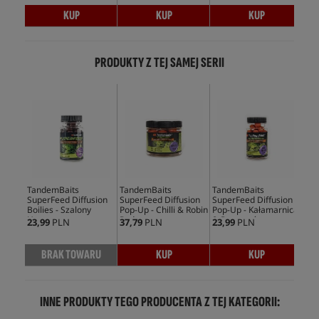
KUP
KUP
KUP
PRODUKTY Z TEJ SAMEJ SERII
TandemBaits
TandemBaits
TandemBaits
Tan
SuperFeed Diffusion
SuperFeed Diffusion
SuperFeed Diffusion
Sup
Boilies - Szalony
Pop-Up - Chilli & Robin
Pop-Up - Kałamarnica
Pop
Homar
Red
& Pomarańcza
Mo
23,99
PLN
37,79
PLN
23,99
PLN
25,
BRAK TOWARU
KUP
KUP
INNE PRODUKTY TEGO PRODUCENTA Z TEJ KATEGORII: