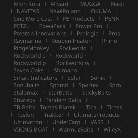
Minn Kota
Mivardi
MUGGA
Nash
|
|
|
NAVITAS
NawiPoland
OKUMA
|
|
|
|
One More Cast
PB Products
PENN
|
|
|
PETZL
PowaPacs
Power Pro
|
|
|
Preston Innovations
Prologic
Pros
|
|
|
Raymarine
Reuben Heaton
Rhino
|
|
|
RidgeMonkey
Rockworld
|
|
Rockworld c
Rockworld ł
|
|
Rockworld p
Rockworld w
|
|
Seven Oaks
Shimano
|
|
Smart Indicators
Solar
Sonik
|
|
|
Sonubaits
Spomb
Sportex
Spro
|
|
|
|
Stalomax
StarBaits
StickyBaits
|
|
|
Strategy
Tandem Baits
|
|
TB Baits - Tomas Blazek
Tica
Tiross
|
|
Toslon
Trakker
UltimateProducts
|
|
|
|
Ultimatron
UnderCarp
VASS
|
|
|
VIKING BOAT
WarmuzBaits
WileyX
|
|