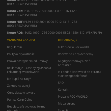
(BIC: BREXPLPWMBK)
Konto CZK:
PL02 1140 2004 0000 3312 1316 1429
(BIC: BREXPLPWMBK)
Konto HUF:
PL39 1140 2004 0000 3012 1316 1783
(BIC: BREXPLPWMBK)
Konto RON:
PL52 1090 1766 0000 0001 5822 1550 (BIC: WBKPPLPP)
WARUNKI ZAKUPU
INFORMACJE
Regulamin
Kilka słów o Rockworld
Polityka prywatności
Rockworld Carp Academy
Prawo odstąpienia od umowy
Międzynarodowy Dzień
Karpiarza
Reklamacje – zasady zgłaszania
reklamacji w Rockworld
Jak dodać Rockworld do ekranu
startowego telefonu?
Jak kupić na raty?
FAQ
Zakupy na aukcji
Kontakt
Ceny dostaw towaru
Praca w ROCKWORLD
Punkty Carp Coins
Mapa strony
Bezpieczeństwo oraz formy
płatności
Słownik