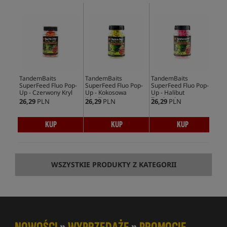
TandemBaits
TandemBaits
TandemBaits
Tan
SuperFeed Fluo Pop-
SuperFeed Fluo Pop-
SuperFeed Fluo Pop-
Sup
Up - Czerwony Kryl
Up - Kokosowa
Up - Halibut
Up 
Wanilia
Truskawka
Kr
26,29
PLN
26,29
PLN
26,29
PLN
26,
KUP
KUP
KUP
WSZYSTKIE PRODUKTY Z KATEGORII