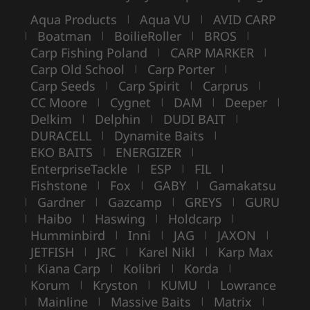
Aqua Products
Aqua VU
AVID CARP
|
|
Boatman
BoilieRoller
BROS
|
|
|
|
Carp Fishing Poland
CARP MARKER
|
|
Carp Old School
Carp Porter
|
|
Carp Seeds
Carp Spirit
Carprus
|
|
|
CC Moore
Cygnet
DAM
Deeper
|
|
|
|
Delkim
Delphin
DUDI BAIT
|
|
|
DURACELL
Dynamite Baits
|
|
EKO BAITS
ENERGIZER
|
|
EnterpriseTackle
ESP
FIL
|
|
|
Fishstone
Fox
GABY
Gamakatsu
|
|
|
Gardner
Gazcamp
GREYS
GURU
|
|
|
|
Haibo
Haswing
Holdcarp
|
|
|
|
Humminbird
Inni
JAG
JAXON
|
|
|
|
JETFISH
JRC
Karel Nikl
Karp Max
|
|
|
Kiana Carp
Kolibri
Korda
|
|
|
|
Korum
Kryston
KUMU
Lowrance
|
|
|
Mainline
Massive Baits
Matrix
|
|
|
|