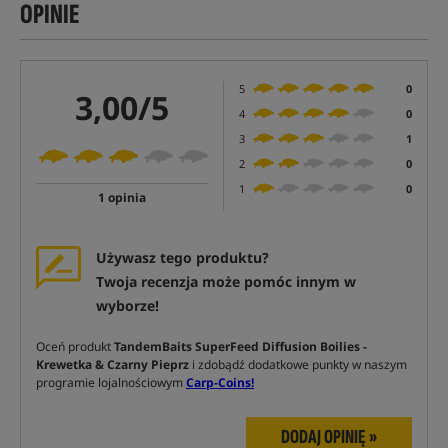
OPINIE
5
0
3,00/5
4
0
3
1
2
0
1
0
1 opinia
Używasz tego produktu?
Twoja recenzja może pomóc innym w
wyborze!
Oceń produkt
TandemBaits SuperFeed Diffusion Boilies -
Krewetka & Czarny Pieprz
i zdobądź dodatkowe punkty w naszym
programie lojalnościowym
Carp-Coins!
DODAJ OPINIĘ »