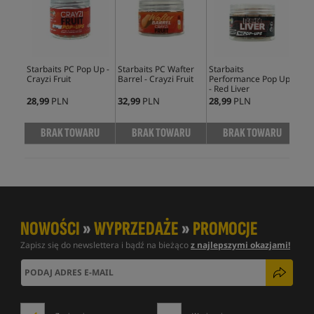
Starbaits PC Pop Up -
Starbaits PC Wafter
Starbaits
Sta
Crayzi Fruit
Barrel - Crayzi Fruit
Performance Pop Ups
Dum
- Red Liver
28,99
PLN
32,99
PLN
28,99
PLN
33,
BRAK TOWARU
BRAK TOWARU
BRAK TOWARU
NOWOŚCI
»
WYPRZEDAŻE
»
PROMOCJE
Zapisz się do newslettera i bądź na bieżąco
z najlepszymi okazjami!