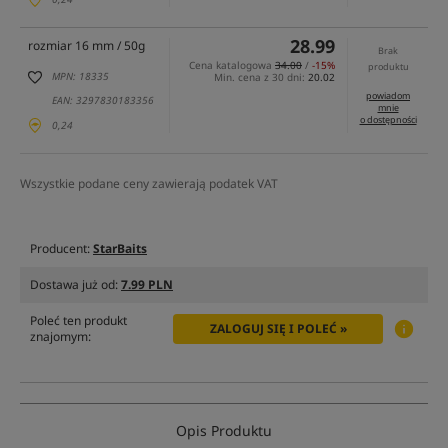
28.99
rozmiar 16 mm / 50g
Brak
Cena katalogowa
34.00
/
-15%
produktu
MPN: 18335
Min. cena z 30 dni:
20.02
powiadom
EAN: 3297830183356
mnie
o dostępności
0,24
Wszystkie podane ceny zawierają podatek VAT
Producent:
StarBaits
Dostawa już od:
7.99 PLN
Poleć ten produkt
ZALOGUJ SIĘ I POLEĆ »
znajomym:
Opis Produktu