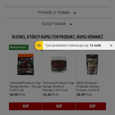
PYTANIE O TOWAR
ŚLEDŹ TOWAR
KLIENCI, KTÓRZY KUPILI TEN PRODUKT, KUPILI RÓWNIEŻ
Tym produktem interesuje się:
13 osób
Bestseller!
Bestseller!
Bes
UltimateProducts Top
UltimateProducts Top
NEW Starbaits
Tra
Range Boilies - Mango
Range Wafters -
Probiotic Boilies -
Lin
Chili Crab
Mango Chili Crab
Scopex and Krill
64,98
PLN
41,64
PLN
28,99
PLN
39,
KUP
KUP
KUP