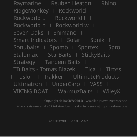
Raymarine
Reuben Heaton
Rhino
|
|
|
RidgeMonkey
Rockworld
|
|
Rockworld c
Rockworld ł
|
|
Rockworld p
Rockworld w
|
|
Seven Oaks
Shimano
|
|
Smart Indicators
Solar
Sonik
|
|
|
Sonubaits
Spomb
Sportex
Spro
|
|
|
|
Stalomax
StarBaits
StickyBaits
|
|
|
Strategy
Tandem Baits
|
|
TB Baits - Tomas Blazek
Tica
Tiross
|
|
Toslon
Trakker
UltimateProducts
|
|
|
|
Ultimatron
UnderCarp
VASS
|
|
|
VIKING BOAT
WarmuzBaits
WileyX
|
|
Copyright ©
ROCKWORLD
- Wszelkie prawa zastrzeżone.
Wykorzystywanie zdjęć i tekstów bez uzyskania pisemnej zgody zabronione.
© Rockworld 2004 - 2026