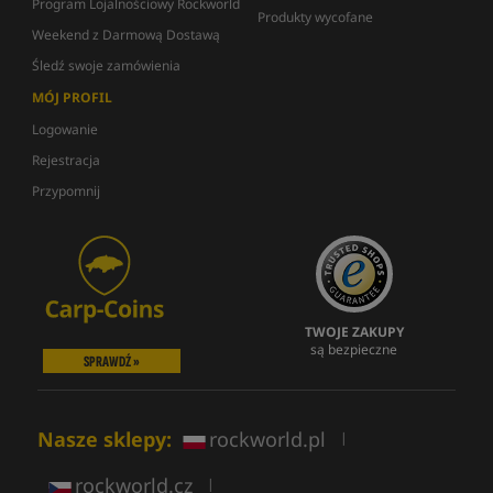
Program Lojalnościowy Rockworld
Produkty wycofane
Weekend z Darmową Dostawą
Śledź swoje zamówienia
MÓJ PROFIL
Logowanie
Rejestracja
Przypomnij
TWOJE ZAKUPY
są bezpieczne
SPRAWDŹ »
Nasze sklepy:
rockworld.pl
|
rockworld.cz
|