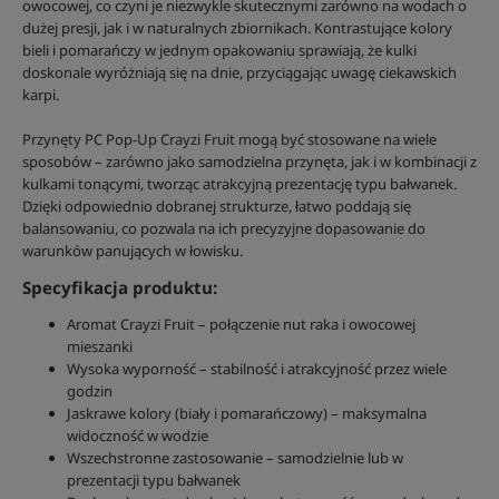
owocowej, co czyni je niezwykle skutecznymi zarówno na wodach o
dużej presji, jak i w naturalnych zbiornikach. Kontrastujące kolory
bieli i pomarańczy w jednym opakowaniu sprawiają, że kulki
doskonale wyróżniają się na dnie, przyciągając uwagę ciekawskich
karpi.
Przynęty PC Pop-Up Crayzi Fruit mogą być stosowane na wiele
sposobów – zarówno jako samodzielna przynęta, jak i w kombinacji z
kulkami tonącymi, tworząc atrakcyjną prezentację typu bałwanek.
Dzięki odpowiednio dobranej strukturze, łatwo poddają się
balansowaniu, co pozwala na ich precyzyjne dopasowanie do
warunków panujących w łowisku.
Specyfikacja produktu:
Aromat Crayzi Fruit – połączenie nut raka i owocowej
mieszanki
Wysoka wyporność – stabilność i atrakcyjność przez wiele
godzin
Jaskrawe kolory (biały i pomarańczowy) – maksymalna
widoczność w wodzie
Wszechstronne zastosowanie – samodzielnie lub w
prezentacji typu bałwanek