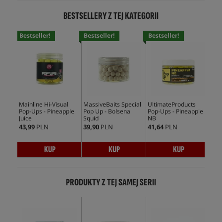
BESTSELLERY Z TEJ KATEGORII
Bestseller!
Bestseller!
Bestseller!
Bes
Mainline Hi-Visual
MassiveBaits Special
UltimateProducts
CcM
Pop-Ups - Pineapple
Pop Up - Bolsena
Pop-Ups - Pineapple
Ups
Juice
Squid
NB
43,99
PLN
39,90
PLN
41,64
PLN
35,
KUP
KUP
KUP
PRODUKTY Z TEJ SAMEJ SERII