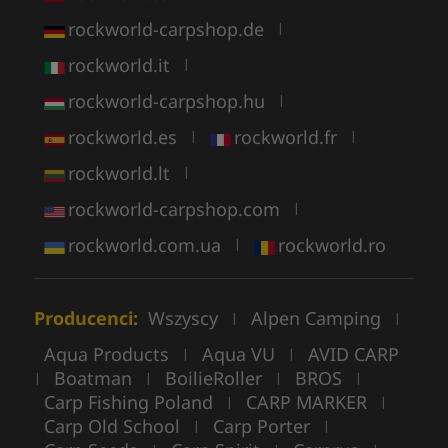
rockworld-carpshop.de
|
rockworld.it
|
rockworld-carpshop.hu
|
rockworld.es
rockworld.fr
|
|
rockworld.lt
|
rockworld-carpshop.com
|
rockworld.com.ua
rockworld.ro
|
Producenci:
Wszyscy
Alpen Camping
|
|
Aqua Products
Aqua VU
AVID CARP
|
|
Boatman
BoilieRoller
BROS
|
|
|
|
Carp Fishing Poland
CARP MARKER
|
|
Carp Old School
Carp Porter
|
|