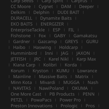
Carp Seeds
Carp Spirit
Carprus
|
|
|
CC Moore
Cygnet
DAM
Deeper
|
|
|
|
Delkim
Delphin
DUDI BAIT
|
|
|
DURACELL
Dynamite Baits
|
|
EKO BAITS
ENERGIZER
|
|
EnterpriseTackle
ESP
FIL
|
|
|
Fishstone
Fox
GABY
Gamakatsu
|
|
|
Gardner
Gazcamp
GREYS
GURU
|
|
|
|
Haibo
Haswing
Holdcarp
|
|
|
|
Humminbird
Inni
JAG
JAXON
|
|
|
|
JETFISH
JRC
Karel Nikl
Karp Max
|
|
|
Kiana Carp
Kolibri
Korda
|
|
|
|
Korum
Kryston
KUMU
Lowrance
|
|
|
Mainline
Massive Baits
Matrix
|
|
|
|
Minn Kota
Mivardi
MUGGA
Nash
|
|
|
NAVITAS
NawiPoland
OKUMA
|
|
|
|
One More Cast
PB Products
PENN
|
|
|
PETZL
PowaPacs
Power Pro
|
|
|
Preston Innovations
Prologic
Pros
|
|
|