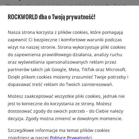
Przynęty pływające w jaskrawym kolorze o zapachu Crayzi
Fruit /
StarBaits
ROCKWORLD dba o Twoją prywatność!
0,0
0 opinii
Nasza strona korzysta z plików cookies, które pomagają
zapewnić Ci bezpieczne i komfortowe warunki podczas
wizyt na naszej stronie. Strona wykorzystuje pliki cookies
do zapewnienia prawidłowego działania, analizy ruchu
oraz wyświetlania spersonalizowanych reklam przez
partnerów takich jak Google, Meta, TikTok oraz Microsoft.
Dzięki plikom cookies możemy zrozumieć Twoje potrzeby i
dopasować treść reklam do Twoich zainteresowań.
Możesz zaakceptować wszystkie pliki cookies, jednak nie
jest to konieczne do korzystania ze strony. Możesz
dostosować zgody do swoich potrzeb - do Ciebie należy
decyzja. Zgody można zmienić w dowolnym momencie.
Szczegółowe informacje ma temat plików cookies
znajdziesz w naszej
Polityce Prywatności
.