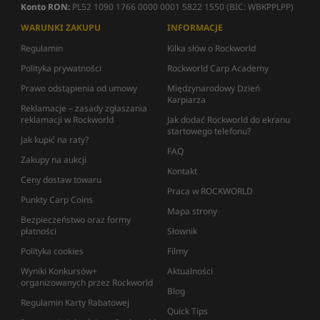
Konto RON:
PL52 1090 1766 0000 0001 5822 1550 (BIC: WBKPPLPP)
WARUNKI ZAKUPU
INFORMACJE
Regulamin
Kilka słów o Rockworld
Polityka prywatności
Rockworld Carp Academy
Prawo odstąpienia od umowy
Międzynarodowy Dzień
Karpiarza
Reklamacje – zasady zgłaszania
reklamacji w Rockworld
Jak dodać Rockworld do ekranu
startowego telefonu?
Jak kupić na raty?
FAQ
Zakupy na aukcji
Kontakt
Ceny dostaw towaru
Praca w ROCKWORLD
Punkty Carp Coins
Mapa strony
Bezpieczeństwo oraz formy
płatności
Słownik
Polityka cookies
Filmy
Wyniki Konkursów+
Aktualności
organizowanych przez Rockworld
Blog
Regulamin Karty Rabatowej
Quick Tips