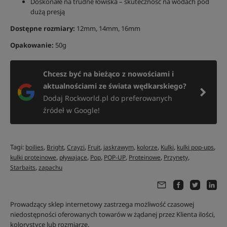
Doskonałe na trudne łowiska – skuteczność na wodach pod
dużą presją
Dostępne rozmiary:
12mm, 14mm, 16mm
Opakowanie:
50g
Chcesz być na bieżąco z nowościami i
aktualnościami ze świata wędkarskiego?
Dodaj Rockworld.pl do preferowanych
źródeł w Google!
Tagi:
,
,
,
,
,
,
,
,
boilies
Bright
Crayzi
Fruit
jaskrawym
kolorze
Kulki
kulki pop-ups
,
,
,
,
,
,
kulki proteinowe
pływające
Pop
POP-UP
Proteinowe
Przynęty
,
Starbaits
zapachu
Prowadzący sklep internetowy zastrzega możliwość czasowej
niedostępności oferowanych towarów w żądanej przez Klienta ilości,
kolorystyce lub rozmiarze.