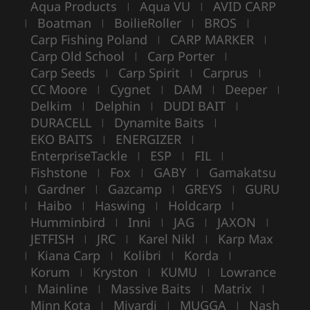
Aqua Products
Aqua VU
AVID CARP
|
|
Boatman
BoilieRoller
BROS
|
|
|
|
Carp Fishing Poland
CARP MARKER
|
|
Carp Old School
Carp Porter
|
|
Carp Seeds
Carp Spirit
Carprus
|
|
|
CC Moore
Cygnet
DAM
Deeper
|
|
|
|
Delkim
Delphin
DUDI BAIT
|
|
|
DURACELL
Dynamite Baits
|
|
EKO BAITS
ENERGIZER
|
|
EnterpriseTackle
ESP
FIL
|
|
|
Fishstone
Fox
GABY
Gamakatsu
|
|
|
Gardner
Gazcamp
GREYS
GURU
|
|
|
|
Haibo
Haswing
Holdcarp
|
|
|
|
Humminbird
Inni
JAG
JAXON
|
|
|
|
JETFISH
JRC
Karel Nikl
Karp Max
|
|
|
Kiana Carp
Kolibri
Korda
|
|
|
|
Korum
Kryston
KUMU
Lowrance
|
|
|
Mainline
Massive Baits
Matrix
|
|
|
|
Minn Kota
Mivardi
MUGGA
Nash
|
|
|