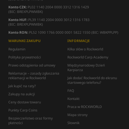
Konto CZK:
PL02 1140 2004 0000 3312 1316 1429
(BIC: BREXPLPWMBK)
Konto HUF:
PL39 1140 2004 0000 3012 1316 1783
(BIC: BREXPLPWMBK)
Konto RON:
PL52 1090 1766 0000 0001 5822 1550 (BIC: WBKPPLPP)
WARUNKI ZAKUPU
INFORMACJE
Regulamin
Kilka słów o Rockworld
Polityka prywatności
Rockworld Carp Academy
Prawo odstąpienia od umowy
Międzynarodowy Dzień
Karpiarza
Reklamacje – zasady zgłaszania
reklamacji w Rockworld
Jak dodać Rockworld do ekranu
startowego telefonu?
Jak kupić na raty?
FAQ
Zakupy na aukcji
Kontakt
Ceny dostaw towaru
Praca w ROCKWORLD
Punkty Carp Coins
Mapa strony
Bezpieczeństwo oraz formy
płatności
Słownik