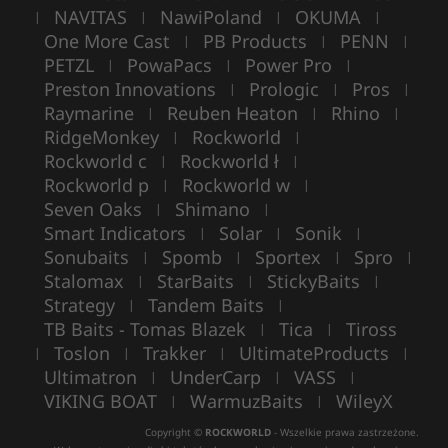
NAVITAS
NawiPoland
OKUMA
|
|
|
|
One More Cast
PB Products
PENN
|
|
|
PETZL
PowaPacs
Power Pro
|
|
|
Preston Innovations
Prologic
Pros
|
|
|
Raymarine
Reuben Heaton
Rhino
|
|
|
RidgeMonkey
Rockworld
|
|
Rockworld c
Rockworld ł
|
|
Rockworld p
Rockworld w
|
|
Seven Oaks
Shimano
|
|
Smart Indicators
Solar
Sonik
|
|
|
Sonubaits
Spomb
Sportex
Spro
|
|
|
|
Stalomax
StarBaits
StickyBaits
|
|
|
Strategy
Tandem Baits
|
|
TB Baits - Tomas Blazek
Tica
Tiross
|
|
Toslon
Trakker
UltimateProducts
|
|
|
|
Ultimatron
UnderCarp
VASS
|
|
|
VIKING BOAT
WarmuzBaits
WileyX
|
|
Copyright ©
ROCKWORLD
- Wszelkie prawa zastrzeżone.