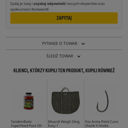
Zadaj je tutaj i
uzyskaj odpowiedź
naszych ekspertów oraz
społeczności Rockworld!
ZAPYTAJ
PYTANIE O TOWAR
ŚLEDŹ TOWAR
KLIENCI, KTÓRZY KUPILI TEN PRODUKT, KUPILI RÓWNIEŻ
TandemBaits
Mivardi Weigh Sling
Fox Arma Point Curve
Son
SuperFeed Pure Oil -
Easy 1
Shank X Hooks
Rod