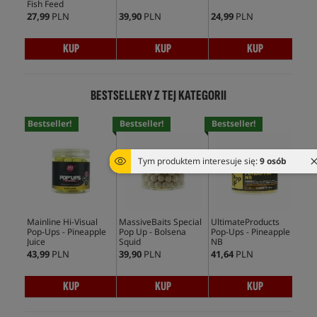
Fish Feed
27,99
PLN
39,90
PLN
24,99
PLN
13,
KUP
KUP
KUP
BESTSELLERY Z TEJ KATEGORII
Bestseller!
Bestseller!
Bestseller!
Bes
Tym produktem interesuje się:
9 osób
Mainline Hi-Visual
MassiveBaits Special
UltimateProducts
CcM
Pop-Ups - Pineapple
Pop Up - Bolsena
Pop-Ups - Pineapple
Ups
Juice
Squid
NB
43,99
PLN
39,90
PLN
41,64
PLN
35,
KUP
KUP
KUP