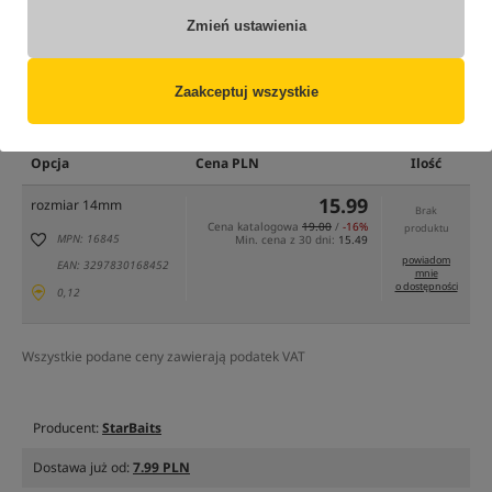
Zmień ustawienia
Zaakceptuj wszystkie
tylko produkty na
"naszym magazynie"
(część opcji mogła zostać ukryta przez wybrany sposób filtrowania)
Opcja
Cena PLN
Ilość
15.99
rozmiar 14mm
Brak
Cena katalogowa
19.00
/
-16%
produktu
MPN: 16845
Min. cena z 30 dni:
15.49
powiadom
EAN: 3297830168452
mnie
o dostępności
0,12
Wszystkie podane ceny zawierają podatek VAT
Producent:
StarBaits
Dostawa już od:
7.99 PLN