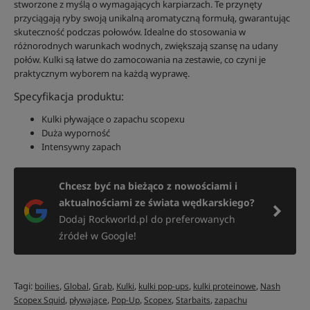
stworzone z myślą o wymagających karpiarzach. Te przynęty
przyciągają ryby swoją unikalną aromatyczną formułą, gwarantując
skuteczność podczas połowów. Idealne do stosowania w
różnorodnych warunkach wodnych, zwiększają szansę na udany
połów. Kulki są łatwe do zamocowania na zestawie, co czyni je
praktycznym wyborem na każdą wyprawę.
Specyfikacja produktu:
Kulki pływające o zapachu scopexu
Duża wyporność
Intensywny zapach
Chcesz być na bieżąco z nowościami i
aktualnościami ze świata wędkarskiego?
Dodaj Rockworld.pl do preferowanych
źródeł w Google!
Tagi:
,
,
,
,
,
,
boilies
Global
Grab
Kulki
kulki pop-ups
kulki proteinowe
Nash
,
,
,
,
,
Scopex Squid
pływające
Pop-Up
Scopex
Starbaits
zapachu