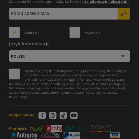
Zapisz się do newslettera i bądź na bieżąco
z najlepszymi okazjami!
Zapisz się
Wypisz się
Język komunikacji
Wyrażam zgodę na otrzymywanie drogą elektroniczną, na podany w
formularzu adres e-mail, informacji handlowych o najnowszych
ofertach i promocjach w e-sklepie. Informacje wysyłane będą przez
ROCKWORLD Łukasz Pawlik z siedzibą w 48-130 Kietrz, ul. Kochanowskiego 21.
Udzielenie niniejszej zgody jest dobrowolne. Mogę ją wycofać w każdej chwili,
co skutkować będzie usunięciem mojego adresu e-mail z listy odbiorców
newslettera.
Znajdź nas na:
Płatności: