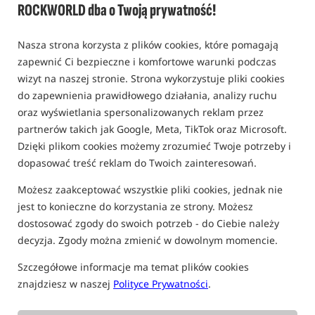
ROCKWORLD dba o Twoją prywatność!
Kulki pływające o zapachu scopex /
StarBaits
0,0
Nasza strona korzysta z plików cookies, które pomagają
0 opinii | ponad 40 osób kupiło ten produkt
zapewnić Ci bezpieczne i komfortowe warunki podczas
wizyt na naszej stronie. Strona wykorzystuje pliki cookies
do zapewnienia prawidłowego działania, analizy ruchu
oraz wyświetlania spersonalizowanych reklam przez
partnerów takich jak Google, Meta, TikTok oraz Microsoft.
Dzięki plikom cookies możemy zrozumieć Twoje potrzeby i
dopasować treść reklam do Twoich zainteresowań.
Możesz zaakceptować wszystkie pliki cookies, jednak nie
jest to konieczne do korzystania ze strony. Możesz
dostosować zgody do swoich potrzeb - do Ciebie należy
decyzja. Zgody można zmienić w dowolnym momencie.
Szczegółowe informacje ma temat plików cookies
znajdziesz w naszej
Polityce Prywatności
.