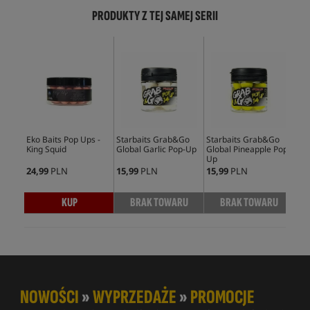
PRODUKTY Z TEJ SAMEJ SERII
Eko Baits Pop Ups -
Starbaits Grab&Go
Starbaits Grab&Go
Sta
King Squid
Global Garlic Pop-Up
Global Pineapple Pop-
Glo
Up
24,99
PLN
15,99
PLN
15,99
PLN
15,
KUP
BRAK TOWARU
BRAK TOWARU
NOWOŚCI
»
WYPRZEDAŻE
»
PROMOCJE