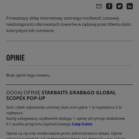
Prowadzący sklep internetowy zastrzega możliwość czasowej
niedostępności oferowanych towarów w żądanej przez Klienta ilości,
kolorystyce lub rozmiarze.
OPINIE
Brak opinii tego towaru.
DODAJ OPINIĘ
STARBAITS GRAB&GO GLOBAL
SCOPEX POP-UP
Ilość rybek odpowiada szkolnej skali ocen gdzie 1 to najsłabsza 5 to
najlepsza.
Każdy zalogowany użytkownik dodając 1 opinię otrzymuje dodatkowe
0.1 punktu programu lojalnościowego
Carp-Coins
.
Opinie są ręcznie moderowane przez administratora sklepu. Opinie
szkalujące produkt, od użytkowników którzy nie dokonali u nas zakupu