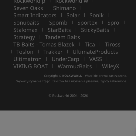
Rockworld p
Rockworld w
|
|
Seven Oaks
Shimano
|
|
Smart Indicators
Solar
Sonik
|
|
|
Sonubaits
Spomb
Sportex
Spro
|
|
|
|
Stalomax
StarBaits
StickyBaits
|
|
|
Strategy
Tandem Baits
|
|
TB Baits - Tomas Blazek
Tica
Tiross
|
|
Toslon
Trakker
UltimateProducts
|
|
|
|
Ultimatron
UnderCarp
VASS
|
|
|
VIKING BOAT
WarmuzBaits
WileyX
|
|
Copyright ©
ROCKWORLD
- Wszelkie prawa zastrzeżone.
Wykorzystywanie zdjęć i tekstów bez uzyskania pisemnej zgody zabronione.
© Rockworld 2004 - 2026