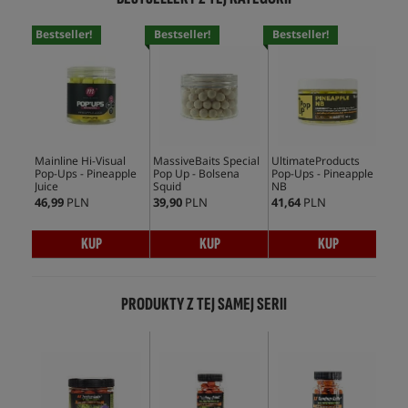
Bestseller!
Bestseller!
Bestseller!
Bes
Mainline Hi-Visual
MassiveBaits Special
UltimateProducts
CcM
Pop-Ups - Pineapple
Pop Up - Bolsena
Pop-Ups - Pineapple
Ups
Juice
Squid
NB
46,99
PLN
39,90
PLN
41,64
PLN
39,
KUP
KUP
KUP
PRODUKTY Z TEJ SAMEJ SERII