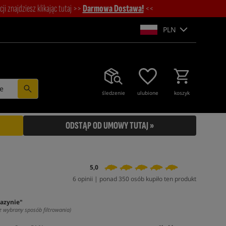
i znajdziesz klikając tutaj >>
Darmowa Dostawa!
<<
PLN
e
śledzenie
ulubione
koszyk
ODSTĄP OD UMOWY TUTAJ »
5,0
6 opinii | ponad 350 osób kupiło ten produkt
azynie"
z wybrany sposób filtrowania)