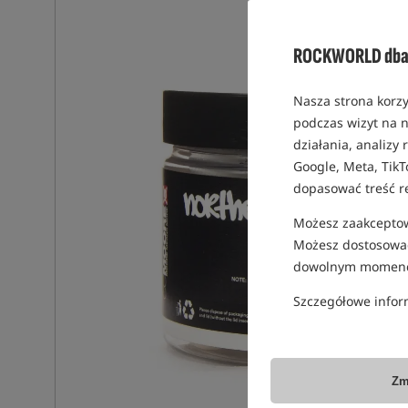
ROCKWORLD dba 
Nasza strona korzy
podczas wizyt na n
działania, analizy
Google, Meta, TikT
dopasować treść r
Możesz zaakceptowa
Możesz dostosować
dowolnym momenc
Szczegółowe infor
Zm