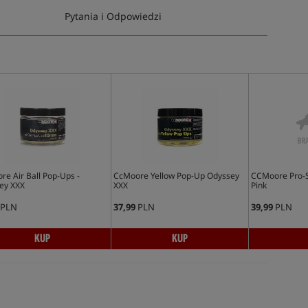
Pytania i Odpowiedzi
e Air Ball Pop-Ups -
CcMoore Yellow Pop-Up Odyssey
CCMoore Pro-St
ey XXX
XXX
Pink
PLN
37,99
PLN
39,99
PLN
KUP
KUP