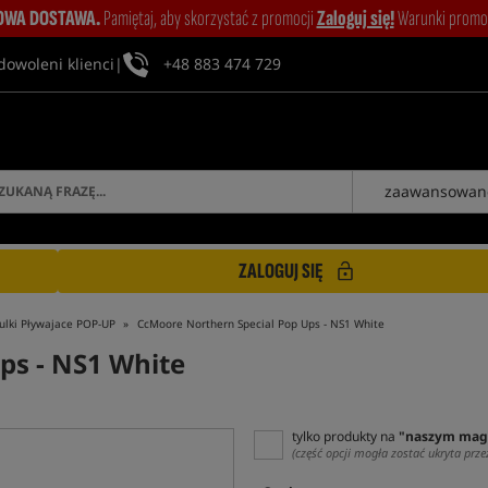
WA DOSTAWA.
Pamiętaj, aby skorzystać z promocji
Zaloguj się!
Warunki promocj
dowoleni klienci
|
+48 883 474 729
zaawansowan
ZALOGUJ SIĘ
ulki Pływajace POP-UP
CcMoore Northern Special Pop Ups - NS1 White
ps - NS1 White
tylko produkty na
"naszym mag
(część opcji mogła zostać ukryta prze