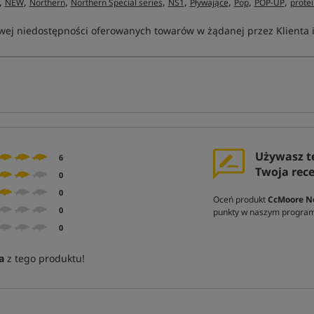
,
,
,
,
,
,
,
,
NEW
Northern
Northern Special series
NS1
Pływające
Pop
POP-UP
prote
ej niedostępności oferowanych towarów w żądanej przez Klienta ilo
Używasz t
6
Twoja rec
0
0
Oceń produkt
CcMoore No
0
punkty w naszym program
0
a
z tego produktu!