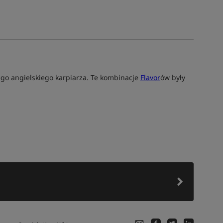
go angielskiego karpiarza. Te kombinacje
Flavor
ów były
Tym produktem interesuje się:
7 osób