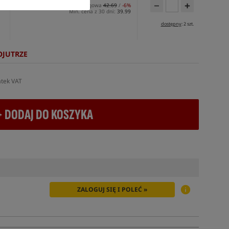
Cena katalogowa
42.69
/
-6%
Min. cena z 30 dni:
39.99
dostępny
: 2 szt.
OJUTRZE
atek VAT
+ DODAJ DO KOSZYKA
ZALOGUJ SIĘ I POLEĆ »