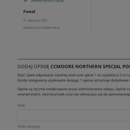
potwierdzony zakup
Paweł
21 sierpnia 2021
dodane na rockworld.pl
DODAJ OPINIĘ
CCMOORE NORTHERN SPECIAL POP 
Ilość rybek odpowiada szkolnej skali ocen gdzie 1 to najsłabsza 5 to na
Każdy zalogowany użytkownik dodając 1 opinię otrzymuje dodatkowe
Opinie są ręcznie moderowane przez administratora sklepu. Opinie sz
zewnętrznymi, niezrozumiałe oraz nie odnoszące się do opiniowanego
Imię:
Treść recenzji: