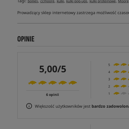
Tagi:
,
,
,
,
,
boilies
ccmoore
kulki
kulki pop-ups
kulki proteinowe
Moore
Prowadzący sklep internetowy zastrzega możliwość czasow
OPINIE
5,00/5
5
4
3
2
1
6 opinii
Większość użytkowników jest
bardzo zadowolon