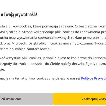
Opcja
rozmiar 12 mm
o Twoją prywatność!
MPN: 90022
EAN: 634158436734
sta z plików cookies, które pomagają zapewnić Ci bezpieczne i ko
0,32
aszej stronie. Strona wykorzystuje pliki cookies do zapewnienia p
SPODZIEWANA WYSYŁKA
P
 ruchu oraz wyświetlania spersonalizowanych reklam przez partneró
ok oraz Microsoft. Dzięki plikom cookies możemy zrozumieć Twoje p
rozmiar 14 mm
eklam do Twoich zainteresowań.
MPN: 90743
ć wszystkie pliki cookies, jednak nie jest to konieczne do korzysta
EAN: 634158436765
 zgody do swoich potrzeb - do Ciebie należy decyzja. Zgody możn
rozmiar 18 mm
ie.
MPN: 90326
macje ma temat plików cookies znajdziesz w naszej
Polityce Prywat
EAN: 634158556463
0,32
SPODZIEWANA WYSYŁKA
P
ień ustawienia
Zaakceptuj wszy
rozmiar NS1+ 13-14 mm