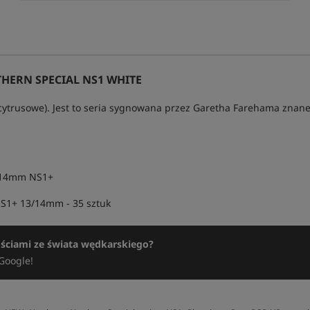
ERN SPECIAL NS1 WHITE
trusowe). Jest to seria sygnowana przez Garetha Farehama znane
-14mm NS1+
S1+ 13/14mm - 35 sztuk
ościami ze świata wędkarskiego?
Google!