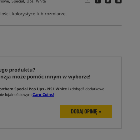
,
,
,
inowe
Special
Ups
White
ści, kolorystyce lub rozmiarze.
ego produktu?
enzja może pomóc innym w wyborze!
rthern Special Pop Ups - NS1 White
i zdobądź dodatkowe
ie lojalnościowym
Carp-Coins!
DODAJ OPINIĘ »