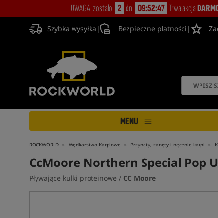
UWAGA! zostało:
2
dni
09:52:46
Trwa akcja
DARMO
Szybka wysyłka
|
Bezpieczne płatności
|
Za
MENU
ROCKWORLD
Wędkarstwo Karpiowe
Przynęty, zanęty i nęcenie karpi
K
CcMoore Northern Special Pop U
Pływające kulki proteinowe /
CC Moore