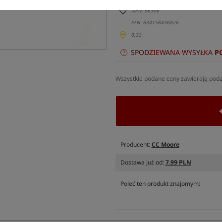
MPN: 96306
EAN: 634158436826
0,32
SPODZIEWANA WYSYŁKA
P
Wszystkie podane ceny zawierają pod
Producent:
CC Moore
Dostawa już od:
7.99 PLN
Poleć ten produkt znajomym: