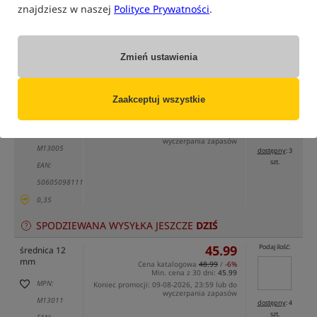
znajdziesz w naszej
Polityce Prywatności
.
tylko produkty na
"naszym magazynie"
(część opcji mogła zostać ukryta przez wybrany sposób filtrowania)
Zmień ustawienia
Opcja
Cena PLN
Ilość
42.99
Podaj ilość:
średnica 15
Zaakceptuj wszystkie
mm
Cena katalogowa
46.99
/
-9%
Min. cena z 30 dni:
42.99
MPN:
Koniec promocji: 09-08-2026, 23:59 lub do
wyczerpania zapasów
M13005
dostępny
: 3
szt.
EAN:
5060509811113
0,35
SPODZIEWANA WYSYŁKA JESZCZE
DZIŚ
45.99
Podaj ilość:
średnica 12
mm
Cena katalogowa
48.99
/
-6%
Min. cena z 30 dni:
45.99
MPN:
Koniec promocji: 09-08-2026, 23:59 lub do
wyczerpania zapasów
M13011
dostępny
: 4
szt.