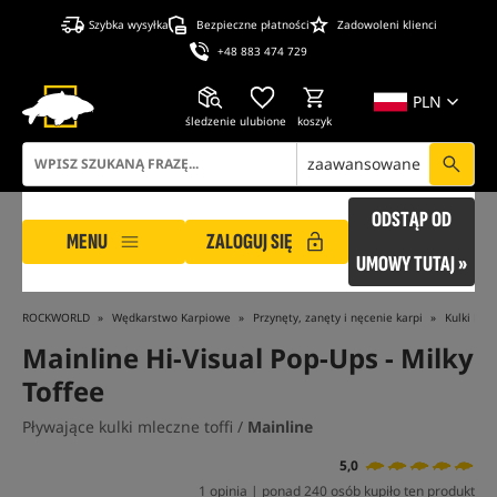
Szybka wysyłka
Bezpieczne płatności
Zadowoleni klienci
+48 883 474 729
PLN
śledzenie
ulubione
koszyk
zaawansowane
ODSTĄP OD
MENU
ZALOGUJ SIĘ
UMOWY TUTAJ »
ROCKWORLD
Wędkarstwo Karpiowe
Przynęty, zanęty i nęcenie karpi
Kulki Pły
Mainline Hi-Visual Pop-Ups - Milky
Toffee
Pływające kulki mleczne toffi /
Mainline
5,0
1 opinia | ponad 240 osób kupiło ten produkt