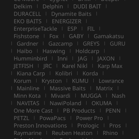
Delkim
Delphin
DUDI BAIT
|
|
|
DURACELL
Dynamite Baits
|
|
EKO BAITS
ENERGIZER
|
|
EnterpriseTackle
ESP
FIL
|
|
|
Fishstone
Fox
GABY
Gamakatsu
|
|
|
Gardner
Gazcamp
GREYS
GURU
|
|
|
|
Haibo
Haswing
Holdcarp
|
|
|
|
Humminbird
Inni
JAG
JAXON
|
|
|
|
JETFISH
JRC
Karel Nikl
Karp Max
|
|
|
Kiana Carp
Kolibri
Korda
|
|
|
|
Korum
Kryston
KUMU
Lowrance
|
|
|
Mainline
Massive Baits
Matrix
|
|
|
|
Minn Kota
Mivardi
MUGGA
Nash
|
|
|
NAVITAS
NawiPoland
OKUMA
|
|
|
|
One More Cast
PB Products
PENN
|
|
|
PETZL
PowaPacs
Power Pro
|
|
|
Preston Innovations
Prologic
Pros
|
|
|
Raymarine
Reuben Heaton
Rhino
|
|
|