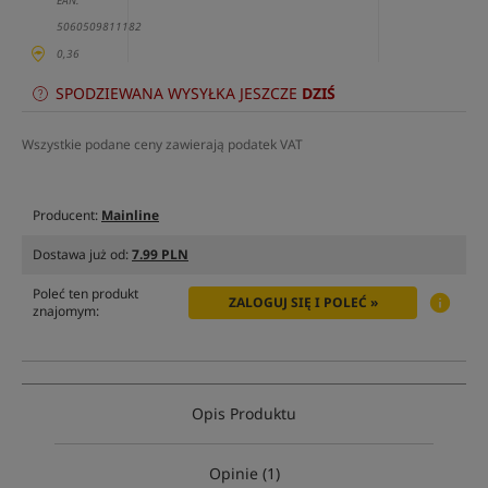
EAN:
5060509811182
0,36
SPODZIEWANA WYSYŁKA JESZCZE
DZIŚ
Wszystkie podane ceny zawierają podatek VAT
Producent:
Mainline
Dostawa już od:
7.99 PLN
Poleć ten produkt
ZALOGUJ SIĘ I POLEĆ »
znajomym:
Opis Produktu
Opinie (1)