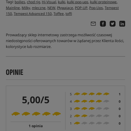
Tagi:
,
,
,
,
,
,
boilies
chod rig
Hi-Visual
kulki
kulki pop-ups
kulki proteinowe
,
,
,
,
,
,
,
Mainline
Milky
mleczne
NEW
Pływające
POP-UP
Pop-Ups
Tempest
,
,
,
150
Tempest Advanced 150
Toffee
toffi
Prowadzący sklep internetowy zastrzega możliwość czasowej
niedostępności oferowanych towarów w żądanej przez Klienta ilości,
kolorystyce lub rozmiarze.
OPINIE
5
1
5,00/5
4
0
3
0
2
0
1
0
1 opinia