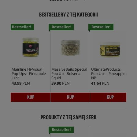
BESTSELLERY Z TEJ KATEGORII
Bestseller!
Bestseller!
Bestseller!
Bes
Mainline Hi-Visual
MassiveBaits Special
UltimateProducts
CcM
Pop-Ups - Pineapple
Pop Up - Bolsena
Pop-Ups - Pineapple
Ups
Juice
Squid
NB
43,99
PLN
39,90
PLN
41,64
PLN
35,
KUP
KUP
KUP
PRODUKTY Z TEJ SAMEJ SERII
Bestseller!