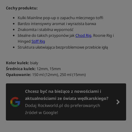
Cechy produktu:
Kulki Mainline pop-up o zapachu mlecznego toffi
Bardzo intensywny aromat i wyrazista barwa
Znakomita i stabilna wyporność
Idealne do takich przyponów jak
Chod Rig
, Roonie Rig i
Hinged
Stiff Rig
Struktura ułatwiająca bezproblemowe przebicie igłą
Kolor kulek:
biały
Średnica kulek:
12mm, 15mm
Opakowanie:
150 ml (12mm), 250 ml (15mm)
Chcesz być na bieżąco z nowościami i
aktualnościami ze świata wędkarskiego?
Dodaj Rockworld.pl do preferowanych
źródeł w Google!