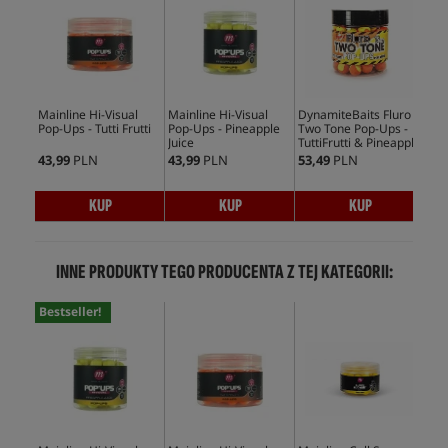
Mainline Hi-Visual
Mainline Hi-Visual
DynamiteBaits Fluro
Dyn
Pop-Ups - Tutti Frutti
Pop-Ups - Pineapple
Two Tone Pop-Ups -
Two
Juice
TuttiFrutti & Pineapple
Str
Cr
43,99
PLN
43,99
PLN
53,49
PLN
50,
KUP
KUP
KUP
INNE PRODUKTY TEGO PRODUCENTA Z TEJ KATEGORII:
Bestseller!