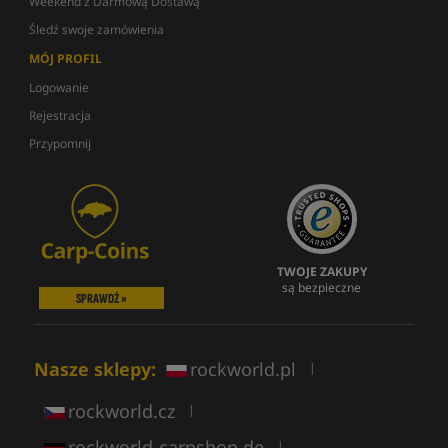
Weekend z Darmową Dostawą
Śledź swoje zamówienia
MÓJ PROFIL
Logowanie
Rejestracja
Przypomnij
TWOJE ZAKUPY
są bezpieczne
SPRAWDŹ »
Nasze sklepy:
rockworld.pl
|
rockworld.cz
|
rockworld-carpshop.de
|