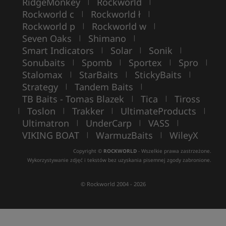
RidgeMonkey
Rockworld
|
|
Rockworld c
Rockworld ł
|
|
Rockworld p
Rockworld w
|
|
Seven Oaks
Shimano
|
|
Smart Indicators
Solar
Sonik
|
|
|
Sonubaits
Spomb
Sportex
Spro
|
|
|
|
Stalomax
StarBaits
StickyBaits
|
|
|
Strategy
Tandem Baits
|
|
TB Baits - Tomas Blazek
Tica
Tiross
|
|
Toslon
Trakker
UltimateProducts
|
|
|
|
Ultimatron
UnderCarp
VASS
|
|
|
VIKING BOAT
WarmuzBaits
WileyX
|
|
Copyright ©
ROCKWORLD
- Wszelkie prawa zastrzeżone.
Wykorzystywanie zdjęć i tekstów bez uzyskania pisemnej zgody zabronione.
© Rockworld 2004 - 2026