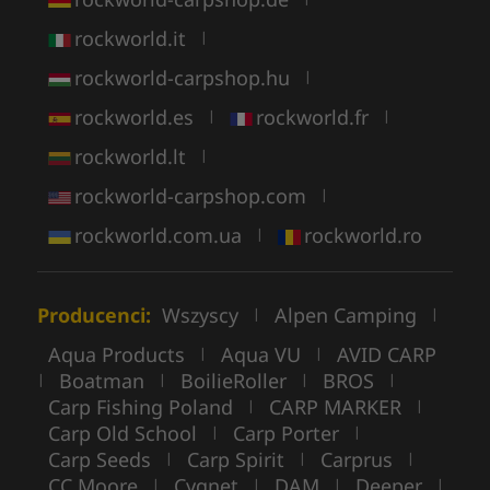
rockworld.it
|
rockworld-carpshop.hu
|
rockworld.es
rockworld.fr
|
|
rockworld.lt
|
rockworld-carpshop.com
|
rockworld.com.ua
rockworld.ro
|
Producenci:
Wszyscy
Alpen Camping
|
|
Aqua Products
Aqua VU
AVID CARP
|
|
Boatman
BoilieRoller
BROS
|
|
|
|
Carp Fishing Poland
CARP MARKER
|
|
Carp Old School
Carp Porter
|
|
Carp Seeds
Carp Spirit
Carprus
|
|
|
CC Moore
Cygnet
DAM
Deeper
|
|
|
|