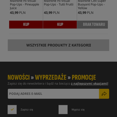
Mainline Hi-Visual
Mainline Hi-Visual
Mainline Cell Super
Mai
Pop-Ups - Pineapple
Pop-Ups - Tutti Frutti
Buoyant Pop-Ups -
Up 
Juice
Yellow
43,99
PLN
43,99
PLN
43,99
PLN
39,
KUP
KUP
BRAK TOWARU
WSZYSTKIE PRODUKTY Z KATEGORII
NOWOŚCI
»
WYPRZEDAŻE
»
PROMOCJE
Zapisz się do newslettera i bądź na bieżąco
z najlepszymi okazjami!
Zapisz się
Wypisz się