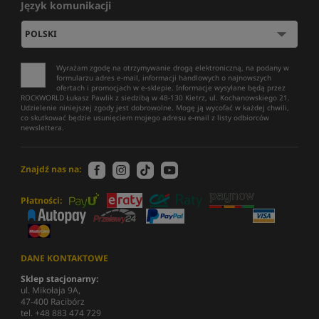
Język komunikacji
Wyrażam zgodę na otrzymywanie drogą elektroniczną, na podany w
formularzu adres e-mail, informacji handlowych o najnowszych
ofertach i promocjach w e-sklepie. Informacje wysyłane będą przez
ROCKWORLD Łukasz Pawlik z siedzibą w 48-130 Kietrz, ul. Kochanowskiego 21.
Udzielenie niniejszej zgody jest dobrowolne. Mogę ją wycofać w każdej chwili,
co skutkować będzie usunięciem mojego adresu e-mail z listy odbiorców
newslettera.
Znajdź nas na:
Płatności:
DANE KONTAKTOWE
Sklep stacjonarny:
ul. Mikołaja 9A,
47-400 Racibórz
tel. +48 883 474 729