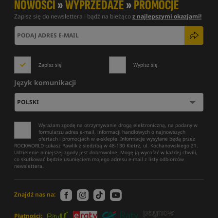
NOWOŚCI
»
WYPRZEDAŻE
»
PROMOCJE
Zapisz się do newslettera i bądź na bieżąco
z najlepszymi okazjami!
Zapisz się
Wypisz się
Język komunikacji
Wyrażam zgodę na otrzymywanie drogą elektroniczną, na podany w
formularzu adres e-mail, informacji handlowych o najnowszych
ofertach i promocjach w e-sklepie. Informacje wysyłane będą przez
ROCKWORLD Łukasz Pawlik z siedzibą w 48-130 Kietrz, ul. Kochanowskiego 21.
Udzielenie niniejszej zgody jest dobrowolne. Mogę ją wycofać w każdej chwili,
co skutkować będzie usunięciem mojego adresu e-mail z listy odbiorców
newslettera.
Znajdź nas na:
Płatności: