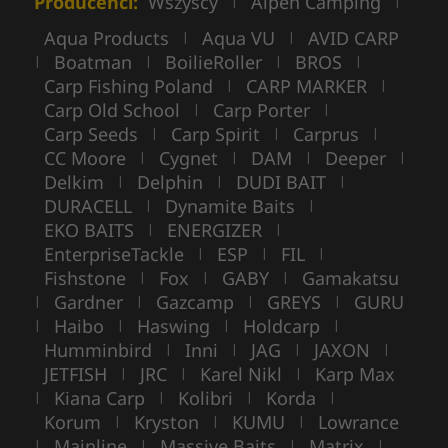
Producenci:
Wszyscy
Alpen Camping
|
|
Aqua Products
Aqua VU
AVID CARP
|
|
Boatman
BoilieRoller
BROS
|
|
|
|
Carp Fishing Poland
CARP MARKER
|
|
Carp Old School
Carp Porter
|
|
Carp Seeds
Carp Spirit
Carprus
|
|
|
CC Moore
Cygnet
DAM
Deeper
|
|
|
|
Delkim
Delphin
DUDI BAIT
|
|
|
DURACELL
Dynamite Baits
|
|
EKO BAITS
ENERGIZER
|
|
EnterpriseTackle
ESP
FIL
|
|
|
Fishstone
Fox
GABY
Gamakatsu
|
|
|
Gardner
Gazcamp
GREYS
GURU
|
|
|
|
Haibo
Haswing
Holdcarp
|
|
|
|
Humminbird
Inni
JAG
JAXON
|
|
|
|
JETFISH
JRC
Karel Nikl
Karp Max
|
|
|
Kiana Carp
Kolibri
Korda
|
|
|
|
Korum
Kryston
KUMU
Lowrance
|
|
|
Mainline
Massive Baits
Matrix
|
|
|
|