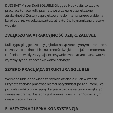
DUDI BAIT Mister Dudi SOLUBLE Glugged Hookbaits to szybko
pracujące tonące kulki przynętowe w zalewie o zwiększonej
atrakcyjności. Zostały zaprojektowane do intensywnego wabienia
karpi poprzez wysoką zawartość atraktorów i dynamiczną pracę w
wodzie.
ZWIĘKSZONA ATRAKCYJNOŚĆ DZIĘKI ZALEWIE
Kulki typu glugged zostały głęboko nasączone płynnym atraktorem,
co znacząco podnosi ich skuteczność. Dzięki temu już od momentu
trafienia do wody zaczynają intensywnie uwalniać aromaty, tworząc
wyraźny sygnał zapachowy wokół przynęty.
SZYBKO PRACUJĄCA STRUKTURA SOLUBLE
Wersja soluble odpowiada za szybkie działanie kulek w wodzie.
Przynęta zaczyna pracować niemal natychmiast po zanurzeniu, co
pozwala szybko przyciągnąć karpie w okolice zestawu i zwiększyć
szanse na branie. Dostępna jest również wersja "Tari" o dłuższym
czasie pracy w łowisku.
ELASTYCZNA I LEPKA KONSYSTENCJA