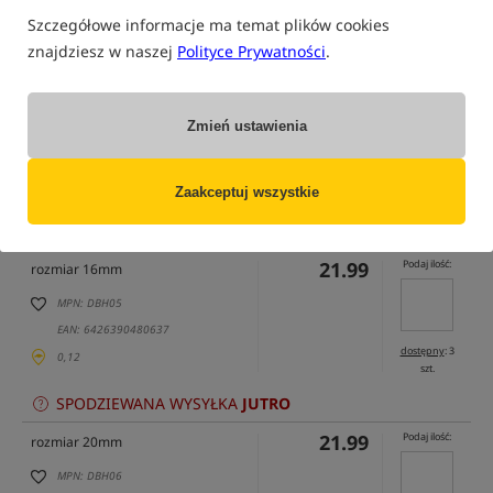
Szczegółowe informacje ma temat plików cookies
znajdziesz w naszej
Polityce Prywatności
.
Zmień ustawienia
tylko produkty na
"naszym magazynie"
(część opcji mogła zostać ukryta przez wybrany sposób filtrowania)
Zaakceptuj wszystkie
Opcja
Cena PLN
Ilość
21.99
Podaj ilość:
rozmiar 16mm
MPN: DBH05
EAN: 6426390480637
dostępny
: 3
0,12
szt.
SPODZIEWANA WYSYŁKA
JUTRO
21.99
Podaj ilość:
rozmiar 20mm
MPN: DBH06