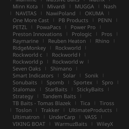
Minn Kota
Mivardi
MUGGA
Nash
|
|
|
NAVITAS
NawiPoland
OKUMA
|
|
|
|
One More Cast
PB Products
PENN
|
|
|
PETZL
PowaPacs
Power Pro
|
|
|
Preston Innovations
Prologic
Pros
|
|
|
Raymarine
Reuben Heaton
Rhino
|
|
|
RidgeMonkey
Rockworld
|
|
Rockworld c
Rockworld ł
|
|
Rockworld p
Rockworld w
|
|
Seven Oaks
Shimano
|
|
Smart Indicators
Solar
Sonik
|
|
|
Sonubaits
Spomb
Sportex
Spro
|
|
|
|
Stalomax
StarBaits
StickyBaits
|
|
|
Strategy
Tandem Baits
|
|
TB Baits - Tomas Blazek
Tica
Tiross
|
|
Toslon
Trakker
UltimateProducts
|
|
|
|
Ultimatron
UnderCarp
VASS
|
|
|
VIKING BOAT
WarmuzBaits
WileyX
|
|