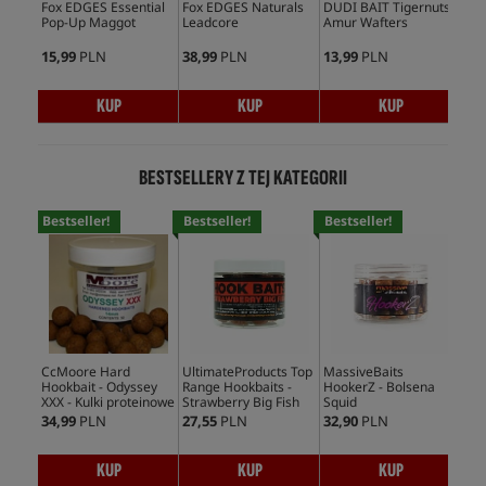
Fox EDGES Essential
Fox EDGES Naturals
DUDI BAIT Tigernuts
DUD
Pop-Up Maggot
Leadcore
Amur Wafters
Dud
15,99
PLN
38,99
PLN
13,99
PLN
21,
KUP
KUP
KUP
BESTSELLERY Z TEJ KATEGORII
Bestseller!
Bestseller!
Bestseller!
Bes
CcMoore Hard
UltimateProducts Top
MassiveBaits
Cc
Hookbait - Odyssey
Range Hookbaits -
HookerZ - Bolsena
Hoo
XXX - Kulki proteinowe
Strawberry Big Fish
Squid
Sy
34,99
PLN
27,55
PLN
32,90
PLN
39,
KUP
KUP
KUP