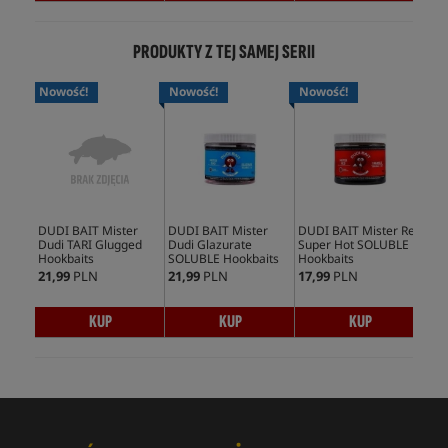
PRODUKTY Z TEJ SAMEJ SERII
Nowość!
Nowość!
Nowość!
No
DUDI BAIT Mister
DUDI BAIT Mister
DUDI BAIT Mister Red
DUD
Dudi TARI Glugged
Dudi Glazurate
Super Hot SOLUBLE
Squ
Hookbaits
SOLUBLE Hookbaits
Hookbaits
Hoo
21,99
PLN
21,99
PLN
17,99
PLN
15,
KUP
KUP
KUP