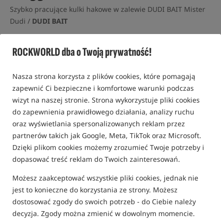
Szybko pracujące kulki hakowe w zalewie DUDI BAIT Mister
Dudi /
DUDI BAIT
0,0
ROCKWORLD dba o Twoją prywatność!
0 opinii | ponad 10 osób kupiło ten produkt
Nowość!
Nasza strona korzysta z plików cookies, które pomagają
zapewnić Ci bezpieczne i komfortowe warunki podczas
wizyt na naszej stronie. Strona wykorzystuje pliki cookies
do zapewnienia prawidłowego działania, analizy ruchu
oraz wyświetlania spersonalizowanych reklam przez
partnerów takich jak Google, Meta, TikTok oraz Microsoft.
Dzięki plikom cookies możemy zrozumieć Twoje potrzeby i
dopasować treść reklam do Twoich zainteresowań.
Możesz zaakceptować wszystkie pliki cookies, jednak nie
jest to konieczne do korzystania ze strony. Możesz
dostosować zgody do swoich potrzeb - do Ciebie należy
decyzja. Zgody można zmienić w dowolnym momencie.