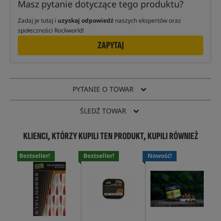
Masz pytanie dotyczące tego produktu?
Zadaj je tutaj i
uzyskaj odpowiedź
naszych ekspertów oraz
społeczności Rockworld!
ZAPYTAJ
PYTANIE O TOWAR
ŚLEDŹ TOWAR
KLIENCI, KTÓRZY KUPILI TEN PRODUKT, KUPILI RÓWNIEŻ
Bestseller!
Bestseller!
Nowość!
No