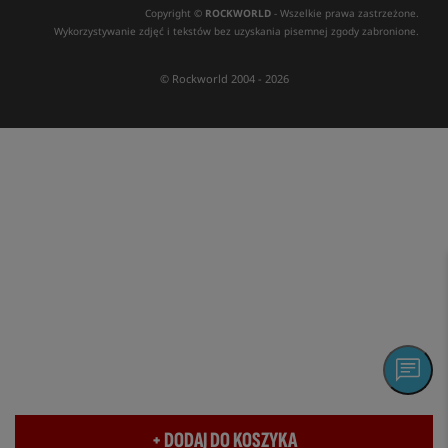
Copyright ©
ROCKWORLD
- Wszelkie prawa zastrzeżone.
Wykorzystywanie zdjęć i tekstów bez uzyskania pisemnej zgody zabronione.
© Rockworld 2004 - 2026
+ DODAJ DO KOSZYKA