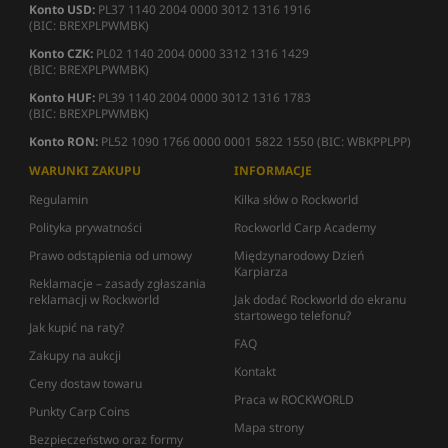
Konto USD:
PL37 1140 2004 0000 3012 1316 1916
(BIC: BREXPLPWMBK)
Konto CZK:
PL02 1140 2004 0000 3312 1316 1429
(BIC: BREXPLPWMBK)
Konto HUF:
PL39 1140 2004 0000 3012 1316 1783
(BIC: BREXPLPWMBK)
Konto RON:
PL52 1090 1766 0000 0001 5822 1550 (BIC: WBKPPLPP)
WARUNKI ZAKUPU
INFORMACJE
Regulamin
Kilka słów o Rockworld
Polityka prywatności
Rockworld Carp Academy
Prawo odstąpienia od umowy
Międzynarodowy Dzień
Karpiarza
Reklamacje – zasady zgłaszania
reklamacji w Rockworld
Jak dodać Rockworld do ekranu
startowego telefonu?
Jak kupić na raty?
FAQ
Zakupy na aukcji
Kontakt
Ceny dostaw towaru
Praca w ROCKWORLD
Punkty Carp Coins
Mapa strony
Bezpieczeństwo oraz formy