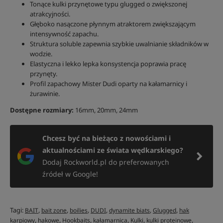
Tonące kulki przynętowe typu glugged o zwiększonej
atrakcyjności.
Głęboko nasączone płynnym atraktorem zwiększającym
intensywność zapachu.
Struktura soluble zapewnia szybkie uwalnianie składników w
wodzie.
Elastyczna i lekko lepka konsystencja poprawia pracę
przynęty.
Profil zapachowy Mister Dudi oparty na kałamarnicy i
żurawinie.
Dostępne rozmiary:
16mm, 20mm, 24mm
Chcesz być na bieżąco z nowościami i
aktualnościami ze świata wędkarskiego?
Dodaj Rockworld.pl do preferowanych
źródeł w Google!
Tagi:
,
,
,
,
,
,
BAIT
bait zone
boilies
DUDI
dynamite biats
Glugged
hak
,
,
,
,
,
,
karpiowy
hakowe
Hookbaits
kałamarnica
Kulki
kulki proteinowe