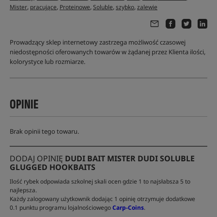
,
,
,
,
,
Mister
pracujące
Proteinowe
Soluble
szybko
zalewie
Prowadzący sklep internetowy zastrzega możliwość czasowej
niedostępności oferowanych towarów w żądanej przez Klienta ilości,
kolorystyce lub rozmiarze.
OPINIE
Brak opinii tego towaru.
DODAJ OPINIĘ
DUDI BAIT MISTER DUDI SOLUBLE
GLUGGED HOOKBAITS
Ilość rybek odpowiada szkolnej skali ocen gdzie 1 to najsłabsza 5 to
najlepsza.
Każdy zalogowany użytkownik dodając 1 opinię otrzymuje dodatkowe
0.1 punktu programu lojalnościowego
Carp-Coins
.