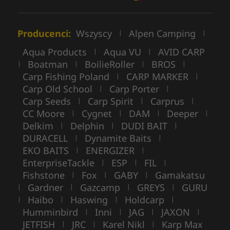
Producenci:
Wszyscy
Alpen Camping
|
|
Aqua Products
Aqua VU
AVID CARP
|
|
Boatman
BoilieRoller
BROS
|
|
|
|
Carp Fishing Poland
CARP MARKER
|
|
Carp Old School
Carp Porter
|
|
Carp Seeds
Carp Spirit
Carprus
|
|
|
CC Moore
Cygnet
DAM
Deeper
|
|
|
|
Delkim
Delphin
DUDI BAIT
|
|
|
DURACELL
Dynamite Baits
|
|
EKO BAITS
ENERGIZER
|
|
EnterpriseTackle
ESP
FIL
|
|
|
Fishstone
Fox
GABY
Gamakatsu
|
|
|
Gardner
Gazcamp
GREYS
GURU
|
|
|
|
Haibo
Haswing
Holdcarp
|
|
|
|
Humminbird
Inni
JAG
JAXON
|
|
|
|
JETFISH
JRC
Karel Nikl
Karp Max
|
|
|