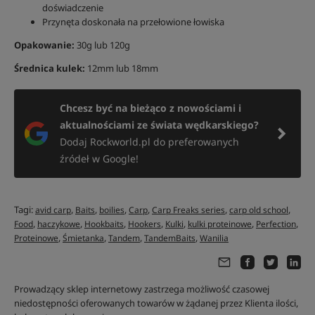
doświadczenie
Przynęta doskonała na przełowione łowiska
Opakowanie:
30g lub 120g
Średnica kulek:
12mm lub 18mm
Chcesz być na bieżąco z nowościami i
aktualnościami ze świata wędkarskiego?
Dodaj Rockworld.pl do preferowanych
źródeł w Google!
Tagi:
,
,
,
,
,
,
avid carp
Baits
boilies
Carp
Carp Freaks series
carp old school
,
,
,
,
,
,
,
Food
haczykowe
Hookbaits
Hookers
Kulki
kulki proteinowe
Perfection
,
,
,
,
Proteinowe
Śmietanka
Tandem
TandemBaits
Wanilia
Prowadzący sklep internetowy zastrzega możliwość czasowej
niedostępności oferowanych towarów w żądanej przez Klienta ilości,