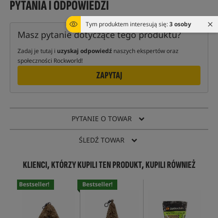
PYTANIA I ODPOWIEDZI
Tym produktem interesują się:
3 osoby
Masz pytanie dotyczące tego produktu?
Zadaj je tutaj i
uzyskaj odpowiedź
naszych ekspertów oraz
społeczności Rockworld!
ZAPYTAJ
PYTANIE O TOWAR
ŚLEDŹ TOWAR
KLIENCI, KTÓRZY KUPILI TEN PRODUKT, KUPILI RÓWNIEŻ
Bestseller!
Bestseller!
Bes