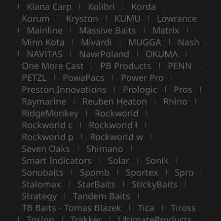
Kiana Carp
Kolibri
Korda
|
|
|
|
Korum
Kryston
KUMU
Lowrance
|
|
|
Mainline
Massive Baits
Matrix
|
|
|
|
Minn Kota
Mivardi
MUGGA
Nash
|
|
|
NAVITAS
NawiPoland
OKUMA
|
|
|
|
One More Cast
PB Products
PENN
|
|
|
PETZL
PowaPacs
Power Pro
|
|
|
Preston Innovations
Prologic
Pros
|
|
|
Raymarine
Reuben Heaton
Rhino
|
|
|
RidgeMonkey
Rockworld
|
|
Rockworld c
Rockworld ł
|
|
Rockworld p
Rockworld w
|
|
Seven Oaks
Shimano
|
|
Smart Indicators
Solar
Sonik
|
|
|
Sonubaits
Spomb
Sportex
Spro
|
|
|
|
Stalomax
StarBaits
StickyBaits
|
|
|
Strategy
Tandem Baits
|
|
TB Baits - Tomas Blazek
Tica
Tiross
|
|
Toslon
Trakker
UltimateProducts
|
|
|
|