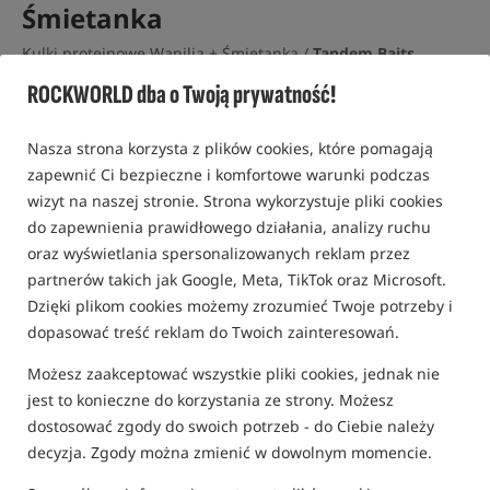
Śmietanka
Kulki proteinowe Wanilia + Śmietanka /
Tandem Baits
ROCKWORLD dba o Twoją prywatność!
5,0
1 opinia | ponad 180 osób kupiło ten produkt
Nasza strona korzysta z plików cookies, które pomagają
Promocja
zapewnić Ci bezpieczne i komfortowe warunki podczas
wizyt na naszej stronie. Strona wykorzystuje pliki cookies
do zapewnienia prawidłowego działania, analizy ruchu
oraz wyświetlania spersonalizowanych reklam przez
partnerów takich jak Google, Meta, TikTok oraz Microsoft.
Dzięki plikom cookies możemy zrozumieć Twoje potrzeby i
dopasować treść reklam do Twoich zainteresowań.
Możesz zaakceptować wszystkie pliki cookies, jednak nie
jest to konieczne do korzystania ze strony. Możesz
dostosować zgody do swoich potrzeb - do Ciebie należy
decyzja. Zgody można zmienić w dowolnym momencie.