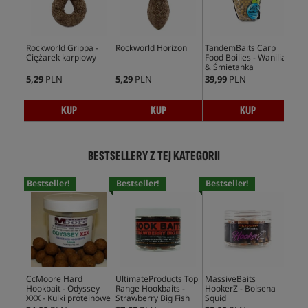
Rockworld Grippa -
Rockworld Horizon
TandemBaits Carp
Car
Ciężarek karpiowy
Food Boilies - Wanilia
Kon
& Śmietanka
Nat
5,29
PLN
5,29
PLN
39,99
PLN
16,
KUP
KUP
KUP
BESTSELLERY Z TEJ KATEGORII
Bestseller!
Bestseller!
Bestseller!
Bes
CcMoore Hard
UltimateProducts Top
MassiveBaits
Cc
Hookbait - Odyssey
Range Hookbaits -
HookerZ - Bolsena
Hoo
XXX - Kulki proteinowe
Strawberry Big Fish
Squid
Sy