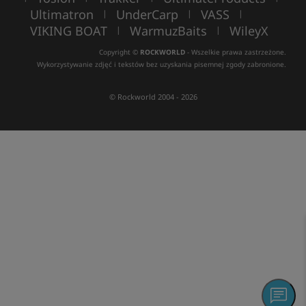
Ultimatron
UnderCarp
VASS
|
|
|
VIKING BOAT
WarmuzBaits
WileyX
|
|
Copyright ©
ROCKWORLD
- Wszelkie prawa zastrzeżone.
Wykorzystywanie zdjęć i tekstów bez uzyskania pisemnej zgody zabronione.
© Rockworld 2004 - 2026