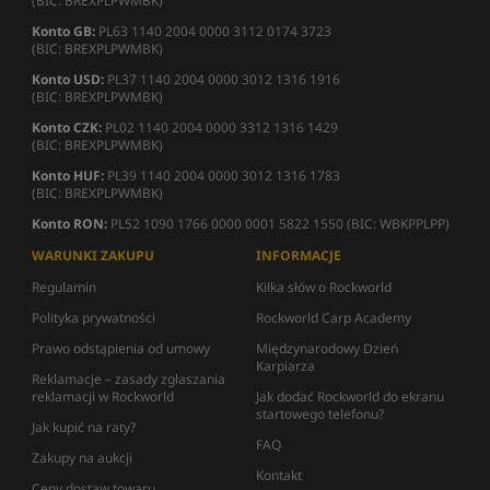
(BIC: BREXPLPWMBK)
Konto GB:
PL63 1140 2004 0000 3112 0174 3723
(BIC: BREXPLPWMBK)
Konto USD:
PL37 1140 2004 0000 3012 1316 1916
(BIC: BREXPLPWMBK)
Konto CZK:
PL02 1140 2004 0000 3312 1316 1429
(BIC: BREXPLPWMBK)
Konto HUF:
PL39 1140 2004 0000 3012 1316 1783
(BIC: BREXPLPWMBK)
Konto RON:
PL52 1090 1766 0000 0001 5822 1550 (BIC: WBKPPLPP)
WARUNKI ZAKUPU
INFORMACJE
Regulamin
Kilka słów o Rockworld
Polityka prywatności
Rockworld Carp Academy
Prawo odstąpienia od umowy
Międzynarodowy Dzień
Karpiarza
Reklamacje – zasady zgłaszania
reklamacji w Rockworld
Jak dodać Rockworld do ekranu
startowego telefonu?
Jak kupić na raty?
FAQ
Zakupy na aukcji
Kontakt
Ceny dostaw towaru