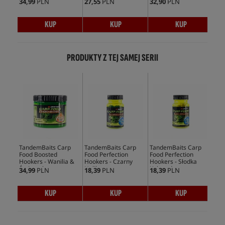
34,99
PLN
27,55
PLN
32,90
PLN
39,
KUP
KUP
KUP
PRODUKTY Z TEJ SAMEJ SERII
TandemBaits Carp
TandemBaits Carp
TandemBaits Carp
Tan
Food Boosted
Food Perfection
Food Perfection
Foo
Hookers - Wanilia &
Hookers - Czarny
Hookers - Słodka
Hoo
Śmietanka
Halibut
Kukurydza
Tru
34,99
PLN
18,39
PLN
18,39
PLN
18,
KUP
KUP
KUP