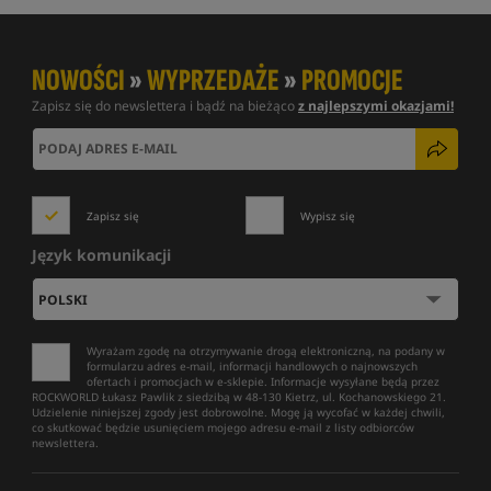
NOWOŚCI
»
WYPRZEDAŻE
»
PROMOCJE
Zapisz się do newslettera i bądź na bieżąco
z najlepszymi okazjami!
Zapisz się
Wypisz się
Język komunikacji
Wyrażam zgodę na otrzymywanie drogą elektroniczną, na podany w
formularzu adres e-mail, informacji handlowych o najnowszych
ofertach i promocjach w e-sklepie. Informacje wysyłane będą przez
ROCKWORLD Łukasz Pawlik z siedzibą w 48-130 Kietrz, ul. Kochanowskiego 21.
Udzielenie niniejszej zgody jest dobrowolne. Mogę ją wycofać w każdej chwili,
co skutkować będzie usunięciem mojego adresu e-mail z listy odbiorców
newslettera.