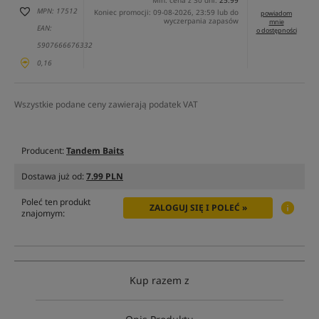
Min. cena z 30 dni:
25.99
MPN: 17512
Koniec promocji: 09-08-2026, 23:59 lub do
powiadom
wyczerpania zapasów
mnie
EAN:
o dostępności
5907666676332
0,16
Wszystkie podane ceny zawierają podatek VAT
Producent:
Tandem Baits
Dostawa już od:
7.99 PLN
Poleć ten produkt
ZALOGUJ SIĘ I POLEĆ »
znajomym:
Kup razem z