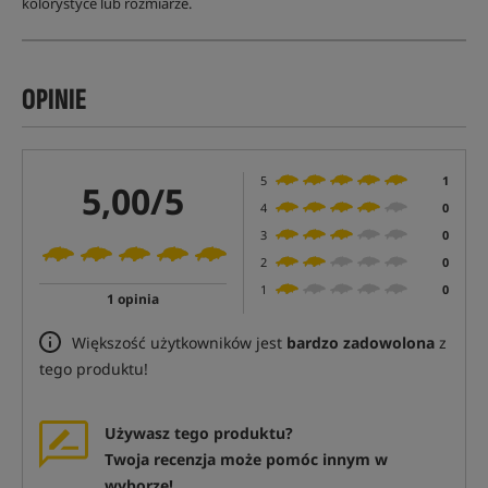
kolorystyce lub rozmiarze.
OPINIE
5
1
5,00/5
4
0
3
0
2
0
1
0
1 opinia
Większość użytkowników jest
bardzo zadowolona
z
tego produktu!
Używasz tego produktu?
Twoja recenzja może pomóc innym w
wyborze!