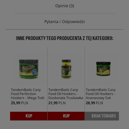
Opinie (3)
Pytania i Odpowiedzi
INNE PRODUKTY TEGO PRODUCENTA Z TEJ KATEGORII:
TandemBaits Carp
TandemBaits Carp
TandemBaits Carp
Tan
Food Perfection
Food Oil Hookers -
Food Oil Hookers -
Foo
Hookers - Mega Tutti
Doskonała Truskawka
Ananasowy Sok
Hoo
Frutti
Tyg
25,99
PLN
21,99
PLN
28,99
PLN
18,
KUP
KUP
BRAK TOWARU