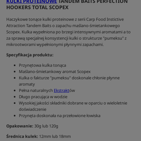
KULKI PROTEINOWE
TANDEM BAITS PERFECTION
HOOKERS TOTAL SCOPEX
Haczykowe tonące kulki proteinowe z serii Carp Food Instictive
Attraction Tandem Baits o zapachu maślano-śmietankowego
Scopex. Kulka wypełniona po brzegi intensywnymi aromatami a to
za sprawą specjalnej konsystencji kulki o strukturze "pumeksu" z
mikrootworami wypełnionymi płynnymi zapachami.
Specyfikacja produktu:
Przynętowa kulka tonąca
Maślano-śmietankowy aromat Scopex
Kulka o fakturze "pumeksu" doskonale chłonie płynne
aromaty
Pełna naturalnych
Ekstrakt
ów
Długo pracująca w wodzie
Wysokiej jakości składniki dobrane w oparciu o wieloletnie
doświadczenie
Przynęta doskonała na przełowione łowiska
Opakowanie:
30g lub
120g
Średnica kulek:
12mm lub 18mm