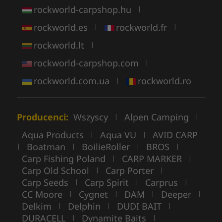
rockworld-carpshop.hu
|
rockworld.es
rockworld.fr
|
|
rockworld.lt
|
rockworld-carpshop.com
|
rockworld.com.ua
rockworld.ro
|
Producenci:
Wszyscy
Alpen Camping
|
|
Aqua Products
Aqua VU
AVID CARP
|
|
Boatman
BoilieRoller
BROS
|
|
|
|
Carp Fishing Poland
CARP MARKER
|
|
Carp Old School
Carp Porter
|
|
Carp Seeds
Carp Spirit
Carprus
|
|
|
CC Moore
Cygnet
DAM
Deeper
|
|
|
|
Delkim
Delphin
DUDI BAIT
|
|
|
DURACELL
Dynamite Baits
|
|