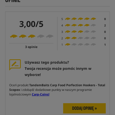
5
0
3,00/5
4
2
3
0
2
0
1
1
3 opinie
Używasz tego produktu?
Twoja recenzja może pomóc innym w
wyborze!
Oceń produkt
TandemBaits Carp Food Perfection Hookers - Total
Scopex
i zdobądź dodatkowe punkty w naszym programie
lojalnościowym
Carp-Coins!
DODAJ OPINIĘ »