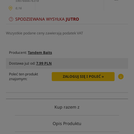
5907666676318
0,16
SPODZIEWANA WYSYŁKA
JUTRO
Wszystkie podane ceny zawierają podatek VAT
Producent:
Tandem Baits
Dostawa już od:
7.99 PLN
Poleć ten produkt
ZALOGUJ SIĘ I POLEĆ »
znajomym:
Kup razem z
Opis Produktu