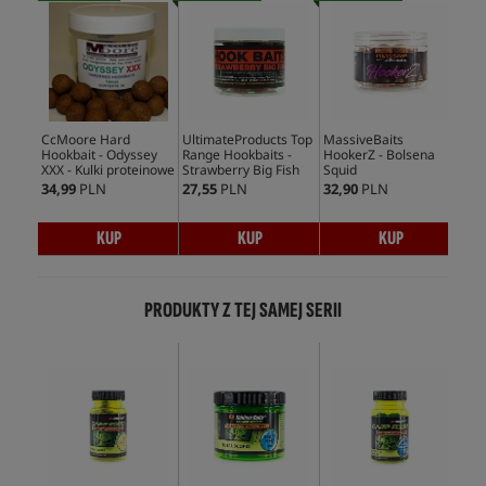
CcMoore Hard
UltimateProducts Top
MassiveBaits
Cc
Hookbait - Odyssey
Range Hookbaits -
HookerZ - Bolsena
Hoo
XXX - Kulki proteinowe
Strawberry Big Fish
Squid
Sy
34,99
PLN
27,55
PLN
32,90
PLN
39,
KUP
KUP
KUP
PRODUKTY Z TEJ SAMEJ SERII