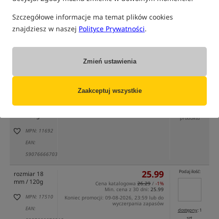
Szczegółowe informacje ma temat plików cookies
znajdziesz w naszej
Polityce Prywatności
.
Zmień ustawienia
tylko produkty na
"naszym magazynie"
(część opcji mogła zostać ukryta przez wybrany sposób filtrowania)
Opcja
Cena PLN
Ilość
Zaakceptuj wszystkie
18.39
rozmiar 12
Brak
mm / 30g
produktu
MPN: 11692
EAN:
5907666670309
25.99
Podaj ilość:
rozmiar 18
mm / 120g
Cena katalogowa
26.29
/
-1%
Min. cena z 30 dni:
25.99
MPN: 17510
Koniec promocji: 09-08-2026, 23:59 lub do
wyczerpania zapasów
EAN:
dostępny
: 1
szt.