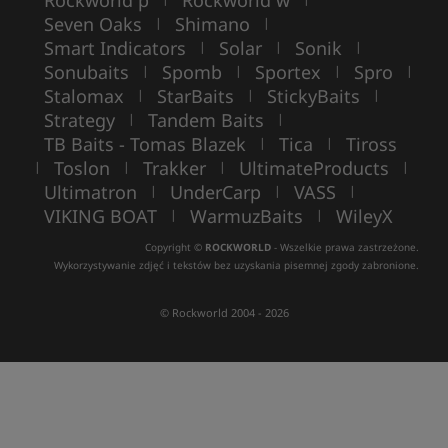
Rockworld p
Rockworld w
Seven Oaks
Shimano
|
|
Smart Indicators
Solar
Sonik
|
|
|
Sonubaits
Spomb
Sportex
Spro
|
|
|
|
Stalomax
StarBaits
StickyBaits
|
|
|
Strategy
Tandem Baits
|
|
TB Baits - Tomas Blazek
Tica
Tiross
|
|
Toslon
Trakker
UltimateProducts
|
|
|
|
Ultimatron
UnderCarp
VASS
|
|
|
VIKING BOAT
WarmuzBaits
WileyX
|
|
Copyright ©
ROCKWORLD
- Wszelkie prawa zastrzeżone.
Wykorzystywanie zdjęć i tekstów bez uzyskania pisemnej zgody zabronione.
© Rockworld 2004 - 2026