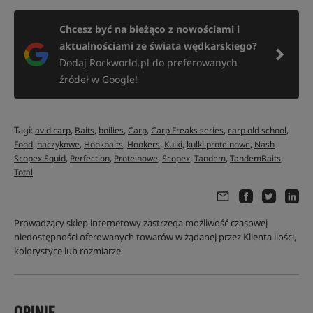
Chcesz być na bieżąco z nowościami i
aktualnościami ze świata wędkarskiego?
Dodaj Rockworld.pl do preferowanych
źródeł w Google!
Tagi:
,
,
,
,
,
,
avid carp
Baits
boilies
Carp
Carp Freaks series
carp old school
,
,
,
,
,
,
Food
haczykowe
Hookbaits
Hookers
Kulki
kulki proteinowe
Nash
,
,
,
,
,
,
Scopex Squid
Perfection
Proteinowe
Scopex
Tandem
TandemBaits
Total
Prowadzący sklep internetowy zastrzega możliwość czasowej
niedostępności oferowanych towarów w żądanej przez Klienta ilości,
kolorystyce lub rozmiarze.
OPINIE