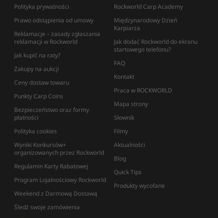
Polityka prywatności
Rockworld Carp Academy
Prawo odstąpienia od umowy
Międzynarodowy Dzień
Karpiarza
Reklamacje – zasady zgłaszania
reklamacji w Rockworld
Jak dodać Rockworld do ekranu
startowego telefonu?
Jak kupić na raty?
FAQ
Zakupy na aukcji
Kontakt
Ceny dostaw towaru
Praca w ROCKWORLD
Punkty Carp Coins
Mapa strony
Bezpieczeństwo oraz formy
płatności
Słownik
Polityka cookies
Filmy
Wyniki Konkursów+
Aktualności
organizowanych przez Rockworld
Blog
Regulamin Karty Rabatowej
Quick Tips
Program Lojalnościowy Rockworld
Produkty wycofane
Weekend z Darmową Dostawą
Śledź swoje zamówienia