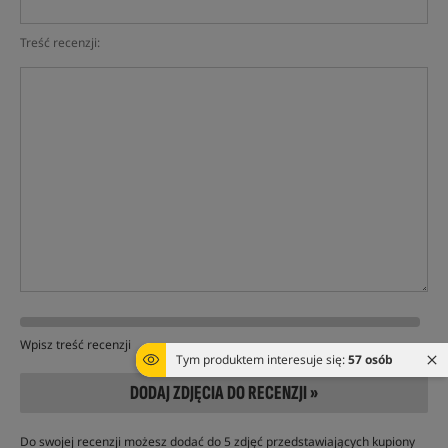
Treść recenzji:
Wpisz treść recenzji
Tym produktem interesuje się:
57 osób
DODAJ ZDJĘCIA DO RECENZJI »
Do swojej recenzji możesz dodać do 5 zdjęć przedstawiających kupiony