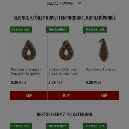
ŚLEDŹ TOWAR
KLIENCI, KTÓRZY KUPILI TEN PRODUKT, KUPILI RÓWNIEŻ
Bestseller!
Bestseller!
Bestseller!
Bes
Rockworld Grippa -
Rockworld Grippa -
Rockworld Horizon
Fox
Ciężarek karpiowy
Ciężarek karpiowy
Ear
5,29
PLN
5,29
PLN
5,29
PLN
65,
KUP
KUP
KUP
BESTSELLERY Z TEJ KATEGORII
Bestseller!
Bestseller!
Bestseller!
Bes