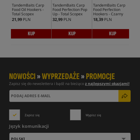
TandemBaits Carp
TandemBaits Carp
TandemBaits Carp
Tan
Food Oil Hookers -
Food Perfection Pop
Food Perfection
Foo
Total Scopex
Up - Total Scopex
Hookers - Czarny
Hoo
Halibut
Kuk
21,99
PLN
32,99
PLN
18,39
PLN
18,
KUP
KUP
KUP
NOWOŚCI
»
WYPRZEDAŻE
»
PROMOCJE
Zapisz się do newslettera i bądź na bieżąco
z najlepszymi okazjami!
Zapisz się
Wypisz się
Język komunikacji