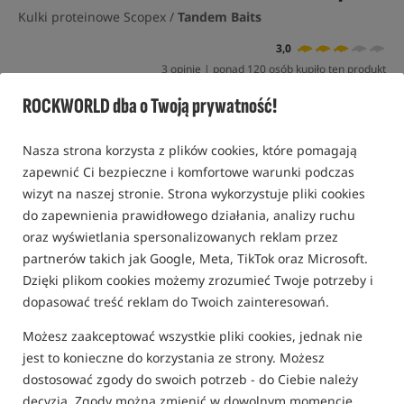
Kulki proteinowe Scopex /
Tandem Baits
3,0
3 opinie | ponad 120 osób kupiło ten produkt
ROCKWORLD dba o Twoją prywatność!
Promocja
Nasza strona korzysta z plików cookies, które pomagają
zapewnić Ci bezpieczne i komfortowe warunki podczas
wizyt na naszej stronie. Strona wykorzystuje pliki cookies
do zapewnienia prawidłowego działania, analizy ruchu
oraz wyświetlania spersonalizowanych reklam przez
partnerów takich jak Google, Meta, TikTok oraz Microsoft.
Dzięki plikom cookies możemy zrozumieć Twoje potrzeby i
dopasować treść reklam do Twoich zainteresowań.
Możesz zaakceptować wszystkie pliki cookies, jednak nie
jest to konieczne do korzystania ze strony. Możesz
dostosować zgody do swoich potrzeb - do Ciebie należy
decyzja. Zgody można zmienić w dowolnym momencie.