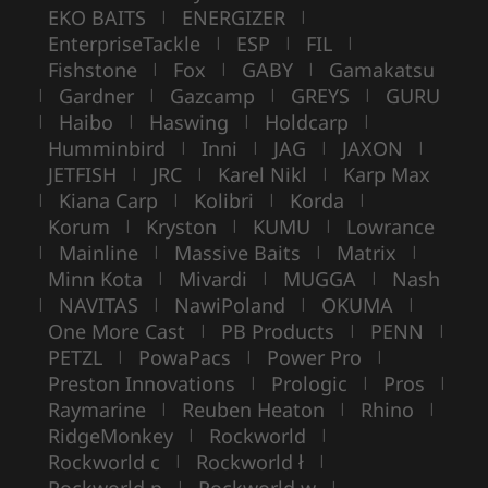
EKO BAITS
ENERGIZER
|
|
EnterpriseTackle
ESP
FIL
|
|
|
Fishstone
Fox
GABY
Gamakatsu
|
|
|
Gardner
Gazcamp
GREYS
GURU
|
|
|
|
Haibo
Haswing
Holdcarp
|
|
|
|
Humminbird
Inni
JAG
JAXON
|
|
|
|
JETFISH
JRC
Karel Nikl
Karp Max
|
|
|
Kiana Carp
Kolibri
Korda
|
|
|
|
Korum
Kryston
KUMU
Lowrance
|
|
|
Mainline
Massive Baits
Matrix
|
|
|
|
Minn Kota
Mivardi
MUGGA
Nash
|
|
|
NAVITAS
NawiPoland
OKUMA
|
|
|
|
One More Cast
PB Products
PENN
|
|
|
PETZL
PowaPacs
Power Pro
|
|
|
Preston Innovations
Prologic
Pros
|
|
|
Raymarine
Reuben Heaton
Rhino
|
|
|
RidgeMonkey
Rockworld
|
|
Rockworld c
Rockworld ł
|
|
|
|