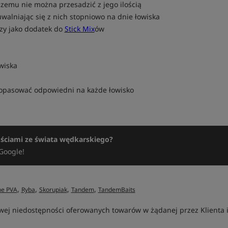
zemu nie można przesadzić z jego ilością
walniając się z nich stopniowo na dnie łowiska
czy jako dodatek do
Stick Mix
ów
wiska
opasować odpowiedni na każde łowisko
ościami ze świata wędkarskiego?
Google!
,
,
,
,
ne PVA
Ryba
Skorupiak
Tandem
TandemBaits
ej niedostępności oferowanych towarów w żądanej przez Klienta ilo