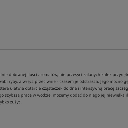
lnie dobranej ilości aromatów, nie przesyci zalanych kulek przynęt
bi ryby, a wręcz przeciwnie - czasem je odstrasza. Jego mocno g
tera ułatwia dotarcie cząsteczek do dna i intensywną pracę szczegól
ego szybszą pracę w wodzie, możemy dodać do niego jej niewielką 
ybko zużyć.