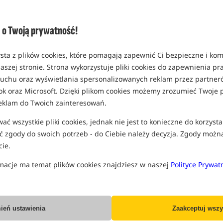
Opcja
opakowanie 300ml
o Twoją prywatność!
MPN: 11069
EAN: 5907666642467
sta z plików cookies, które pomagają zapewnić Ci bezpieczne i ko
0,17
aszej stronie. Strona wykorzystuje pliki cookies do zapewnienia p
SPODZIEWANA WYSYŁKA
P
 ruchu oraz wyświetlania spersonalizowanych reklam przez partneró
ok oraz Microsoft. Dzięki plikom cookies możemy zrozumieć Twoje p
eklam do Twoich zainteresowań.
Wszystkie podane ceny zawierają pod
ć wszystkie pliki cookies, jednak nie jest to konieczne do korzysta
 zgody do swoich potrzeb - do Ciebie należy decyzja. Zgody możn
ie.
macje ma temat plików cookies znajdziesz w naszej
Polityce Prywat
Producent:
Tandem Baits
Dostawa już od:
7.99 PLN
ień ustawienia
Zaakceptuj wszy
Poleć ten produkt znajomym: