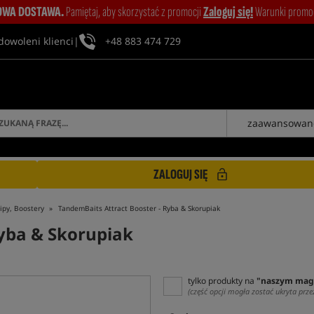
WA DOSTAWA.
Pamiętaj, aby skorzystać z promocji
Zaloguj się!
Warunki promocj
dowoleni klienci
|
+48 883 474 729
zaawansowan
ZALOGUJ SIĘ
ipy, Boostery
TandemBaits Attract Booster - Ryba & Skorupiak
Ryba & Skorupiak
tylko produkty na
"naszym mag
(część opcji mogła zostać ukryta prze