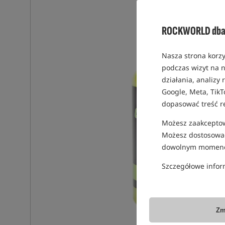
ROCKWORLD dba 
Nasza strona korzy
podczas wizyt na n
działania, analizy
Google, Meta, TikT
dopasować treść r
Możesz zaakceptowa
Możesz dostosować
dowolnym momenc
Szczegółowe infor
Zm