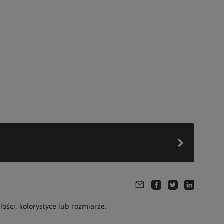
ści, kolorystyce lub rozmiarze.
Tym produktem interesuje się:
13 osób