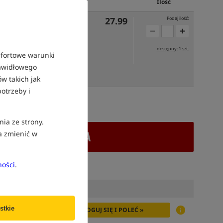
Cena PLN
Ilość
27.99
Podaj ilość:
dostępny
: 1 szt.
mfortowe warunki
rawidłowego
OJUTRZE
w takich jak
otrzeby i
atek VAT
nia ze strony.
+ DODAJ DO KOSZYKA
a zmienić w
ności
.
stkie
ZALOGUJ SIĘ I POLEĆ »