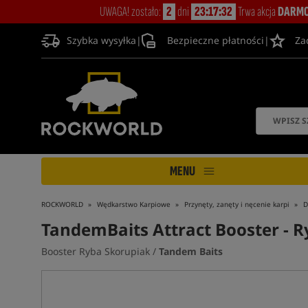
UWAGA! zostało:
2
dni
23:17:31
Trwa akcja
DARMO
Szybka wysyłka
|
Bezpieczne płatności
|
Za
MENU
ROCKWORLD
Wędkarstwo Karpiowe
Przynęty, zanęty i nęcenie karpi
D
TandemBaits Attract Booster
- 
Booster Ryba Skorupiak /
Tandem Baits