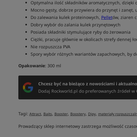
Optymalna ilość składników aromatycznych, dzięki c
Mocno gęsty, dobrze przywiera do przynęt i zanęt, u
Do zalewania kulek proteinowych,
Pellet
ów, ziaren 
Dobry wybór do zalania kulek przynętowych
Posiada składniki stymulujące ryby do żerowania
Ciężki, pracuje głównie w okolicach strefy dennej ło
Nie rozpuszcza PVA
Spory wybór różnych wariantów zapachowych, by d
Opakowanie
: 300 ml
Chcesz być na bieżąco z nowościami i aktualn
Dodaj Rockworld.pl do preferowanych źródeł w 
Tagi:
,
,
,
,
,
Attract
Baits
Booster
Boostery
Dipy
materiały rozpuszczal
Prowadzący sklep internetowy zastrzega możliwość czasow