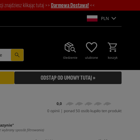
i znajdziesz klikając tutaj >>
Darmowa Dostawa!
<<
PLN
e
śledzenie
ulubione
koszyk
ODSTĄP OD UMOWY TUTAJ »
0,0
0 opinii | ponad 50 osób kupiło ten produkt
azynie"
z wybrany sposób filtrowania)