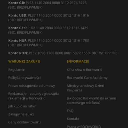
Konto GB:
PL63 1140 2004 0000 3112 0174 3723
(BIC: BREXPLPWMBK)
Konto USD:
PL37 1140 2004 0000 3012 1316 1916
(BIC: BREXPLPWMBK)
Konto CZK:
PL02 1140 2004 0000 3312 1316 1429
(BIC: BREXPLPWMBK)
Konto HUF:
PL39 1140 2004 0000 3012 1316 1783
(BIC: BREXPLPWMBK)
Konto RON:
PL52 1090 1766 0000 0001 5822 1550 (BIC: WBKPPLPP)
WARUNKI ZAKUPU
INFORMACJE
Regulamin
Kilka słów o Rockworld
Polityka prywatności
Rockworld Carp Academy
Prawo odstąpienia od umowy
Międzynarodowy Dzień
Karpiarza
Reklamacje – zasady zgłaszania
reklamacji w Rockworld
Jak dodać Rockworld do ekranu
startowego telefonu?
Jak kupić na raty?
FAQ
Zakupy na aukcji
Kontakt
Ceny dostaw towaru
Praca w ROCKWORLD