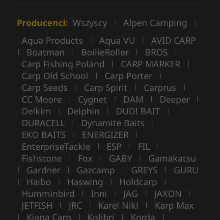
Producenci:
Wszyscy
Alpen Camping
|
|
Aqua Products
Aqua VU
AVID CARP
|
|
Boatman
BoilieRoller
BROS
|
|
|
|
Carp Fishing Poland
CARP MARKER
|
|
Carp Old School
Carp Porter
|
|
Carp Seeds
Carp Spirit
Carprus
|
|
|
CC Moore
Cygnet
DAM
Deeper
|
|
|
|
Delkim
Delphin
DUDI BAIT
|
|
|
DURACELL
Dynamite Baits
|
|
EKO BAITS
ENERGIZER
|
|
EnterpriseTackle
ESP
FIL
|
|
|
Fishstone
Fox
GABY
Gamakatsu
|
|
|
Gardner
Gazcamp
GREYS
GURU
|
|
|
|
Haibo
Haswing
Holdcarp
|
|
|
|
Humminbird
Inni
JAG
JAXON
|
|
|
|
JETFISH
JRC
Karel Nikl
Karp Max
|
|
|
Kiana Carp
Kolibri
Korda
|
|
|
|