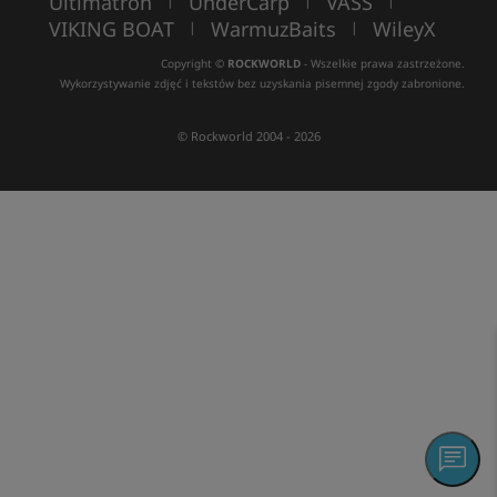
Ultimatron
UnderCarp
VASS
|
|
|
VIKING BOAT
WarmuzBaits
WileyX
|
|
Copyright ©
ROCKWORLD
- Wszelkie prawa zastrzeżone.
Wykorzystywanie zdjęć i tekstów bez uzyskania pisemnej zgody zabronione.
© Rockworld 2004 - 2026