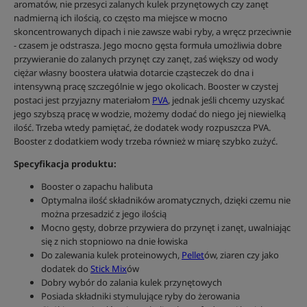
aromatów, nie przesyci zalanych kulek przynętowych czy zanęt
nadmierną ich ilością, co często ma miejsce w mocno
skoncentrowanych dipach i nie zawsze wabi ryby, a wręcz przeciwnie
- czasem je odstrasza. Jego mocno gęsta formuła umożliwia dobre
przywieranie do zalanych przynęt czy zanęt, zaś większy od wody
ciężar własny boostera ułatwia dotarcie cząsteczek do dna i
intensywną pracę szczególnie w jego okolicach. Booster w czystej
postaci jest przyjazny materiałom
PVA
, jednak jeśli chcemy uzyskać
jego szybszą pracę w wodzie, możemy dodać do niego jej niewielką
ilość. Trzeba wtedy pamiętać, że dodatek wody rozpuszcza PVA.
Booster z dodatkiem wody trzeba również w miarę szybko zużyć.
Specyfikacja produktu:
Booster o zapachu halibuta
Optymalna ilość składników aromatycznych, dzięki czemu nie
można przesadzić z jego ilością
Mocno gęsty, dobrze przywiera do przynęt i zanęt, uwalniając
się z nich stopniowo na dnie łowiska
Do zalewania kulek proteinowych,
Pellet
ów, ziaren czy jako
dodatek do
Stick Mix
ów
Dobry wybór do zalania kulek przynętowych
Posiada składniki stymulujące ryby do żerowania