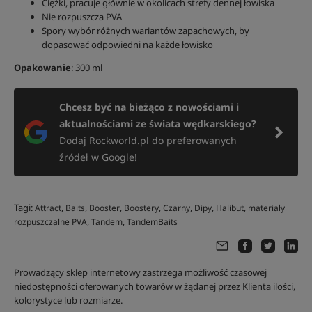
Ciężki, pracuje głównie w okolicach strefy dennej łowiska
Nie rozpuszcza PVA
Spory wybór różnych wariantów zapachowych, by
dopasować odpowiedni na każde łowisko
Opakowanie
: 300 ml
Chcesz być na bieżąco z nowościami i
aktualnościami ze świata wędkarskiego?
Dodaj Rockworld.pl do preferowanych
źródeł w Google!
Tagi:
,
,
,
,
,
,
,
Attract
Baits
Booster
Boostery
Czarny
Dipy
Halibut
materiały
,
,
rozpuszczalne PVA
Tandem
TandemBaits
Prowadzący sklep internetowy zastrzega możliwość czasowej
niedostępności oferowanych towarów w żądanej przez Klienta ilości,
kolorystyce lub rozmiarze.