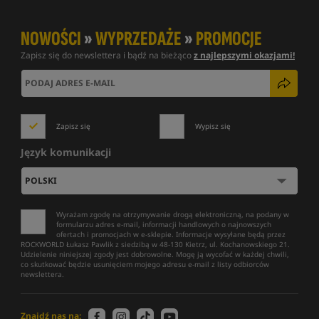
NOWOŚCI
»
WYPRZEDAŻE
»
PROMOCJE
Zapisz się do newslettera i bądź na bieżąco
z najlepszymi okazjami!
Zapisz się
Wypisz się
Język komunikacji
Wyrażam zgodę na otrzymywanie drogą elektroniczną, na podany w
formularzu adres e-mail, informacji handlowych o najnowszych
ofertach i promocjach w e-sklepie. Informacje wysyłane będą przez
ROCKWORLD Łukasz Pawlik z siedzibą w 48-130 Kietrz, ul. Kochanowskiego 21.
Udzielenie niniejszej zgody jest dobrowolne. Mogę ją wycofać w każdej chwili,
co skutkować będzie usunięciem mojego adresu e-mail z listy odbiorców
newslettera.
Znajdź nas na: