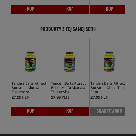
KUP
KUP
KUP
PRODUKTY Z TEJ SAMEJ SERII
TandemBaits Attract
TandemBaits Attract
TandemBaits Attract
Tan
Booster - Słodka
Booster - Doskonała
Booster - Mega Tutti
Boo
Kukurydza
Truskawka
Frutti
Sok
27,99
PLN
27,99
PLN
27,99
PLN
27,
KUP
KUP
BRAK TOWARU