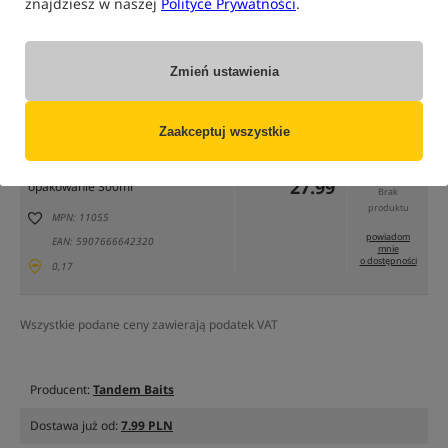
znajdziesz w naszej
Polityce Prywatności
.
Zmień ustawienia
tylko produkty na
"naszym magazynie"
(część opcji mogła zostać ukryta przez wybrany sposób filtrowania)
Zaakceptuj wszystkie
Opcja
Cena PLN
Ilość
27.99
opakowanie 300ml
Brak
produktu
MPN: 11055
powiadom
EAN: 5907666642320
mnie
o dostępności
0,17
Wszystkie podane ceny zawierają podatek VAT
Producent:
Tandem Baits
Dostawa już od:
7.99 PLN