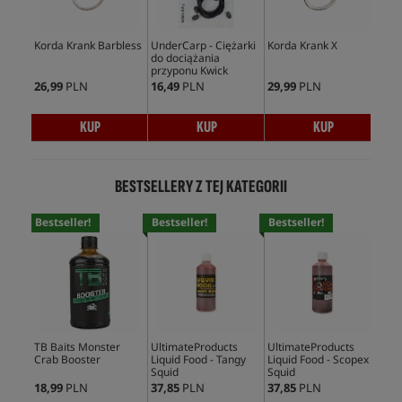
Korda Krank Barbless
UnderCarp - Ciężarki
Korda Krank X
Kor
do dociążania
przyponu Kwick
26,99
PLN
16,49
PLN
29,99
PLN
21,
KUP
KUP
KUP
BESTSELLERY Z TEJ KATEGORII
Bestseller!
Bestseller!
Bestseller!
Bes
TB Baits Monster
UltimateProducts
UltimateProducts
Mas
Crab Booster
Liquid Food - Tangy
Liquid Food - Scopex
Ami
Squid
Squid
18,99
PLN
37,85
PLN
37,85
PLN
128