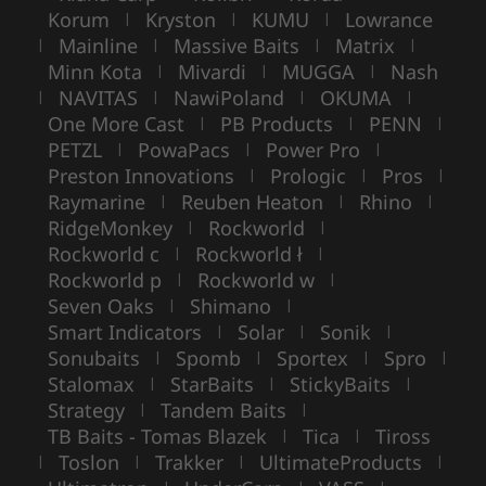
Korum
Kryston
KUMU
Lowrance
|
|
|
Mainline
Massive Baits
Matrix
|
|
|
|
Minn Kota
Mivardi
MUGGA
Nash
|
|
|
NAVITAS
NawiPoland
OKUMA
|
|
|
|
One More Cast
PB Products
PENN
|
|
|
PETZL
PowaPacs
Power Pro
|
|
|
Preston Innovations
Prologic
Pros
|
|
|
Raymarine
Reuben Heaton
Rhino
|
|
|
RidgeMonkey
Rockworld
|
|
Rockworld c
Rockworld ł
|
|
Rockworld p
Rockworld w
|
|
Seven Oaks
Shimano
|
|
Smart Indicators
Solar
Sonik
|
|
|
Sonubaits
Spomb
Sportex
Spro
|
|
|
|
Stalomax
StarBaits
StickyBaits
|
|
|
Strategy
Tandem Baits
|
|
TB Baits - Tomas Blazek
Tica
Tiross
|
|
Toslon
Trakker
UltimateProducts
|
|
|
|