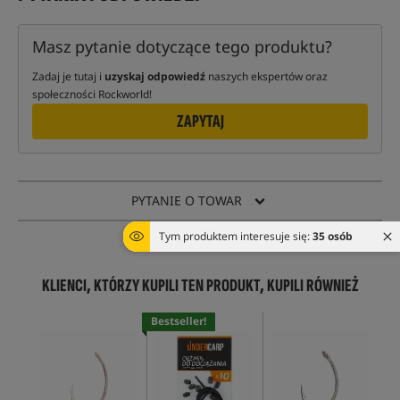
Masz pytanie dotyczące tego produktu?
Zadaj je tutaj i
uzyskaj odpowiedź
naszych ekspertów oraz
społeczności Rockworld!
ZAPYTAJ
PYTANIE O TOWAR
Tym produktem interesuje się:
35 osób
ŚLEDŹ TOWAR
KLIENCI, KTÓRZY KUPILI TEN PRODUKT, KUPILI RÓWNIEŻ
Bestseller!