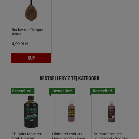
Rockworld Grippon
Inline
6,99
PLN
KUP
BESTSELLERY Z TEJ KATEGORII
Bestseller!
Bestseller!
Bestseller!
Bes
TB Baits Monster
UltimateProducts
UltimateProducts
Mas
Crab Booster
Liquid Food - Tangy
Liquid Food - Scopex
Ami