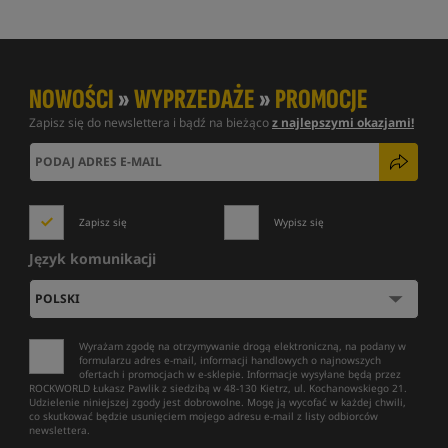
NOWOŚCI
»
WYPRZEDAŻE
»
PROMOCJE
Zapisz się do newslettera i bądź na bieżąco
z najlepszymi okazjami!
Zapisz się
Wypisz się
Język komunikacji
Wyrażam zgodę na otrzymywanie drogą elektroniczną, na podany w
formularzu adres e-mail, informacji handlowych o najnowszych
ofertach i promocjach w e-sklepie. Informacje wysyłane będą przez
ROCKWORLD Łukasz Pawlik z siedzibą w 48-130 Kietrz, ul. Kochanowskiego 21.
Udzielenie niniejszej zgody jest dobrowolne. Mogę ją wycofać w każdej chwili,
co skutkować będzie usunięciem mojego adresu e-mail z listy odbiorców
newslettera.