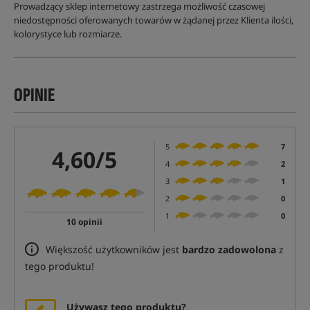
Prowadzący sklep internetowy zastrzega możliwość czasowej
niedostępności oferowanych towarów w żądanej przez Klienta ilości,
kolorystyce lub rozmiarze.
OPINIE
5
7
4,60/5
4
2
3
1
2
0
1
0
10 opinii
Większość użytkowników jest
bardzo zadowolona
z
tego produktu!
Używasz tego produktu?