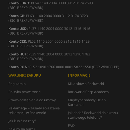
Konto EURO:
PL64 1140 2004 0000 3812 0174 2683
(BIC: BREXPLPWMBK)
Konto GB:
PL63 1140 2004 0000 3112 0174 3723
(BIC: BREXPLPWMBK)
Konto USD:
PL37 1140 2004 0000 3012 1316 1916
(BIC: BREXPLPWMBK)
Konto CZK:
PL02 1140 2004 0000 3312 1316 1429
(BIC: BREXPLPWMBK)
Konto HUF:
PL39 1140 2004 0000 3012 1316 1783
(BIC: BREXPLPWMBK)
Konto RON:
PL52 1090 1766 0000 0001 5822 1550 (BIC: WBKPPLPP)
WARUNKI ZAKUPU
INFORMACJE
Regulamin
Kilka słów o Rockworld
Polityka prywatności
Rockworld Carp Academy
Prawo odstąpienia od umowy
Międzynarodowy Dzień
Karpiarza
Reklamacje – zasady zgłaszania
reklamacji w Rockworld
Jak dodać Rockworld do ekranu
startowego telefonu?
Jak kupić na raty?
FAQ
Zakupy na aukcji