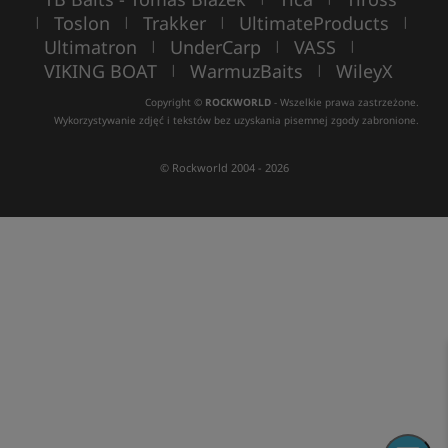
Toslon
Trakker
UltimateProducts
|
|
|
|
Ultimatron
UnderCarp
VASS
|
|
|
VIKING BOAT
WarmuzBaits
WileyX
|
|
Copyright ©
ROCKWORLD
- Wszelkie prawa zastrzeżone.
Wykorzystywanie zdjęć i tekstów bez uzyskania pisemnej zgody zabronione.
© Rockworld 2004 - 2026