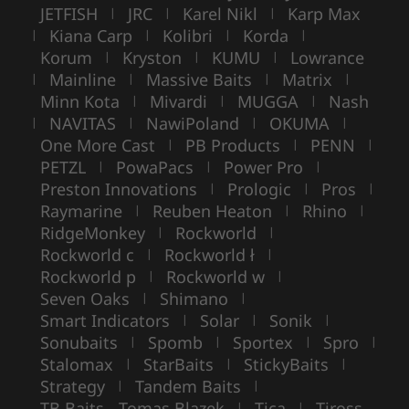
JETFISH
JRC
Karel Nikl
Karp Max
|
|
|
Kiana Carp
Kolibri
Korda
|
|
|
|
Korum
Kryston
KUMU
Lowrance
|
|
|
Mainline
Massive Baits
Matrix
|
|
|
|
Minn Kota
Mivardi
MUGGA
Nash
|
|
|
NAVITAS
NawiPoland
OKUMA
|
|
|
|
One More Cast
PB Products
PENN
|
|
|
PETZL
PowaPacs
Power Pro
|
|
|
Preston Innovations
Prologic
Pros
|
|
|
Raymarine
Reuben Heaton
Rhino
|
|
|
RidgeMonkey
Rockworld
|
|
Rockworld c
Rockworld ł
|
|
Rockworld p
Rockworld w
|
|
Seven Oaks
Shimano
|
|
Smart Indicators
Solar
Sonik
|
|
|
Sonubaits
Spomb
Sportex
Spro
|
|
|
|
Stalomax
StarBaits
StickyBaits
|
|
|
Strategy
Tandem Baits
|
|
TB Baits - Tomas Blazek
Tica
Tiross
|
|