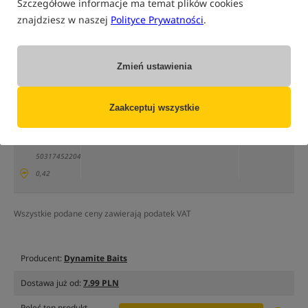
Szczegółowe informacje ma temat plików cookies
tylko produkty na
"naszym magazynie"
znajdziesz w naszej
Polityce Prywatności
.
(część opcji mogła zostać ukryta przez wybrany sposób filtrowania)
Opcja
Cena PLN
Ilość
Zmień ustawienia
49.99
opakowanie
Brak
500ml
Cena katalogowa
57.00
/
-12%
produktu
Min. cena z 30 dni:
49.99
MPN:
Zaakceptuj wszystkie
Koniec promocji: 09-08-2026, 23:59 lub do
powiadom
wyczerpania zapasów
mnie
DY1260
o dostępności
EAN:
5031745220458
0,42
Wszystkie podane ceny zawierają podatek VAT
Producent:
Dynamite Baits
Dostawa już od:
7.99 PLN
Poleć ten produkt