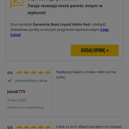
Twoja recenzja może pomóc innym w
wyborze!
Oceń produkt
Dynamite Baits Liquid Robin Red
i zdobądź
dodatkowe punkty w naszym programie lojalnościowym
Carp-
Coins!
DODAJ OPINIĘ »
Najlepszy liquid o smaku robin red na
5/5
rynku
potwierdzony zakup
Janek775
20 lipca 2022
dodane na rockworld.pl
Lubię za to iż odkąd zacząłem ich używać
5/5