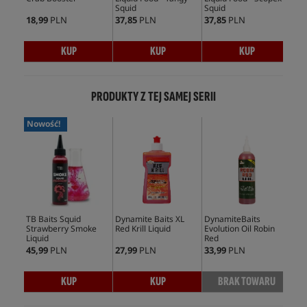
Squid
Squid
18,99
PLN
37,85
PLN
37,85
PLN
128
KUP
KUP
KUP
PRODUKTY Z TEJ SAMEJ SERII
Nowość!
TB Baits Squid
Dynamite Baits XL
DynamiteBaits
Dyn
Strawberry Smoke
Red Krill Liquid
Evolution Oil Robin
Mon
Liquid
Red
45,99
PLN
27,99
PLN
33,99
PLN
63,
KUP
KUP
BRAK TOWARU