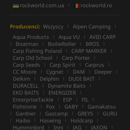
rockworld.com.ua
rockworld.ro
|
Producenci:
Wszyscy
Alpen Camping
|
|
Aqua Products
Aqua VU
AVID CARP
|
|
Boatman
BoilieRoller
BROS
|
|
|
|
Carp Fishing Poland
CARP MARKER
|
|
Carp Old School
Carp Porter
|
|
Carp Seeds
Carp Spirit
Carprus
|
|
|
CC Moore
Cygnet
DAM
Deeper
|
|
|
|
Delkim
Delphin
DUDI BAIT
|
|
|
DURACELL
Dynamite Baits
|
|
EKO BAITS
ENERGIZER
|
|
EnterpriseTackle
ESP
FIL
|
|
|
Fishstone
Fox
GABY
Gamakatsu
|
|
|
Gardner
Gazcamp
GREYS
GURU
|
|
|
|
Haibo
Haswing
Holdcarp
|
|
|
|
Humminbird
Inni
JAG
JAXON
|
|
|
|