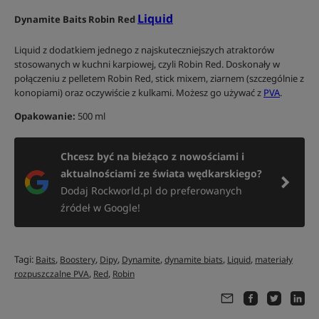
Liquid
Dynamite Baits Robin Red
Liquid z dodatkiem jednego z najskuteczniejszych atraktorów
stosowanych w kuchni karpiowej, czyli Robin Red. Doskonały w
połączeniu z pelletem Robin Red, stick mixem, ziarnem (szczególnie z
konopiami) oraz oczywiście z kulkami. Możesz go używać z
PVA
.
Opakowanie:
500 ml
Chcesz być na bieżąco z nowościami i
aktualnościami ze świata wędkarskiego?
Dodaj Rockworld.pl do preferowanych
źródeł w Google!
Tagi:
,
,
,
,
,
,
Baits
Boostery
Dipy
Dynamite
dynamite biats
Liquid
materiały
,
,
rozpuszczalne PVA
Red
Robin