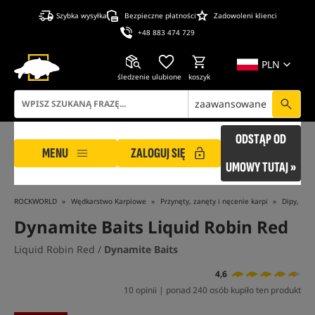
Szybka wysyłka
Bezpieczne płatności
Zadowoleni klienci
+48 883 474 729
PLN
śledzenie
ulubione
koszyk
zaawansowane
ODSTĄP OD
MENU
ZALOGUJ SIĘ
UMOWY TUTAJ »
ROCKWORLD
Wędkarstwo Karpiowe
Przynęty, zanęty i nęcenie karpi
Dipy, Boo
Dynamite Baits Liquid Robin Red
Liquid Robin Red /
Dynamite Baits
4,6
10 opinii | ponad 240 osób kupiło ten produkt