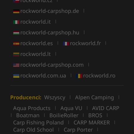
rockworld.cz
rockworld-carpshop.de
|
rockworld.it
|
rockworld-carpshop.hu
|
rockworld.es
rockworld.fr
|
|
rockworld.lt
|
rockworld-carpshop.com
|
rockworld.com.ua
rockworld.ro
|
Producenci:
Wszyscy
Alpen Camping
|
|
Aqua Products
Aqua VU
AVID CARP
|
|
Boatman
BoilieRoller
BROS
|
|
|
|
Carp Fishing Poland
CARP MARKER
|
|
Carp Old School
Carp Porter
|
|