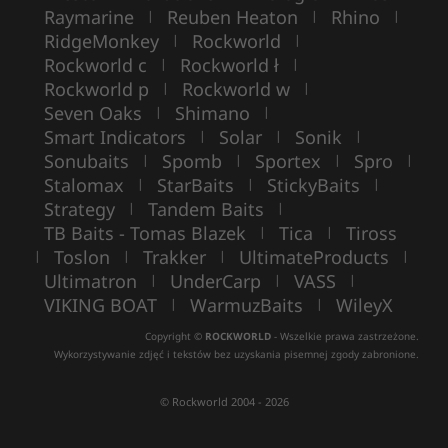
Raymarine
Reuben Heaton
Rhino
|
|
|
RidgeMonkey
Rockworld
|
|
Rockworld c
Rockworld ł
|
|
Rockworld p
Rockworld w
|
|
Seven Oaks
Shimano
|
|
Smart Indicators
Solar
Sonik
|
|
|
Sonubaits
Spomb
Sportex
Spro
|
|
|
|
Stalomax
StarBaits
StickyBaits
|
|
|
Strategy
Tandem Baits
|
|
TB Baits - Tomas Blazek
Tica
Tiross
|
|
Toslon
Trakker
UltimateProducts
|
|
|
|
Ultimatron
UnderCarp
VASS
|
|
|
VIKING BOAT
WarmuzBaits
WileyX
|
|
Copyright ©
ROCKWORLD
- Wszelkie prawa zastrzeżone.
Wykorzystywanie zdjęć i tekstów bez uzyskania pisemnej zgody zabronione.
© Rockworld 2004 - 2026