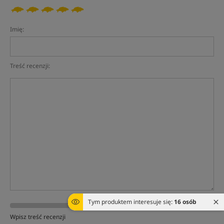
Imię:
Treść recenzji:
Tym produktem interesuje się:
16 osób
Wpisz treść recenzji