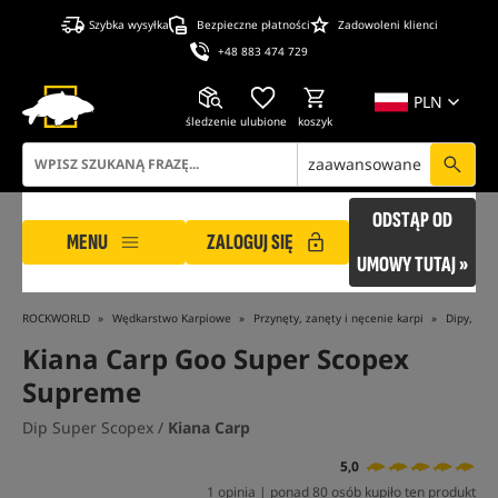
Szybka wysyłka
Bezpieczne płatności
Zadowoleni klienci
+48 883 474 729
PLN
śledzenie
ulubione
koszyk
zaawansowane
ODSTĄP OD
MENU
ZALOGUJ SIĘ
UMOWY TUTAJ »
ROCKWORLD
Wędkarstwo Karpiowe
Przynęty, zanęty i nęcenie karpi
Dipy, Boo
Kiana Carp Goo Super Scopex
Supreme
Dip Super Scopex /
Kiana Carp
5,0
1 opinia | ponad 80 osób kupiło ten produkt