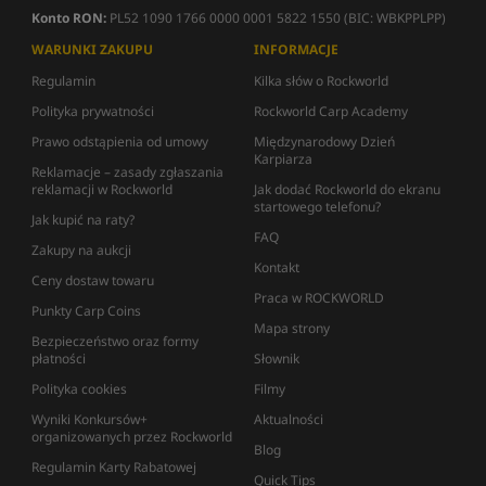
Konto RON:
PL52 1090 1766 0000 0001 5822 1550 (BIC: WBKPPLPP)
WARUNKI ZAKUPU
INFORMACJE
Regulamin
Kilka słów o Rockworld
Polityka prywatności
Rockworld Carp Academy
Prawo odstąpienia od umowy
Międzynarodowy Dzień
Karpiarza
Reklamacje – zasady zgłaszania
reklamacji w Rockworld
Jak dodać Rockworld do ekranu
startowego telefonu?
Jak kupić na raty?
FAQ
Zakupy na aukcji
Kontakt
Ceny dostaw towaru
Praca w ROCKWORLD
Punkty Carp Coins
Mapa strony
Bezpieczeństwo oraz formy
płatności
Słownik
Polityka cookies
Filmy
Wyniki Konkursów+
Aktualności
organizowanych przez Rockworld
Blog
Regulamin Karty Rabatowej
Quick Tips