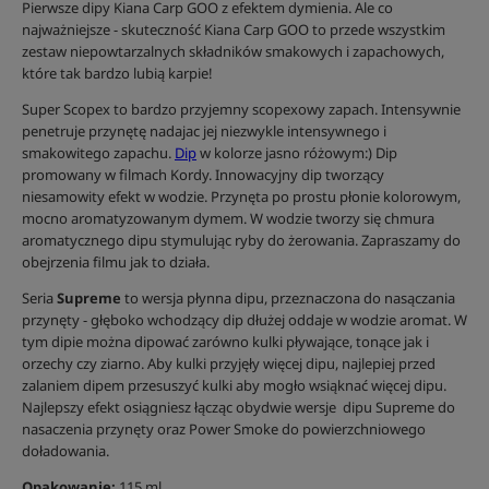
Pierwsze dipy Kiana Carp GOO z efektem dymienia. Ale co
najważniejsze - skuteczność Kiana Carp GOO to przede wszystkim
zestaw niepowtarzalnych składników smakowych i zapachowych,
które tak bardzo lubią karpie!
Super Scopex to bardzo przyjemny scopexowy zapach. Intensywnie
penetruje przynętę nadajac jej niezwykle intensywnego i
smakowitego zapachu.
Dip
w kolorze jasno różowym:) Dip
promowany w filmach Kordy. Innowacyjny dip tworzący
niesamowity efekt w wodzie. Przynęta po prostu płonie kolorowym,
mocno aromatyzowanym dymem. W wodzie tworzy się chmura
aromatycznego dipu stymulując ryby do żerowania. Zapraszamy do
obejrzenia filmu jak to działa.
Seria
Supreme
to wersja płynna dipu, przeznaczona do nasączania
przynęty - głęboko wchodzący dip dłużej oddaje w wodzie aromat. W
tym dipie można dipować zarówno kulki pływające, tonące jak i
orzechy czy ziarno. Aby kulki przyjęły więcej dipu, najlepiej przed
zalaniem dipem przesuszyć kulki aby mogło wsiąknać więcej dipu.
Najlepszy efekt osiągniesz łącząc obydwie wersje dipu Supreme do
nasaczenia przynęty oraz Power Smoke do powierzchniowego
doładowania.
Opakowanie:
115 ml