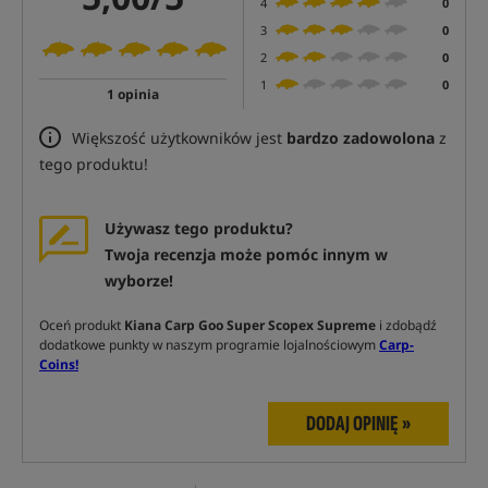
4
0
3
0
2
0
1
0
1 opinia
Większość użytkowników jest
bardzo zadowolona
z
tego produktu!
Używasz tego produktu?
Twoja recenzja może pomóc innym w
wyborze!
Oceń produkt
Kiana Carp Goo Super Scopex Supreme
i zdobądź
dodatkowe punkty w naszym programie lojalnościowym
Carp-
Coins!
DODAJ OPINIĘ »