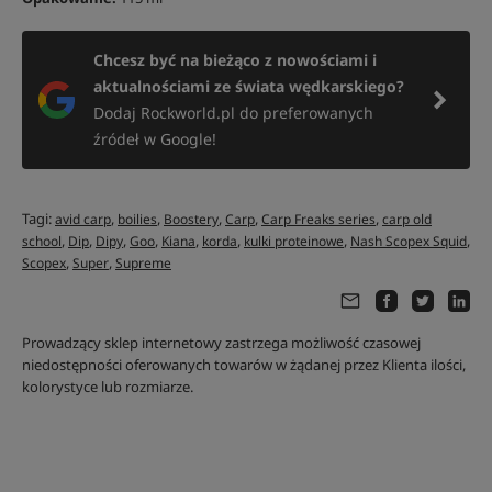
Chcesz być na bieżąco z nowościami i
aktualnościami ze świata wędkarskiego?
Dodaj Rockworld.pl do preferowanych
źródeł w Google!
Tagi:
,
,
,
,
,
avid carp
boilies
Boostery
Carp
Carp Freaks series
carp old
,
,
,
,
,
,
,
,
school
Dip
Dipy
Goo
Kiana
korda
kulki proteinowe
Nash Scopex Squid
,
,
Scopex
Super
Supreme
Prowadzący sklep internetowy zastrzega możliwość czasowej
niedostępności oferowanych towarów w żądanej przez Klienta ilości,
kolorystyce lub rozmiarze.