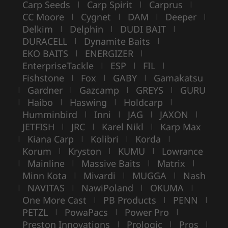
Carp Seeds
Carp Spirit
Carprus
|
|
|
CC Moore
Cygnet
DAM
Deeper
|
|
|
|
Delkim
Delphin
DUDI BAIT
|
|
|
DURACELL
Dynamite Baits
|
|
EKO BAITS
ENERGIZER
|
|
EnterpriseTackle
ESP
FIL
|
|
|
Fishstone
Fox
GABY
Gamakatsu
|
|
|
Gardner
Gazcamp
GREYS
GURU
|
|
|
|
Haibo
Haswing
Holdcarp
|
|
|
|
Humminbird
Inni
JAG
JAXON
|
|
|
|
JETFISH
JRC
Karel Nikl
Karp Max
|
|
|
Kiana Carp
Kolibri
Korda
|
|
|
|
Korum
Kryston
KUMU
Lowrance
|
|
|
Mainline
Massive Baits
Matrix
|
|
|
|
Minn Kota
Mivardi
MUGGA
Nash
|
|
|
NAVITAS
NawiPoland
OKUMA
|
|
|
|
One More Cast
PB Products
PENN
|
|
|
PETZL
PowaPacs
Power Pro
|
|
|
Preston Innovations
Prologic
Pros
|
|
|