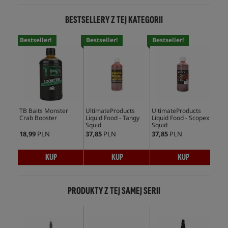
BESTSELLERY Z TEJ KATEGORII
Bestseller!
Bestseller!
Bestseller!
Bes
TB Baits Monster
UltimateProducts
UltimateProducts
Mas
Crab Booster
Liquid Food - Tangy
Liquid Food - Scopex
Ami
Squid
Squid
18,99
PLN
37,85
PLN
37,85
PLN
128
KUP
KUP
KUP
PRODUKTY Z TEJ SAMEJ SERII