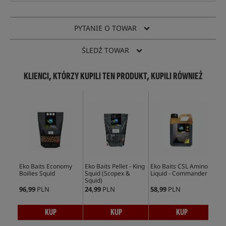
PYTANIE O TOWAR
ŚLEDŹ TOWAR
KLIENCI, KTÓRZY KUPILI TEN PRODUKT, KUPILI RÓWNIEŻ
Eko Baits Economy
Eko Baits Pellet - King
Eko Baits CSL Amino
Boilies Squid
Squid (Scopex &
Liquid - Commander
Squid)
96,99
PLN
24,99
PLN
58,99
PLN
KUP
KUP
KUP