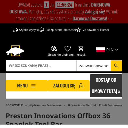
UWAGA! zostało:
1
dni
11:55:23
Trwa akcja
DARMOWA
DOSTAWA.
Pamiętaj, aby skorzystać z promocji
Zaloguj się!
Warunki
promocji znajdziesz klikając tutaj >>
Darmowa Dostawa!
<<
Szybka wysyłka
Bezpieczne płatności
Zadowoleni klienci
PLN
śledzenie
ulubione
koszyk
zaawansowane
ODSTĄP OD
MENU
ZALOGUJ SIĘ
UMOWY TUTAJ »
ROCKWORLD
Wędkarstwo Feederowe
Akcesoria do Siedzisk i Foteli Feederowych
Preston Innovations Offbox 36
Snaplok Tool Bar