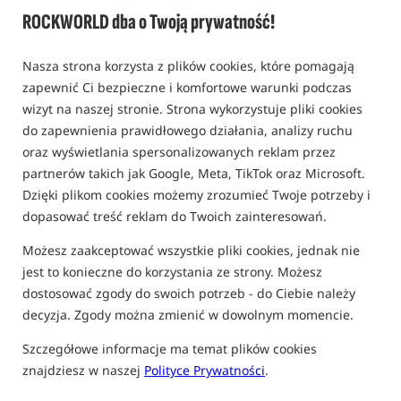
Belka do mocowania siatek montowana na nogi /
Preston
ROCKWORLD dba o Twoją prywatność!
Innovations
Nasza strona korzysta z plików cookies, które pomagają
0,0
zapewnić Ci bezpieczne i komfortowe warunki podczas
0 opinii
wizyt na naszej stronie. Strona wykorzystuje pliki cookies
Promocja
do zapewnienia prawidłowego działania, analizy ruchu
oraz wyświetlania spersonalizowanych reklam przez
partnerów takich jak Google, Meta, TikTok oraz Microsoft.
Dzięki plikom cookies możemy zrozumieć Twoje potrzeby i
dopasować treść reklam do Twoich zainteresowań.
Możesz zaakceptować wszystkie pliki cookies, jednak nie
jest to konieczne do korzystania ze strony. Możesz
dostosować zgody do swoich potrzeb - do Ciebie należy
decyzja. Zgody można zmienić w dowolnym momencie.
Szczegółowe informacje ma temat plików cookies
znajdziesz w naszej
Polityce Prywatności
.