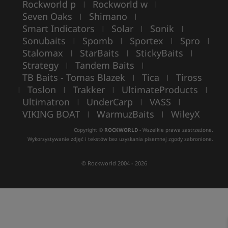
Rockworld p
Rockworld w
|
|
Seven Oaks
Shimano
|
|
Smart Indicators
Solar
Sonik
|
|
|
Sonubaits
Spomb
Sportex
Spro
|
|
|
|
Stalomax
StarBaits
StickyBaits
|
|
|
Strategy
Tandem Baits
|
|
TB Baits - Tomas Blazek
Tica
Tiross
|
|
Toslon
Trakker
UltimateProducts
|
|
|
|
Ultimatron
UnderCarp
VASS
|
|
|
VIKING BOAT
WarmuzBaits
WileyX
|
|
Copyright ©
ROCKWORLD
- Wszelkie prawa zastrzeżone.
Wykorzystywanie zdjęć i tekstów bez uzyskania pisemnej zgody zabronione.
© Rockworld 2004 - 2026