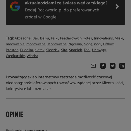
aktualnościami ze świata wędkarskiego?
Dodaj Rockworld.pl do preferowanych
źródeł w Google!
Tagi:
,
,
,
,
,
,
,
,
Akcesoria
Bar
Belka
Fajki
Feederowych
Foteli
Innovations
Miski
,
,
,
,
,
,
,
mocowania
montowana
Montowane
Nęcenia
Nogę
nogi
Offbox
,
,
,
,
,
,
,
,
Preston
Pudełka
siatek
Siedzisk
Sita
Snaplok
Tool
Uchwyty
,
Wędkarskie
Wiadra
Prowadzący sklep internetowy zastrzega możliwość czasowej
niedostępności oferowanych towarów w żądanej przez Klienta ilości,
kolorystyce lub rozmiarze.
OPINIE
Brak opinii tego towaru.