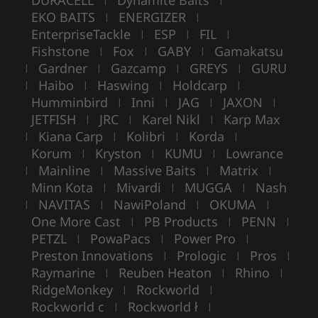
DURACELL
Dynamite Baits
EKO BAITS
ENERGIZER
|
|
EnterpriseTackle
ESP
FIL
|
|
|
Fishstone
Fox
GABY
Gamakatsu
|
|
|
Gardner
Gazcamp
GREYS
GURU
|
|
|
|
Haibo
Haswing
Holdcarp
|
|
|
|
Humminbird
Inni
JAG
JAXON
|
|
|
|
JETFISH
JRC
Karel Nikl
Karp Max
|
|
|
Kiana Carp
Kolibri
Korda
|
|
|
|
Korum
Kryston
KUMU
Lowrance
|
|
|
Mainline
Massive Baits
Matrix
|
|
|
|
Minn Kota
Mivardi
MUGGA
Nash
|
|
|
NAVITAS
NawiPoland
OKUMA
|
|
|
|
One More Cast
PB Products
PENN
|
|
|
PETZL
PowaPacs
Power Pro
|
|
|
Preston Innovations
Prologic
Pros
|
|
|
Raymarine
Reuben Heaton
Rhino
|
|
|
RidgeMonkey
Rockworld
|
|
Rockworld c
Rockworld ł
|
|