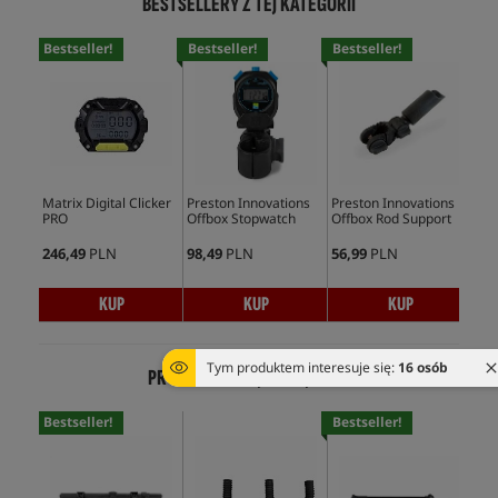
BESTSELLERY Z TEJ KATEGORII
Bestseller!
Bestseller!
Bestseller!
Bes
Matrix Digital Clicker
Preston Innovations
Preston Innovations
Pre
PRO
Offbox Stopwatch
Offbox Rod Support
Abs
Wat
246,49
PLN
98,49
PLN
56,99
PLN
75,
KUP
KUP
KUP
Tym produktem interesuje się:
16 osób
PRODUKTY Z TEJ SAMEJ SERII
Bestseller!
Bestseller!
Bes