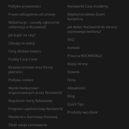
Polityka prywatności
Rockworld Carp Academy
Prawo odstąpienia od umowy
Międzynarodowy Dzień
Karpiarza
Reklamacje – zasady zgłaszania
reklamacji w Rockworld
Jak dodać Rockworld do ekranu
startowego telefonu?
Jak kupić na raty?
FAQ
Zakupy na aukcji
Kontakt
Ceny dostaw towaru
Praca w ROCKWORLD
Punkty Carp Coins
Mapa strony
Bezpieczeństwo oraz formy
płatności
Słownik
Polityka cookies
Filmy
Wyniki Konkursów+
Aktualności
organizowanych przez Rockworld
Blog
Regulamin Karty Rabatowej
Quick Tips
Program Lojalnościowy Rockworld
Produkty wycofane
Weekend z Darmową Dostawą
Śledź swoje zamówienia