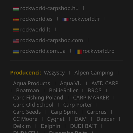
rockworld-carpshop.hu
|
rockworld.es
rockworld.fr
|
|
rockworld.lt
|
rockworld-carpshop.com
|
rockworld.com.ua
rockworld.ro
|
Producenci:
Wszyscy
Alpen Camping
|
|
Aqua Products
Aqua VU
AVID CARP
|
|
Boatman
BoilieRoller
BROS
|
|
|
|
Carp Fishing Poland
CARP MARKER
|
|
Carp Old School
Carp Porter
|
|
Carp Seeds
Carp Spirit
Carprus
|
|
|
CC Moore
Cygnet
DAM
Deeper
|
|
|
|
Delkim
Delphin
DUDI BAIT
|
|
|
|
|