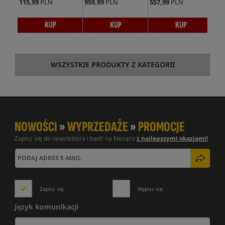
115,99
PLN
959,99
PLN
557,99
PLN
664
KUP
KUP
KUP
WSZYSTKIE PRODUKTY Z KATEGORII
NOWOŚCI
»
WYPRZEDAŻE
»
PROMOCJE
Zapisz się do newslettera i bądź na bieżąco
z najlepszymi okazjami!
Zapisz się
Wypisz się
Język komunikacji