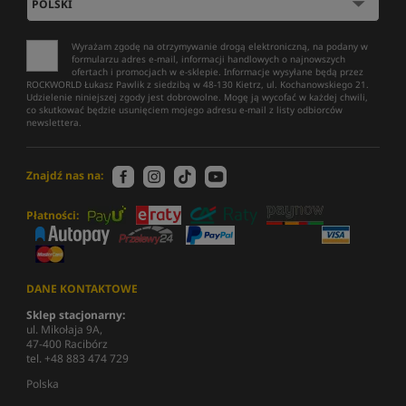
Wyrażam zgodę na otrzymywanie drogą elektroniczną, na podany w
formularzu adres e-mail, informacji handlowych o najnowszych
ofertach i promocjach w e-sklepie. Informacje wysyłane będą przez
ROCKWORLD Łukasz Pawlik z siedzibą w 48-130 Kietrz, ul. Kochanowskiego 21.
Udzielenie niniejszej zgody jest dobrowolne. Mogę ją wycofać w każdej chwili,
co skutkować będzie usunięciem mojego adresu e-mail z listy odbiorców
newslettera.
Znajdź nas na:
Płatności:
DANE KONTAKTOWE
Sklep stacjonarny:
ul. Mikołaja 9A,
47-400 Racibórz
tel. +48 883 474 729
Polska