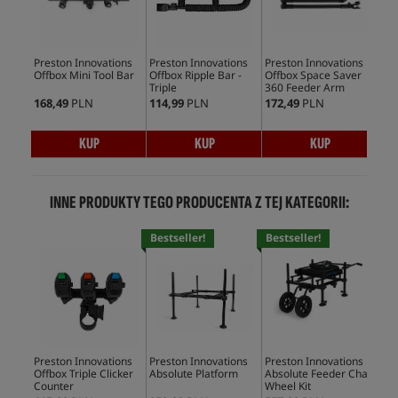
Preston Innovations
Preston Innovations
Preston Innovations
Pre
Offbox Mini Tool Bar
Offbox Ripple Bar -
Offbox Space Saver
Off
Triple
360 Feeder Arm
168,49
PLN
114,99
PLN
172,49
PLN
56,
KUP
KUP
KUP
INNE PRODUKTY TEGO PRODUCENTA Z TEJ KATEGORII:
Bestseller!
Bestseller!
Bes
Preston Innovations
Preston Innovations
Preston Innovations
Pre
Offbox Triple Clicker
Absolute Platform
Absolute Feeder Chair
Abs
Counter
Wheel Kit
Foo