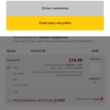
Zmień ustawienia
Zaakceptuj wszystkie
tylko produkty na
"naszym magazynie"
(część opcji mogła zostać ukryta przez wybrany sposób filtrowania)
Opcja
Cena PLN
Ilość
274.99
Podaj ilość:
Standard
Cena katalogowa
373.49
/
-26%
MPN:
Min. cena z 30 dni:
274.99
Koniec promocji: 09-08-2026, 23:59 lub do
P0110001
wyczerpania zapasów
dostępny
: 2
EAN:
szt.
5055977456447
2,88
NAJNIŻSZA RATA:
31.45
SPODZIEWANA WYSYŁKA
JUTRO