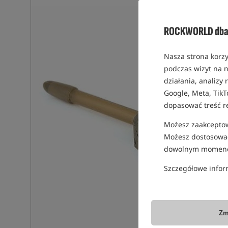
ROCKWORLD dba 
Nasza strona korzy
podczas wizyt na n
działania, analizy
Google, Meta, TikT
dopasować treść r
Możesz zaakceptowa
Możesz dostosować
dowolnym momenc
Szczegółowe infor
Zm