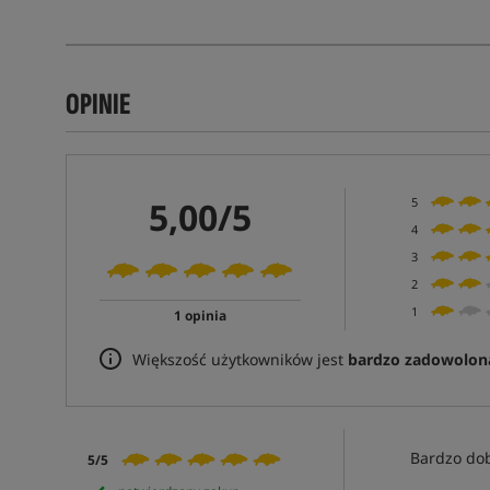
OPINIE
5,00/5
5
4
3
2
1
1 opinia
Większość użytkowników jest
bardzo zadowolon
Bardzo do
5/5