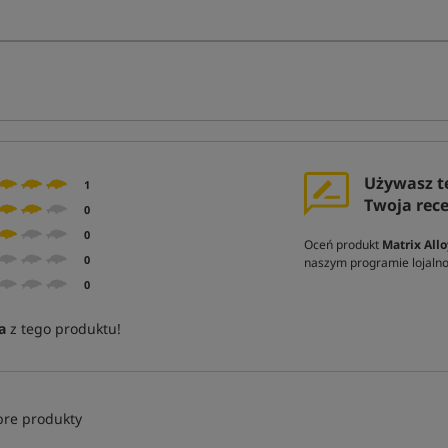
Używasz t
1
Twoja rec
0
0
Oceń produkt
Matrix All
0
naszym programie lojal
0
a
z tego produktu!
bre produkty