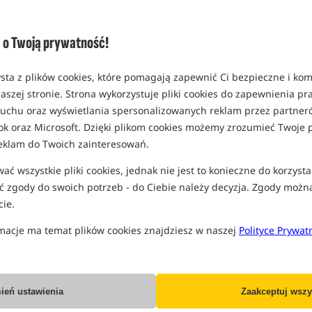
(część opcji mogła zostać ukryta prze
Opcja
Cena PLN
o Twoją prywatność!
ciężar 30g (Large)
MPN: GFR185
sta z plików cookies, które pomagają zapewnić Ci bezpieczne i ko
EAN: 5056212103041
aszej stronie. Strona wykorzystuje pliki cookies do zapewnienia p
 ruchu oraz wyświetlania spersonalizowanych reklam przez partneró
ciężar 45g (Large)
ok oraz Microsoft. Dzięki plikom cookies możemy zrozumieć Twoje p
MPN: GFR186
eklam do Twoich zainteresowań.
Koniec pro
EAN: 5055350305119
ć wszystkie pliki cookies, jednak nie jest to konieczne do korzysta
0,15
 zgody do swoich potrzeb - do Ciebie należy decyzja. Zgody możn
ie.
Wszystkie podane ceny zawierają pod
macje ma temat plików cookies znajdziesz w naszej
Polityce Prywat
IN
ień ustawienia
Zaakceptuj wszy