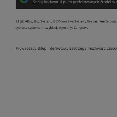
Dodaj Rockworld.pl do preferowanych źródeł w 
Tagi:
,
,
,
,
Alloy
Box System
CCMoore Live System
Feeder
Feederowe
,
,
,
,
system
systemem
szybkiej
wymiany
Zanętowe
Prowadzący sklep internetowy zastrzega możliwość czasow