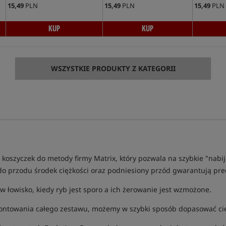
15,49
PLN
15,49
PLN
15,49
PLN
KUP
KUP
WSZYSTKIE PRODUKTY Z KATEGORII
koszyczek do metody firmy Matrix, który pozwala na szybkie "nabi
do przodu środek ciężkości oraz podniesiony przód gwarantują prec
 łowisko, kiedy ryb jest sporo a ich żerowanie jest wzmożone.
ontowania całego zestawu, możemy w szybki sposób dopasować cię