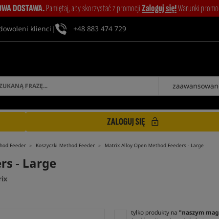
WA DOSTAWA.
Pamiętaj, aby skorzystać z promocji
Zaloguj się!
Warunki promocj
dowoleni klienci
|
+48 883 474 729
zaawansowan
ZALOGUJ SIĘ
thod Feeder
Koszyczki Method Feeder
Matrix Alloy Open Method Feeders - Large
rs - Large
ix
tylko produkty na
"naszym mag