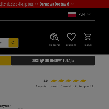
i znajdziesz klikając tutaj >>
Darmowa Dostawa!
<<
PLN
e
śledzenie
ulubione
koszyk
ODSTĄP OD UMOWY TUTAJ »
5,0
1 opinia | ponad 40 osób kupiło ten produkt
azynie"