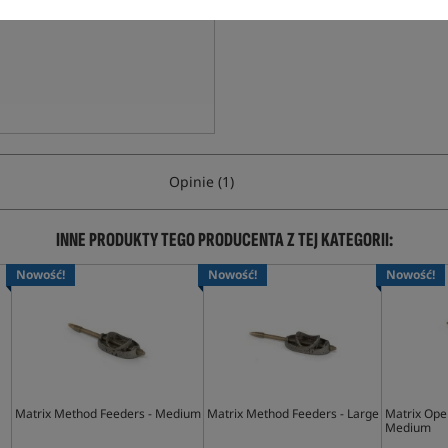
Opinie (1)
INNE PRODUKTY TEGO PRODUCENTA Z TEJ KATEGORII:
Nowość!
Nowość!
Nowość!
Matrix Method Feeders - Medium
Matrix Method Feeders - Large
Matrix Open
Medium