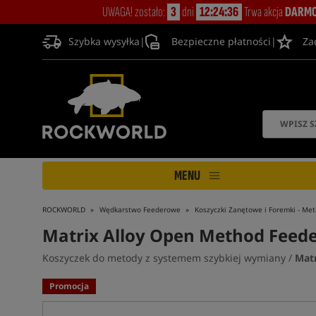
UWAGA! zostało:
3
dni
12:24:35
Trwa akcja
DARMO
Szybka wysyłka
|
Bezpieczne płatności
|
Za
MENU
ROCKWORLD
Wędkarstwo Feederowe
Koszyczki Zanętowe i Foremki - Me
Matrix Alloy Open Method Feede
Koszyczek do metody z systemem szybkiej wymiany /
Matr
Promocja