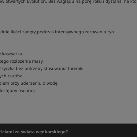
ów otwartych Evolution. Bez względu na porę roku i dystans, na k
nie ilości zanęty podczas intensywnego żerowania ryb
 koszyczka
zego rozłożenia masy,
oszyczka bez potrzeby stosowania foremki
ych rzutów,
ciem przy uderzeniu o wodę,
dostępny osobno)
ościami ze świata wędkarskiego?