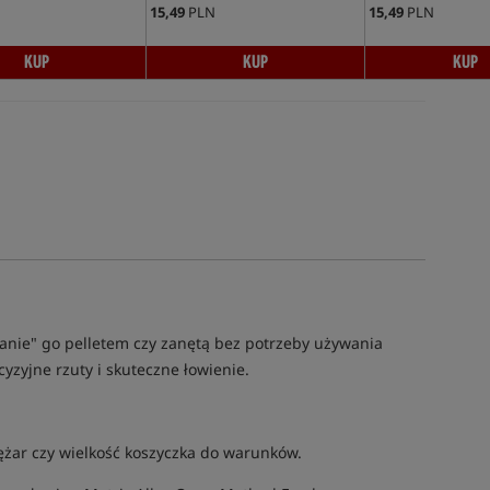
15,49
PLN
15,49
PLN
KUP
KUP
KUP
janie" go pelletem czy zanętą bez potrzeby używania
yzyjne rzuty i skuteczne łowienie.
żar czy wielkość koszyczka do warunków.