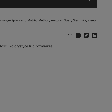
,
,
,
,
,
,
ykowanym śpiworem
Matrix
Method
metody
Open
Siedziska
sleep
ści, kolorystyce lub rozmiarze.