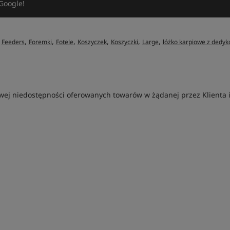
Google!
,
,
,
,
,
,
,
Feeders
Foremki
Fotele
Koszyczek
Koszyczki
Large
łóżko karpiowe z ded
ej niedostępności oferowanych towarów w żądanej przez Klienta ilo