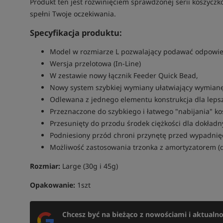
Produkt ten jest rozwinięciem sprawdzonej serii koszyczk
spełni Twoje oczekiwania.
Specyfikacja produktu:
Model w rozmiarze L pozwalający podawać odpowied
Wersja przelotowa (In-Line)
W zestawie nowy łącznik Feeder Quick Bead,
Nowy system szybkiej wymiany ułatwiający wymianę
Odlewana z jednego elementu konstrukcja dla leps
Przeznaczone do szybkiego i łatwego "nabijania" k
Przesunięty do przodu środek ciężkości dla dokładn
Podniesiony przód chroni przynętę przed wypadnię
Możliwość zastosowania trzonka z amortyzatorem (
Rozmiar:
Large (30g i 45g)
Opakowanie:
1szt
Chcesz być na bieżąco z nowościami i aktualn