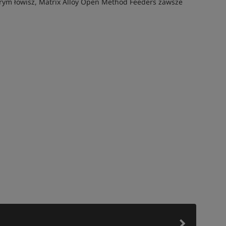
tórym łowisz, Matrix Alloy Open Method Feeders zawsze
Tym produktem interesują się:
4 osoby