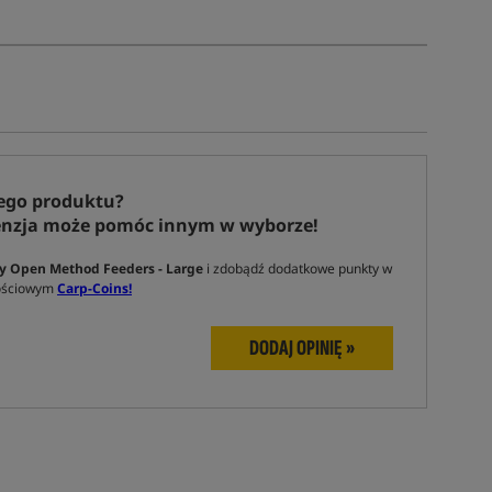
ego produktu?
enzja może pomóc innym w wyborze!
oy Open Method Feeders - Large
i zdobądź dodatkowe punkty w
nościowym
Carp-Coins!
DODAJ OPINIĘ »