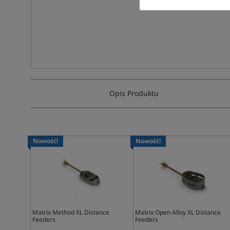
Opis Produktu
Nowość!
Nowość!
Matrix Method XL Distance
Matrix Open Alloy XL Distance
Feeders
Feeders