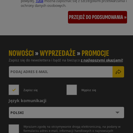
powyżej.
Tutaj
można zapoznać się z szczegółami przetwarzania i
ochrony danych osobowych.
PRZEJDŹ DO PODSUMOWANIA »
NOWOŚCI
»
WYPRZEDAŻE
»
PROMOCJE
Zapisz się do newslettera i bądź na bieżąco
z najlepszymi okazjami!
Zapisz się
Wypisz się
Język komunikacji
Wyrażam zgodę na otrzymywanie drogą elektroniczną, na podany w
formularzu adres e-mail, informacji handlowych o najnowszych