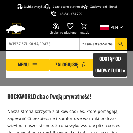
Szybka wysyłka
Bezpieczne płatności
Zadowoleni klienci
+48 883 474 729
PLN
śledzenie
ulubione
koszyk
zaawansowane
ODSTĄP OD
MENU
ZALOGUJ SIĘ
UMOWY TUTAJ »
ROCKWORLD
Bony Prezentowe, Karty Podarunkowe, Prezenty
E-Karta Podarunko
ROCKWORLD dba o Twoją prywatność!
Nasza strona korzysta z plików cookies, które pomagają
zapewnić Ci bezpieczne i komfortowe warunki podczas
wizyt na naszej stronie. Strona wykorzystuje pliki cookies
do zapewnienia prawidłowego działania, analizy ruchu