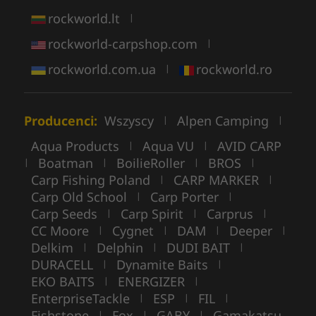
rockworld.lt
|
rockworld-carpshop.com
|
rockworld.com.ua
rockworld.ro
|
Producenci:
Wszyscy
Alpen Camping
|
|
Aqua Products
Aqua VU
AVID CARP
|
|
Boatman
BoilieRoller
BROS
|
|
|
|
Carp Fishing Poland
CARP MARKER
|
|
Carp Old School
Carp Porter
|
|
Carp Seeds
Carp Spirit
Carprus
|
|
|
CC Moore
Cygnet
DAM
Deeper
|
|
|
|
Delkim
Delphin
DUDI BAIT
|
|
|
DURACELL
Dynamite Baits
|
|
EKO BAITS
ENERGIZER
|
|
EnterpriseTackle
ESP
FIL
|
|
|
Fishstone
Fox
GABY
Gamakatsu
|
|
|