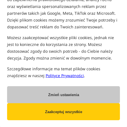
E-Karta Podarunkowa - prezent w
oraz wyświetlania spersonalizowanych reklam przez
partnerów takich jak Google, Meta, TikTok oraz Microsoft.
15 minut u Ciebie!
Dzięki plikom cookies możemy zrozumieć Twoje potrzeby i
Bon Prezentowy dowolnej wartości w formie elektronicznej
dopasować treść reklam do Twoich zainteresowań.
OPIS PRODUKTU
Możesz zaakceptować wszystkie pliki cookies, jednak nie
jest to konieczne do korzystania ze strony. Możesz
Urodziny już jutro, a Ty nie zdążyłeś z prezentem? Mamy dla
dostosować zgody do swoich potrzeb - do Ciebie należy
Ciebie rozwiązanie, które uratuje Ci skórę i spełni
decyzja. Zgody można zmienić w dowolnym momencie.
oczekiwania obdarowanego! Prezent w formie bonu
Szczegółowe informacje ma temat plików cookies
przedpłaconego (Karty Podarunkowej), który obdarowany
znajdziesz w naszej
Polityce Prywatności
.
będzie mógł wykorzystać w ciągu 2 miesięcy od daty zakupu
bonu.
JAK TO DZIAŁA?
Zmień ustawienia
Wybierasz wartość karty podarunkowej, wypełniasz
Zaakceptuj wszystkie
formularz, opłacasz przelew poprzez płatność PayU i już za
pięć minut karta podarunkowa ląduje w Twojej skrzynce
mailowej. Wystarczy wydrukować, przewiązać wstążką i