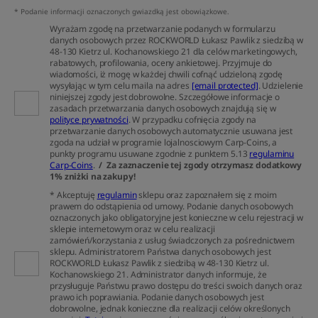
* Podanie informacji oznaczonych gwiazdką jest obowiązkowe.
Wyrażam zgodę na przetwarzanie podanych w formularzu
danych osobowych przez ROCKWORLD Łukasz Pawlik z siedzibą w
48-130 Kietrz ul. Kochanowskiego 21 dla celów marketingowych,
rabatowych, profilowania, oceny ankietowej. Przyjmuje do
wiadomości, iż mogę w każdej chwili cofnąć udzieloną zgodę
wysyłając w tym celu maila na adres
[email protected]
. Udzielenie
niniejszej zgody jest dobrowolne. Szczegółowe informacje o
zasadach przetwarzania danych osobowych znajdują się w
polityce prywatności
. W przypadku cofnięcia zgody na
przetwarzanie danych osobowych automatycznie usuwana jest
zgoda na udział w programie lojalnosciowym Carp-Coins, a
punkty programu usuwane zgodnie z punktem 5.13
regulaminu
Carp-Coins
.
/ Za zaznaczenie tej zgody otrzymasz dodatkowy
1% zniżki na zakupy!
* Akceptuję
regulamin
sklepu oraz zapoznałem się z moim
prawem do odstąpienia od umowy. Podanie danych osobowych
oznaczonych jako obligatoryjne jest konieczne w celu rejestracji w
sklepie internetowym oraz w celu realizacji
zamówień/korzystania z usług świadczonych za pośrednictwem
sklepu. Administratorem Państwa danych osobowych jest
ROCKWORLD Łukasz Pawlik z siedzibą w 48-130 Kietrz ul.
Kochanowskiego 21. Administrator danych informuje, że
przysługuje Państwu prawo dostępu do treści swoich danych oraz
prawo ich poprawiania. Podanie danych osobowych jest
dobrowolne, jednak konieczne dla realizacji celów określonych