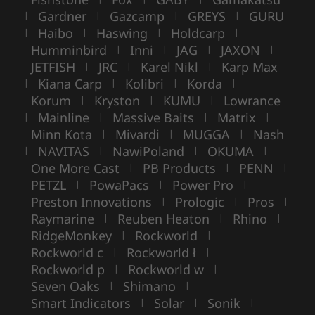
Gardner
Gazcamp
GREYS
GURU
|
|
|
|
Haibo
Haswing
Holdcarp
|
|
|
|
Humminbird
Inni
JAG
JAXON
|
|
|
|
JETFISH
JRC
Karel Nikl
Karp Max
|
|
|
Kiana Carp
Kolibri
Korda
|
|
|
|
Korum
Kryston
KUMU
Lowrance
|
|
|
Mainline
Massive Baits
Matrix
|
|
|
|
Minn Kota
Mivardi
MUGGA
Nash
|
|
|
NAVITAS
NawiPoland
OKUMA
|
|
|
|
One More Cast
PB Products
PENN
|
|
|
PETZL
PowaPacs
Power Pro
|
|
|
Preston Innovations
Prologic
Pros
|
|
|
Raymarine
Reuben Heaton
Rhino
|
|
|
RidgeMonkey
Rockworld
|
|
Rockworld c
Rockworld ł
|
|
Rockworld p
Rockworld w
|
|
Seven Oaks
Shimano
|
|
Smart Indicators
Solar
Sonik
|
|
|