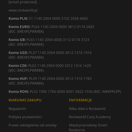
[email protected]
www.rockworld.pl
Konto PLN:
51 1140 2004 0000 3102 3558 4460
Konto EURO:
PL64 1140 2004 0000 3812 0174 2683
(BIC: BREXPLPWMBK)
Konto GB:
PL63 1140 2004 0000 3112 0174 3723
(BIC: BREXPLPWMBK)
Konto USD:
PL37 1140 2004 0000 3012 1316 1916
(BIC: BREXPLPWMBK)
Konto CZK:
PL02 1140 2004 0000 3312 1316 1429
(BIC: BREXPLPWMBK)
Konto HUF:
PL39 1140 2004 0000 3012 1316 1783
(BIC: BREXPLPWMBK)
Konto RON:
PL52 1090 1766 0000 0001 5822 1550 (BIC: WBKPPLPP)
WARUNKI ZAKUPU
INFORMACJE
Regulamin
Kilka słów o Rockworld
Polityka prywatności
Rockworld Carp Academy
Prawo odstąpienia od umowy
Międzynarodowy Dzień
Karpiarza