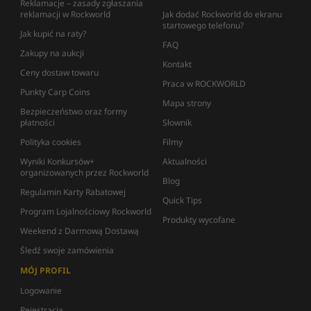
Reklamacje – zasady zgłaszania
reklamacji w Rockworld
Jak dodać Rockworld do ekranu
startowego telefonu?
Jak kupić na raty?
FAQ
Zakupy na aukcji
Kontakt
Ceny dostaw towaru
Praca w ROCKWORLD
Punkty Carp Coins
Mapa strony
Bezpieczeństwo oraz formy
płatności
Słownik
Polityka cookies
Filmy
Wyniki Konkursów+
Aktualności
organizowanych przez Rockworld
Blog
Regulamin Karty Rabatowej
Quick Tips
Program Lojalnościowy Rockworld
Produkty wycofane
Weekend z Darmową Dostawą
Śledź swoje zamówienia
MÓJ PROFIL
Logowanie
Rejestracja