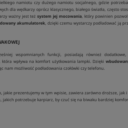
lkiego namiotu czy dużego namiotu socjalnego, gdzie potrzeba n
ych dla wędkarzy oprócz klasycznego, białego światła, często sto
rzy ważny jest też
system jej mocowania
, który powinien pozwol
dowany akumulatorek
, dzięki czemu wystarczy podładować ją p
WAKOWEJ
ześniej wspomnianych funkcji, posiadają również dodatkowe
i, która wpływa na komfort użytkowania lampki. Dzięki
wbudowan
jąc nam możliwość podładowania czołówki czy telefonu.
 jakie prezentujemy w tym wpisie, zawiera zarówno droższe, jak 
 jakich potrzebuje karpiarz, by czuć się na biwaku bardziej komfo