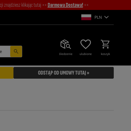
i znajdziesz klikając tutaj >>
Darmowa Dostawa!
<<
PLN
e
śledzenie
ulubione
koszyk
ODSTĄP OD UMOWY TUTAJ »