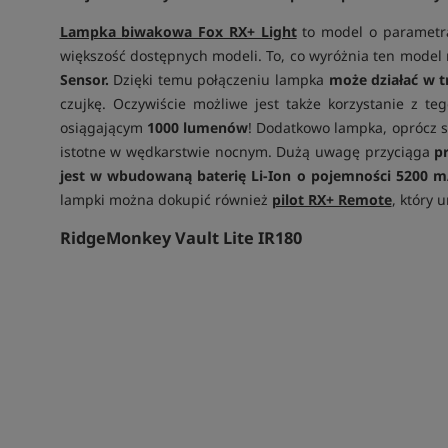
Lampka biwakowa Fox RX+ Light
to model o parametra
większość dostępnych modeli. To, co wyróżnia ten model 
Sensor.
Dzięki temu połączeniu lampka
może działać w 
czujkę. Oczywiście możliwe jest także korzystanie z t
osiągającym
1000 lumenów
! Dodatkowo lampka, oprócz 
istotne w wędkarstwie nocnym. Dużą uwagę przyciąga
p
jest w wbudowaną baterię Li-Ion o pojemności 5200 
lampki można dokupić również
pilot RX+ Remote
, który 
RidgeMonkey Vault Lite IR180