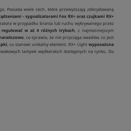
o. Posiada wiele cech, które przewyższają zdecydowaną
dzeniami - sygnalizatorami Fox RX+ oraz czujkami RX+
lizatora w przypadku brania lub ruchu wykrywanego przez
regulować w aż 4 różnych trybach
, z najmocniejszym
omarańczowo
, co sprawia, że nie przyciąga owadów, co jest
mpki
, co stanowi unikalny element. RX+ Light
wyposażona
 biwakowych lampek wędkarskich dostępnych na rynku. Do