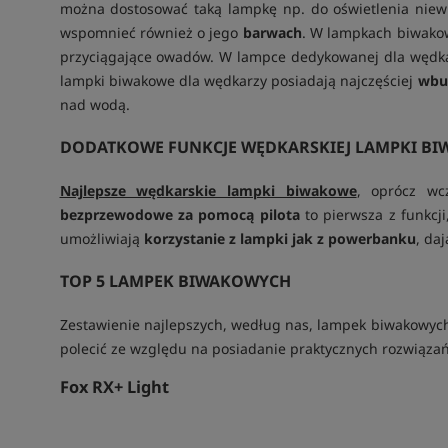
można dostosować taką lampkę np. do oświetlenia niewie
wspomnieć również o jego
barwach
. W lampkach biwakow
przyciągające owadów. W lampce dedykowanej dla wędka
lampki biwakowe dla wędkarzy posiadają najczęściej
wbu
nad wodą.
DODATKOWE FUNKCJE WĘDKARSKIEJ LAMPKI BI
Najlepsze wędkarskie lampki biwakowe
, oprócz wc
bezprzewodowe za pomocą pilota
to pierwsza z funkcj
umożliwiają
korzystanie z lampki jak z powerbanku
, da
TOP 5 LAMPEK BIWAKOWYCH
Zestawienie najlepszych, według nas, lampek biwakowych,
polecić ze względu na posiadanie praktycznych rozwiązań,
Fox RX+ Light