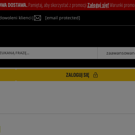
WA DOSTAWA.
Pamiętaj, aby skorzystać z promocji
Zaloguj się!
Warunki promocj
dowoleni klienci
|
[email protected]
zaawansowan
ZALOGUJ SIĘ