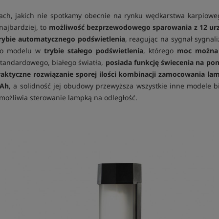
ch, jakich nie spotkamy obecnie na rynku wędkarstwa karpioweg
najbardziej, to
możliwość bezprzewodowego sparowania z 12 urzą
trybie automatycznego podświetlenia
, reagując na sygnał sygna
ego modelu w
trybie stałego podświetlenia
, którego
moc można 
standardowego, białego światła,
posiada funkcję świecenia na p
raktyczne rozwiązanie sporej ilości kombinacji zamocowania la
mAh
, a solidność jej obudowy przewyższa wszystkie inne modele
umożliwia sterowanie lampką na odległość.