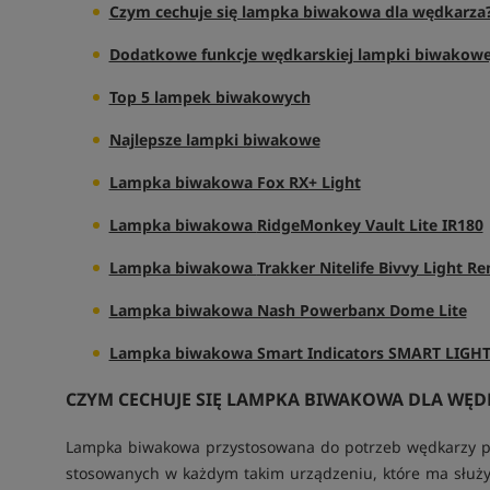
Czym cechuje się lampka biwakowa dla wędkarza
Dodatkowe funkcje wędkarskiej lampki biwakowe
Top 5 lampek biwakowych
Najlepsze lampki biwakowe
Lampka biwakowa Fox RX+ Light
Lampka biwakowa
RidgeMonkey Vault Lite IR180
Lampka biwakowa
Trakker Nitelife Bivvy Light R
Lampka biwakowa Nash Powerbanx Dome Lite
Lampka biwakowa Smart Indicators SMART LIGHT 2
CZYM CECHUJE SIĘ LAMPKA BIWAKOWA DLA WĘD
Lampka biwakowa przystosowana do potrzeb wędkarzy pos
stosowanych w każdym takim urządzeniu, które ma służy