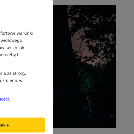
mfortowe warunki
rawidłowego
w takich jak
otrzeby i
nia ze strony.
a zmienić w
ności
.
stkie