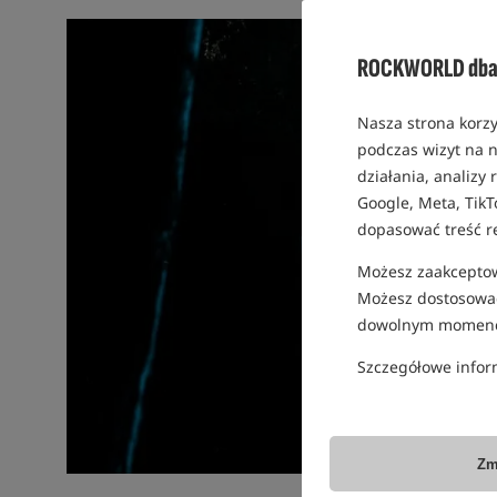
ROCKWORLD dba 
Nasza strona korzy
podczas wizyt na n
działania, analizy
Google, Meta, TikT
dopasować treść r
Możesz zaakceptowa
Możesz dostosować
dowolnym momenc
Szczegółowe infor
Zm