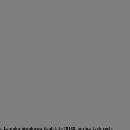
a.
Lampka biwakowa Vault Lite IR180
, oprócz tych cech,