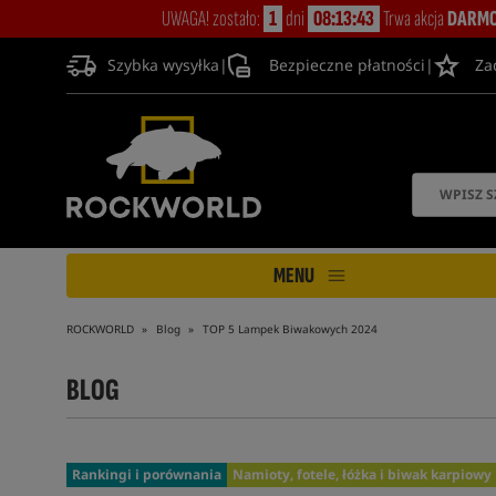
UWAGA! zostało:
1
dni
08:13:42
Trwa akcja
DARMO
Szybka wysyłka
|
Bezpieczne płatności
|
Za
MENU
ROCKWORLD
Blog
TOP 5 Lampek Biwakowych 2024
BLOG
Rankingi i porównania
Namioty, fotele, łóżka i biwak karpiowy