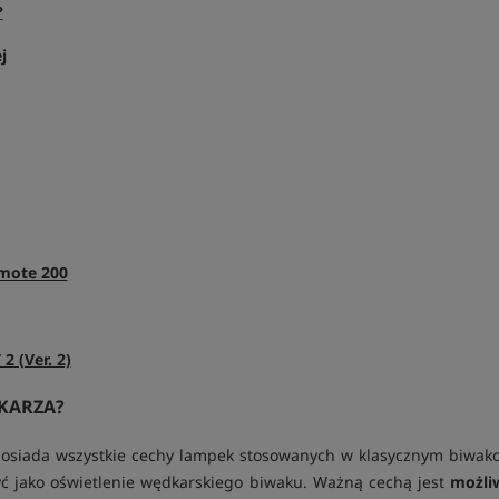
?
j
emote 200
 (Ver. 2)
KARZA?
iada wszystkie cechy lampek stosowanych w klasycznym biwakowan
ć jako oświetlenie wędkarskiego biwaku. Ważną cechą jest
możli