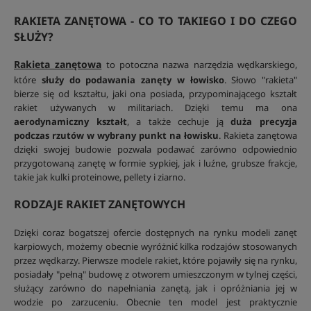
RAKIETA ZANĘTOWA - CO TO TAKIEGO I DO CZEGO
SŁUŻY?
Rakieta zanętowa
to potoczna nazwa narzędzia wędkarskiego,
które
służy do podawania zanęty w łowisko
. Słowo "rakieta"
bierze się od kształtu, jaki ona posiada, przypominającego kształt
rakiet używanych w militariach. Dzięki temu ma ona
aerodynamiczny kształt
, a także cechuje ją
duża precyzja
podczas rzutów w wybrany punkt na łowisku
. Rakieta zanętowa
dzięki swojej budowie pozwala podawać zarówno odpowiednio
przygotowaną zanętę w formie sypkiej, jak i luźne, grubsze frakcje,
takie jak kulki proteinowe, pellety i ziarno.
RODZAJE RAKIET ZANĘTOWYCH
Dzięki coraz bogatszej ofercie dostępnych na rynku modeli zanęt
karpiowych, możemy obecnie wyróżnić kilka rodzajów stosowanych
przez wędkarzy. Pierwsze modele rakiet, które pojawiły się na rynku,
posiadały "pełną" budowę z otworem umieszczonym w tylnej części,
służący zarówno do napełniania zanętą, jak i opróżniania jej w
wodzie po zarzuceniu. Obecnie ten model jest praktycznie