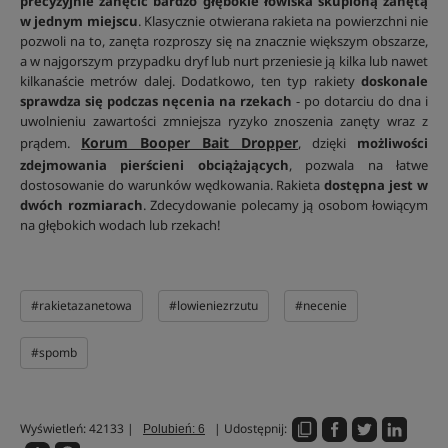
precyzyjnie zanęcić bardzo głębokie łowiska skupioną zanętą
w jednym miejscu
. Klasycznie otwierana rakieta na powierzchni nie
pozwoli na to, zanęta rozproszy się na znacznie większym obszarze,
a w najgorszym przypadku dryf lub nurt przeniesie ją kilka lub nawet
kilkanaście metrów dalej. Dodatkowo, ten typ rakiety
doskonale
sprawdza się podczas nęcenia na rzekach
- po dotarciu do dna i
uwolnieniu zawartości zmniejsza ryzyko znoszenia zanęty wraz z
Korum Booper Bait Dropper
prądem.
, dzięki
możliwości
zdejmowania pierścieni obciążających
, pozwala na łatwe
dostosowanie do warunków wędkowania. Rakieta
dostępna jest w
dwóch rozmiarach
. Zdecydowanie polecamy ją osobom łowiącym
na głębokich wodach lub rzekach!
#rakietazanetowa
#lowieniezrzutu
#necenie
#spomb
Wyświetleń: 42133 |
| Udostępnij:
Polubień: 6