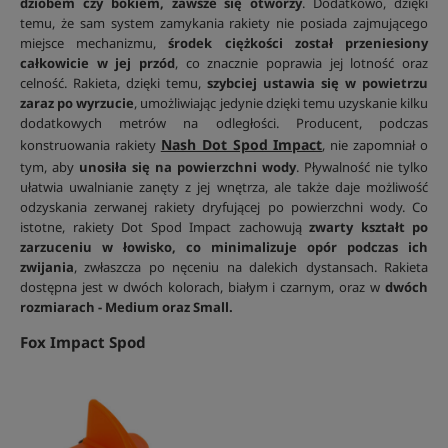
dziobem czy bokiem, zawsze się otworzy
. Dodatkowo, dzięki
temu, że sam system zamykania rakiety nie posiada zajmującego
miejsce mechanizmu,
środek ciężkości został przeniesiony
całkowicie w jej przód
, co znacznie poprawia jej lotność oraz
celność. Rakieta, dzięki temu,
szybciej ustawia się w powietrzu
zaraz po wyrzucie
, umożliwiając jedynie dzięki temu uzyskanie kilku
dodatkowych metrów na odległości. Producent, podczas
Nash Dot Spod Impact
konstruowania rakiety
, nie zapomniał o
tym, aby
unosiła się na powierzchni wody
. Pływalność nie tylko
ułatwia uwalnianie zanęty z jej wnętrza, ale także daje możliwość
odzyskania zerwanej rakiety dryfującej po powierzchni wody. Co
istotne, rakiety Dot Spod Impact zachowują
zwarty kształt po
zarzuceniu w łowisko, co minimalizuje opór podczas ich
zwijania
, zwłaszcza po nęceniu na dalekich dystansach. Rakieta
dostępna jest w dwóch kolorach, białym i czarnym, oraz w
dwóch
rozmiarach - Medium oraz Small.
Fox Impact Spod