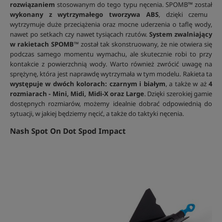
rozwiązaniem
stosowanym do tego typu nęcenia. SPOMB™ został
wykonany z wytrzymałego tworzywa ABS
, dzięki czemu
wytrzymuje duże przeciążenia oraz mocne uderzenia o taflę wody,
nawet po setkach czy nawet tysiącach rzutów.
System zwalniający
w rakietach SPOMB™
został tak skonstruowany, że nie otwiera się
podczas samego momentu wymachu, ale skutecznie robi to przy
kontakcie z powierzchnią wody. Warto również zwrócić uwagę na
sprężynę, która jest naprawdę wytrzymała w tym modelu. Rakieta ta
występuje w dwóch kolorach: czarnym i białym
, a także w aż
4
rozmiarach - Mini, Midi, Midi-X oraz Large
. Dzięki szerokiej gamie
dostępnych rozmiarów, możemy idealnie dobrać odpowiednią do
sytuacji, w jakiej będziemy nęcić, a także do taktyki nęcenia.
Nash Spot On Dot Spod Impact