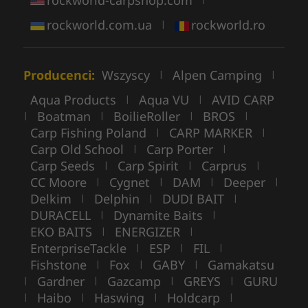
rockworld.com.ua
rockworld.ro
|
Producenci:
Wszyscy
Alpen Camping
|
|
Aqua Products
Aqua VU
AVID CARP
|
|
Boatman
BoilieRoller
BROS
|
|
|
|
Carp Fishing Poland
CARP MARKER
|
|
Carp Old School
Carp Porter
|
|
Carp Seeds
Carp Spirit
Carprus
|
|
|
CC Moore
Cygnet
DAM
Deeper
|
|
|
|
Delkim
Delphin
DUDI BAIT
|
|
|
DURACELL
Dynamite Baits
|
|
EKO BAITS
ENERGIZER
|
|
EnterpriseTackle
ESP
FIL
|
|
|
Fishstone
Fox
GABY
Gamakatsu
|
|
|
Gardner
Gazcamp
GREYS
GURU
|
|
|
|
Haibo
Haswing
Holdcarp
|
|
|
|