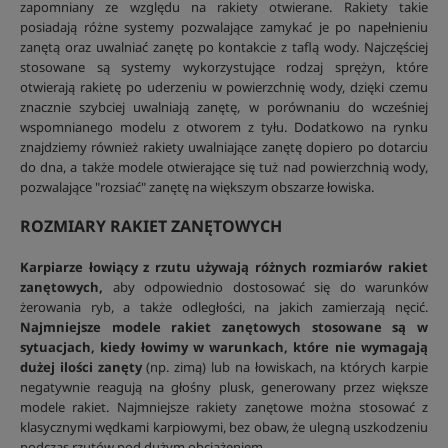
zapomniany ze względu na rakiety otwierane. Rakiety takie
posiadają różne systemy pozwalające zamykać je po napełnieniu
zanętą oraz uwalniać zanętę po kontakcie z taflą wody. Najczęściej
stosowane są systemy wykorzystujące rodzaj sprężyn, które
otwierają rakietę po uderzeniu w powierzchnię wody, dzięki czemu
znacznie szybciej uwalniają zanętę, w porównaniu do wcześniej
wspomnianego modelu z otworem z tyłu. Dodatkowo na rynku
znajdziemy również rakiety uwalniające zanętę dopiero po dotarciu
do dna, a także modele otwierające się tuż nad powierzchnią wody,
pozwalające "rozsiać" zanętę na większym obszarze łowiska.
ROZMIARY RAKIET ZANĘTOWYCH
Karpiarze łowiący z rzutu używają różnych rozmiarów rakiet
zanętowych,
aby odpowiednio dostosować się do warunków
żerowania ryb, a także odległości, na jakich zamierzają nęcić.
Najmniejsze modele rakiet zanętowych stosowane są w
sytuacjach, kiedy łowimy w warunkach, które nie wymagają
dużej ilości zanęty
(np. zimą) lub na łowiskach, na których karpie
negatywnie reagują na głośny plusk, generowany przez większe
modele rakiet. Najmniejsze rakiety zanętowe można stosować z
klasycznymi wędkami karpiowymi, bez obaw, że ulegną uszkodzeniu
podczas rzutów pod dużym obciążeniem.