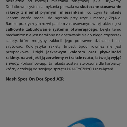
niezależnie od rodzaju mieszanki zanętowej, jakiej używamy.
Dodatkowo, system zamykania pozwala na
skuteczne stosowanie
rakiety z niemal płynnymi mieszankami
, co czyni tę rakietę
liderem wśród modeli do nęcenia przy użyciu metody Zig-Rig.
Bardzo praktycznym rozwiązaniem zastosowanym w tej rakiecie jest
całkowite zabudowanie systemu otwierającego
. Dzięki temu
mechanizm nie jest narażony na dostawanie się do niego cząsteczek
zanęty, które mogłyby zakłócić jego poprawne działanie i nas
zirytować. Kolorystyka rakiety Impact Spod również nie jest
przypadkowa. Dzięki
jaskrawym kolorom oraz pływalności
rakiety, nawet jeśli ją zerwiemy w trakcie rzutu, łatwo ją wyjąć
z wody.
Podsumowując: ta rakieta została stworzona dla karpiarzy,
którzy oczekują od swojego sprzętu PRAKTYCZNYCH rozwiązań!
Nash Spot On Dot Spod AIR