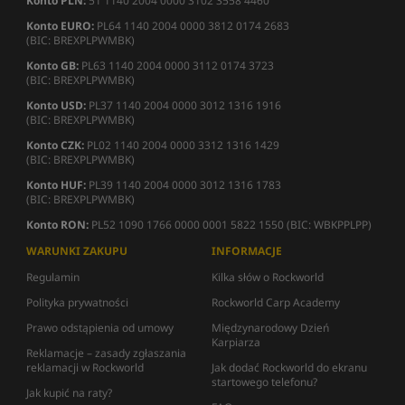
Konto PLN:
51 1140 2004 0000 3102 3558 4460
Konto EURO:
PL64 1140 2004 0000 3812 0174 2683
(BIC: BREXPLPWMBK)
Konto GB:
PL63 1140 2004 0000 3112 0174 3723
(BIC: BREXPLPWMBK)
Konto USD:
PL37 1140 2004 0000 3012 1316 1916
(BIC: BREXPLPWMBK)
Konto CZK:
PL02 1140 2004 0000 3312 1316 1429
(BIC: BREXPLPWMBK)
Konto HUF:
PL39 1140 2004 0000 3012 1316 1783
(BIC: BREXPLPWMBK)
Konto RON:
PL52 1090 1766 0000 0001 5822 1550 (BIC: WBKPPLPP)
WARUNKI ZAKUPU
INFORMACJE
Regulamin
Kilka słów o Rockworld
Polityka prywatności
Rockworld Carp Academy
Prawo odstąpienia od umowy
Międzynarodowy Dzień
Karpiarza
Reklamacje – zasady zgłaszania
reklamacji w Rockworld
Jak dodać Rockworld do ekranu
startowego telefonu?
Jak kupić na raty?