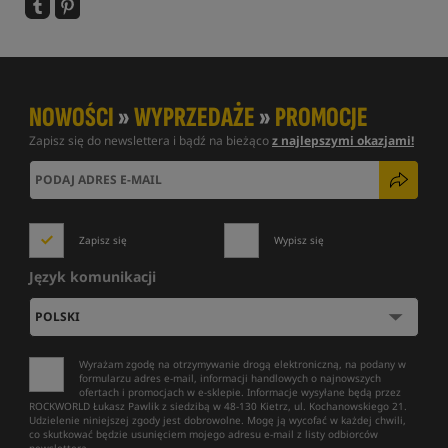
NOWOŚCI
»
WYPRZEDAŻE
»
PROMOCJE
Zapisz się do newslettera i bądź na bieżąco
z najlepszymi okazjami!
Zapisz się
Wypisz się
Język komunikacji
Wyrażam zgodę na otrzymywanie drogą elektroniczną, na podany w
formularzu adres e-mail, informacji handlowych o najnowszych
ofertach i promocjach w e-sklepie. Informacje wysyłane będą przez
ROCKWORLD Łukasz Pawlik z siedzibą w 48-130 Kietrz, ul. Kochanowskiego 21.
Udzielenie niniejszej zgody jest dobrowolne. Mogę ją wycofać w każdej chwili,
co skutkować będzie usunięciem mojego adresu e-mail z listy odbiorców
newslettera.