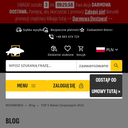
UWAGA! zostało:
3
dni
09:25:58
Trwa akcja
DARMOWA
DOSTAWA.
Pamiętaj, aby skorzystać z promocji
Zaloguj się!
Warunki
promocji znajdziesz klikając tutaj >>
Darmowa Dostawa!
<<
Szybka wysyłka
Bezpieczne płatności
Zadowoleni klienci
+48 883 474 729
PLN
śledzenie
ulubione
koszyk
zaawansowane
ODSTĄP OD
MENU
ZALOGUJ SIĘ
UMOWY TUTAJ »
ROCKWORLD
Blog
TOP 5 Rakiet Zanętowych 2024
BLOG