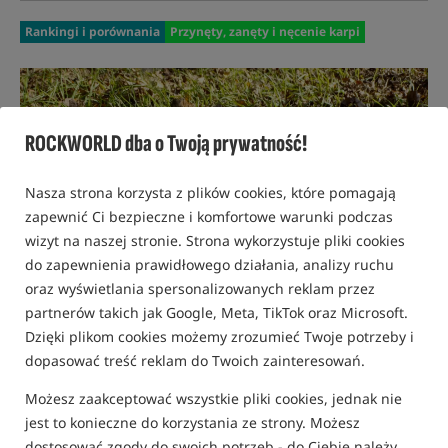
Rankingi i porównania
Przynęty, zanęty i nęcenie karpi
ROCKWORLD dba o Twoją prywatność!
Nasza strona korzysta z plików cookies, które pomagają
zapewnić Ci bezpieczne i komfortowe warunki podczas
wizyt na naszej stronie. Strona wykorzystuje pliki cookies
do zapewnienia prawidłowego działania, analizy ruchu
oraz wyświetlania spersonalizowanych reklam przez
partnerów takich jak Google, Meta, TikTok oraz Microsoft.
Dzięki plikom cookies możemy zrozumieć Twoje potrzeby i
dopasować treść reklam do Twoich zainteresowań.
Możesz zaakceptować wszystkie pliki cookies, jednak nie
jest to konieczne do korzystania ze strony. Możesz
02 LISTOPADA 2023 R.
ADAM SKRZYPEK
dostosować zgody do swoich potrzeb - do Ciebie należy