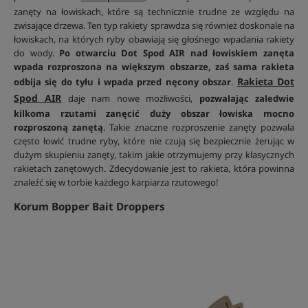
zanęty na łowiskach, które są technicznie trudne ze względu na
zwisające drzewa. Ten typ rakiety sprawdza się również doskonale na
łowiskach, na których ryby obawiają się głośnego wpadania rakiety
do wody.
Po otwarciu Dot Spod AIR nad łowiskiem zanęta
wpada rozproszona na większym obszarze, zaś sama rakieta
Rakieta Dot
odbija się do tyłu i wpada przed nęcony obszar
.
Spod AIR
daje nam nowe możliwości,
pozwalając zaledwie
kilkoma rzutami zanęcić duży obszar łowiska mocno
rozproszoną zanętą
. Takie znaczne rozproszenie zanęty pozwala
często łowić trudne ryby, które nie czują się bezpiecznie żerując w
dużym skupieniu zanęty, takim jakie otrzymujemy przy klasycznych
rakietach zanętowych. Zdecydowanie jest to rakieta, która powinna
znaleźć się w torbie każdego karpiarza rzutowego!
Korum Bopper Bait Droppers