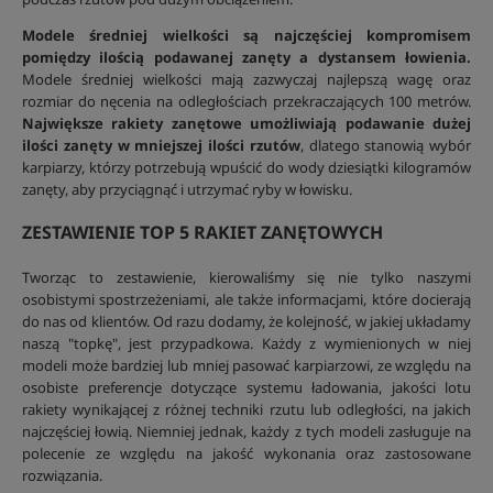
Modele średniej wielkości są najczęściej kompromisem
pomiędzy ilością podawanej zanęty a dystansem łowienia.
Modele średniej wielkości mają zazwyczaj najlepszą wagę oraz
rozmiar do nęcenia na odległościach przekraczających 100 metrów.
Największe rakiety zanętowe umożliwiają podawanie dużej
ilości zanęty w mniejszej ilości rzutów
, dlatego stanowią wybór
karpiarzy, którzy potrzebują wpuścić do wody dziesiątki kilogramów
zanęty, aby przyciągnąć i utrzymać ryby w łowisku.
ZESTAWIENIE TOP 5 RAKIET ZANĘTOWYCH
Tworząc to zestawienie, kierowaliśmy się nie tylko naszymi
osobistymi spostrzeżeniami, ale także informacjami, które docierają
do nas od klientów. Od razu dodamy, że kolejność, w jakiej układamy
naszą "topkę", jest przypadkowa. Każdy z wymienionych w niej
modeli może bardziej lub mniej pasować karpiarzowi, ze względu na
osobiste preferencje dotyczące systemu ładowania, jakości lotu
rakiety wynikającej z różnej techniki rzutu lub odległości, na jakich
najczęściej łowią. Niemniej jednak, każdy z tych modeli zasługuje na
polecenie ze względu na jakość wykonania oraz zastosowane
rozwiązania.