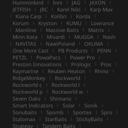
Humminbird
Inni
JAG
JAXON
|
|
|
|
JETFISH
JRC
Karel Nikl
Karp Max
|
|
|
Kiana Carp
Kolibri
Korda
|
|
|
|
Korum
Kryston
KUMU
Lowrance
|
|
|
Mainline
Massive Baits
Matrix
|
|
|
|
Minn Kota
Mivardi
MUGGA
Nash
|
|
|
NAVITAS
NawiPoland
OKUMA
|
|
|
|
One More Cast
PB Products
PENN
|
|
|
PETZL
PowaPacs
Power Pro
|
|
|
Preston Innovations
Prologic
Pros
|
|
|
Raymarine
Reuben Heaton
Rhino
|
|
|
RidgeMonkey
Rockworld
|
|
Rockworld c
Rockworld ł
|
|
Rockworld p
Rockworld w
|
|
Seven Oaks
Shimano
|
|
Smart Indicators
Solar
Sonik
|
|
|
Sonubaits
Spomb
Sportex
Spro
|
|
|
|
Stalomax
StarBaits
StickyBaits
|
|
|
Strategy
Tandem Baits
|
|